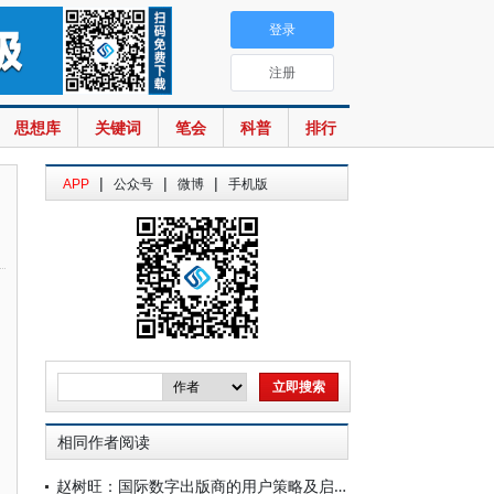
登录
注册
思想库
关键词
笔会
科普
排行
|
|
|
APP
公众号
微博
手机版
相同作者阅读
赵树旺：国际数字出版商的用户策略及启示