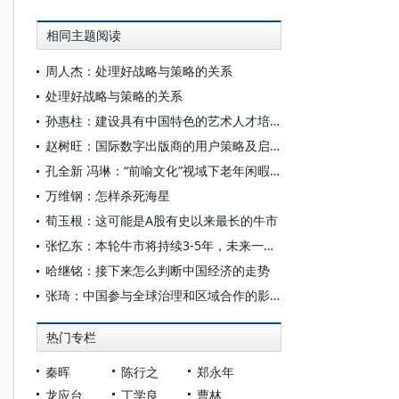
相同主题阅读
周人杰：处理好战略与策略的关系
处理好战略与策略的关系
孙惠柱：建设具有中国特色的艺术人才培养国家体系
赵树旺：国际数字出版商的用户策略及启示
孔全新 冯琳：“前喻文化”视域下老年闲暇教育发展研究
万维钢：怎样杀死海星
荀玉根：这可能是A股有史以来最长的牛市
张忆东：本轮牛市将持续3-5年，未来一个月是最高潮！
哈继铭：接下来怎么判断中国经济的走势
张琦：中国参与全球治理和区域合作的影响及策略研究
热门专栏
秦晖
陈行之
郑永年
龙应台
丁学良
曹林