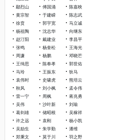
鄢烈山
傅国涌
陈嘉映
黄宗智
于建嵘
陈志武
徐贲
郭宇宽
马立诚
杨祖陶
沈志华
向继东
赵汀阳
戴建业
李昌平
张鸣
杨奎松
王海光
周濂
杨鹏
邓晓芒
王缉思
陈奉孝
郭世佑
马玲
王振东
狄马
袁伟时
史啸虎
熊培云
秋风
刘小枫
孟令伟
雷一宁
周枫
蒋兆勇
吴伟
沙叶新
刘瑜
葛剑雄
储昭根
吴稼祥
许之远
袁刚
杨小凯
吴励生
朱学勤
潘维
郑秉文
莫于川
羽之野