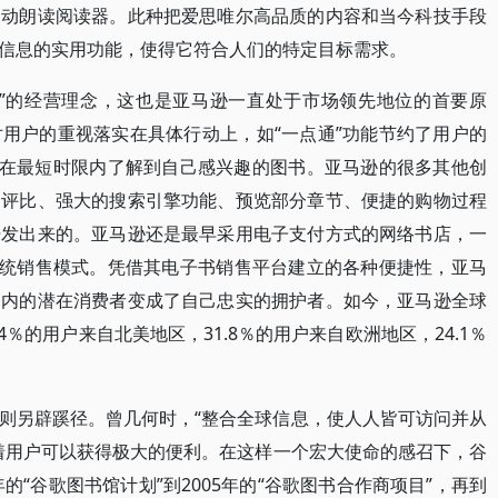
自动朗读阅读器。此种把爱思唯尔高品质的内容和当今科技手段
信息的实用功能，使得它符合人们的特定目标需求。
心”的经营理念，这也是亚马逊一直处于市场领先地位的首要原
用户的重视落实在具体行动上，如“一点通”功能节约了用户的
能在最短时限内了解到自己感兴趣的图书。亚马逊的很多其他创
品评比、强大的搜索引擎功能、预览部分章节、便捷的购物过程
开发出来的。亚马逊还是最早采用电子支付方式的网络书店，一
传统销售模式。凭借其电子书销售平台建立的各种便捷性，亚马
围内的潜在消费者变成了自己忠实的拥护者。如今，亚马逊全球
.4％的用户来自北美地区，31.8％的用户来自欧洲地区，24.1％
则另辟蹊径。曾几何时，“整合全球信息，使人人皆可访问并从
着用户可以获得极大的便利。在这样一个宏大使命的感召下，谷
的“谷歌图书馆计划”到2005年的“谷歌图书合作商项目”，再到