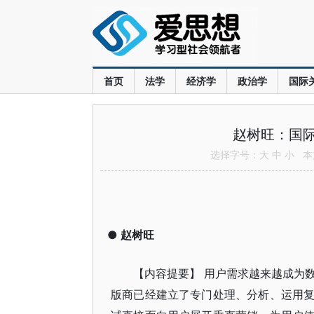
首页
法学
经济学
政治学
国际
赵树旺：国
选择字号：
大
中
小
本文
●
赵树旺
【内容提要】 用户需求越来越成为
版商已经建立了专门处理、分析、运用