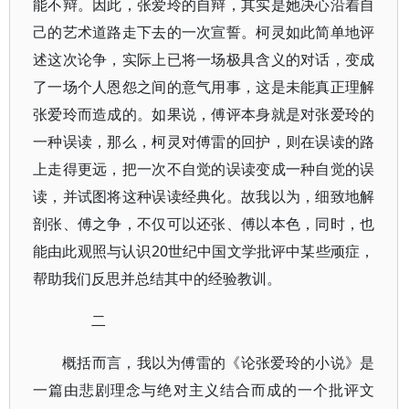
能不辩。因此，张爱玲的自辩，其实是她决心沿着自
己的艺术道路走下去的一次宣誓。柯灵如此简单地评
述这次论争，实际上已将一场极具含义的对话，变成
了一场个人恩怨之间的意气用事，这是未能真正理解
张爱玲而造成的。如果说，傅评本身就是对张爱玲的
一种误读，那么，柯灵对傅雷的回护，则在误读的路
上走得更远，把一次不自觉的误读变成一种自觉的误
读，并试图将这种误读经典化。故我以为，细致地解
剖张、傅之争，不仅可以还张、傅以本色，同时，也
能由此观照与认识20世纪中国文学批评中某些顽症，
帮助我们反思并总结其中的经验教训。
二
概括而言，我以为傅雷的《论张爱玲的小说》是
一篇由悲剧理念与绝对主义结合而成的一个批评文