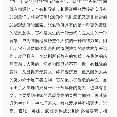
4卷。）从“悲壮”转换到“苍凉”， “悲壮”与“苍凉”之间
既有相通处，也有相异处，相通证明张爱玲确实具有
悲剧意识，相异证明张爱玲的悲剧意识又远非傅雷的
悲剧观念所能涵盖。张爱玲所具有的是一种更为普泛
的悲剧意识，它不是人生的一种形式而是人生的一种
背景，成为惘惘地威胁整个人类的一种精神力量。因
此，它不必借助传统悲剧的激烈冲突的形式构架来运
作，就已具有一切悲剧所必然有的实质：在最终的结
局面前，人类的一切努力既显得不可一世，有挑战的
意味；又显得毫无意义，终归要沉寂。但又因为人类
的努力介于这二者之间，它又显示了温暖的本性，显
示出了人类哪怕只有一种十分卑微的努力，也具有意
义，也要受到作家的温暖灵光的普照与拥抱，将其提
升为生存的一种合理追求。故张爱玲并不强调力、崇
高、紧张、英雄、疯狂是构成悲剧的必然要素，相