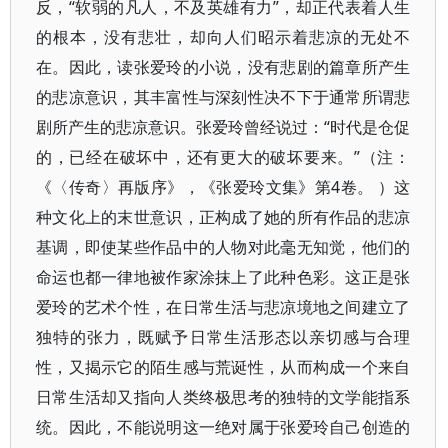
反，“软弱的凡人，不及英雄有力”，却正代表着人生
的根本，没有悲壮，却向人们昭示着悲凉的无处不
在。因此，读张爱玲的小说，没有悲剧的篇章所产生
的悲凉意识，其丰富性与深刻性决不下于通常所谓悲
剧所产生的悲凉意识。张爱玲曾经说过：“时代是仓促
的，已经在破坏中，还有更大的破坏要来。”（注：
《〈传奇〉再版序》，《张爱玲文集》第4卷。 ）这
种文化上的末世意识，正构成了她的所有作品的悲凉
基调，即使某些作品中的人物对此毫无知觉，他们的
命运也都一律地被作家涂抹上了此种色彩。这正是张
爱玲的艺术个性，在日常生活与悲凉境地之间建立了
独特的张力，既赋予日常生活形态以亲切感与合理
性，又揭示它的陌生感与荒诞性，从而构成一个来自
日常生活却又指向人类终极思考的独特的文学能指系
统。因此，不能说明这一绝对属于张爱玲自己创造的