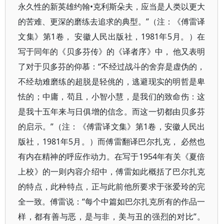
永久性的新英雄约翰•克利斯朵夫，应当是人类以更大
的苦难、更深的磨练去追求的典型。”（注：《傅雷译
文集》第1卷， 安徽人民出版社，1981年5月。）在
写于同年的《贝多芬传》的《译者序》中， 他又表明
了对于贝多芬的仰慕：“不经过战斗的舍弃是虚伪的，
不经劫难磨练的超脱是轻佻的，逃避现实的明哲是卑
怯的；中庸，苟且，小智小慧，是我们的致命伤：这
是我十五年来与日俱增的信念。而这一切都由贝多芬
的启示。”（注：《傅雷译文集》第1卷，安徽人民出
版社，1981年5月。）而傅雷翻译巴尔扎克， 必然也
有内在精神的呼应作动力。在写于1954年有关《夏倍
上校》的一则内容介绍中，傅雷如此概括了巴尔扎克
的特点，此种特点，正与此前他所要求于张爱玲的完
全一致。傅雷说：“每个中篇如巴尔扎克所有的作品一
样，都有善与恶，是与非，美与丑的强烈的对比”。