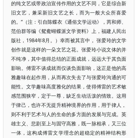
的纯文艺或带政治宣传作用的文艺不同，它是综合新
旧文艺，兼采新旧文艺之长，而为一般大众所喜爱
的。”（注：引自陈蝶衣《通俗文学运动》，芮和师、
范伯群等编《鸳鸯蝴蝶派文学资料》上，福建人民出
版社，1984年8月。）幸而被其言中， 张爱玲的文学
创作就是这样的一朵文艺之花。张爱玲小说文体的并
不纯净，其中值得总结的正面成就，远远大于其负面
影响。傅雷不谈成就而仅谈负面影响，这正是他的高
雅趣味在起作用，从而再次失去了与张爱玲沟通的可
能性。文学趣味高度雅化的结果，使得傅雷的艺术敏
感范围狭窄，定于一尊，缺乏生动活泼的情致。这用
于律己，也许不无提升精神境界的作用，用于律人，
则不利于艺术与人的生命的多方面的发展与完成。英
雄主义、悲剧至上与固守高雅，既一脉相承，又三位
一体，这构成傅雷文学理念的超稳定的精神结构形