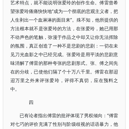
艺术特点，就不能说明张爱玲的创作生命。傅雷曾希
望张爱玲痛痛快快地“成为一个彻底的悲观主义者，把
人生剥出一个血淋淋的面目来”。殊不知，他所提供的
方法根本就不是张爱玲的方法，在张爱玲，她已用那
不动声色的笔触，弥漫于作品之中却又让你无法挥除
的氛围，真正创造了一种不是悲剧的悲剧：一切在未
见刀光血影之中已经完成。张爱玲是用平淡的悲剧意
味消解了傅雷的那种夸张的悲剧形式。张、傅之间先
在的分歧，已使他们隔了个十万八千里。傅雷在那迢
迢万里之外来评张爱玲，评得不真切，应在预料之
中。
四
已有论者指出傅雷的批评体现了男权倾向：“傅雷
对七巧的评价充满了性别与阶级歧视的话语暴力，他