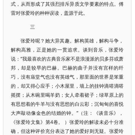
式，从而形成了其强烈排斥异质文学要素的特点。傅
雷对张爱玲的种种误读，盖源于此。
三
张爱玲呢？她大异其趣。解构英雄，解构斗争，
解构高雅，正是她的一贯追求。谈到音乐，张爱玲
说：“我最喜欢的古典音乐家不是浪漫派的贝多芬或萧
邦，却是较早的巴赫。巴赫的曲子并没有宫样的纤
巧，没有庙堂气也没有英雄气，那里面的世界是笨重
的，却又得心应手；小木屋里，墙上的挂钟滴嗒滴嗒
摇摆；从木碗里喝羊奶；女人牵着裙子；绿草原上的
有思想着的牛羊与没有思想的白云彩；沉甸甸的喜悦
大声敲动像金色的结婚的钟。”（注：《谈音乐》，
《张爱玲文集》第4卷。 ）张爱玲的解读未必十分准
确，但这种评价充分表达了她的爱好则无疑。张爱玲