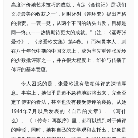
高度评价她艺术技巧的成就，肯定《金锁记》是‘我们
文坛最美的收获之一’，同时还对《连环套》提出严格
的指责。一褒一贬，从两个不同的站头出发，目标是
同一终点——热情期待更大的成就。”（注：《遥寄张
爱玲》， 《张爱玲文集》第4卷。）而柯灵本人，则
在八十年代中期的中国文坛上，成为率先重评张爱玲
的少数批评家之一，并在很大程度上，维护与传播了
傅评的基本意蕴。
令人困惑的是，张爱玲没有敬领傅评的深情厚
意。事实上，她似乎是迫不急待地跳将出来，完全否
定了傅雷的看法，甚至也没有接受傅评的褒扬。从她
1944年7月以后发表的《自己的文章》、《写什
么》、 《〈传奇〉再版序》里，都可以找到对于傅评
的辩驳，同时，她将自己的文学观和盘托出，好象是