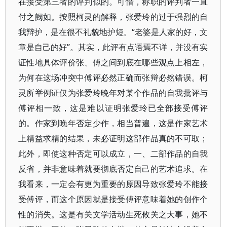
在接受第三者的评判似的。可惜，称职的评判者一直
付之阙如。按照柯灵的解释，张爱玲的过于强烈的自
我辩护，是在很不礼貌地护短。“老婆是人家的好，文
章是自己的好”。其实，此评有点语焉不详，并没有实
证性地具体评价张、傅之间到底在哪些观点上相左，
为何在这场冲突中傅评必然正确而张辩必然错误。柯
灵所举例证仅为张爱玲晚年对某个作品的自我批评与
傅评相一致，这是难以证明张爱玲已全部接受傅评
的。作家到晚年否定少作，相当普遍，这是作家艺术
上精益求精的结果，未必证明这部作品真的不可取；
此外，即使这种否定可以成立，一、二部作品的自我
反省，并非意味着就要彻底否定自己的艺术追求。在
我看来，一定会有更为重要的原因导致张爱玲不能接
受傅评，而这个原因就是接受傅评意味着她的创作个
性的消失。这是有关文学活动生死攸关之大事，她不