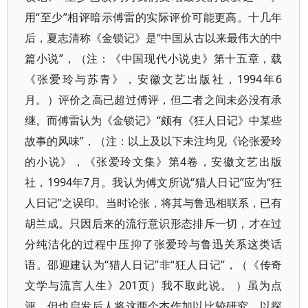
用“至少”相评暗示傅雷的实际评价可能更高。十几年
后，夏志清称《金锁记》是“中国从古以来最伟大的中
篇小说”，（注：《中国现代小说史》第十五章，载
《张爱玲与苏青》，安徽文艺出版社，1994年6
月。）评价之高已超过傅评，但二者之间未必没有承
继。而傅雷认为《金锁记》“颇有《狂人日记》中某些
故事的风味”，（注：以上及以下未注均见《论张爱玲
的小说》，《张爱玲文集》第4卷，安徽文艺出版
社，1994年7月。我认为傅文所说“猎人日记”应为“狂
人日记”之误印。当时论张，将其与鲁迅相联系，已有
胡兰成。只因后来的流行意识形态排斥一切，才在过
分纯洁化的过程中压抑了张爱玲与鲁迅关系这类话
语。邵迎建认为“猎人日记”非“狂人日记”，（《传奇
文学与流言人生》201页）我不取此说。 ）虽为点
评，但也启发后人将这两个杰作加以比较研究，以探