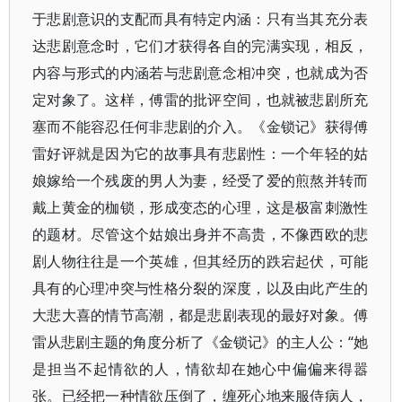
于悲剧意识的支配而具有特定内涵：只有当其充分表
达悲剧意念时，它们才获得各自的完满实现，相反，
内容与形式的内涵若与悲剧意念相冲突，也就成为否
定对象了。这样，傅雷的批评空间，也就被悲剧所充
塞而不能容忍任何非悲剧的介入。《金锁记》获得傅
雷好评就是因为它的故事具有悲剧性：一个年轻的姑
娘嫁给一个残废的男人为妻，经受了爱的煎熬并转而
戴上黄金的枷锁，形成变态的心理，这是极富刺激性
的题材。尽管这个姑娘出身并不高贵，不像西欧的悲
剧人物往往是一个英雄，但其经历的跌宕起伏，可能
具有的心理冲突与性格分裂的深度，以及由此产生的
大悲大喜的情节高潮，都是悲剧表现的最好对象。傅
雷从悲剧主题的角度分析了《金锁记》的主人公：“她
是担当不起情欲的人，情欲却在她心中偏偏来得嚣
张。已经把一种情欲压倒了，缠死心地来服侍病人，