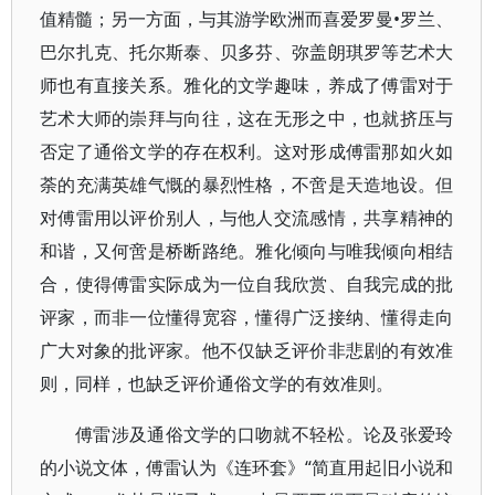
值精髓；另一方面，与其游学欧洲而喜爱罗曼•罗兰、
巴尔扎克、托尔斯泰、贝多芬、弥盖朗琪罗等艺术大
师也有直接关系。雅化的文学趣味，养成了傅雷对于
艺术大师的崇拜与向往，这在无形之中，也就挤压与
否定了通俗文学的存在权利。这对形成傅雷那如火如
荼的充满英雄气慨的暴烈性格，不啻是天造地设。但
对傅雷用以评价别人，与他人交流感情，共享精神的
和谐，又何啻是桥断路绝。雅化倾向与唯我倾向相结
合，使得傅雷实际成为一位自我欣赏、自我完成的批
评家，而非一位懂得宽容，懂得广泛接纳、懂得走向
广大对象的批评家。他不仅缺乏评价非悲剧的有效准
则，同样，也缺乏评价通俗文学的有效准则。
傅雷涉及通俗文学的口吻就不轻松。论及张爱玲
的小说文体，傅雷认为《连环套》“简直用起旧小说和