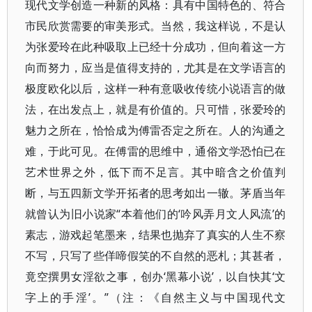
现代文学创造一种新的风格：具有中国特色的、符合
市民欣赏需要的审美形式。当然，我这样说，不是认
为张爱玲在此种吸取上已经十分成功，但向着这一方
向而努力，应当是值得支持的，尤其是在文学语言的
极度欧化以后，这样一种有意吸收传统小说语言的做
法，在出发点上，就是有价值的。只可惜，张爱玲的
魅力之所在，恰恰成为傅雷否定之所在。人的沟通之
难，于此可见。在傅雷的思维中，通俗文学恐怕已在
艺术世界之外，低下而不足言。其中暗含之价值判
断，与五四新文学开拓者的思考如出一辙。茅盾当年
就曾认为旧小说家“本着他们的‘吟风弄月文人风流’的
素志，游戏起笔墨来，结果也抛弃了真实的人生不察
不写，只写了些佯啼假笑的不自然的恶札；其甚者，
竟空撰男女淫欲之事，创办‘黑幕小说’，以自快其‘文
字上的手淫’。”（注：《自然主义与中国现代文