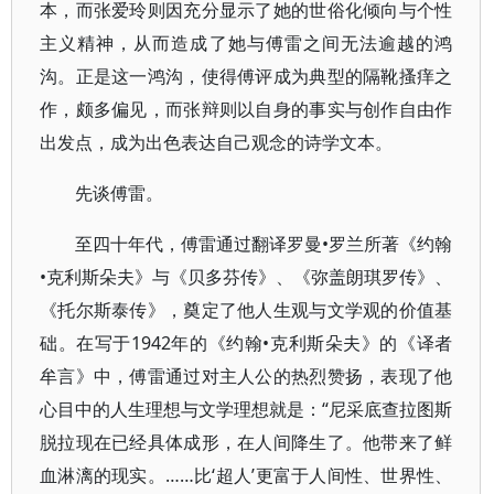
本，而张爱玲则因充分显示了她的世俗化倾向与个性
主义精神，从而造成了她与傅雷之间无法逾越的鸿
沟。正是这一鸿沟，使得傅评成为典型的隔靴搔痒之
作，颇多偏见，而张辩则以自身的事实与创作自由作
出发点，成为出色表达自己观念的诗学文本。
先谈傅雷。
至四十年代，傅雷通过翻译罗曼•罗兰所著《约翰
•克利斯朵夫》与《贝多芬传》、《弥盖朗琪罗传》、
《托尔斯泰传》，奠定了他人生观与文学观的价值基
础。在写于1942年的《约翰•克利斯朵夫》的《译者
牟言》中，傅雷通过对主人公的热烈赞扬，表现了他
心目中的人生理想与文学理想就是：“尼采底查拉图斯
脱拉现在已经具体成形，在人间降生了。他带来了鲜
血淋漓的现实。……比‘超人’更富于人间性、世界性、