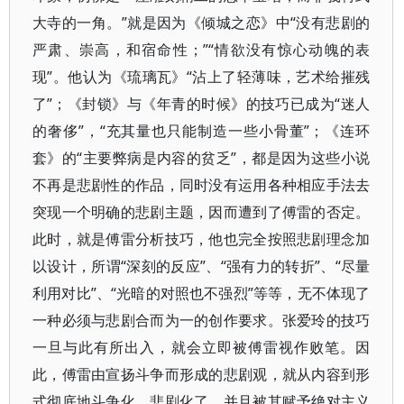
大寺的一角。”就是因为《倾城之恋》中“没有悲剧的
严肃、崇高，和宿命性；”“情欲没有惊心动魄的表
现”。他认为《琉璃瓦》“沾上了轻薄味，艺术给摧残
了”；《封锁》与《年青的时候》的技巧已成为“迷人
的奢侈”，“充其量也只能制造一些小骨董”；《连环
套》的“主要弊病是内容的贫乏”，都是因为这些小说
不再是悲剧性的作品，同时没有运用各种相应手法去
突现一个明确的悲剧主题，因而遭到了傅雷的否定。
此时，就是傅雷分析技巧，他也完全按照悲剧理念加
以设计，所谓“深刻的反应”、“强有力的转折”、“尽量
利用对比”、“光暗的对照也不强烈”等等，无不体现了
一种必须与悲剧合而为一的创作要求。张爱玲的技巧
一旦与此有所出入，就会立即被傅雷视作败笔。因
此，傅雷由宣扬斗争而形成的悲剧观，就从内容到形
式彻底地斗争化、悲剧化了，并且被其赋予绝对主义