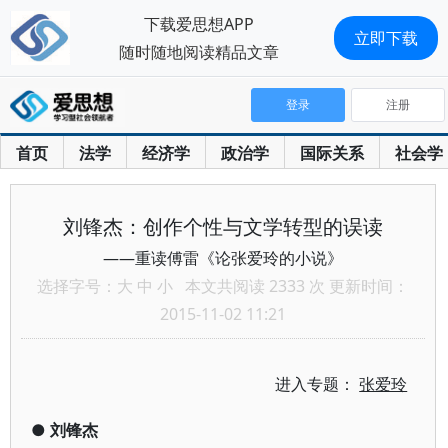
下载爱思想APP
立即下载
随时随地阅读精品文章
登录
注册
首页
法学
经济学
政治学
国际关系
社会学
刘锋杰：创作个性与文学转型的误读
——重读傅雷《论张爱玲的小说》
选择字号：
大
中
小
本文共阅读 2333 次 更新时间：
2015-11-02 11:21
进入专题：
张爱玲
●
刘锋杰