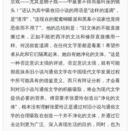
京戏——尤其是梆子戏——中最要不得而最叫座的镜
头！”还认为其中吸收旧小说的用语是“这样的滥调”，
是“渣滓”，“连现在的鸳鸯蝴蝶派和黑幕小说家也觉得
恶俗而不用了”。他的总结则是：“旧文体的不能直接
搬过来，正如不能把西洋的文法和修辞直接搬用一
样。何况俗套滥调，在任何文字里都是毒素！希望作
者从此和它们隔离起来。她自有她净化的文体。”这是
一种否定意识太强的评述。否定意识太强，就有可能
彻底抹杀旧小说与通俗文学在中国现代文学发展过程
中所可能具有的借鉴意义。而只有辩证分析，才会看
到对旧小说与通俗文学的积极吸取，将会为现代文学
提供必要的营养。傅雷要求张爱玲创造出“净化的文
体”，根本没有理解张爱玲正是通过对旧小说与通俗文
学的合理吸取在创造一个并不净化的文体，并通过它
去达到更为广泛、深入表现生活的目的，同时，也为