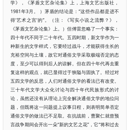
学》，《茅盾文艺杂论集》上，上海文艺出版社，
1981年3月。 ）茅盾的结论是：“这些作品都是进不
得‘艺术之宫’的”。（注：《写实小说之流弊？》，
《茅盾文艺杂论集》上。）但傅雷忽略了一个事实：
四十年代不同于二十年代。五四时期，新文学作为一
种新生的文学样式，它要经过战斗，才能获得生长的
充裕空间与土壤，故它对通俗文学采取极端否定的态
度，至少可以得到后人的谅解。但在四十年代再去重
复这样的观点，就已显得过于狭隘与固执了。经过对
五四文学的反思，人们对通俗文学的看法已有改变。
三十年代文学大众化讨论与四十年代民族形式的讨
论，虽然还没有从理论上完全解决通俗文学的地位问
题，但既将这一问题提上议事日程，则表明简单否定
通俗文学的做法已不足取。在抗战前，曹聚仁就曾预
言战争期间会开出一朵“新的文艺之花”，它“将和过去