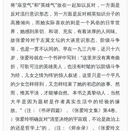
将“庙堂气”和“英雄气”放在一起加以反对，一方面是
反对流行意识形态，另一方面是反对精英知识分子的
高雅倾向，而她实际喜欢的则是一个风俗的日常世
界，她感到亲切、和谐、充实，有着浓厚的人间味。
故张爱玲对于左翼文坛的大谈意识形态、阶级斗争
等，也是一贯不认同的。早在一九三六年，还只十六
岁，张爱玲就在一个书评中写到：“这里并没有离奇曲
折，可歌可泣的英雄美人，也没有时髦的‘以阶级斗争
为经，儿女之情为纬’的惊人叙述，这里只是一个平凡
的少女怎样得到，又怎样结束了她的初恋的故事。然
而，惟其平淡，才能够自然。本书之真挚动人，当然
大半是因为题材是作者真实生活中的经验的缘
故。”（注：《书评四篇》，《张爱玲文集》第4卷。
）张爱玲明确反对“清坚决绝的宇宙观，不论是政治上
的还是哲学上”的，（注：《烬余录》，《张爱玲文