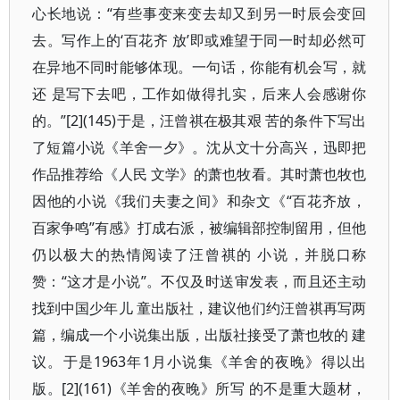
心长地说：“有些事变来变去却又到另一时辰会变回
去。写作上的‘百花齐 放’即或难望于同一时却必然可
在异地不同时能够体现。一句话，你能有机会写，就
还 是写下去吧，工作如做得扎实，后来人会感谢你
的。”[2](145)于是，汪曾祺在极其艰 苦的条件下写出
了短篇小说《羊舍一夕》。沈从文十分高兴，迅即把
作品推荐给《人民 文学》的萧也牧看。其时萧也牧也
因他的小说《我们夫妻之间》和杂文《“百花齐放，
百家争鸣”有感》打成右派，被编辑部控制留用，但他
仍以极大的热情阅读了汪曾祺的 小说，并脱口称
赞：“这才是小说”。不仅及时送审发表，而且还主动
找到中国少年儿 童出版社，建议他们约汪曾祺再写两
篇，编成一个小说集出版，出版社接受了萧也牧的 建
议。于是1963年1月小说集《羊舍的夜晚》得以出
版。[2](161)《羊舍的夜晚》所写 的不是重大题材，