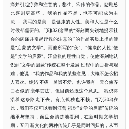
痛并引起疗救和注意的，悲壮、宏伟的作品。悲剧总
比喜剧更高些 。我的作品不是，也不可能成为主
流……我写的是美，是健康的人性。美和人性是什么
时候都需要的。”[8](32)这里的“深刻而尖锐地提示社
会的病痛并引起疗救的注意的 ”的作品实质上指的便
是“启蒙的文学”。而他所写的“美”、“健康的人性”便
是“ 文学的启蒙”。汪曾祺的理性自觉，使他深刻地认
识到“文学的启蒙”传统在整个发展 过程中的曲折与艰
难，他说：“我的作品和我的某些意见，大概不怎么招
人喜欢。姥姥 不痛，舅舅不爱。也许我有一天会像齐
白石似的‘衰年变法’。但目前还没这个意思。 我仍将
沿着这条路走下去。有点孤独也不赖。”[7](303)在
此，我们不仅可以看到汪曾 祺对“文学的启蒙”传统的
继承与坚持，而且会清楚地看到，在新时期文学初
期，五四 新文化的两种传统几乎是同时回归的，从而