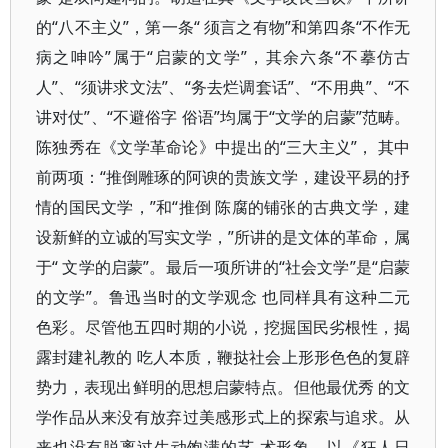
的“八不主义”，第一条“ 须言之有物”和第四条“不作无
病之呻吟”属于“启蒙的文学”，其余六条“不摹仿古
人”、“须讲求文法”、“务去烂调套话”、“不用典”、“不
讲对仗”、“不避俗字 俗语”均属于“文学的启蒙”范畴。
陈独秀在《文学革命论》中提出的“三大主义”， 其中
前两项：“推倒雕琢的阿谀的贵族文学，建设平易的抒
情的国民文学，”和“推倒 陈腐的铺张的古典文学，建
设新鲜的立诚的写实文学，”所讲的是文体的革命，属
于“ 文学的启蒙”。最后一项所讲的“社会文学”是“启蒙
的文学”。鲁迅当时的文学观念 也同样具有这种二元
色彩。尽管他五四时期的小说，挖掘国民劣根性，揭
露封建礼教的 吃人本质，鞭挞社会上形形色色的复辟
势力，表现出鲜明的思想启蒙特点。但他最优秀 的文
学作品从来没有放弃过美感形式上的探索与追求。从
来也没有脱离过生动饱满的艺 术形象。以《狂人日