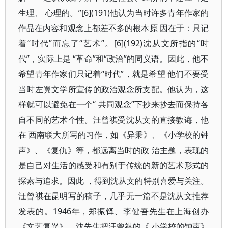
生理、 心理的。”[6](191)他认为当时许多青年作家的
作品在内容和观念上都差不多的根本原 因在于：只记
着“时代”而忘了“艺术”。[6](192)沈从文所指的“时
代”，实际上是 “革命”和“政治”的同义语。因此，他不
希望青年作家们只记着“时代”，就是希望 他们不要受
当时左翼文学所宣传的政治观念所支配。他认为，这
样就可以避免在一个“ 共同观念”下抄来抄去而保持各
自不同的艺术个性。汪曾祺受沈从文的直接教诲，他
在 西南联大所写的习作，如《异秉》、《小学校的钟
声》、《复仇》等，都远离当时的政 治主题，表现的
是自己对生活的感受和有别于传统的新的艺术形式的
探索与追求。因此 ，得到沈从文的特别喜爱与关注。
汪曾祺在昆明写的稿子，几乎无一篇不是沈从文推荐
发表的。1946年，郑振铎、李健吾先生在上海创办
《文艺复兴》，沈先生把汪曾祺的《 小学校的钟声》