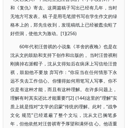
和《复仇》寄去。这两篇稿子写出已经有几年，当时
无地方可发表。稿 子是用毛笔揩书写在学生作文的绿
格本上的，郑先生收到，发现稿纸上已经被蠹虫蛀了
好些洞，使他大为激动。[1](256)
60年代初汪曾祺的小说集《羊舍的夜晚》也是在
沈从文的鼓励和支持下创作和出版的 。当时汪曾祺刚
刚摘掉右派帽子，沈从文得知后在病床上写信给汪曾
祺，鼓励他不要放 弃写作：“你应当在任何情形下永
远不失去工作信心。你懂得如何用笔写人写事。你不
仅是有这种才能，而且有这种理解。在许多问题上，
理解有时其实还比才能重要!”[2] (144)这里的“理解”实
质上就是指对“文学的启蒙”传统的理解。此时，“战争
文化 规范”已经遮蔽了整个文坛，沈从文已搁笔多
年，但他依然对汪曾祺寄予厚望和满怀信 心。他语重