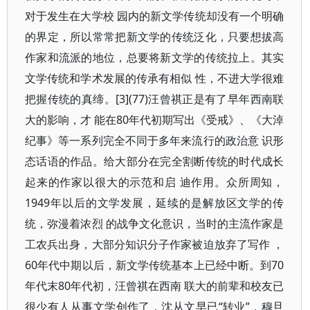
对于发生在大学校 园内的新文学传统却没有一个明确
的界定，所以常常把新文学的传统泛化，只要想拔高
作家和流派的地位，总要将新文学的传统拉上。其实
文学传统和学术发展的传承有相似 性，不进大学很难
把握传统的真缔。[3](77)汪曾祺正是有了早年西南联
大的影响，才 能在80年代初期写出《受戒》、《大淖
纪事》等一系列完全不同于多年来流行的政治意 识形
态话语的作品。给大部分在完全割断传统的时代成长
起来的作家以很大的示范和启 迪作用。众所周知，
1949年以后的文学发展，延续的是解放区文学的传
统，弥漫着浓烈 的战争文化意识，当时的主流作家是
工农兵出身，大部分知识分子作家被迫放弃了写作 ，
60年代中期以后，新文学传统基本上已经中断。到70
年代末80年代初，汪曾祺在西南 联大的前辈和校友已
很少有人从事文学创作了，沈从文早已“转业”，穆旦