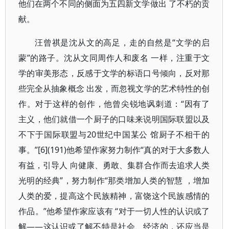
他们在两个不同的侧面为五四新文学做出 了不朽的贡
献。
汪曾祺是沈从文的高足，走的自然是“文学的启
蒙”的路子。沈从文同周作人和废名 一样，注重于文
学的审美形态，反感于文学的标语口号倾向，反对那
些完全从抽象概念 出发，而忽视文学的艺术特性的创
作。对于这样的创作，他曾尖锐地讽刺道：“因有了
主义，他们就借一个厨子的口味来说明国际联盟以及
不下于国际联盟与20世纪中国某公 馆厨子不相干的
事。”[6](191)他希望作家努力制作“真的对于大多数人
有益，引导人 向健康、勇敢、集群合作而去追求人类
光明的经典”，努力制作“那类增加人类的智慧 ，增加
人类的爱，提高这个民族精神，富饶这个民族感情的
作品。”他希望作家应该有 “对于一切人性的认识或了
解——这认识或了解不特是社会、经济的，还应当是