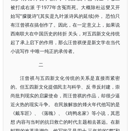
被打成右派 于1977年含冤而死。大概除杜运燮又开
始写“朦胧诗”(其实是九叶派诗风的延续)外， 恐怕只
有汪曾祺在搞创作了。因此，在一定意义上，如果说
西南联大在中国历史的转折 关头，对五四新文化传统
起了承上启下的作用，那么汪曾祺便是新文学在当代
小说写作 中唯一纯正的承传者。
二
汪曾祺与五四新文化传统的关系是直接而紧密
的。但五四新文化提倡民主与科学、反 帝反封建，崇
尚批判现实的启蒙使命，而汪曾祺的作品，却很少逼
近火热的现实斗争。 在民族解放的烽火年代他写的是
《戴车匠》、《落魄》、《鸡鸭名家》等小说，其思
想 内容与当时的抗日救亡的时代主题相去甚远。在新
时期的改革浪潮中，他写的又是四十 三年前的“梦”和