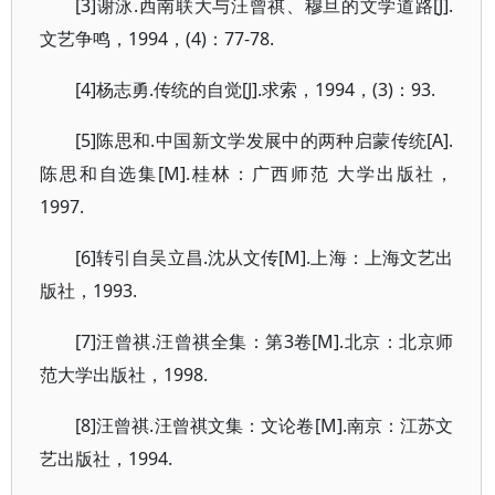
[3]谢泳.西南联大与汪曾祺、穆旦的文学道路[J].
文艺争鸣，1994，(4)：77-78.
[4]杨志勇.传统的自觉[J].求索，1994，(3)：93.
[5]陈思和.中国新文学发展中的两种启蒙传统[A].
陈思和自选集[M].桂林：广西师范 大学出版社，
1997.
[6]转引自吴立昌.沈从文传[M].上海：上海文艺出
版社，1993.
[7]汪曾祺.汪曾祺全集：第3卷[M].北京：北京师
范大学出版社，1998.
[8]汪曾祺.汪曾祺文集：文论卷[M].南京：江苏文
艺出版社，1994.