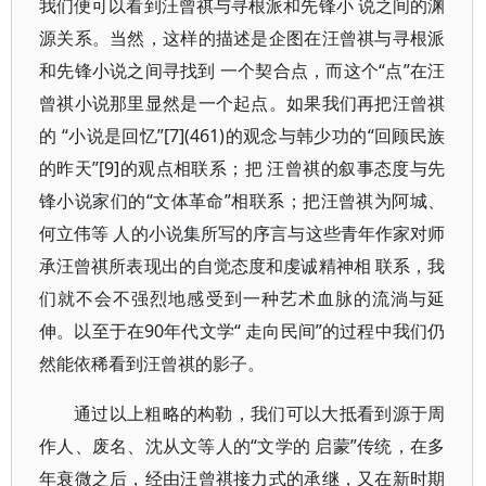
我们便可以看到汪曾祺与寻根派和先锋小 说之间的渊
源关系。当然，这样的描述是企图在汪曾祺与寻根派
和先锋小说之间寻找到 一个契合点，而这个“点”在汪
曾祺小说那里显然是一个起点。如果我们再把汪曾祺
的 “小说是回忆”[7](461)的观念与韩少功的“回顾民族
的昨天”[9]的观点相联系；把 汪曾祺的叙事态度与先
锋小说家们的“文体革命”相联系；把汪曾祺为阿城、
何立伟等 人的小说集所写的序言与这些青年作家对师
承汪曾祺所表现出的自觉态度和虔诚精神相 联系，我
们就不会不强烈地感受到一种艺术血脉的流淌与延
伸。以至于在90年代文学“ 走向民间”的过程中我们仍
然能依稀看到汪曾祺的影子。
通过以上粗略的构勒，我们可以大抵看到源于周
作人、废名、沈从文等人的“文学的 启蒙”传统，在多
年衰微之后，经由汪曾祺接力式的承继，又在新时期