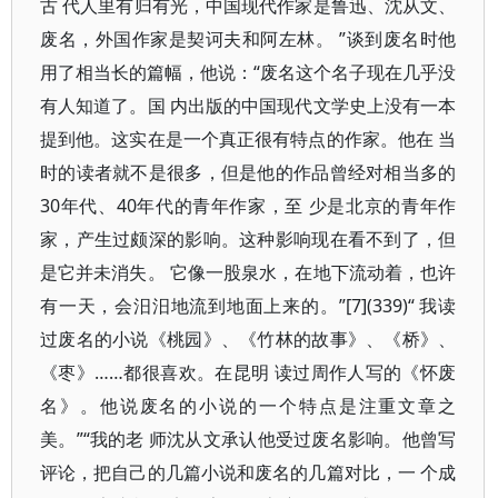
古 代人里有归有光，中国现代作家是鲁迅、沈从文、
废名，外国作家是契诃夫和阿左林。 ”谈到废名时他
用了相当长的篇幅，他说：“废名这个名子现在几乎没
有人知道了。国 内出版的中国现代文学史上没有一本
提到他。这实在是一个真正很有特点的作家。他在 当
时的读者就不是很多，但是他的作品曾经对相当多的
30年代、40年代的青年作家，至 少是北京的青年作
家，产生过颇深的影响。这种影响现在看不到了，但
是它并未消失。 它像一股泉水，在地下流动着，也许
有一天，会汨汨地流到地面上来的。”[7](339)“ 我读
过废名的小说《桃园》、《竹林的故事》、《桥》、
《枣》……都很喜欢。在昆明 读过周作人写的《怀废
名》。他说废名的小说的一个特点是注重文章之
美。”“我的老 师沈从文承认他受过废名影响。他曾写
评论，把自己的几篇小说和废名的几篇对比，一 个成