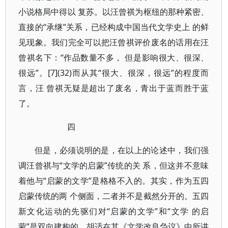
小说格局中得以 复苏。以汪曾祺为枢纽的那种紧密、
直接的“承继”关系，已经构成中国当代文学史上 的鲜
见现象。我们完全可以把汪曾祺评价废名的话用在汪
曾祺名下：“作品数量不多， 但是影响很大、很深、
很远”。[7](32)而从其“很大、很深，很远”的程度而
言，汪 曾祺无疑是超出了废名，青出于蓝而胜于蓝
了。
四
但是，必须说明的是，在以上的论述中，我们强
调汪曾祺与“文学的启蒙”传统的关 系，但这并不意味
着他与“启蒙的文学”是格格不入的。其实，作为五四
启蒙传统的两 个侧面，二者并不是截然分开的。五四
新文化运动的先驱们对“启蒙的文学”和“文学 的启
蒙”是双向建构的。胡适在其《文学改良刍议》中所讲