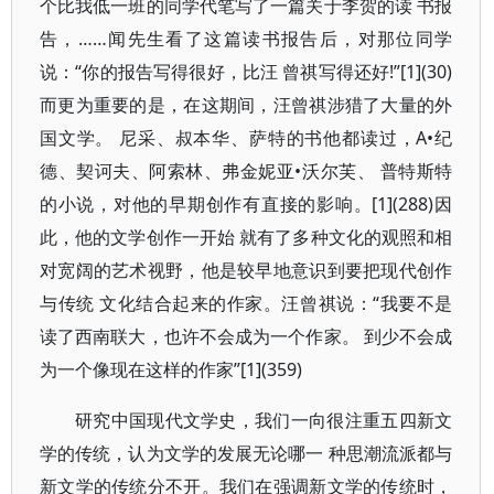
个比我低一班的同学代笔写了一篇关于李贺的读 书报
告，……闻先生看了这篇读书报告后，对那位同学
说：“你的报告写得很好，比汪 曾祺写得还好!”[1](30)
而更为重要的是，在这期间，汪曾祺涉猎了大量的外
国文学。 尼采、叔本华、萨特的书他都读过，A•纪
德、契诃夫、阿索林、弗金妮亚•沃尔芙、 普特斯特
的小说，对他的早期创作有直接的影响。[1](288)因
此，他的文学创作一开始 就有了多种文化的观照和相
对宽阔的艺术视野，他是较早地意识到要把现代创作
与传统 文化结合起来的作家。汪曾祺说：“我要不是
读了西南联大，也许不会成为一个作家。 到少不会成
为一个像现在这样的作家”[1](359)
研究中国现代文学史，我们一向很注重五四新文
学的传统，认为文学的发展无论哪一 种思潮流派都与
新文学的传统分不开。我们在强调新文学的传统时，