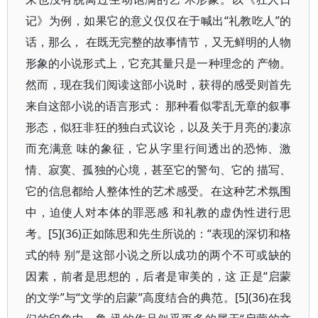
记》为例，如果它的意义仅仅在于喊出“礼教吃人”的
话，那么， 在既无完整的故事情节，又无鲜明的人物
形象的小说形式上，它充其量只是一种理念的 产物。
然而，现在我们阅读这部小说时，获得的感受则首先
来自这部小说的语言形式： 那种看似零乱无章的叙事
形态，似狂非狂的独白式议论，以及关于月亮的凄凉
而充满意 味的象征，它从字里行间透出的恐怖、激
情、寂寞、孤独的心境，甚至它的警句、它的 描写、
它的信息都给人整体性的艺术感受。在这种艺术氛围
中，迫使人对本体的罪恶感 和礼教的虚伪性进行思
考。[5](36)正如陈思和先生所说的：“表现的深切和格
式的特 别”是这部小说之所以成功的两个不可或缺的
因素，前者是思想的，后者是审美的，这 正是“启蒙
的文学”与“文学的启蒙”高度结合的典范。[5](36)在我