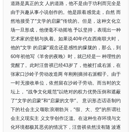
道路是真正的文 人的道路，他不是由于功利而完全是
由于兴趣从事小说创作的。他是跟着感觉走，自然 而
然地接受了“文学的启蒙”传统的。但是，这种文化立
场一旦形成，他便毫不动摇地 予以坚持，表现出一种
艺术家的坚韧与执着。如果说40年代在西南联大时，
他的“文学 的启蒙”观念还是感性的朦胧的，那么，到
60年初他写《羊舍的夜晚》时，就已经是一 种理性的
觉醒了。此时汪曾祺已经43岁了，他被打成右派，在
张家口沙岭子劳动改造两 年刚刚摘掉右派帽子。由于
一时无接收单位，依然留在沙岭子劳动。而当时的文
坛上， “战争文化规范”以绝对的权力优势压倒和遮蔽
了“文学的启蒙”和“启蒙的文学”。 意识形态话语制约
下的社会主义颂歌浪潮勃兴，“假、大、空”的所谓社
会主义现实主 义文学创作泛滥。在这种生存环境与文
化环境都极其恶劣的情况下，汪曾祺依然没有随 波逐