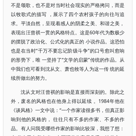
不是颂歌，也不是对当时社会现实的严格拷问，而是
以牧歌式的描写 ，展示了四个农村孩子的向往与追
求。平淡自然，呈现着感人的阴柔之美、和谐之美，
表现出汪曾祺一贯的风格特点。这是60年代为数极少
的摆脱了政治化、公式化的真正的 小说作品。这恐怕
也是在当时“千万不要忘记阶级斗争”的口号愈叫愈响
的形势下，唯 一坚持了“文学的启蒙”传统的作品。从
中我们也可看到沈从文、萧也牧等人为这一传 统的延
续所做出的努力。
沈从文对汪曾祺的影响是直接而深刻的。除此之
外，废名的风格也在他身上得以延续 。1984年他在
《谈风格》一文中说：“一个作家读很多书，但真正影
响到他的风格的， 往往只有不多的作家、不多的作
品。有人问我受哪些作家的影响比较深，我想了想：