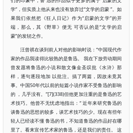
们的印象中，鲁 迅的作品似乎更多的属于“启蒙的文
学”，但实质上他从来也没有放弃过“文学的启蒙 ”。如
果我们依然把《狂人日记》作为“启蒙的文学”的开
端，那么，其《野草》便无 可否认的是“文学的启
蒙”的发轫之作。
汪曾祺在谈到前人对他的影响时说：“中国现代作
家的作品我读得比较熟的是鲁迅。 我在下放劳动期间
曾发愿将鲁迅的小说和散文像金圣叹批《水浒》那
样，逐句逐段地加 以批注。搞了两篇，因故未竟其
事。中国50年代以前的短篇小说作家不受鲁迅的影响
的 ，几乎没有。”[7](338)但他更加注重的是鲁迅的艺
术技巧。他曾不无忧虑地指出：“ 近年来研究鲁迅的
谈鲁迅的思想的较多，谈艺术技巧的少。现在有些年
轻人已经读不懂 鲁迅的书，不知道鲁迅的作品好在哪
里了。看来宣传艺术家的鲁迅，还是我们的责任。 这