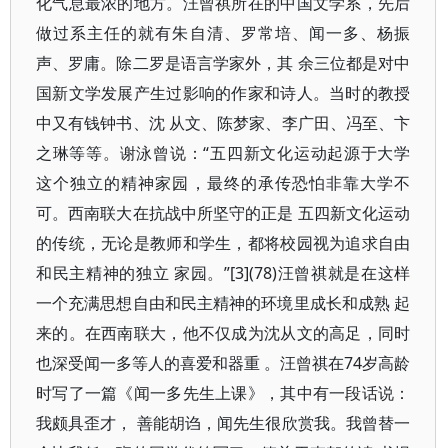
化气息最浓的地方。汪曾祺所在的中国文学系，先后
做过系主任的就有朱自清、罗常培、闻一多、杨振
声、罗庸。除二罗是语言学家外，其 余三位都是对中
国新文学发展产生过影响的作家和诗人。当时的教授
中又有钱钟书、沈 从文、陈梦家、李广田、冯至、卞
之琳等等。谢泳曾说：“五四新文化运动起源于大学
这个独立的精神家园，最终的承传恐怕非靠大学不
可。西南联大在抗战中所坚守的正是 五四新文化运动
的传统，无论是教师和学生，都将校园视为追求自由
和民主精神的独立 家园。”[3](78)汪曾祺就是在这样
一个充满思想自由和民主精神的环境里成长和成熟 起
来的。在西南联大，他不仅成为沈从文的高足，同时
也深受闻一多等人的喜爱和器重 。汪曾祺在74岁高龄
时写了一篇《闻一多先生上课》，其中有一段话说：
我颇具歪才， 善能胡诌，闻先生很欣赏我。我曾替一