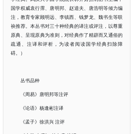
国学权威袁行霈、唐明邦、赵逵夫、唐浩明等倾力编
注，教育专家顾明远、李镇西、钱梦龙、魏书生等联
袂推荐。本丛书对三十种经典的译注或评注，以尊重
原典、呈现原典为准则，对经典作了精辟而又通俗的
疏通、注译和评析，为读者阅读国学经典扫除障
碍。）
丛书品种
《周易》唐明邦等注评
《论语》杨逢彬注译
《孟子》徐洪兴 注评