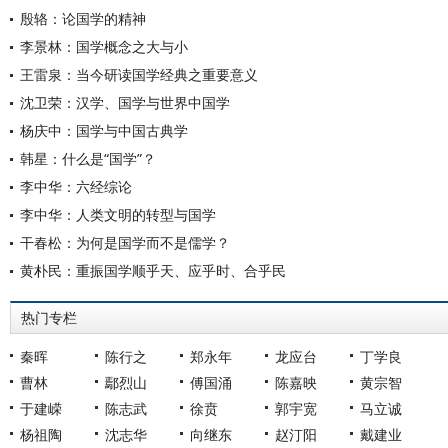
殷辂：论国学的精神
李景林：国学概念之大与小
王雷泉：当今研读国学经典之重要意义
沈卫荣：汉学、国学与世界中国学
杨庆中：国学与中国古典学
韩星：什么是“国学”？
李中华：六经综论
李中华：人类文明的转型与国学
干春松：为何是国学而不是儒学？
黄朴民：重振国学顺乎天、应乎时、合乎民
热门专栏
秦晖
陈行之
郑永年
龙应台
丁学良
曹林
鄢烈山
傅国涌
陈嘉映
黄宗智
于建嵘
陈志武
徐贲
郭宇宽
马立诚
杨祖陶
沈志华
向继东
赵汀阳
戴建业