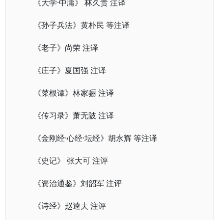
《大学·中庸》 林久贵 注译
《孙子兵法》黄朴民 等注译
《老子》尚荣 注译
《庄子》夏国强 注译
《菜根谭》林家骊 注译
《传习录》萧无陂 注译
《金刚经·心经·坛经》胡永辉 等注译
《史记》 张大可 注评
《资治通鉴》刘韶军 注评
《诗经》赵逵夫 注评