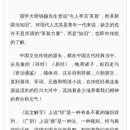
国学大师钱穆先生曾说“今人率言‘革新’，然革新
固当知旧”。对现代人尤其是青年一代来说，缺乏的也
许不是所谓的“革新力量”，而是“知旧”，也即对传统
的了解。
中国文化传统的源头，都在中国古代经典当中。
从先秦的《诗经》《易经》，晚周诸子，前四史与
《资治通鉴》，骚体诗、汉乐府和辞赋，六朝骈文，
直到唐诗、宋词、元曲和明清小说，在传统经典这条
源远流长的巨川大河中，流淌着多少滋养着我们精神
的养分和元气！
《说文解字》上说“经”是一种有条不紊的编织排
列，《广韵》上说“典”是一种法、一种规则。经与典
交织运作，演绎中国文化的风貌，制约着我们的日常