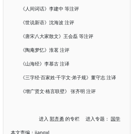
《人间词话》李建中 等注评
《世说新语》沈海波 注评
《唐宋八大家散文》王会磊 等注评
《陶庵梦忆》淮茗 注评
《山海经》李慕古 注译
《三字经·百家姓·千字文·弟子规》董守志 注译
《增广贤文·格言联壁》 张齐明 注评
进入
郭齐勇
的专栏 进入专题：
国学
本文责编：
jiangxl