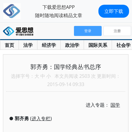
下载爱思想APP
立即下载
随时随地阅读精品文章
登录
注册
首页
法学
经济学
政治学
国际关系
社会学
郭齐勇：国学经典丛书总序
选择字号：
大
中
小
本文共阅读 2503 次 更新时间：
2015-09-14 09:33
进入专题：
国学
●
郭齐勇
(
进入专栏
)