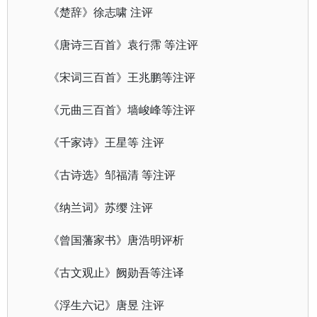
《楚辞》徐志啸 注评
《唐诗三百首》袁行霈 等注评
《宋词三百首》王兆鹏等注评
《元曲三百首》墙峻峰等注评
《千家诗》王星等 注评
《古诗选》邹福清 等注评
《纳兰词》苏缨 注评
《曾国藩家书》唐浩明评析
《古文观止》阙勋吾等注译
《浮生六记》唐昱 注评