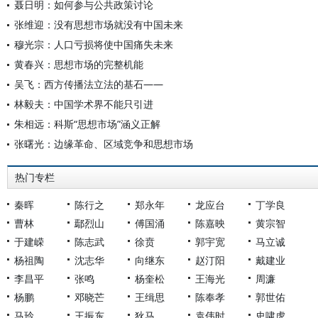
聂日明：如何参与公共政策讨论
张维迎：没有思想市场就没有中国未来
穆光宗：人口亏损将使中国痛失未来
黄春兴：思想市场的完整机能
吴飞：西方传播法立法的基石——
林毅夫：中国学术界不能只引进
朱相远：科斯“思想市场”涵义正解
张曙光：边缘革命、区域竞争和思想市场
热门专栏
秦晖
陈行之
郑永年
龙应台
丁学良
曹林
鄢烈山
傅国涌
陈嘉映
黄宗智
于建嵘
陈志武
徐贲
郭宇宽
马立诚
杨祖陶
沈志华
向继东
赵汀阳
戴建业
李昌平
张鸣
杨奎松
王海光
周濂
杨鹏
邓晓芒
王缉思
陈奉孝
郭世佑
马玲
王振东
狄马
袁伟时
史啸虎