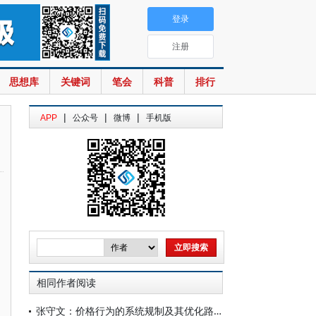
登录
注册
思想库
关键词
笔会
科普
排行
|
|
|
APP
公众号
微博
手机版
相同作者阅读
张守文：价格行为的系统规制及其优化路径