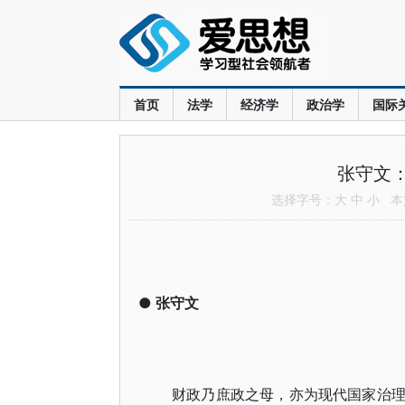
首页
法学
经济学
政治学
国际
张守文：
选择字号：
大
中
小
本文
●
张守文
财政乃庶政之母，亦为现代国家治