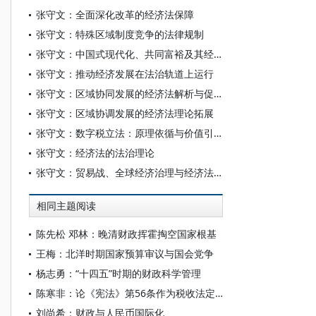
张守文：全面深化改革的经济法保障
张守文：特殊区域制度竞争的法律规制
张守文：中国式现代化、共同富裕及其经济法理论解析
张守文：推动经济发展在法治轨道上运行
张守文：区域协同发展的经济法解析与促进
张守文：区域协调发展的经济法理论拓展
张守文：数字税立法：原理依循与价值引领
张守文：经济法的法治理论
张守文：贸易战、全球经济治理与经济法的完善
相同主题阅读
陈先松 邓林：晚清财政挥霍掏空国家根基
王梅：北洋时期国家预算审议与国会党争
杨志勇：“十四五”时期的财政科学管理
陈寒非：论《宪法》第56条作为税收法定条款——基于1954年宪法草案（初稿）的分析
刘尚希：财政与人民币国际化