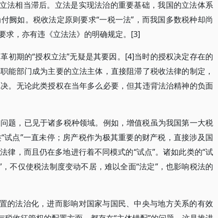
收立法相当滞后。立法是实现法治的重要基础，我国的立法体系
付阙如。税收法定原则要求“一税一法”，而我国多数税种却尚
”要求，亦有违《立法法》的明确规定。[3]
初期的“授权立法”无疑是其要因。[4]当时的授权决定存在的
其职能部门成为主要的立法主体，直接阻滞了税收法律的制定，
解决。无论此类授权在当年多么必要，但其违背法治精神的负面
的问题，已见于诸多税种领域。例如，增值税虽为我国第一大税
“试点”一直未停；房产税作为极其重要的财产税，直接涉及国
法律，而且仍在多地进行着不同模式的“试点”。诸如此类的“试
”，不仅使税法制度变动不居，难以全面“法定”，也影响税法的
配置的法治化，进而影响对国家与国民、中央与地方关系的有效