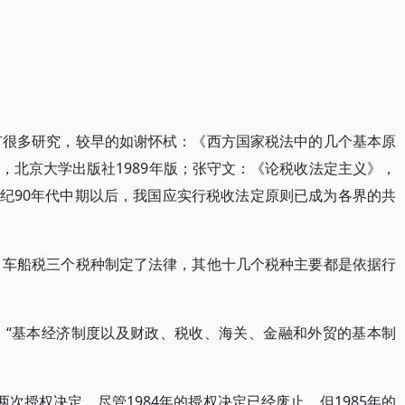
已有很多研究，较早的如谢怀栻：《西方国家税法中的几个基本原
，北京大学出版社1989年版；张守文：《论税收法定主义》，
0世纪90年代中期以后，我国应实行税收法定原则已成为各界的共
税、车船税三个税种制定了法律，其他十几个税种主要都是依据行
定：“基本经济制度以及财政、税收、海关、金融和外贸的基本制
年的两次授权决定。尽管1984年的授权决定已经废止，但1985年的