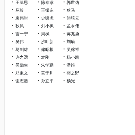
王缉思
陈奉孝
郭世佑
马玲
王振东
狄马
袁伟时
史啸虎
熊培云
秋风
刘小枫
孟令伟
雷一宁
周枫
蒋兆勇
吴伟
沙叶新
刘瑜
葛剑雄
储昭根
吴稼祥
许之远
袁刚
杨小凯
吴励生
朱学勤
潘维
郑秉文
莫于川
羽之野
谢志浩
孙立平
杨光