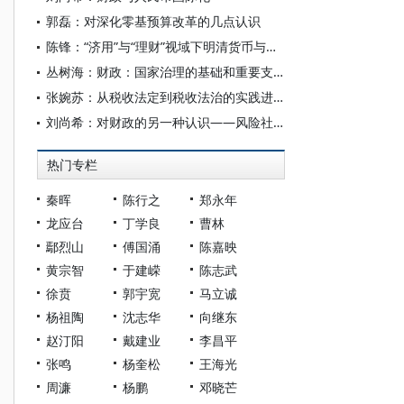
郭磊：对深化零基预算改革的几点认识
陈锋：“济用”与“理财”视域下明清货币与财政的关系
丛树海：财政：国家治理的基础和重要支柱
张婉苏：从税收法定到税收法治的实践进阶
刘尚希：对财政的另一种认识——风险社会对财政理论的新呼唤
热门专栏
秦晖
陈行之
郑永年
龙应台
丁学良
曹林
鄢烈山
傅国涌
陈嘉映
黄宗智
于建嵘
陈志武
徐贲
郭宇宽
马立诚
杨祖陶
沈志华
向继东
赵汀阳
戴建业
李昌平
张鸣
杨奎松
王海光
周濂
杨鹏
邓晓芒