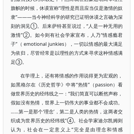
旗帜的时候，休谟宣称“理性是而且应当仅是激情的奴
隶”———当今神经科学的研究已证明休谟之言确为深
刻的洞见①。后来萨特甚至说过，“人是一种无用的
激情”②。如今则有社会学家宣布，人乃“情感瘾君
子”（ emotional junkies），一切以情感的最大满足
为依归，尽管经常是以理性的方式来寻求这种情感满
足③。
在学理上，还有将情感的作用说得更为宏观的，
如黑格尔在《历史哲学》中将“热情”（passion）看
做世界历史的经纬线之一：“我们简直可以断然声称，
假如没有热情，世界上一切伟大的事业都不会成功。
……第一是那个‘理念’，第二是人类的热情，这两者交
织成为世界历史的经纬线”④。社会学家迪尔凯姆则
认为，社会在一定意义上“完全是由理念和情感