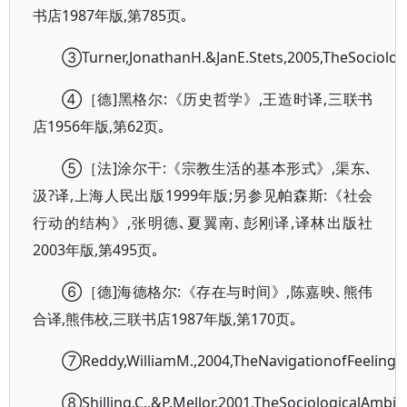
书店1987年版,第785页｡
③Turner,JonathanH.&JanE.Stets,2005,TheSociolog
④［德]黑格尔:《历史哲学》,王造时译,三联书
店1956年版,第62页｡
⑤［法]涂尔干:《宗教生活的基本形式》,渠东､
汲?译,上海人民出版1999年版;另参见帕森斯:《社会
行动的结构》,张明德､夏翼南､彭刚译,译林出版社
2003年版,第495页｡
⑥［德]海德格尔:《存在与时间》,陈嘉映､熊伟
合译,熊伟校,三联书店1987年版,第170页｡
⑦Reddy,WilliamM.,2004,TheNavigationofFeeling:
⑧Shilling,C.,&P.Mellor,2001,TheSociologicalAmbi