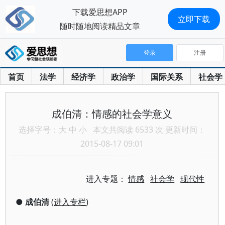
下载爱思想APP
立即下载
随时随地阅读精品文章
登录
注册
首页
法学
经济学
政治学
国际关系
社会学
成伯清：情感的社会学意义
选择字号：
大
中
小
本文共阅读 6533 次 更新时间：
2015-08-17 09:01
进入专题：
情感
社会学
现代性
●
成伯清
(
进入专栏
)