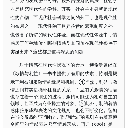
性本身的发展密不可分。按照吉登斯的说法，社会学
即是研究现代性的学科。其实，社会学本身就是现代
性的产物，而现代社会科学之间的分工，也是现代性
的布局之一。现代性除了迥异往昔的宏观制度之外，
也包含了所谓的现代性体验。而在现代性体验中，情
感居于何种地位？哪些情感及其问题在现代性条件下
突显出来？这些都是值得深思的问题。
对于情感在现代性状况下的命运，赫希曼曾经在
《激情与利益》一书中提供了有用的线索，特别是揭
示了利益驯服激情的缘起和机制。④
当然，利益与激
情之间其实是循环往复的关系，而且有关激情的话语
也存在着一个演变的过程，激情可能变为相对自主的
领域，甚至成为商业操控的对象。⑤
此外，制约着情
感体验形成和表达的文化规则，也会不断变化。譬如
在当今所谓的“云”时代，“酷”和“炫”的规则左右着赛博
空间里的情感表达乃至情感形成。“酷”（cool）是一