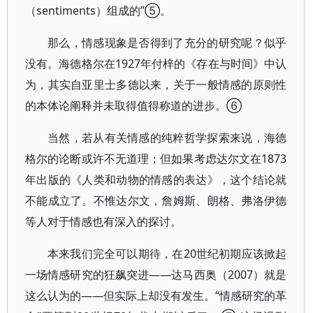
（sentiments）组成的”⑤。
那么，情感现象是否得到了充分的研究呢？似乎
没有。海德格尔在1927年付梓的《存在与时间》中认
为，其实自亚里士多德以来，关于一般情感的原则性
的本体论阐释并未取得值得称道的进步。⑥
当然，若从有关情感的纯粹哲学探索来说，海德
格尔的论断或许不无道理；但如果考虑达尔文在1873
年出版的《人类和动物的情感的表达》，这个结论就
不能成立了。不惟达尔文，詹姆斯、朗格、弗洛伊德
等人对于情感也有深入的探讨。
本来我们完全可以期待，在20世纪初期应该掀起
一场情感研究的狂飙突进——达马西奥（2007）就是
这么认为的——但实际上却没有发生。“情感研究的革