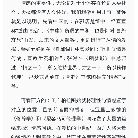
情感的重要性，无论是对于个体存在还是人类社
会，大概都没有人会怀疑。我们稍微引用几句，或许
就足以说明。先看中国的：在郭店楚简中，径直宣
称“道由情始”；《中庸》所谓的中和，也是针对“喜怒
哀乐”而发。后来的文人墨客，更是进行了尽情的发
挥，譬如元好问在《雁邱词》中曾发问：“问世间情是
何物，直教生死相许”；张潮在《幽梦影》中感叹
过：“情之一字，所以维持世界；才之一字，所以粉饰
乾坤”；冯梦龙甚至在《情史》中试图确立“情教”等
等。
再看西方的：虽自柏拉图始就将理性与情感置于
对立的位置，且扬前者而抑后者，但亚里士多德的
《修辞学》和《尼各马可伦理学》均花费了大量的篇
幅来探讨情感问题。在漫长的中世纪，西方人将大量
的激情投入到宗教之中，然而就在启蒙运动高举理性