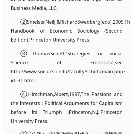
Business Media, LLC.
②Smelser,NeilJ.&RichardSwedberg(eds),2005,The
Handbook of Economic Sociology (Second
Edition).Princeton University Press.
③ThomasScheff,“Strategies for Social
Science of Emotions”,see
http://www.soc.ucsb.edu/faculty/scheff/main.php?
id=31.html.
④Hirschman,Albert,1997,The Passions and
the Interests : Political Arguments for Capitalism
before Its Triumph ,Princeton,N.J.:Princeton
Uni
versity Press.