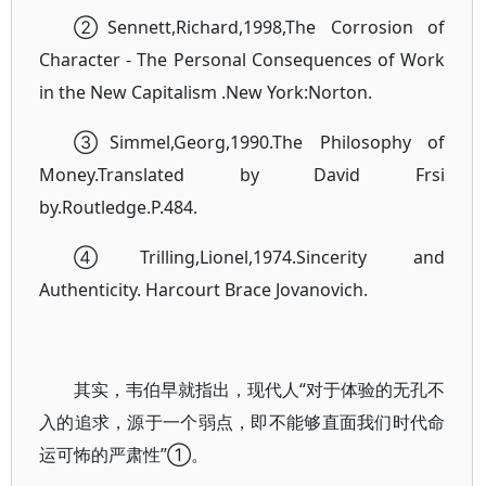
②Sennett,Richard,1998,The Corrosion of
Character - The Personal Consequences of Work
in the New Capitalism .New York:Norton.
③Simmel,Georg,1990.The Philosophy of
Money.Translated by David Frsi
by.Routledge.P.484.
④Trilling,Lionel,1974.Sincerity and
Authenticity. Harcourt Brace Jovanovich.
其实，韦伯早就指出，现代人“对于体验的无孔不
入的追求，源于一个弱点，即不能够直面我们时代命
运可怖的严肃性”①。