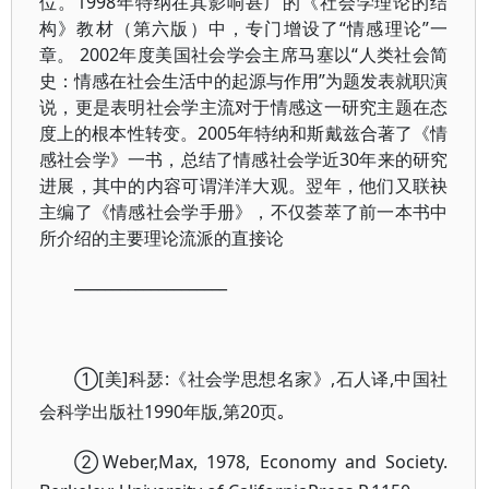
位。1998年特纳在其影响甚广的《社会学理论的结
构》教材（第六版）中，专门增设了“情感理论”一
章。 2002年度美国社会学会主席马塞以“人类社会简
史：情感在社会生活中的起源与作用”为题发表就职演
说，更是表明社会学主流对于情感这一研究主题在态
度上的根本性转变。2005年特纳和斯戴兹合著了《情
感社会学》一书，总结了情感社会学近30年来的研究
进展，其中的内容可谓洋洋大观。翌年，他们又联袂
主编了《情感社会学手册》，不仅荟萃了前一本书中
所介绍的主要理论流派的直接论
____________________
①[美]科瑟:《社会学思想名家》,石人译,中国社
会科学出版社1990年版,第20页｡
②Weber,
Max, 1978, Economy and Society.