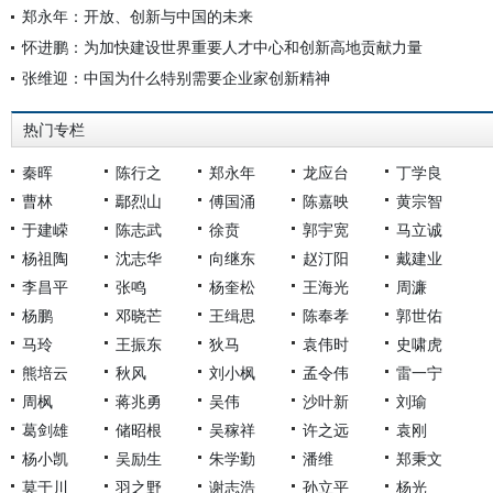
郑永年：开放、创新与中国的未来
怀进鹏：为加快建设世界重要人才中心和创新高地贡献力量
张维迎：中国为什么特别需要企业家创新精神
热门专栏
秦晖
陈行之
郑永年
龙应台
丁学良
曹林
鄢烈山
傅国涌
陈嘉映
黄宗智
于建嵘
陈志武
徐贲
郭宇宽
马立诚
杨祖陶
沈志华
向继东
赵汀阳
戴建业
李昌平
张鸣
杨奎松
王海光
周濂
杨鹏
邓晓芒
王缉思
陈奉孝
郭世佑
马玲
王振东
狄马
袁伟时
史啸虎
熊培云
秋风
刘小枫
孟令伟
雷一宁
周枫
蒋兆勇
吴伟
沙叶新
刘瑜
葛剑雄
储昭根
吴稼祥
许之远
袁刚
杨小凯
吴励生
朱学勤
潘维
郑秉文
莫于川
羽之野
谢志浩
孙立平
杨光