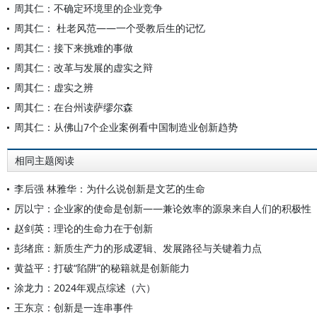
周其仁：不确定环境里的企业竞争
周其仁： 杜老风范——一个受教后生的记忆
周其仁：接下来挑难的事做
周其仁：改革与发展的虚实之辩
周其仁：虚实之辨
周其仁：在台州读萨缪尔森
周其仁：从佛山7个企业案例看中国制造业创新趋势
相同主题阅读
李后强 林雅华：为什么说创新是文艺的生命
厉以宁：企业家的使命是创新——兼论效率的源泉来自人们的积极性
赵剑英：理论的生命力在于创新
彭绪庶：新质生产力的形成逻辑、发展路径与关键着力点
黄益平：打破“陷阱”的秘籍就是创新能力
涂龙力：2024年观点综述（六）
王东京：创新是一连串事件