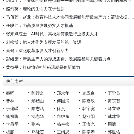
厉以宁：企业家的使命是创新——兼论效率的源泉来自人们的积极性
赵剑英：理论的生命力在于创新
马佰莲 赵龙：教育科技人才协同发展赋能新质生产力：逻辑依
任映红：为高质量发展夯实人才根基
张来斌院士：AI时代，高校如何锻造行业拔尖人才
刘松博：把人才作为支撑发展的第一资源
秦健：深化改革激发人才创新活力
彭绪庶：新质生产力的形成逻辑、发展路径与关键着力点
黄益平：打破“陷阱”的秘籍就是创新能力
热门专栏
秦晖
陈行之
郑永年
龙应台
丁学良
曹林
鄢烈山
傅国涌
陈嘉映
黄宗智
于建嵘
陈志武
徐贲
郭宇宽
马立诚
杨祖陶
沈志华
向继东
赵汀阳
戴建业
李昌平
张鸣
杨奎松
王海光
周濂
杨鹏
邓晓芒
王缉思
陈奉孝
郭世佑