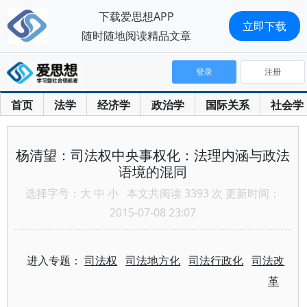
下载爱思想APP
立即下载
随时随地阅读精品文章
登录
注册
首页
法学
经济学
政治学
国际关系
社会学
杨清望：司法权中央事权化：法理内涵与政法
语境的混同
选择字号：
大
中
小
本文共阅读 3393 次 更新时间：
2015-07-08 23:07
进入专题：
司法权
司法地方化
司法行政化
司法改
革