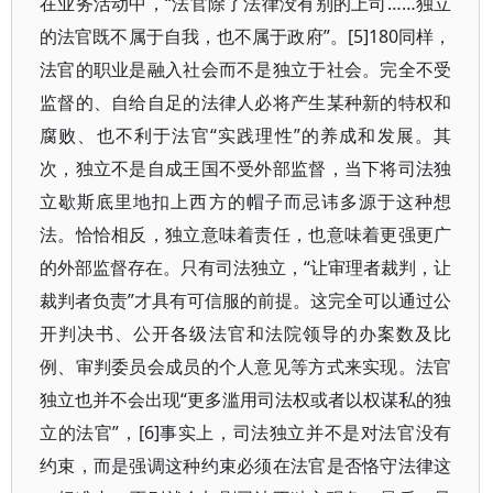
在业务活动中，“法官除了法律没有别的上司……独立
的法官既不属于自我，也不属于政府”。[5]180同样，
法官的职业是融入社会而不是独立于社会。完全不受
监督的、自给自足的法律人必将产生某种新的特权和
腐败、也不利于法官“实践理性”的养成和发展。其
次，独立不是自成王国不受外部监督，当下将司法独
立歇斯底里地扣上西方的帽子而忌讳多源于这种想
法。恰恰相反，独立意味着责任，也意味着更强更广
的外部监督存在。只有司法独立，“让审理者裁判，让
裁判者负责”才具有可信服的前提。这完全可以通过公
开判决书、公开各级法官和法院领导的办案数及比
例、审判委员会成员的个人意见等方式来实现。法官
独立也并不会出现“更多滥用司法权或者以权谋私的独
立的法官”，[6]事实上，司法独立并不是对法官没有
约束，而是强调这种约束必须在法官是否恪守法律这