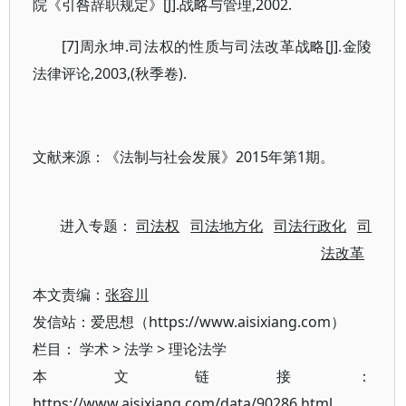
院《引咎辞职规定》[J].战略与管理,2002.
[7]周永坤.司法权的性质与司法改革战略[J].金陵
法律评论,2003,(秋季卷).
文献来源：《法制与社会发展》2015年第1期。
进入专题：
司法权
司法地方化
司法行政化
司
法改革
本文责编：
张容川
发信站：爱思想（https://www.aisixiang.com）
栏目：
学术
>
法学
>
理论法学
本文链接：
https://www.aisixiang.com/data/90286.html