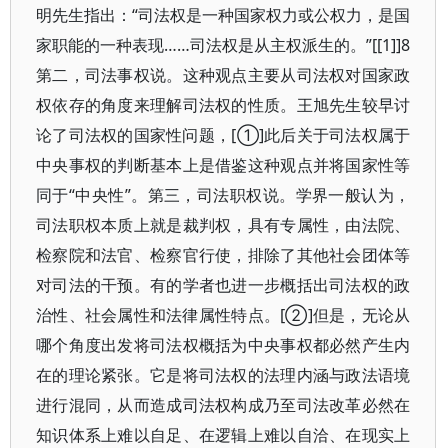
明先生指出：“司法权是一种国家权力或公权力，是国
家职能的一种表现……司法权是从主权派生的。”[[1]]8
第二，司法事权说。这种观点主要从司法权对国家政
权依存的角度来理解司法权的性质。王旭先生较早讨
论了司法权的国家性问题，[①]此后关于司法权属于
中央事权的判断基本上是借鉴这种观点并将国家性等
同于“中央性”。第三，司法职权说。学界一般认为，
司法职权本质上就是裁判权，具有专属性，由法院、
检察院和法官、检察官行使，排除了其他社会团体等
对司法的干预。有的学者也进一步概括出司法权的政
治性、社会属性和法律属性特点。[②]但是，无论从
哪个角度出发将司法权概括为中央事权都必然产生内
在的理论紧张。它是将司法权的法理内涵与政法语境
进行混同，从而造成司法权构成乃至司法改革必然在
知识体系上难以自足、在逻辑上难以自洽、在现实上