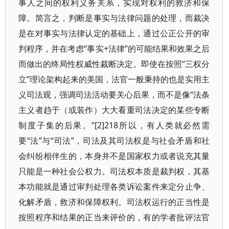
事人之间的权利义务关系，实现对权利的救济和保
障。简言之，判断是事实与法律问题的处理，而裁决
是在对事实与法律认定的基础上，通过公正公开的审
判程序，并在考虑“事实+法律”的可能结果和效果之后
而做出的终局性权威性裁断决定。即使在按照“三权分
立”理论架构起来的美国，法官一般秉持的也是实用主
义司法观，强调司法活动要关心后果，而不是像“法条
主义者趋于（或装作）大大看重司法决定的某些专断
制度子集的后果。”[2]218所以，有人类就必然需
要“法”与“司法”，司法及其司法权是与社会矛盾和社
会纠纷相伴生的，本身并不是国家权力或者说充其量
只能是一种社会公权力。司法权本质是裁判权，其基
本功能就是通过审判处理各类诉讼案件来定分止争、
化解矛盾，救济和保障权利。司法权运行的正当性是
按照程序和结果的正当来评价的，有的学者批评法官