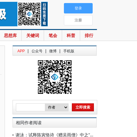
登录
注册
思想库
关键词
笔会
科普
排行
|
|
|
APP
公众号
微博
手机版
相同作者阅读
谢泳：试释陈寅恪诗《赠吴雨僧》中之“讵公”