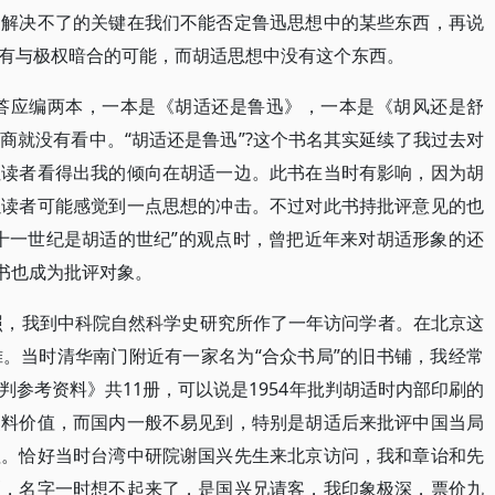
，解决不了的关键在我们不能否定鲁迅思想中的某些东西，再说
有与极权暗合的可能，而胡适思想中没有这个东西。
答应编两本，一本是《胡适还是鲁迅》，一本是《胡风还是舒
商就没有看中。“胡适还是鲁迅”?这个书名其实延续了我过去对
但读者看得出我的倾向在胡适一边。此书在当时有影响，因为胡
以读者可能感觉到一点思想的冲击。不过对此书持批评意见的也
十一世纪是胡适的世纪”的观点时，曾把近年来对胡适形象的还
的书也成为批评对象。
照，我到中科院自然科学史研究所作了一年访问学者。在北京这
。当时清华南门附近有一家名为“合众书局”的旧书铺，我经常
参考资料》共11册，可以说是1954年批判胡适时内部印刷的
史料价值，而国内一般不易见到，特别是胡适后来批评中国当局
值。恰好当时台湾中研院谢国兴先生来北京访问，我和章诒和先
剧，名字一时想不起来了，是国兴兄请客，我印象极深，票价九