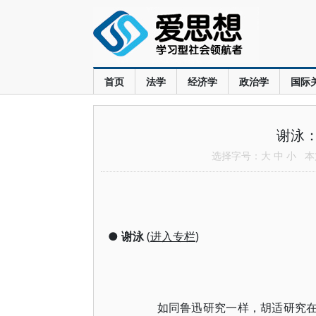
首页
法学
经济学
政治学
国际
谢泳
选择字号：
大
中
小
本文
●
谢泳
(
进入专栏
)
如同鲁迅研究一样，胡适研究在中