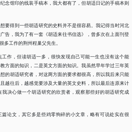
适纪念馆印的线装手稿本，我大都有了，但胡适日记的手稿本则
要得到一些胡适研究的史料并不是很容易。我记得当时河北
书广告，我为了有一套《胡适来往书信选》，曾多次在上面刊登
很多工作的荆州程巢父先生。
工作，但读胡适一多，很快发现自己可能一生也没有这个能
佛教方面的知识，二是英文方面的知识。我虽然早年学过三年英
理想的胡适研究者，对这两方面的要求都很高，所以我后来只能
而且越往后，越感觉要涉及大量的英文史料，所以最后连原来计
在我决心做一个胡适研究的欣赏者，观察那些好的胡适研究成
篇论文，其它多是些鸡零狗碎的小文章，略有可说处实在很