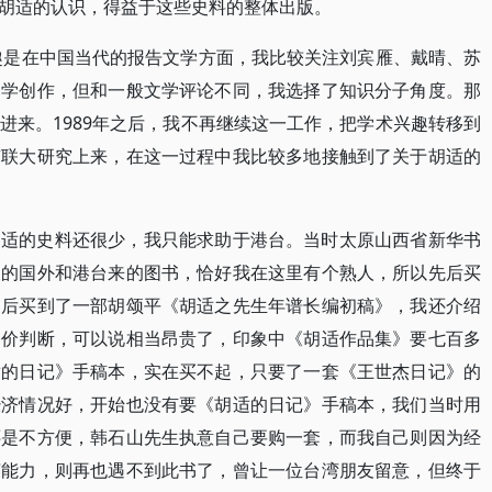
胡适的认识，得益于这些史料的整体出版。
趣是在中国当代的报告文学方面，我比较关注刘宾雁、戴晴、苏
文学创作，但和一般文学评论不同，我选择了知识分子角度。那
进来。1989年之后，我不再继续这一工作，把学术兴趣转移到
南联大研究上来，在这一过程中我比较多地接触到了关于胡适的
的史料还很少，我只能求助于港台。当时太原山西省新华书
查的国外和港台来的图书，恰好我在这里有个熟人，所以先后买
，后买到了一部胡颂平《胡适之先生年谱长编初稿》，我还介绍
书价判断，可以说相当昂贵了，印象中《胡适作品集》要七百多
适的日记》手稿本，实在买不起，只要了一套《王世杰日记》的
经济情况好，开始也没有要《胡适的日记》手稿本，我们当时用
还是不方便，韩石山先生执意自己要购一套，而我自己则因为经
济能力，则再也遇不到此书了，曾让一位台湾朋友留意，但终于