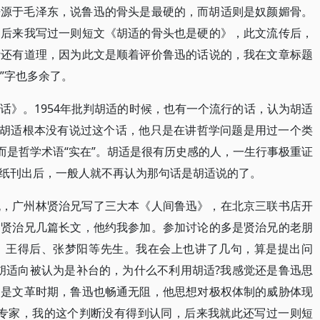
于毛泽东，说鲁迅的骨头是最硬的，而胡适则是奴颜媚骨。
。后来我写过一则短文《胡适的骨头也是硬的》，此文流传后，
断还有道理，因为此文是顺着评价鲁迅的话说的，我在文章标题
也”字也多余了。
》。1954年批判胡适的时候，也有一个流行的话，认为胡适
实胡适根本没有说过这个话，他只是在讲哲学问题是用过一个类
而是哲学术语“实在”。胡适是很有历史感的人，一生行事极重证
纸刊出后，一般人就不再认为那句话是胡适说的了。
广州林贤治兄写了三大本《人间鲁迅》，在北京三联书店开
过贤治兄几篇长文，他约我参加。参加讨论的多是贤治兄的老朋
、王得后、张梦阳等先生。我在会上也讲了几句，算是提出问
胡适向被认为是补台的，为什么不利用胡适?我感觉还是鲁迅思
别是文革时期，鲁迅也畅通无阻，他思想对极权体制的威胁体现
究专家，我的这个判断没有得到认同，后来我就此还写过一则短