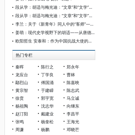
段从学：胡适与梅光迪：“文章”和“文学”的错位冲撞
段从学：胡适与梅光迪：“文章”和“文学”的错位冲撞
李兰：关于《新青年》同人中的“客师”——论《新青年》同人分化的重要细节
姜萌：现代史学视野下的胡适——从唐德刚相关言论出发的讨论
欧阳哲生 安泰和：作为中国抗战大使的胡适形象——以《纽约时报》《华盛顿邮报》的报道为文本的讨论
热门专栏
秦晖
陈行之
郑永年
龙应台
丁学良
曹林
鄢烈山
傅国涌
陈嘉映
黄宗智
于建嵘
陈志武
徐贲
郭宇宽
马立诚
杨祖陶
沈志华
向继东
赵汀阳
戴建业
李昌平
张鸣
杨奎松
王海光
周濂
杨鹏
邓晓芒