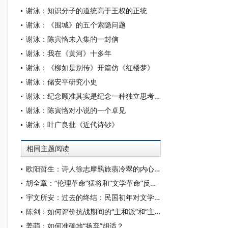
谢泳：知识分子的道统高于王权的正统
谢泳：《围城》的五个索隐问题
谢泳：陈寅恪未入集的一封信
谢泳：我在《黄河》十多年
谢泳：《柳如是别传》开篇仿《红楼梦》
谢泳：储安平研究小史
谢泳：纪念顾准其实是纪念一种独立思考精神
谢泳：陈寅恪对小说的一个卓见
谢泳：叶广良批《近代诗钞》
相同主题阅读
欧阳哲生：诗人徐志摩羁旅翡冷翠的内心独白——新发现的徐志摩致胡适三封英文佚信
胡全章：“伦理革命”猛将和“文学革命”反对派——以吴虞与陈独秀、柳亚子的文学学术交往为中心
宇文所安：过去的终结：民国初年对文学史的重写
陈剑：如何评价抗战期间的“主和派”和“主战派”——全面抗战若干问题分析（五）
姜萌：如何准确地“扬弃”胡适？