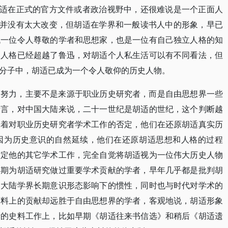
胡适在正式的官方文件或者政治视野中，还很难说是一个正面人
实并没有太大改变，但胡适在学界和一般读书人中的形象，早已
代一位令人尊敬的学者和思想家，也是一位有自己独立人格的知
和人格已经超越了鲁迅，对胡适个人私生活可以有不同看法，但
分子中，胡适已成为一个令人敬仰的历史人物。
力，主要不是来源于职业历史研究者，而是自由思想界一些
断言，对中国大陆来说，二十一世纪是胡适的世纪，这个判断越
味着对职业历史研究者学术工作的否定，他们在还原胡适真实历
因为历史意识的自然延续，他们在还原胡适思想和人格的过程
肯定他的其它学术工作，完全自觉将胡适视为一位伟大历史人物
早期为胡适研究做过重要学术贡献的学者，早年几乎都是批判胡
国大陆学界长期意识形态影响下的惯性，同时也与时代对学术的
史料上的贡献却远胜于自由思想界的学者，客观地说，胡适形象
者的史料工作上，比如早期《胡适往来书信选》和稍后《胡适遗