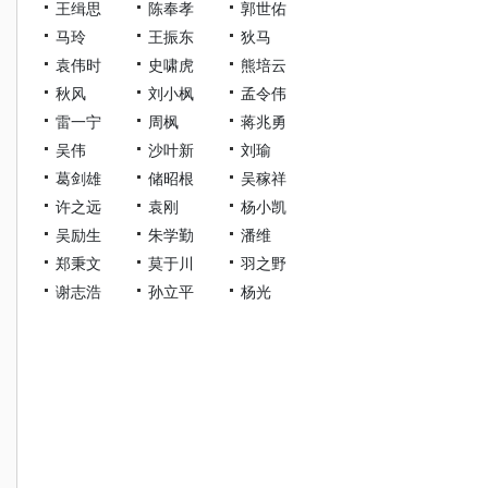
王缉思
陈奉孝
郭世佑
马玲
王振东
狄马
袁伟时
史啸虎
熊培云
秋风
刘小枫
孟令伟
雷一宁
周枫
蒋兆勇
吴伟
沙叶新
刘瑜
葛剑雄
储昭根
吴稼祥
许之远
袁刚
杨小凯
吴励生
朱学勤
潘维
郑秉文
莫于川
羽之野
谢志浩
孙立平
杨光