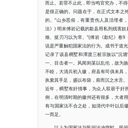
而止。若罪不止此，即当鸣官究办，不得
是很正确的。问题在于，在正式文本之外
的。“山乡恶俗，有重责伤人及活埋者，
法》) 明末傅岩记载的歙县用私刑残害
烙、挺刃习以为常。”(傅岩《歙纪》卷9
说是严重触犯国家法的行为。成书于道光年
记录了该县稠墅和潭渡三桩宗族以“沉塘
一、目击者一。风闻则某以乱伦，故为
不睦，大清兵初入徽，府县有司俱未具
执絷其手足，盛以布袋，肩而沉之水舌。(
近年，稠墅有奸情事，为众人双获于奸
例，在明清时期的徽州还有很多，大者
有与国家法不合之处，如清代中叶以后徽
一而足。
以上为国家法与民间法冲突时，民