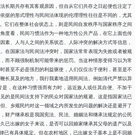
间法长期共存有其客观原因，但自从它们共存之日起便也注定了
法依据的形式理性与民间法体现的伦理理性往往是不同的，尤其
上。它们在整体社会状态上，则是民间自发秩序与国家秩序之间
的角度看，民间习惯法作为一种地方性公共产品，在它上面也传
会因素、人与人之间的关系状态、人际冲突的解决方式等信息，
乏。在国家法与民间法冲突时，国家法常常表现为失效或者被规
范，而不顾强制机制可能带来的惩罚。当这种情形变得习以为常
有时甚至不必是强烈的利益驱使，人们仅仅出于便利，甚至是不
法鞭长莫及的地方，我行我素地适用民间法。例如清代严禁以异
皆是，在这种习惯强而有力时，远近族人或任其自便、不加干
常见的是民间法支持下的民众对国家法的规避。这是指国家法已
，但、乡规民约对这一领域之内所发生的问题的解决还是避开了
如，财产继承权是我国宪法、民法、婚姻法和继承法规定的公民
是久已出嫁的女子来说，是否可以回娘家继承其父母的遗产以及
法律已有具体规定。但在农村地区，已出嫁女子基本上是不回娘