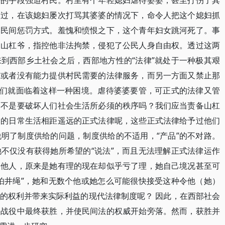
法的手段强迫村民。村里有个年轻媳妇虐待婆婆，甚至打伤了其
不过，在该媳妇屡次打骂其婆婆的情况下，命令人把这个媳妇抓
的民间惩罚方式。羞愧和愤恨之下，这个青年妇女跳河死了。事
了山杠爷，指控他非法拘禁，侵犯了公民人身自由权。透过这两
到西部乡土社会之后，西部地方性的“法律”就处于一种极其艰
有或者没有能力提供村民需要的法律服务，而另一方面又禁止那
民们就面临着这样一种困境。虐待婆婆要管，可正式的法律又管
岂不是要破坏人们社会生活所必须的秩序吗？我们应当责备山杠
们的日常生活相距遥远的正式法律呢，这些正式法律给予过他们
明了制度供给的问题，制度供给的不适用，“产品”的不对路。
不仅没有获得她所希望的“说法”，而且无法理解正式法律运作
了他人，原来是她有理的现在却似乎亏了理，她自己境况甚至可
怕井绳”，她和无数个他或她怎么可能很快接受这种令他（她）
的权利并带来实际利益的现代法律制度呢？ 因此，在西部社会
次战役中最终获胜，并使民间法的权威开始旁落。然而，获胜并