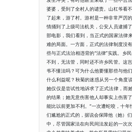
发生冲突，有时他甚至采取了一些不合
婆婆，受到了全村人的谴责。山杠爷看
了起来，游了村。游村是一种非常严厉
情捅到了上级司法机关，公安人员逮捕
部电影，我们看到，当正式的国家法律来
难的局面。一方面，正式的法律制度没
些与正式法治相违背的“法律”实践。乡
不到，无法管，同时还不许乡民管。这
爷不懂法吗？可为什么他要懂那些与他
什么利益呢？秋菊的迷惑从另一个角度说
她仅仅是尝试性地诉求了正式法律，而她
的结果；她无意伤害他人却事实上伤害
能比以前更加不利。“一次遭蛇咬，十年
们尴尬的正式的，据说会保障他（她）们
中，尽管国家法在向民间法发起的一次