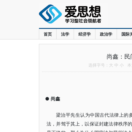
首页
法学
经济学
政治学
国际
尚鑫：民
选择字号：
大
中
小
本文
●
尚鑫
梁治平先生认为中国古代法律上的多
法，并驾于其上，以保证封建法律秩序