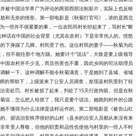
的并被中国法学界广为评论的两部西部法制影片，实际上也反映
尴尬和无奈的情形。第一部电影是《秋菊打官司》，讲的是西北
为一些并不很紧要的事，一位农民同村长吵起来了，骂村长“断
这种话在中国的社会背景（尤其在农村）下是非常伤人的。愤怒
民的下身踢了几脚。村民受了伤。这位村民的妻子——秋菊为此
，但不能往那个地方踢。她要讨个“说法”，大致是要上级领导
在中国农村并不少见，而且伤害也不重，因此乡间的司法助理员
图调解一下。这种调解不能令秋菊满意，于是她到了县城、省城
律师的帮助下，上级派来了公安人员调查，发现该村民受到了轻
治安处罚。村长被抓了起来，判处了15天行政拘留。但是在秋
秋菊说，怎么把人给抓了，我只是要个说法。她跑到村外的公路
：她不懂得为什么法律是这样运作的。第二部电影是《被告山杠
远的、据说治安秩序很好的山村（县乡的治安人员都从来没有来
，非常受人尊敬，但他的职责和品性也使他与村里的一些人不时