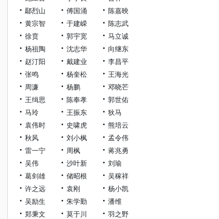
鄢烈山
傅国涌
陈嘉映
黄宗智
于建嵘
陈志武
徐贲
郭宇宽
马立诚
杨祖陶
沈志华
向继东
赵汀阳
戴建业
李昌平
张鸣
杨奎松
王海光
周濂
杨鹏
邓晓芒
王缉思
陈奉孝
郭世佑
马玲
王振东
狄马
袁伟时
史啸虎
熊培云
秋风
刘小枫
孟令伟
雷一宁
周枫
蒋兆勇
吴伟
沙叶新
刘瑜
葛剑雄
储昭根
吴稼祥
许之远
袁刚
杨小凯
吴励生
朱学勤
潘维
郑秉文
莫于川
羽之野