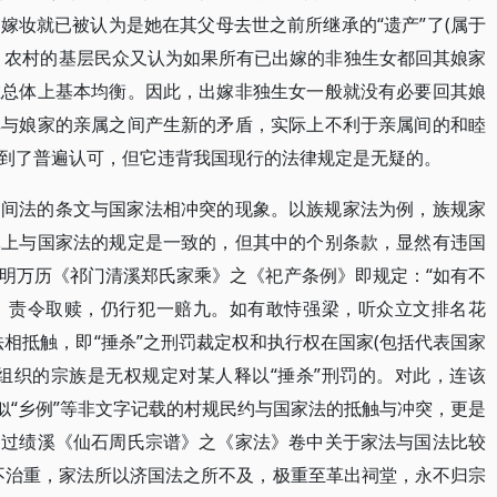
嫁妆就已被认为是她在其父母去世之前所继承的“遗产”了(属于
时，农村的基层民众又认为如果所有已出嫁的非独生女都回其娘家
在总体上基本均衡。因此，出嫁非独生女一般就没有必要回其娘
其与娘家的亲属之间产生新的矛盾，实际上不利于亲属间的和睦
得到了普遍认可，但它违背我国现行的法律规定是无疑的。
民间法的条文与国家法相冲突的现象。以族规家法为例，族规家
体上与国家法的规定是一致的，但其中的个别条款，显然有违国
明万历《祁门清溪郑氏家乘》之《祀产条例》即规定：“如有不
，责令取赎，仍行犯一赔九。如有敢恃强梁，听众立文排名花
相抵触，即“捶杀”之刑罚裁定权和执行权在国家(包括代表国家
组织的宗族是无权规定对某人释以“捶杀”刑罚的。对此，连该
似“乡例”等非文字记载的村规民约与国家法的抵触与冲突，更是
用过绩溪《仙石周氏宗谱》之《家法》卷中关于家法与国法比较
不治重，家法所以济国法之所不及，极重至革出祠堂，永不归宗