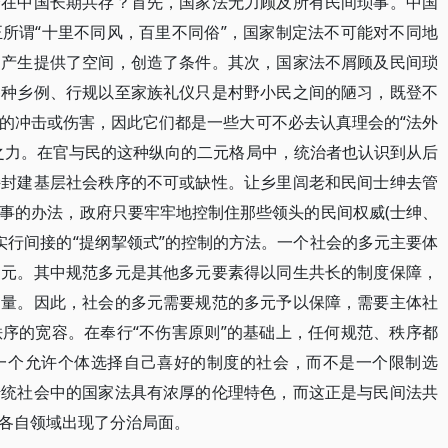
会在中国长期共存？首先，国家法无力顾及所有民间琐事。中国
所谓“十里不同风，百里不同俗”，国家制定法不可能对不同地
的产生提供了空间，创造了条件。其次，国家法不屑顾及民间琐
各种乡例、行规以至家族礼仪只是村野小民之间的陋习，既登不
的冲击或伤害，因此它们都是一些大可不必去认真理会的“法外
之力。在官与民的这种纵向的二元格局中，统治者也认识到从后
持封建基层社会秩序的不可或缺性。让乡里闾老和民间士绅去管
事的办法，政府只要牢牢地控制住那些领头的民间权威(士绅、
实行间接的“提纲挈领式”的控制的方法。一个社会的多元主要体
多元。其中规范多元是其他多元要素得以同生共长的制度保障，
力量。因此，社会的多元需要规范的多元予以保障，需要主体社
序的宽容。在奉行“不伤害原则”的基础上，任何规范、秩序都
一个允许个体选择自己喜好的制度的社会，而不是一个限制选
传统社会中的国家法具有浓厚的伦理特色，而这正是与民间法共
在各自领域出现了分治局面。