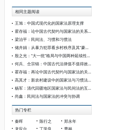
相同主题阅读
王旭：中国式现代化的国家法原理支撑
霍存福：论中国古代契约与国家法的关系——以唐代法律与借贷契约的关系为中心
梁治平：民间法、习惯和习惯法
储卉娟：从暴力犯罪看乡村秩序及其“豪强化”危险——国家法／民间法视角反思
殷之光：“大一统”格局与中国两种延续性背后的普遍主义
何兵、仝宗锦：中国古代法律值不值得效法
霍存福：再论中国古代契约与国家法的关系
高其才：新农村建设中的国家法与习惯法关系
杨军：清代回疆地区国家法与民间法的互动关系探析
尚鑫：民间法与国家法的冲突与协调
热门专栏
秦晖
陈行之
郑永年
龙应台
丁学良
曹林