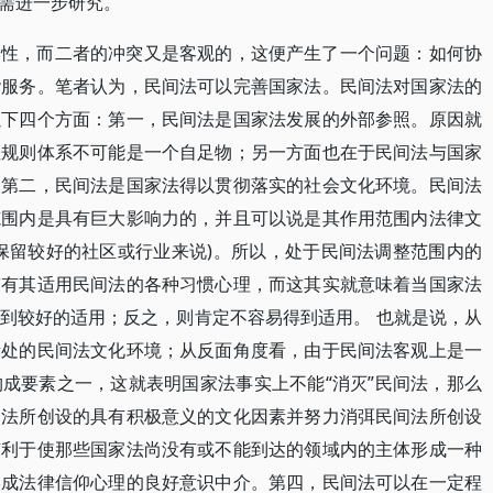
尚需进一步研究。
然性，而二者的冲突又是客观的，这便产生了一个问题：如何协
谐服务。笔者认为，民间法可以完善国家法。民间法对国家法的
以下四个方面：第一，民间法是国家法发展的外部参照。原因就
性规则体系不可能是一个自足物；另一方面也在于民间法与国家
。第二，民间法是国家法得以贯彻落实的社会文化环境。民间法
范围内是具有巨大影响力的，并且可以说是其作用范围内法律文
保留较好的社区或行业来说)。所以，处于民间法调整范围内的
带有其适用民间法的各种习惯心理，而这其实就意味着当国家法
到较好的适用；反之，则肯定不容易得到适用。 也就是说，从
所处的民间法文化环境；从反面角度看，由于民间法客观上是一
成要素之一，这就表明国家法事实上不能“消灭”民间法，那么
间法所创设的具有积极意义的文化因素并努力消弭民间法所创设
有利于使那些国家法尚没有或不能到达的领域内的主体形成一种
形成法律信仰心理的良好意识中介。第四，民间法可以在一定程