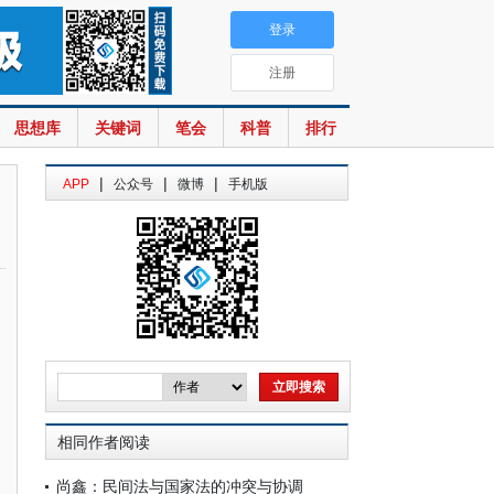
登录
注册
思想库
关键词
笔会
科普
排行
|
|
|
APP
公众号
微博
手机版
相同作者阅读
尚鑫：民间法与国家法的冲突与协调