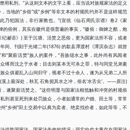
僭用私刑。”从这则文本的文字上看，应当说对族规家法的定义
，当地的“乡俗”或“乡例”等非文本的村规民约并不是这样规范
此乃犯国法，非行家教也。”(宣统《仙石周氏宗谱》卷2《家
奴婢的俗例，其实在徽州是很普遍的事实，“徽俗：御婢之酷，炮
《纪谳语》) 至于沉塘、活焚之恶俗，更为国家法所不容，或者
间、刊刻于光绪二年(1876) 的歙县潭渡村《潭滨杂志》就曾
”和“聚薪活焚”族人的案件，“吾族缒水之事，此外尚有风闻者
族众缚而沈之于水者；目击则某本无可杀之罪，特与同堂兄弟素
，族众俱避乱入山间归守，视者不过十余人，遂为从兄弟二人所
溪上最深处，秋瓦 石角扼其水之冲，俗名‘水舌尖’。——原注)
所，遂聚薪活焚之。”这些明显与国家法相抵触和冲突的村规俗
用私刑甚至死刑来处罚族众，小者如通常的户婚、田土等，常常
州“乡例”田土交易中以典为卖者、绝卖找价者，如此等等，不
间法战胜国家法，国家法失效的情况；现实中也大量存在国家法