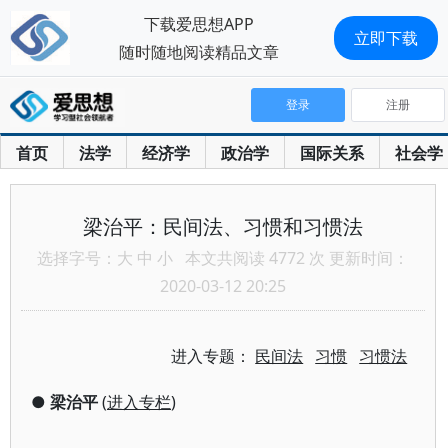
下载爱思想APP
立即下载
随时随地阅读精品文章
登录
注册
首页
法学
经济学
政治学
国际关系
社会学
梁治平：民间法、习惯和习惯法
选择字号：
大
中
小
本文共阅读 4772 次 更新时间：
2020-03-12 20:25
进入专题：
民间法
习惯
习惯法
●
梁治平
(
进入专栏
)