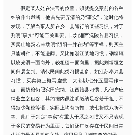
假定某人处在法官的位置，须就提交案前的各种
纠纷作出裁断，他首先要弄清的乃“事实”，这时他将
发现，了解当事人所在乡、县通行的某些习惯，对于
判明“事实”可能至关重要。比如湘西沅陵各县习惯，
买卖山地契若未载明“阴阳一并在内”等字样，则买主
只能耕种，不能进葬。又比如浙江某地习惯，砌墙辄
以较光滑一面向外，较粗糙一面向里，据此则墙垣之
间归属立判。清代民间此类习惯甚多。如江苏泰兴县
习惯，买卖契上概写虚数，大都以七分五厘写作一
亩，而钱粮仍照实田完纳。江西赣县习惯，凡佃户应
纳业主之租谷，其约据内虽注明缴纳足谷若干担，不
得短少颗粒等语，实际上均有折扣，或七折或八折不
等。此种于判定“事实”有重大干系之习惯又不只表现
于乡民的交易行为里面，它们还广泛存在于民间日常
生活中最不易觉察之处。这里只举几则简单的例子。