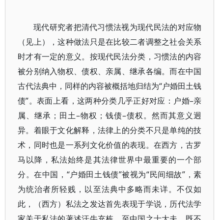
现代研究者把清代习惯法视为现代民法的对应物
（见上），这种做法只是在比较二者调整之社会关系
时才有一定的意义。按现代民法分类，习惯法的内容
被分别纳入物权、债权、亲属、继承各编。而在中国
古代法典中，同样的内容被概括地归结为“户婚田土钱
债”。表面上看，这两种分类几乎正好对应：户婚–亲
属、继承；田土–物权；钱债–债权。然而其意义迥
异。着眼于文化解释，法律上的分类不只是单纯的技
术，同时也是一系列文化价值的表现。在西方，古罗
马以降，私法始终是其法律世界中最重要的一个部
分。在中国，“户婚田土钱债”被视为“民间细故”，素
为统治者所轻贱，以至法典中多略而未详。不仅如
此，（西方）私法之发达首先表现于学说，历代法学
家关于私法的著述汗牛充栋，至中国之士大夫，既不