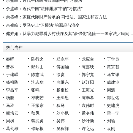
余盛峰：近代中国民法典编纂中的“习惯法”
余盛峰：近代中国“法律渊源”中的“习惯法”
余盛峰：家庭代际财产传承的 习惯法、国家法和西方法
余盛峰：罗马史上“习惯法”的源起与流变
储卉娟：从暴力犯罪看乡村秩序及其“豪强化”危险——国家法／民间法视角反思
热门专栏
秦晖
陈行之
郑永年
龙应台
丁学良
曹林
鄢烈山
傅国涌
陈嘉映
黄宗智
于建嵘
陈志武
徐贲
郭宇宽
马立诚
杨祖陶
沈志华
向继东
赵汀阳
戴建业
李昌平
张鸣
杨奎松
王海光
周濂
杨鹏
邓晓芒
王缉思
陈奉孝
郭世佑
马玲
王振东
狄马
袁伟时
史啸虎
熊培云
秋风
刘小枫
孟令伟
雷一宁
周枫
蒋兆勇
吴伟
沙叶新
刘瑜
葛剑雄
储昭根
吴稼祥
许之远
袁刚