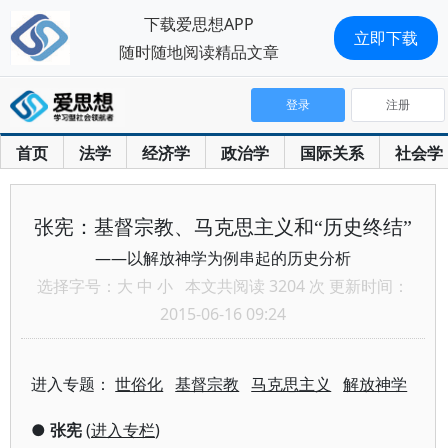
下载爱思想APP
立即下载
随时随地阅读精品文章
登录
注册
首页
法学
经济学
政治学
国际关系
社会学
张宪：基督宗教、马克思主义和“历史终结”
——以解放神学为例串起的历史分析
选择字号：
大
中
小
本文共阅读 3204 次 更新时间：
2015-06-16 09:24
进入专题：
世俗化
基督宗教
马克思主义
解放神学
●
张宪
(
进入专栏
)