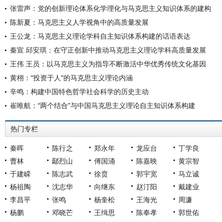
张雷声：党的创新理论体系化学理化与马克思主义知识体系的建构
陈新夏：马克思主义人学视角中的高质量发展
王公龙：马克思主义理论学科自主知识体系构建的话语表达
秦宣 邱安琪：在守正创新中推动马克思主义理论学科高质量发展
王伟 王员：以马克思主义为指导不断激活中华优秀传统文化基因
黄栩：“投资于人”的马克思主义理论内涵
辛鸣：构建中国特色哲学社会科学的历史主动
崔唯航：“两个结合”与中国马克思主义理论自主知识体系构建
热门专栏
秦晖
陈行之
郑永年
龙应台
丁学良
曹林
鄢烈山
傅国涌
陈嘉映
黄宗智
于建嵘
陈志武
徐贲
郭宇宽
马立诚
杨祖陶
沈志华
向继东
赵汀阳
戴建业
李昌平
张鸣
杨奎松
王海光
周濂
杨鹏
邓晓芒
王缉思
陈奉孝
郭世佑