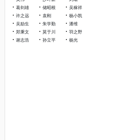
葛剑雄
储昭根
吴稼祥
许之远
袁刚
杨小凯
吴励生
朱学勤
潘维
郑秉文
莫于川
羽之野
谢志浩
孙立平
杨光