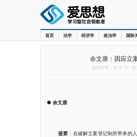
首页
法学
经济学
政治学
国际
余文唐：因应立案
选择字号：
大
中
小
本文
●
余文唐
提要
：在破解立案登记制所带来的