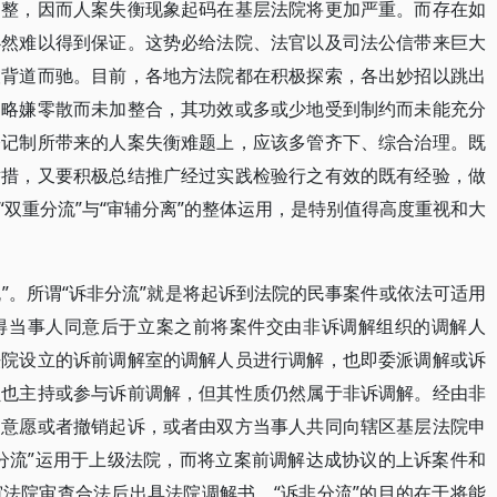
调整，因而人案失衡现象起码在基层法院将更加严重。而存在如
必然难以得到保证。这势必给法院、法官以及司法公信带来巨大
望背道而驰。目前，各地方法院都在积极探索，各出妙招以跳出
招略嫌零散而未加整合，其功效或多或少地受到制约而未能充分
登记制所带来的人案失衡难题上，应该多管齐下、综合治理。既
举措，又要积极总结推广经过实践检验行之有效的既有经验，做
双重分流”与“审辅分离”的整体运用，是特别值得高度重视和大
流”。所谓“诉非分流”就是将起诉到法院的民事案件或依法可适用
得当事人同意后于立案之前将案件交由非诉调解组织的调解人
法院设立的诉前调解室的调解人员进行调解，也即委派调解或诉
员也主持或参与诉前调解，但其性质仍然属于非诉调解。经由非
的意愿或者撤销起诉，或者由双方当事人共同向辖区基层法院申
分流”运用于上级法院，而将立案前调解达成协议的上诉案件和
法院审查合法后出具法院调解书。“诉非分流”的目的在于将能