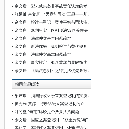
余文唐：驳未戴头盔非事故责任认定的考量因素
张延灿 余文唐：“民意与司法”三题——基于和谐司法的辨思
余文唐：检讨与重识：案件事实与司法审查——兼及反思行政案件驳回判决之规定
余文唐：既判事实：区别预决VS同等预决
余文唐：法律冲突基本问题疏辨
余文唐：新法优先：规则检讨与替代规则
余文唐：法律冲突基本问题疏辨
余文唐：事实推定：概念重塑与界限甄辨
余文唐：《民法总则》之特别法优先条款探辨
相同主题阅读
梁君瑜：我国行政诉讼立案登记制的实质意涵与应然面向
黄先雄 黄婷：行政诉讼立案登记制的立法缺陷及应对
叶竹盛:“奇葩”诉讼是个严肃法治问题
余文唐：因应立案登记制：“双重分流”与“审辅分离”
姜明安：实行好立案登记制，让新行诉法“第一亮点”更亮