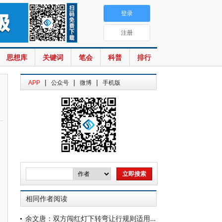
登录
注册
思想库
关键词
笔会
科普
排行
|
|
|
APP
公众号
微博
手机版
相同作者阅读
余文唐：双方闯红灯下转弯让行规则适用性探辨