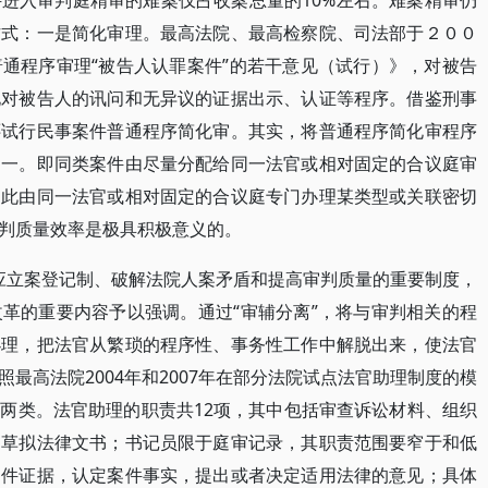
案件进入审判庭精审的难案仅占收案总量的10%左右。难案精审仍
方式：一是简化审理。最高法院、最高检察院、司法部于２００
通程序审理“被告人认罪案件”的若干意见（试行）》，对被告
化对被告人的讯问和无异议的证据出示、认证等程序。借鉴刑事
还试行民事案件普通程序简化审。其实，将普通程序简化审程序
归一。即同类案件由尽量分配给同一法官或相对固定的合议庭审
如此由同一法官或相对固定的合议庭专门办理某类型或关联密切
判质量效率是极具积极意义的。
因应立案登记制、破解法院人案矛盾和提高审判质量的重要制度，
革的重要内容予以强调。通过“审辅分离”，将与审判相关的程
办理，把法官从繁琐的程序性、事务性工作中解脱出来，使法官
最高法院2004年和2007年在部分法院试点法官助理制度的模
两类。法官助理的职责共12项，其中包括审查诉讼材料、组织
和草拟法律文书；书记员限于庭审记录，其职责范围要窄于和低
案件证据，认定案件事实，提出或者决定适用法律的意见；具体