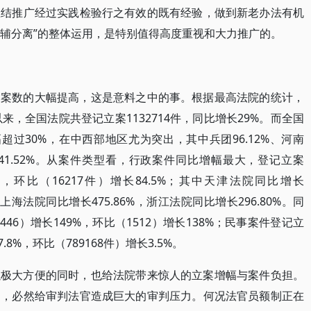
总结推广经过实践检验行之有效的既有经验，做到新老办法有机
审辅分离”的整体运用，是特别值得高度重视和大力推广的。
受案数的大幅提高，这是意料之中的事。根据最高法院的统计，
来，全国法院共登记立案1132714件，同比增长29%。而全国
过30%，在中西部地区尤为突出，其中兵团96.12%、河南
、新疆41.52%。从案件类型看，行政案件同比增幅最大，登记立案
1%，环比（16217件）增长84.5%；其中天津法院同比增长
%，上海法院同比增长475.86%，浙江法院同比增长296.80%。同
46）增长149%，环比（1512）增长138%；民事案件登记立
7.8%，环比（789168件）增长3.5%。
以极大方便的同时，也给法院带来惊人的立案增幅与案件负担。
判，必然给审判法官造成巨大的审判压力。何况法官员额制正在