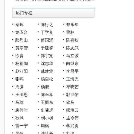
热门专栏
秦晖
陈行之
郑永年
龙应台
丁学良
曹林
鄢烈山
傅国涌
陈嘉映
黄宗智
于建嵘
陈志武
徐贲
郭宇宽
马立诚
杨祖陶
沈志华
向继东
赵汀阳
戴建业
李昌平
张鸣
杨奎松
王海光
周濂
杨鹏
邓晓芒
王缉思
陈奉孝
郭世佑
马玲
王振东
狄马
袁伟时
史啸虎
熊培云
秋风
刘小枫
孟令伟
雷一宁
周枫
蒋兆勇
吴伟
沙叶新
刘瑜