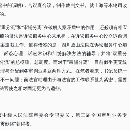
讼中的调解)，合议庭合议，制作裁判文书。就上海等本轮司改
的。
重分流”和“审辅分离”在破解人案矛盾中的作用，还必须有相应
一般的做法是诉讼服务中心来承担，在诉讼服务中心设立诉前调
简案速裁工作。值得借鉴的是，四川眉山法院在诉讼服务中心加
、诉讼心理、诉讼常识和纠纷解决方法的辅导；并将“双重分
分流”的总枢纽、总调度。而对于“审辅分离”，目前似乎更无统
管理与分配到各审判业务庭两种方式。在笔者看来，书记员统一
闲不一问题；而法官助理由于与法官的工作联系甚为紧密，需要
法官使之相对固定更为合适些。
田市中级人民法院审委会专职委员，第三届全国审判业务专
突出贡献奖”获得者。