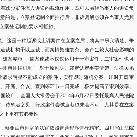
起着减少案件流入诉讼的截流作用，既可以减轻当事人的诉讼负
注意的是，立案登记制全面推行后，非诉调解必须在当事人尤其
立案登记制的要求相抵触。
分流。这是一种起诉或上诉案件在立案之后，将其中事实清楚、争
由速裁机构予以速裁，而案情疑难复杂、会产生较大社会影响的
、难案精审”。简案速裁不仅仅运用于一审案件，二审案件也可
件即审即结机制”，对于原判决、裁定认定事实清楚、法律关系
诉请求明显不能成立的案件，实行即时随机分案、即时开庭审
案、开庭、合议、宣判等环节一日完成，极大提高了审判效率。
较广，全国人大常委会于2014年6月27日委托最高人民法院
作。依笔者之见，行政案件尝试速裁也未尝不可，尤其是在立案
之下更有其必要性。
案，就要由审判庭的法官依照普通程序进行精审。四川眉山法院