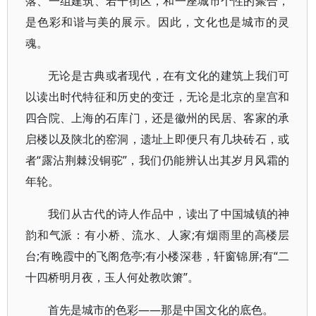
落、一组建筑、若干街区，和一座城市个性的聚合，
是色彩和谐与美的展示。因此，文化也是城市的灵
魂。
无论是古典或者现代，在有文化的建筑上我们可
以读出时代特征和历史的变迁，无论是北京的皇宫和
四合院、上海的石库门，还是徽州的民居、客家的承
启楼以及陕北的窑洞，遗址上即便只有几块砖石，或
者“露沾荆棘没铜驼”，我们仍能辨认出其岁月风霜的
年轮。
我们从古代的诗人作品中，读出了中国城镇的神
韵和气派：有小桥、流水、人家;有烟雨里的高楼层
台;有晚霞中的飞阁危亭;有小楼深巷，轩窗锦屏;有“二
十四桥明月夜，玉人何处教吹箫”。
首先是城市的色彩——那是中国文化的底色。