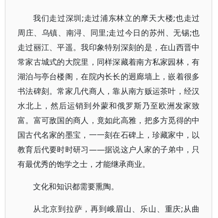
我们走过深圳;走过浦东林立的摩天大楼;也走过
周庄、乌镇、南浔、同里;走过今日的苏州、无锡;也
走过丽江、平遥。我印象特别深刻的是，在山西晋中
常家古城式的大院里，同样深藏着南方私家园林，有
湖泊与亭台楼阁，在院内长长的迥廊墙上，嵌着很多
书法碑刻。常家几代商人，靠从南方贩运茶叶，经汉
水北上，然后运销到外蒙和俄罗斯乃至欧洲发家致
富。富可敌国的商人，竟如此高雅，把多方觅得的中
国古代名家的墨宝，一一刻在石碑上，珍藏家中，以
教育后代要时时研习——据说这户人家的子弟中，只
有最优秀的饱学之士，才能继承商业。
文化和知识都需要熏陶。
从北京到拉萨，再到峨眉山、乐山、重庆;从曲