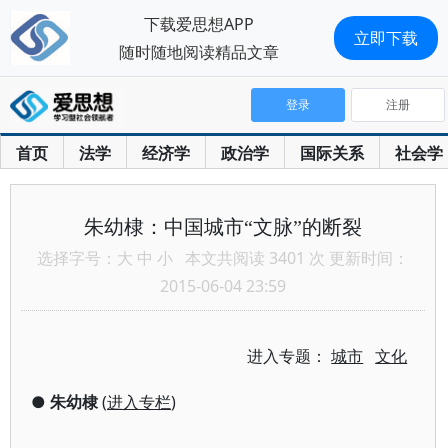
下载爱思想APP
立即下载
随时随地阅读精品文章
登录
注册
首页
法学
经济学
政治学
国际关系
社会学
朱幼棣：中国城市“文脉”的断裂
选择字号：
大
中
小
本文共阅读 3401 次 更新时间：
2015-06-04 23:59
进入专题：
城市
文化
●
朱幼棣
(
进入专栏
)