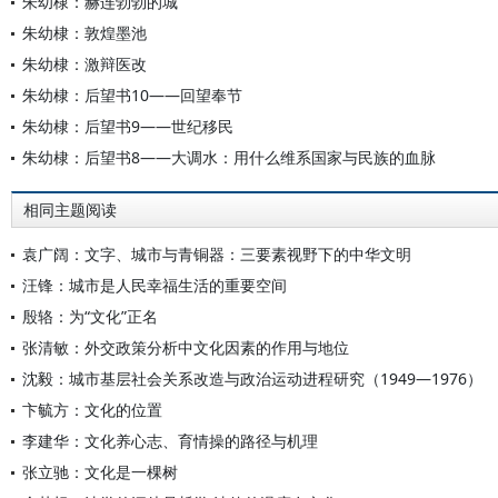
朱幼棣：赫连勃勃的城
朱幼棣：敦煌墨池
朱幼棣：激辩医改
朱幼棣：后望书10——回望奉节
朱幼棣：后望书9——世纪移民
朱幼棣：后望书8——大调水：用什么维系国家与民族的血脉
相同主题阅读
袁广阔：文字、城市与青铜器：三要素视野下的中华文明
汪锋：城市是人民幸福生活的重要空间
殷辂：为“文化”正名
张清敏：外交政策分析中文化因素的作用与地位
沈毅：城市基层社会关系改造与政治运动进程研究（1949—1976）
卞毓方：文化的位置
李建华：文化养心志、育情操的路径与机理
张立驰：文化是一棵树