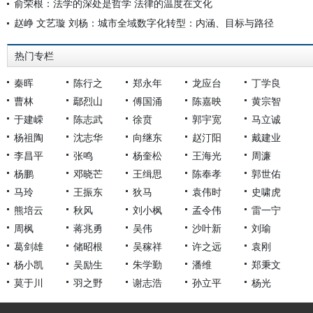
俞荣根：法学的深处是哲学 法律的温度在文化
赵峥 文艺璇 刘杨：城市全域数字化转型：内涵、目标与路径
热门专栏
秦晖
陈行之
郑永年
龙应台
丁学良
曹林
鄢烈山
傅国涌
陈嘉映
黄宗智
于建嵘
陈志武
徐贲
郭宇宽
马立诚
杨祖陶
沈志华
向继东
赵汀阳
戴建业
李昌平
张鸣
杨奎松
王海光
周濂
杨鹏
邓晓芒
王缉思
陈奉孝
郭世佑
马玲
王振东
狄马
袁伟时
史啸虎
熊培云
秋风
刘小枫
孟令伟
雷一宁
周枫
蒋兆勇
吴伟
沙叶新
刘瑜
葛剑雄
储昭根
吴稼祥
许之远
袁刚
杨小凯
吴励生
朱学勤
潘维
郑秉文
莫于川
羽之野
谢志浩
孙立平
杨光