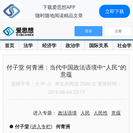
下载爱思想APP
立即下载
随时随地阅读精品文章
登录
注册
首页
法学
经济学
政治学
国际关系
社会学
付子堂 何青洲：当代中国政法语境中“人民”的
意蕴
选择字号：
大
中
小
本文共阅读 2506 次 更新时间：
2015-06-04 23:17
进入专题：
政法语境
人民
人民性
意蕴
●
付子堂
(
进入专栏
)
何青洲