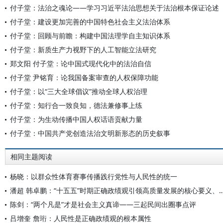
付子堂：法治之魂论——学习习近平法治思想关于法治根本保证论述
付子堂：建设更加完善的中国特色社会主义法治体系
付子堂：回顾与前瞻：构建中国法理学自主知识体系
付子堂：新质生产力视野下的人工智能立法研究
郑文阳 付子堂：论中国式现代化中的法治自信
付子堂 尹铭育：论我国备案审查的人权保障功能
付子堂：以“三大全球倡议”推动全球人权治理
付子堂：知行合一致良知，德法兼修事上练
付子堂：为生动传播中国人权话语贡献力量
付子堂：中国共产党创造法治文明新形态的历史叙事
相同主题阅读
杨晓：以群众性体育赛事传播践行党性与人民性的统一
潘超 韩卓鹏：“十五五”时期正确政绩观引领高质量发展的核心
陈剑：“两个凡是”才是社会主义真谛——三起民间出圈事点评
吕增奎 詹珩：人民性是正确政绩观的根本属性