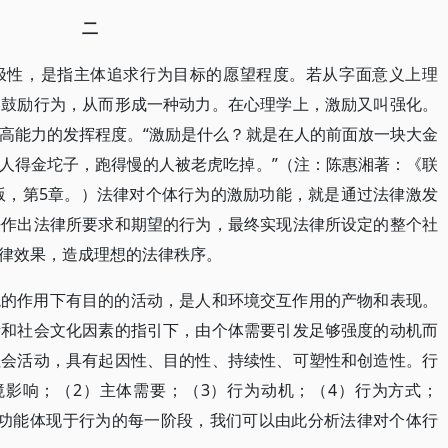
二
极性，是指主体追求行为目标的愿望程度。若从字面意义上理
、鼓励行为，从而形成一种动力。在心理学上，激励又叫强化。
高能力的发挥程度。“激励是什么？就是在人的前面放一块大金
人得金坨子，跑得慢的人被老虎吃掉。”（注：陈惠湘著：《联
年版，第5章。）法律对个体行为的激励功能，就是通过法律激发
去作出法律所要求和期望的行为，最终实现法律所设定的整个社
律效果，造成理想的法律秩序。
境的作用下有目的的活动，是人和环境交互作用的产物和表现。
素和社会文化因素的指引下，由个体需要引发足够强度的动机而
社会活动，具有起因性、目的性、持续性、可塑性和创造性。行
境影响；（2）主体需要；（3）行为动机；（4）行为方式；
律功能体现于行为的每一阶段，我们可以由此分析法律对个体行