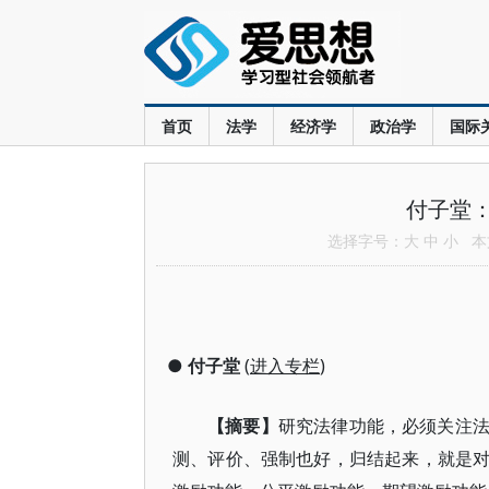
首页
法学
经济学
政治学
国际
付子堂
选择字号：
大
中
小
本文
●
付子堂
(
进入专栏
)
【摘要】
研究法律功能，必须关注
测、评价、强制也好，归结起来，就是