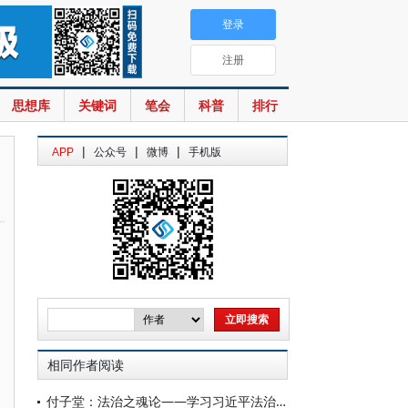
登录
注册
思想库
关键词
笔会
科普
排行
|
|
|
APP
公众号
微博
手机版
相同作者阅读
付子堂：法治之魂论——学习习近平法治思想关于法治根本保证论述