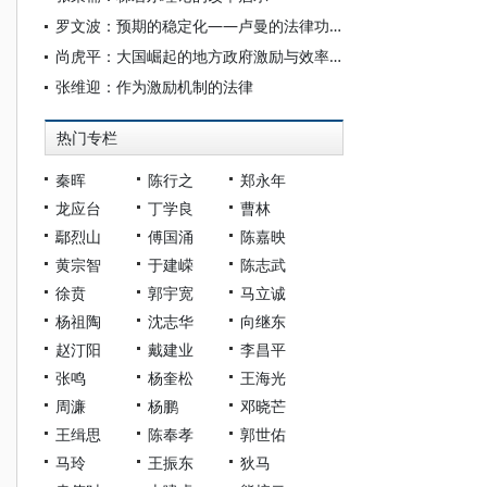
罗文波：预期的稳定化——卢曼的法律功能思想探析
尚虎平：大国崛起的地方政府激励与效率之路——改革开放30来我国地方政府绩效评估厘清、反思与展望
张维迎：作为激励机制的法律
热门专栏
秦晖
陈行之
郑永年
龙应台
丁学良
曹林
鄢烈山
傅国涌
陈嘉映
黄宗智
于建嵘
陈志武
徐贲
郭宇宽
马立诚
杨祖陶
沈志华
向继东
赵汀阳
戴建业
李昌平
张鸣
杨奎松
王海光
周濂
杨鹏
邓晓芒
王缉思
陈奉孝
郭世佑
马玲
王振东
狄马