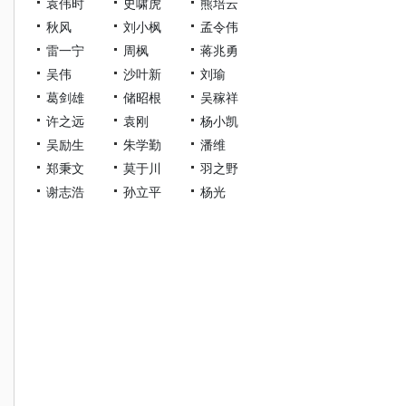
袁伟时
史啸虎
熊培云
秋风
刘小枫
孟令伟
雷一宁
周枫
蒋兆勇
吴伟
沙叶新
刘瑜
葛剑雄
储昭根
吴稼祥
许之远
袁刚
杨小凯
吴励生
朱学勤
潘维
郑秉文
莫于川
羽之野
谢志浩
孙立平
杨光