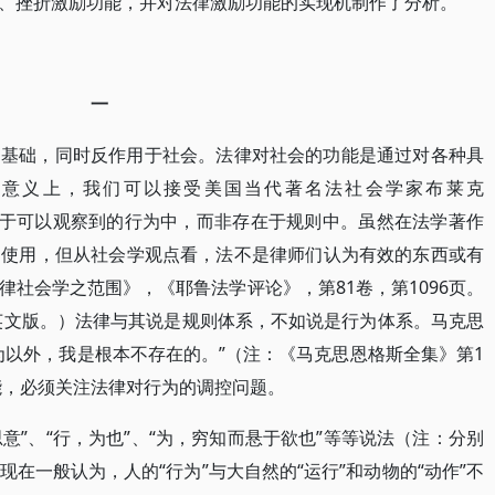
、挫折激励功能，并对法律激励功能的实现机制作了分析。
一
为基础，同时反作用于社会。法律对社会的功能是通过对各种具
个意义上，我们可以接受美国当代著名法社会学家布莱克
：“法存在于可以观察到的行为中，而非存在于规则中。虽然在法学著作
泛使用，但从社会学观点看，法不是律师们认为有效的东西或有
法律社会学之范围》，《耶鲁法学评论》，第81卷，第1096页。
年英文版。）法律与其说是规则体系，不如说是行为体系。马克思
为以外，我是根本不存在的。”（注：《马克思恩格斯全集》第1
能，必须关注法律对行为的调控问题。
思意”、“行，为也”、“为，穷知而悬于欲也”等等说法（注：分别
在一般认为，人的“行为”与大自然的“运行”和动物的“动作”不