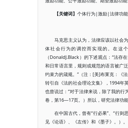
激励功能、公平激励功能、期望激励功能
【关键词】
个体行为|激励|法律功能
马克思主义认为，法律应该以社会
体社会行为的调控而实现的。在这
（DonaldJ.Black）的下述观点
和日常语言里，规则或规范的语言被广
约束力的箴规。”（注：[美]布莱克：《
转引自《法的社会理论文集》，1994
也曾说过：“对于法律来说，除了我的行
卷，第16—17页。）所以，研究法律功
在中国古代，曾有“行必果”、“行则
见《论语》、《左传》和《墨子》。）。现