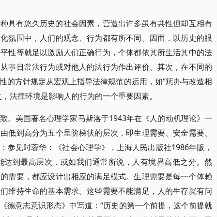
一种具有悠久历史的社会因素，营造出许多虽有共性但却互相有
文化氛围中，人们的观念、行为都有所不同。因而，以历史的眼
公平性等就足以激励人们正确行为，个体都依其所生活其中的法
己从事日常法行为或对他人的法行为作出评价。其次，在不同的
性的方针规定从宏观上指导法律规范的运用，如“惩办与改造相
之，法律环境是影响人的行为的一个重要因素。
致。美国著名心理学家马斯洛于1943年在《人的动机理论》一
求由低到高分为五个呈阶梯状的层次，即生理需要、安全需要、
：参见时蓉华：《社会心理学》，上海人民出版社1986年版，
都能达到最高层次，或如我们通常所说，人有境界高低之分。然
次的需要，都应设计出相应的满足模式。生理需要是每一个体赖
人们维持生命的基本需求。这些需要不能满足，人的生存就有问
《德意志意识形态》中写道：“历史的第一个前提，这个前提就