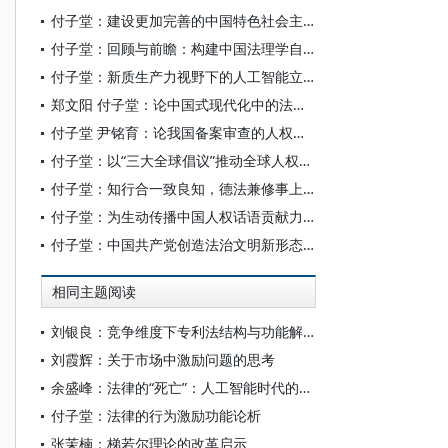
付子堂：建设更加完善的中国特色社会主义法治体系
付子堂：回顾与前瞻：构建中国法理学自主知识体系
付子堂：新质生产力视野下的人工智能立法研究
郑文阳 付子堂：论中国式现代化中的法治自信
付子堂 尹铭育：论我国备案审查的人权保障功能
付子堂：以“三大全球倡议”推动全球人权治理
付子堂：知行合一致良知，德法兼修事上练
付子堂：为生动传播中国人权话语贡献力量
付子堂：中国共产党创造法治文明新形态的历史叙事
相同主题阅读
刘银良：竞争维度下专利法结构与功能解析
刘霞辉：关于市场中激励问题的思考
余盛峰：法律的“死亡”：人工智能时代的法律功能危机
付子堂：法律的行为激励功能论析
张茉楠：梯若尔理论的改革启示