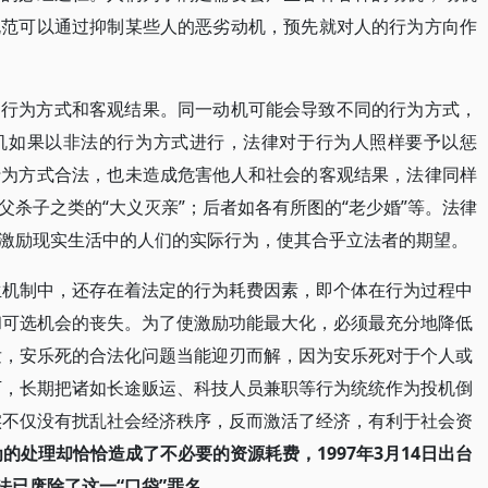
规范可以通过抑制某些人的恶劣动机，预先就对人的行为方向作
的行为方式和客观结果。同一动机可能会导致不同的行为方式，
机如果以非法的行为方式进行，法律对于行为人照样要予以惩
行为方式合法，也未造成危害他人和社会的客观结果，法律同样
杀子之类的“大义灭亲”；后者如各有所图的“老少婚”等。法律
激励现实生活中的人们的实际行为，使其合乎立法者的期望。
生机制中，还存在着法定的行为耗费因素，即个体在行为过程中
和可选机会的丧失。为了使激励功能最大化，必须最充分地降低
发，安乐死的合法化问题当能迎刃而解，因为安乐死对于个人或
下，长期把诸如长途贩运、科技人员兼职等行为统统作为投机倒
实不仅没有扰乱社会经济秩序，反而激活了经济，有利于社会资
的处理却恰恰造成了不必要的资源耗费，1997年3月14日出台
法已废除了这一“口袋”罪名。