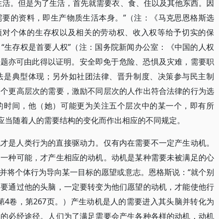
够生活。但是为了生活，首先就需要衣、食、住以及其他东西。因
需要的资料，即生产物质生活本身。”（注：《马克思恩格斯选
必须对个体的生存权以及相关的劳动权、收入权等给予切实的保
“生存权是首要人权”（注：国务院新闻办公室：《中国的人权
的命题亦可由此得以证明。安全即免于危险、恐惧及灾难，需要职
法是典型体现；另外如社团法律、晋升制度、决策参与民主制
三个更高层次的需要，激励不同层次的人作出符合法律的行为选
的时间，他（她）可能更为关注五个层次中的某一个，即有所
，应当随着人的需要结构的变化而作出相应的不同规定。
机才是人类行为的直接驱动力。仅有内在需要不一定产生动机。
为一种可能，才产生相应的动机。动机是某种需要未被满足的心
并将个体行为导向某一目标的愿望或意志。恩格斯说：“就个别
定要通过他的头脑，一定要转变为他们愿望的动机，才能使他行
第4卷，第267页。）产生动机是人的需要进入其头脑并转化为
为的必经途径。人们为了满足需要会产生各种各样的动机，动机