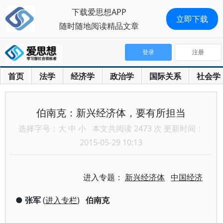
下载爱思想APP
立即下载
随时随地阅读精品文章
登录
注册
首页
法学
经济学
政治学
国际关系
社会学
伯南克：新兴经济体，要有所担当
选择字号：
大
中
小
本文共阅读 2473 次 更新时间：
2015-05-29 10:13
进入专题：
新兴经济体
中国经济
●
张军
(
进入专栏
)
伯南克