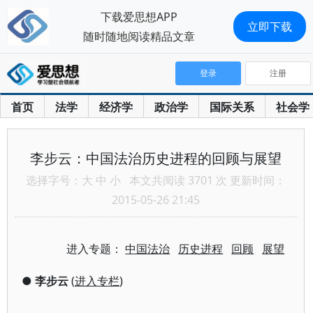
下载爱思想APP
立即下载
随时随地阅读精品文章
登录
注册
首页
法学
经济学
政治学
国际关系
社会学
李步云：中国法治历史进程的回顾与展望
选择字号：
大
中
小
本文共阅读 3701 次 更新时间：
2015-05-26 21:45
进入专题：
中国法治
历史进程
回顾
展望
●
李步云
(
进入专栏
)