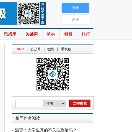
登录
注册
思想库
关键词
笔会
科普
排行
|
|
|
APP
公众号
微博
手机版
相同作者阅读
温琼：大学生真的不关注政治吗？