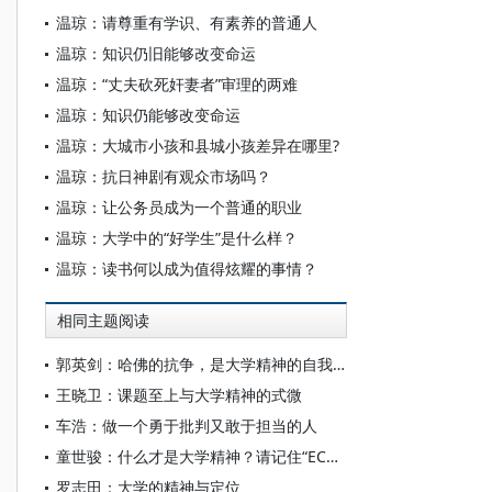
温琼：请尊重有学识、有素养的普通人
温琼：知识仍旧能够改变命运
温琼：“丈夫砍死奸妻者”审理的两难
温琼：知识仍能够改变命运
温琼：大城市小孩和县城小孩差异在哪里?
温琼：抗日神剧有观众市场吗？
温琼：让公务员成为一个普通的职业
温琼：大学中的“好学生”是什么样？
温琼：读书何以成为值得炫耀的事情？
相同主题阅读
郭英剑：哈佛的抗争，是大学精神的自我捍卫
王晓卫：课题至上与大学精神的式微
车浩：做一个勇于批判又敢于担当的人
童世骏：什么才是大学精神？请记住“ECNU”
罗志田：大学的精神与定位