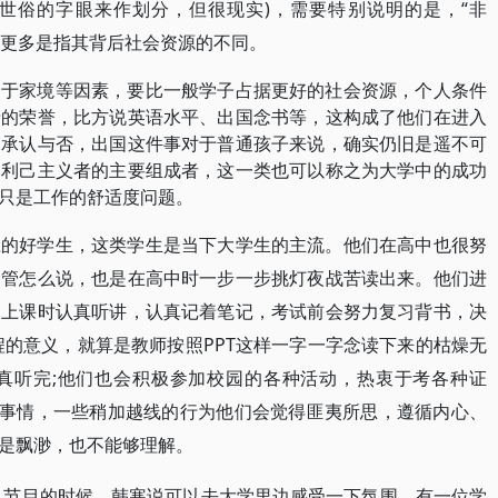
这些世俗的字眼来作划分，但很现实)，需要特别说明的是，“非
，更多是指其背后社会资源的不同。
由于家境等因素，要比一般学子占据更好的社会资源，个人条件
清的荣誉，比方说英语水平、出国念书等，这构成了他们在进入
管承认与否，出国这件事对于普通孩子来说，确实仍旧是遥不可
的利己主义者的主要组成者，这一类也可以称之为大学中的成功
只是工作的舒适度问题。
上的好学生，这类学生是当下大学生的主流。他们在高中也很努
不管怎么说，也是在高中时一步一步挑灯夜战苦读出来。他们进
，上课时认真听讲，认真记着笔记，考试前会努力复习背书，决
程的意义，就算是教师按照PPT这样一字一字念读下来的枯燥无
真听完;他们也会积极参加校园的各种活动，热衷于考各种证
的事情，一些稍加越线的行为他们会觉得匪夷所思，遵循内心、
是飘渺，也不能够理解。
话》节目的时候，韩寒说可以去大学里边感受一下氛围，有一位学