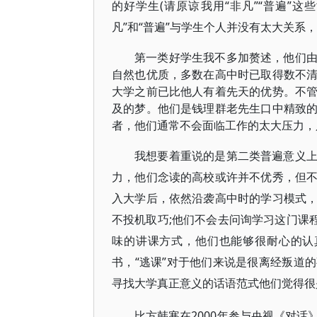
的好学生(请原谅我用“非凡”“普遍”
凡”和“普遍”与学生个人并没有太大关系
第一类好学生我不多加赘述，他们
自然也优质，多数在高中时已取得数不
大学之前已比他人有着先天的优势。不
及的梦。他们是钱理群老先生口中精致
者，他们通常不会面临工作的太大压力，
我想要着重说的是第二类普遍意义
力，他们念读的高校或许并不优秀，但
入大学后，依然沿袭高中时的学习模式
不投机取巧;他们不会去问询学习这门课
味的讲课方式，他们也能够很耐心的认
书，“逃课”对于他们来说是很离经叛道
寻找大学真正意义的话语范式他们觉得很
比方韩寒在2000年参与央视《对