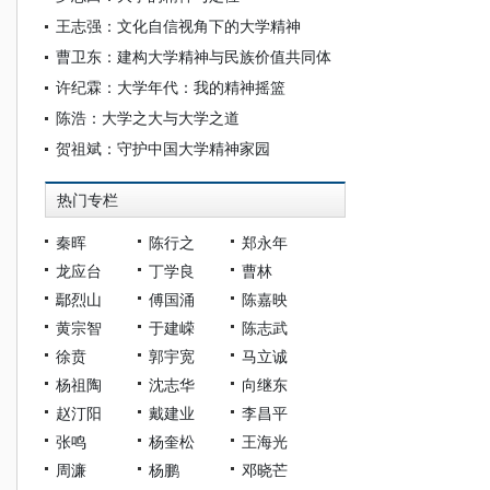
王志强：文化自信视角下的大学精神
曹卫东：建构大学精神与民族价值共同体
许纪霖：大学年代：我的精神摇篮
陈浩：大学之大与大学之道
贺祖斌：守护中国大学精神家园
热门专栏
秦晖
陈行之
郑永年
龙应台
丁学良
曹林
鄢烈山
傅国涌
陈嘉映
黄宗智
于建嵘
陈志武
徐贲
郭宇宽
马立诚
杨祖陶
沈志华
向继东
赵汀阳
戴建业
李昌平
张鸣
杨奎松
王海光
周濂
杨鹏
邓晓芒