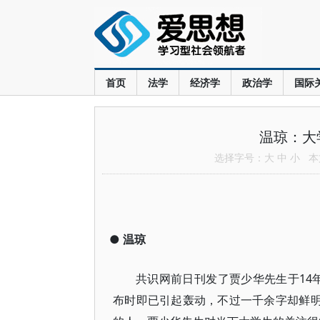
首页
法学
经济学
政治学
国际
温琼：大
选择字号：
大
中
小
本文
●
温琼
共识网前日刊发了贾少华先生于14
布时即已引起轰动，不过一千余字却鲜明