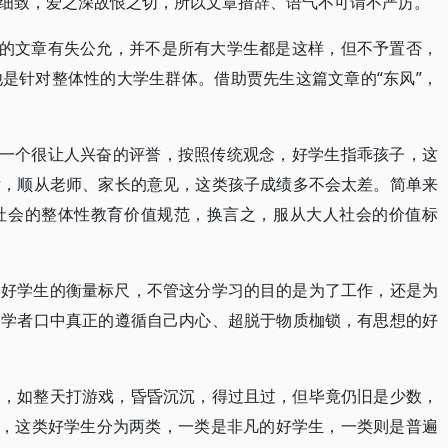
细致，爱之深故恨之切，所以文章措辞、语气不可谓不严厉。
生的文章有失公允，并不是所有大学生都是这样，但不予置否，
是针对整体性的大学生群体。借助贾先生这篇文章的“东风”，
是一个很让人兴奋的评誉，按照传统观念，好学生指乖孩子，这
女，顺从老师、家长的意见，这类孩子成绩多不会太差。简单来
社会的整体性教育价值规范，换言之，服从大人社会的价值标
为好学生的衡量标尺，不管这分学习的目的是为了工作，还是为
授学者口中真正的遵循自己内心、超脱于物质枷锁，有思想的好
落，如整天打游戏，昏昏沉沉，得过且过，但毕竟仍旧是少数，
来，这类好学生分为两类，一类是非凡的好学生，一类则是普遍