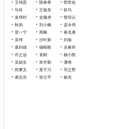
王缉思
陈奉孝
郭世佑
马玲
王振东
狄马
袁伟时
史啸虎
熊培云
秋风
刘小枫
孟令伟
雷一宁
周枫
蒋兆勇
吴伟
沙叶新
刘瑜
葛剑雄
储昭根
吴稼祥
许之远
袁刚
杨小凯
吴励生
朱学勤
潘维
郑秉文
莫于川
羽之野
谢志浩
孙立平
杨光