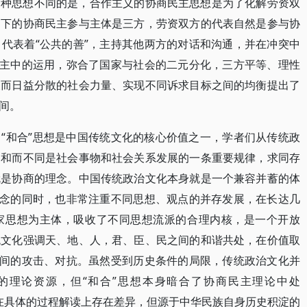
两种思想不同的是，合作主义的协商民主思想是为了化解劳资双
架下的协商民主参与主体是三方，劳资双方的代表自然是参与协
代表着“公共的善”，主持其他两方的对话和沟通，并在冲突中
民主中的运用，弥合了国家与社会的二元分化，三方平等、理性
展而日益分散的社会力量、实现不同诉求目标之间的均衡提出了
间。
“和合”思想是中国传统文化的核心价值之一，学者们从传统政
为和而不同是社会事物和社会关系发展的一条重要规律，求同存
就是协商的理念。中国传统政治文化本身就是一个兼容并蓄的体
理念的同时，也非常注重不同思想、观点的并存发展，在长达几
家思想为主体，吸收了不同思想流派的合理内核，是一个开放
统文化强调天、地、人，君、臣、民之间的和谐共处，在价值取
之间的攻击、对抗。虽然受到历史条件的局限，传统政治文化并
的理论资源，但“和合”思想本身暗合了协商民主理论中处
者在具体的过程解读上存在差异，但源于中华民族自身历史积淀的