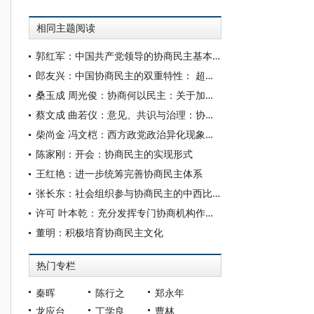
相同主题阅读
郭红军：中国共产党领导的协商民主基本特征的哲学审视
郎友兴：中国协商民主的双重特性： 超越民主、超越协商
桑玉成 周光俊：协商何以民主：关于加强人民政协制度化规范化程序化功能建设的思考
蔡文成 曲若仪：意见、共识与治理：协商民主的核心运行机理
柴尚金 冯文桤：西方政党政治异化现象的多维探析
陈家刚：开会：协商民主的实现形式
王红艳：进一步统筹完善协商民主体系
张长东：社会组织参与协商民主的中西比较
许可 叶本乾：充分发挥专门协商机构作用 把强国建设、民族复兴伟业不断推向前进
董明：积极培育协商民主文化
热门专栏
秦晖
陈行之
郑永年
龙应台
丁学良
曹林