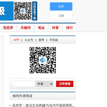
登录
注册
思想库
关键词
笔会
科普
排行
|
|
|
APP
公众号
微博
手机版
相同作者阅读
吴杰华：政治文化构建与当代中国协商民主的发展