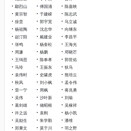
鄢烈山
傅国涌
陈嘉映
黄宗智
于建嵘
陈志武
徐贲
郭宇宽
马立诚
杨祖陶
沈志华
向继东
赵汀阳
戴建业
李昌平
张鸣
杨奎松
王海光
周濂
杨鹏
邓晓芒
王缉思
陈奉孝
郭世佑
马玲
王振东
狄马
袁伟时
史啸虎
熊培云
秋风
刘小枫
孟令伟
雷一宁
周枫
蒋兆勇
吴伟
沙叶新
刘瑜
葛剑雄
储昭根
吴稼祥
许之远
袁刚
杨小凯
吴励生
朱学勤
潘维
郑秉文
莫于川
羽之野