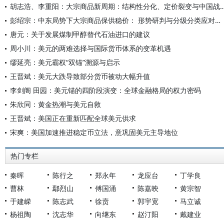
胡志浩、李重阳：大宗商品新周期：结构性分化、定价
彭绍宗：中东局势下大宗商品保供稳价： 形势研判与分级分类应对建议
唐元：关于发展煤制甲醇替代石油进口的建议
周小川：美元的两难选择与国际货币体系的变革机遇
缪延亮：美元霸权“双锚”溯源与启示
王晋斌：美元大跌导致部分货币被动大幅升值
李剑阁 田园：美元锚的四阶段演变：全球金融格局的权力密码
朱欣同：黄金热潮与美元自救
王晋斌：美国正在重新匹配全球美元供求
宋爽：美国加速推进稳定币立法，意巩固美元主导地位
热门专栏
秦晖
陈行之
郑永年
龙应台
丁学良
曹林
鄢烈山
傅国涌
陈嘉映
黄宗智
于建嵘
陈志武
徐贲
郭宇宽
马立诚
杨祖陶
沈志华
向继东
赵汀阳
戴建业