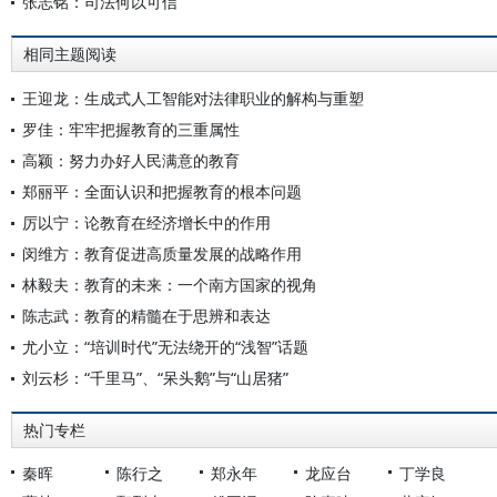
张志铭：司法何以可信
相同主题阅读
王迎龙：生成式人工智能对法律职业的解构与重塑
罗佳：牢牢把握教育的三重属性
高颖：努力办好人民满意的教育
郑丽平：全面认识和把握教育的根本问题
厉以宁：论教育在经济增长中的作用
闵维方：教育促进高质量发展的战略作用
林毅夫：教育的未来：一个南方国家的视角
陈志武：教育的精髓在于思辨和表达
尤小立：“培训时代”无法绕开的“浅智”话题
刘云杉：“千里马”、“呆头鹅”与“山居猪”
热门专栏
秦晖
陈行之
郑永年
龙应台
丁学良