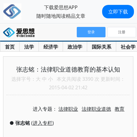
下载爱思想APP
立即下载
随时随地阅读精品文章
登录
注册
首页
法学
经济学
政治学
国际关系
社会学
张志铭：法律职业道德教育的基本认知
选择字号：
大
中
小
本文共阅读 3390 次 更新时间：
2015-04-02 21:42
进入专题：
法律职业
法律职业道德
教育
●
张志铭
(
进入专栏
)