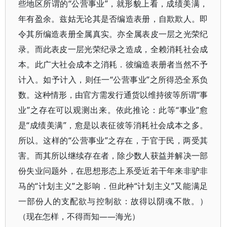
些地区所谓的“公营事业”，就形貌上看，成绩美满，
年有盈余。兹姑无论其是否编造表册，自欺欺人。即
令其所编造表册全属真实。亦全属表皮一层之光荣纪
录。而此表皮一层光荣纪录之造成，全赖消耗社会成
本。此广大社会成本之消耗．彼编造表册者当然不予
计入。如予计入，则任一“公营事业”之所得恐全系负
数。这种情形，由官方需发行通货以维持彼等所谓“事
业”之存在可以观测出来。依此推论：此等“事业”愈
是“成绩美满”，愈是以表征彼等消耗社会成本之多。
所以。这样的“公营事业”之存在，于官于民，两受其
害。而其所以继续存在者，除少数人获益并解决一部
份失业问题外，在思想形态上系受近若干年来非驴非
马的“计划主义”之影响．但此种“计划主义”又能满足
一部份人的支配欲与控制欲：故得以阴魂不散。）
（现在怎样，不得而知——海光）