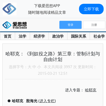
下载爱思想APP
立即下载
随时随地阅读精品文章
登录
注册
首页
法学
经济学
政治学
国际关系
社会学
哈耶克：《到奴役之路》第三章：管制计划与
自由计划
选择字号：
大
中
小
本文共阅读 3997 次 更新时间：
2015-03-21 12:51
进入专题：
哈耶克
●
哈耶克
殷海光
(
进入专栏
)