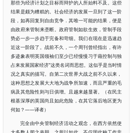
那些为经济计划之目标而辩护的人所始料不及。这些
结果是颇为糟糕的。社会经济的发展一旦到了这一阶
段，如再回复到自由竞争．其唯一可能的结果，便是
由政府来管制来垄断。政府管制如欲生效，管制手段
势必一步一步趋于完备和苛细。我们在现在是迅速趋
近这一阶段了。战前不久，一个周刊曾经指出，有许
多迹象表明英国领袖们至少已经慢慢习于藉控制与独
占来发展国家经济”这类名词而思想。这似乎是当时情
况之真实的描写。自第二次世界大战之前不久以来，
这种思想之发展大大地为战争所加速，而且严重的毛
病及其危险性则与日俱增。且越来越显著。（在民主
根基深厚的英国尚且如此危险，在其它落后地区更为
何如？——译者）
完全由中央管制经济活动之观念，在西方依然使
大多数人闻之丧胆。之所以如此，不仅因此种工作非