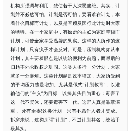
机构所强调与利用，致使若干人深恶痛绝。其实，计
划并不必然可怕。计划是否可怕，要看谁在计划，本
着什么目标而计划，以及是否顾及因行此计划时大家
的牺牲。在一个家庭中，有操虑的主妇为家庭幸辐而
计划，可使全家享受温馨的果实。这样的人所作的这
样计划，只有疯子才会反对。可是，压制机构如从事
计划，其主要着眼点是以统治便利为前题，而最后的
归趋不外求政权之巩固。这类人多行一分计划，大家
就多一分麻烦。这类计划越是效率增加．大家所受到
的平均压力越是增加。尤其是俄式“计划教育”，以灌
输他们的“主义”为目标，以捧其头目为重心：毒害了
这一代不罢休，还要毒害下一代。这群人真是罪孽深
重， 死有余辜!这类计划，只有不愿作人者才赞成。
拆穿来说，这类所谓“计划”，不过计划其名，统治手
段其实。