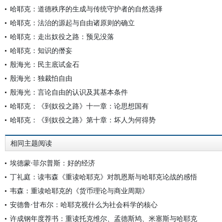
哈耶克：道德秩序的生成与传统守护者的自然选择
哈耶克：法治的源起与自由诸原则的确立
哈耶克：走出奴役之路：预见没落
哈耶克：知识的僭妄
殷海光：民主底试金石
殷海光：独裁怕自由
殷海光：言论自由的认识及其基本条件
哈耶克：《到奴役之路》十一章：论思想国有
哈耶克：《到奴役之路》第十章：坏人为何得势
相同主题阅读
埃德蒙·菲尔普斯：好的经济
丁礼庭：读韦森《重读哈耶克》对凯恩斯与哈耶克论战的感悟
韦森：重读哈耶克的《货币理论与商业周期》
安德鲁·甘布尔：哈耶克视什么为社会科学的核心
许成钢年度荐书：重读托克维尔、孟德斯鸠、米塞斯与哈耶克