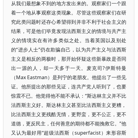
从我们最想象不到的地方发出来的。观察家们一个跟
着一个地从事观察这类现象。尽管这些观察家们在研
究此类问题时还存心希望得到并非不利于社会主义的
结果，可是他们毕竟发现法西斯主义的情境与共产主
义的情境实在有许多类似之处。当着英国以及别处
的“进步人士”仍在欺骗自己，以为共产主义与法西斯
主义是相反的两极时，那开始怀疑这些新暴政是否同
出一源的人，却一天多于一天。麦克司?伊斯特曼
（Max Eastman）是列宁的老朋友。他提出了一些见
证。他所提出的那些见证，连共产党人听到了，也要
惊震不已。他觉得他不能不承认：“斯达林主义并不比
法西斯主义好。斯达林主义甚至比法西斯主义更糟，
比法西斯主义更残酷无情，更野蛮，更不公正，更不
道德，更反民主，任何善意的期待都不能挽救它。”他
又认为最好用“超级法西斯（superfacist）来形容斯