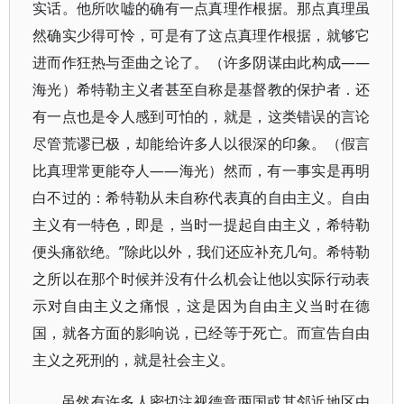
实话。他所吹嘘的确有一点真理作根据。那点真理虽
然确实少得可怜，可是有了这点真理作根据，就够它
进而作狂热与歪曲之论了。（许多阴谋由此构成——
海光）希特勒主义者甚至自称是基督教的保护者．还
有一点也是令人感到可怕的，就是，这类错误的言论
尽管荒谬已极，却能给许多人以很深的印象。（假言
比真理常更能夺人——海光）然而，有一事实是再明
白不过的：希特勒从未自称代表真的自由主义。自由
主义有一特色，即是，当时一提起自由主义，希特勒
便头痛欲绝。”除此以外，我们还应补充几句。希特勒
之所以在那个时候并没有什么机会让他以实际行动表
示对自由主义之痛恨，这是因为自由主义当时在德
国，就各方面的影响说，已经等于死亡。而宣告自由
主义之死刑的，就是社会主义。
虽然有许多人密切注视德意两国或其邻近地区由