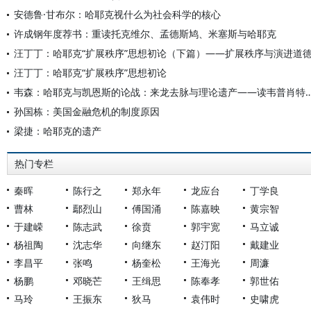
安德鲁·甘布尔：哈耶克视什么为社会科学的核心
许成钢年度荐书：重读托克维尔、孟德斯鸠、米塞斯与哈耶克
汪丁丁：哈耶克“扩展秩序”思想初论（下篇）——扩展秩序与演进道
汪丁丁：哈耶克“扩展秩序”思想初论
韦森：哈耶克与凯恩斯的论战：来龙去脉与理论遗产——读韦普肖特的《
孙国栋：美国金融危机的制度原因
梁捷：哈耶克的遗产
热门专栏
秦晖
陈行之
郑永年
龙应台
丁学良
曹林
鄢烈山
傅国涌
陈嘉映
黄宗智
于建嵘
陈志武
徐贲
郭宇宽
马立诚
杨祖陶
沈志华
向继东
赵汀阳
戴建业
李昌平
张鸣
杨奎松
王海光
周濂
杨鹏
邓晓芒
王缉思
陈奉孝
郭世佑
马玲
王振东
狄马
袁伟时
史啸虎