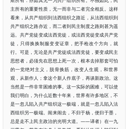
斯所有．亦如其无一为共产组织所有。不独如此，民
主所有的重要性质，无一而非与二者完全相反。这样
看来，从共产组织到法西组织之路近，从法西组织到
共产组织之路亦近，而二者到民主制度之路则甚为遥
远。共产党徒变成法西党徒，或法西党徒变成共产党
徒，只得换换制服变变证章，把手枪改个方向，就
行。可是，无论是共产党徒或法西党徒，要变成民主
思想者，必须先在思想上死一次，根本去掉那套可怕
的一党绝对主义，脱骨换筋，改变人生观，和世界
观，从新作人；拿这个新人作底子，再谈新政治。这
当然是一件非常困难的事。这一实际的困难，可以使
我们明白，为什么近数十年来，世界有许多地区，不
是一忽儿陷入共产组织这一极端，就是一忽儿陷入法
西组织另一极端。闹来闹去，不归于杨，便归于墨，
总是走不上民主政治的光明大道。——译者）在一九