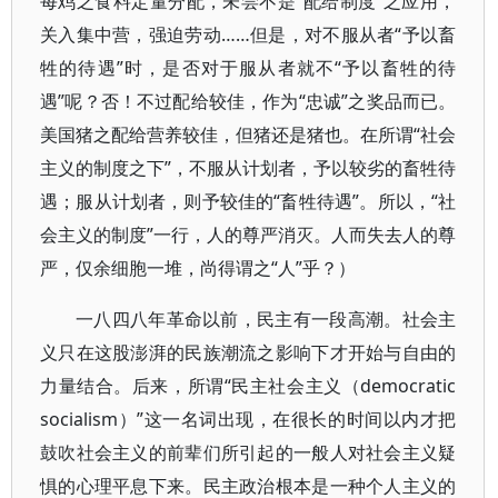
每鸡之食料定量分配，未尝不是“配给制度”之应用，
关入集中营，强迫劳动……但是，对不服从者“予以畜
牲的待遇”时，是否对于服从者就不“予以畜牲的待
遇”呢？否！不过配给较佳，作为“忠诚”之奖品而已。
美国猪之配给营养较佳，但猪还是猪也。在所谓“社会
主义的制度之下”，不服从计划者，予以较劣的畜牲待
遇；服从计划者，则予较佳的“畜牲待遇”。所以，“社
会主义的制度”一行，人的尊严消灭。人而失去人的尊
严，仅余细胞一堆，尚得谓之“人”乎？）
一八四八年革命以前，民主有一段高潮。社会主
义只在这股澎湃的民族潮流之影响下才开始与自由的
力量结合。后来，所谓“民主社会主义（democratic
socialism）”这一名词出现，在很长的时间以内才把
鼓吹社会主义的前辈们所引起的一般人对社会主义疑
惧的心理平息下来。民主政治根本是一种个人主义的