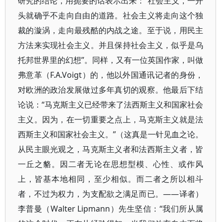
研究的结论，用扼要的话表示出来：“社会主义，一开
头就确乎不走向自由的道路。社会主义将走向这个独
裁的漩涡，走向最残酷的内战之途。至于说，用民主
方法来实现社会主义。并且保持社会主义，似乎是乌
托邦世界里的幻想”。同样，又有一位英国作家，叫做
弗意革（F.A.Voigt）的，他以外国通讯记者的身份，
对欧洲的政治发展做过多年真切的观察。他最后下结
论说：“马克斯主义已经带来了法西斯主义和国家社会
主义。因为，在一切重要之点上，马克斯主义就是法
西斯主义和国家社会主义。”（这真是一针见血之论。
从民主眼光观之，马克斯主义者和法西斯主义者，皆
一丘之貉。因二者无论在思想型模、心性、或作风
上，皆基本地相同，至少相似。而二者之所以相斗
者，不过为权力，为支配欲之满足而已。——译者）
李普曼（Walter Lipmann）先生坚信：“我们所从属