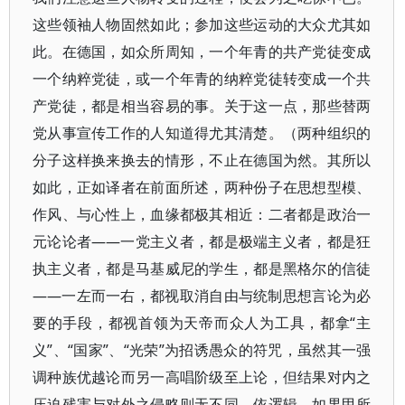
这些领袖人物固然如此；参加这些运动的大众尤其如
此。在德国，如众所周知，一个年青的共产党徒变成
一个纳粹党徒，或一个年青的纳粹党徒转变成一个共
产党徒，都是相当容易的事。关于这一点，那些替两
党从事宣传工作的人知道得尤其清楚。（两种组织的
分子这样换来换去的情形，不止在德国为然。其所以
如此，正如译者在前面所述，两种份子在思想型模、
作风、与心性上，血缘都极其相近：二者都是政治一
元论论者——一党主义者，都是极端主义者，都是狂
执主义者，都是马基威尼的学生，都是黑格尔的信徒
——一左而一右，都视取消自由与统制思想言论为必
要的手段，都视首领为天帝而众人为工具，都拿“主
义”、“国家”、“光荣”为招诱愚众的符咒，虽然其一强
调种族优越论而另一高唱阶级至上论，但结果对内之
压迫残害与对外之侵略则无不同。依逻辑．如果甲所