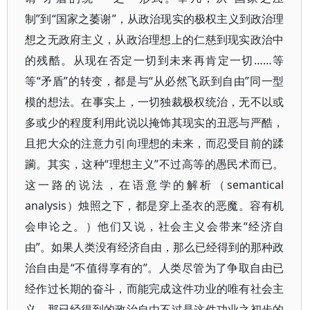
制”到“国家之萎谢”，从政治现实的极权主义到政治理
想之无政府主义，从政治理想上的仁慈到现实政治中
的残酷。从现在否定一切到未来再肯定一切……等
等“矛盾”的转变，都是与“从必然飞跃到自由”同一型
模的想法。在事实上，一切独裁极权统治，无不以或
多或少的程度利用此说以掩饰其现实的丑恶与严酷，
且把大众的注意力引向理想的未来，而忍受目前的蹂
躏。其实，这种“理想主义”不过高等的愚民术而已。
这一路的说法，在语意学的解析（semantical
analysis）烛照之下，都是穿上圣衣的恶魔。容有机
会申论之。）他们又说，社会主义会带来“经济自
由”。如果人类没有经济自由，那么已经得到的那种政
治自由是“不值得享有的”。人类尽管为了争取自由已
经作过长期的奋斗，而能完成这件功业的唯有社会主
义。那已经得到的政治自由不过是这件功业之初步的