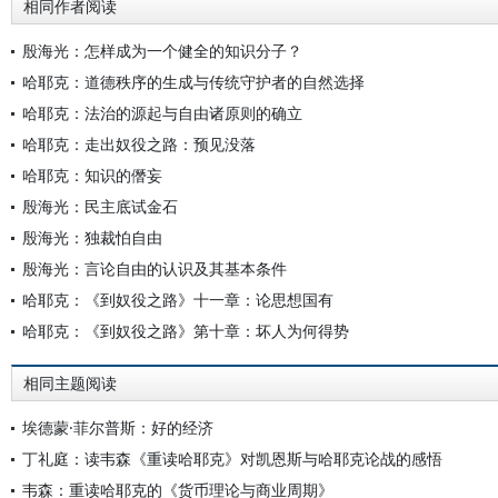
相同作者阅读
殷海光：怎样成为一个健全的知识分子？
哈耶克：道德秩序的生成与传统守护者的自然选择
哈耶克：法治的源起与自由诸原则的确立
哈耶克：走出奴役之路：预见没落
哈耶克：知识的僭妄
殷海光：民主底试金石
殷海光：独裁怕自由
殷海光：言论自由的认识及其基本条件
哈耶克：《到奴役之路》十一章：论思想国有
哈耶克：《到奴役之路》第十章：坏人为何得势
相同主题阅读
埃德蒙·菲尔普斯：好的经济
丁礼庭：读韦森《重读哈耶克》对凯恩斯与哈耶克论战的感悟
韦森：重读哈耶克的《货币理论与商业周期》