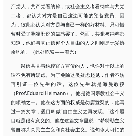
产党人，共产党看纳粹，或社会主义者看纳粹与共党
二者，都认为对方是自己这边可能的预备党员。因
为，彼此都认为对方是与自己一样的好材料。只可惜
暂时受了异端邪说的蛊惑罢了。然而，共党与纳粹都
知道，他们与真正信仰个人自由的人之间则是无妥协
余地的。（此处吃紧——海光）
误信共党与纳粹官方宣传的人，也许对于以上的
话不免有所疑虑。为了免除这类疑虑起见，作者不妨
再引证一位先生的话。这位先生就是海曼教授
（Prof.Eduard Heimann）。他是德国宗教社会主义
的领袖之一。他在这方面的权威是勿庸置疑的．他写
过一篇文章，题目叫做“自由主义之再发现。”这个题
目就是很有意义的。他在这篇文章里说：“希特勒主义
曾自称为真民主主义和真社会主义。说句令人可怕的