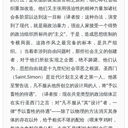
织重加改造。他们又主张用强迫性的精神力量加诸社
会各阶层以达到这一目标（译者按：这种办法，演变
到了现代，就是藉政治暴力，强迫人家接受一个得势
的政治组织所标尚的“主义”。于是，造成思想统制的
专横局面。这路作风之最完备的标本，是共产组
织。）当着牵涉到自由问题时，那些社会主义的创建
者，对于他们所欲实现之企图，绝不踌躇。他们认
为，思想自由就是十九世纪社会罪恶之根源。圣西门
（Saint.Simon）是近代计划主义者之第一人。他甚
至警告说，凡不服从他所创立的设计局的人，将“予以
畜牲的待遇”。（译者按：现在共党类型的政治组体正
在实行圣西门之言：对“凡不服从”其“设计”者，一
律“予以畜牲的待遇”——除了以物理的方法消灭其身
体的存在以外，给予粗劣不堪的配给（喂来亨鸡时，