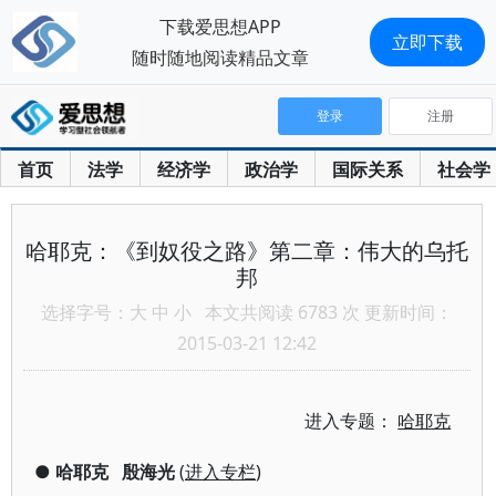
下载爱思想APP
立即下载
随时随地阅读精品文章
登录
注册
首页
法学
经济学
政治学
国际关系
社会学
哈耶克：《到奴役之路》第二章：伟大的乌托
邦
选择字号：
大
中
小
本文共阅读 6783 次 更新时间：
2015-03-21 12:42
进入专题：
哈耶克
●
哈耶克
殷海光
(
进入专栏
)