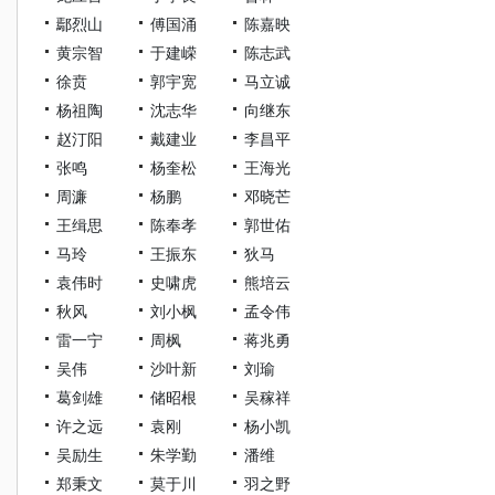
鄢烈山
傅国涌
陈嘉映
黄宗智
于建嵘
陈志武
徐贲
郭宇宽
马立诚
杨祖陶
沈志华
向继东
赵汀阳
戴建业
李昌平
张鸣
杨奎松
王海光
周濂
杨鹏
邓晓芒
王缉思
陈奉孝
郭世佑
马玲
王振东
狄马
袁伟时
史啸虎
熊培云
秋风
刘小枫
孟令伟
雷一宁
周枫
蒋兆勇
吴伟
沙叶新
刘瑜
葛剑雄
储昭根
吴稼祥
许之远
袁刚
杨小凯
吴励生
朱学勤
潘维
郑秉文
莫于川
羽之野