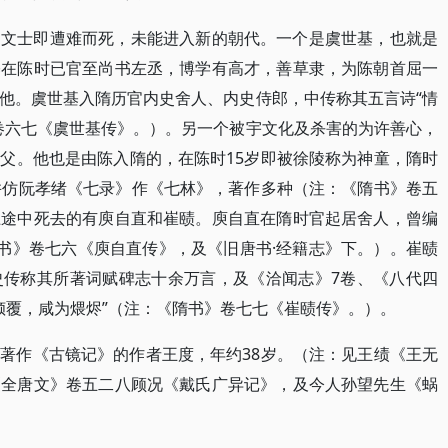
的文士即遭难而死，未能进入新的朝代。一个是虞世基，也就是
基在陈时已官至尚书左丞，博学有高才，善草隶，为陈朝首屈一
他。虞世基入隋历官内史舍人、内史侍郎，中传称其五言诗“情
卷六七《虞世基传》。）。另一个被宇文化及杀害的为许善心，
父。他也是由陈入隋的，在陈时15岁即被徐陵称为神童，隋时
并仿阮孝绪《七录》作《七林》，著作多种（注：《隋书》卷五
上途中死去的有庾自直和崔赜。庾自直在隋时官起居舍人，曾编
隋书》卷七六《庾自直传》，及《旧唐书·经籍志》下。）。崔赜
史传称其所著词赋碑志十余万言，及《洽闻志》7卷、《八代四
倾覆，咸为煨烬”（注：《隋书》卷七七《崔赜传》。）。
著作《古镜记》的作者王度，年约38岁。（注：见王绩《王无
《全唐文》卷五二八顾况《戴氏广异记》，及今人孙望先生《蜗