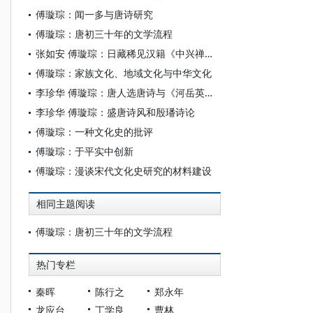
傅璇琮：闻一多与唐诗研究
傅璇琮：唐初三十年的文学流程
张如安 傅璇琮：日藏稀见汉籍《中兴禅林风月集》及其文献价值
傅璇琮：家族文化、地域文化与中华文化
李珍华 傅璇琮：唐人选唐诗与《河岳英灵集》
李珍华 傅璇琮：盛唐诗风和殷璠诗论
傅璇琮：一种文化史的批评
傅璇琮：于平实中创新
傅璇琮：漫谈宋代文化史研究的材料建设
相同主题阅读
傅璇琮：唐初三十年的文学流程
热门专栏
秦晖
陈行之
郑永年
龙应台
丁学良
曹林