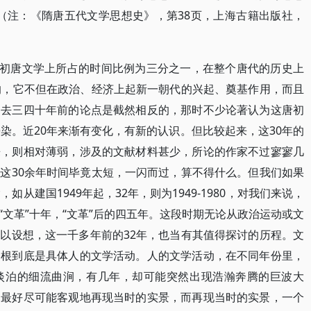
（注：《隋唐五代文学思想史》，第38页，上海古籍出版社，
，在初唐文学上所占的时间比例为三分之一，在整个唐代的历史上
的，它不但在政治、经济上起新一朝代的兴起、奠基作用，而且
过去三四十年前的论点是截然相反的，那时不少论著认为这唐初
染。近20年来渐有变化，有新的认识。但比较起来，这30年的
来，则相对薄弱，涉及的文献材料甚少，所论的作家不过寥寥几
这30余年时间毕竟太短，一闪而过，算不得什么。但我们如果
从建国1949年起，32年，则为1949-1980，对我们来说，
文革”十年，“文革”后的四五年。这段时期无论从政治运动或文
以设想，这一千多年前的32年，也当有其值得探讨的历程。文
归根到底是具体人的文学活动。人的文学活动，在不同年份里，
淡泊的细流曲涧，有几年，却可能突然出现浩瀚奔腾的巨波大
，最好尽可能客观地再现当时的实景，而再现当时的实景，一个