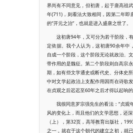
界尚有不同意见，但初唐，起于唐高祖武德
年(711)，则看法大致相同，因第二年即唐
的“开元之治”，也就是进入盛唐之世了。
这初唐94年，又可分为若干阶段，
定依据。我个人认为，这初唐90余年中，唐高
自成一个阶段，这个阶段无论就政治、
带作用的是魏征。第二个阶段则自高宗永徽元
期，如有些文学通史或断代史、分体史所
中对文学起政治上支配作用因而在诗歌
在贞观之后迟迟至60年之后才得以起响
我很同意罗宗强先生的看法：“贞观
风的变化上，而且他们的文学思想，还深
（上），第32页，高等教育出版社，19
之一，就在于这个朝代的建立之初，就