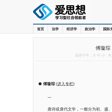
首页
法学
经济学
政治学
国际
傅璇琮
选择字号：
大
中
小
本文
●
傅璇琮
(
进入专栏
)
一
唐诗或唐代文学，一般分为初、盛