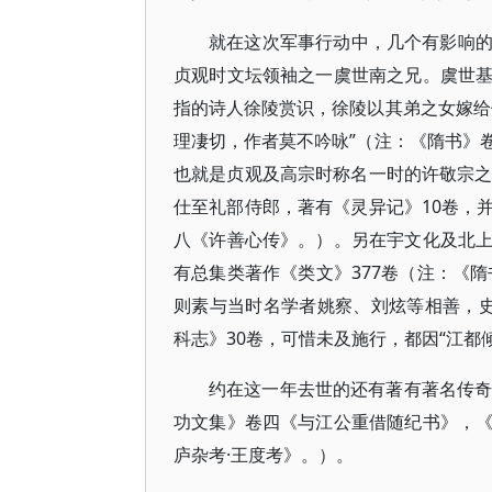
就在这次军事行动中，几个有影响
贞观时文坛领袖之一虞世南之兄。虞世
指的诗人徐陵赏识，徐陵以其弟之女嫁给
理凄切，作者莫不吟咏”（注：《隋书》
也就是贞观及高宗时称名一时的许敬宗之
仕至礼部侍郎，著有《灵异记》10卷，
八《许善心传》。）。另在宇文化及北
有总集类著作《类文》377卷（注：《
则素与当时名学者姚察、刘炫等相善，
科志》30卷，可惜未及施行，都因“江都
约在这一年去世的还有著有著名传奇
功文集》卷四《与江公重借随纪书》，
庐杂考·王度考》。）。