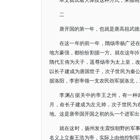
本文就试着大体按这种方式，来描画
二
唐开国的第一年，也就是唐高祖武德元
在这一年的前一年，隋炀帝杨广还
地方豪强，都纷纷割据一方。就在这年(6
隋代王侑为天子，遥尊炀帝为太上皇，
以长子建成为唐国世子，次子世民为秦
据洛阳，李密率领一支农民劲军据洛北，
李渊占据关中的帝王之州，有一种
月，命长子建成为左元帅，次子世民为
地。这是唐帝国开国之初的头一个进军出
就在这时，扬州发生震惊朝野的军
名义上立秦王浩为帝，实际上由他控制军