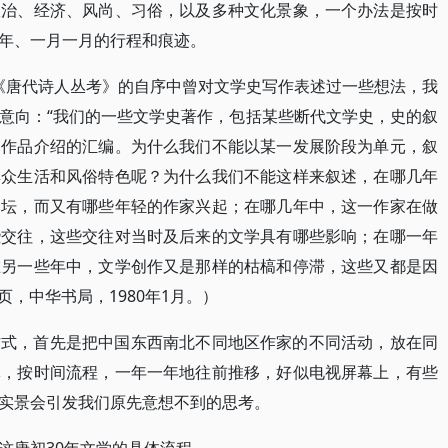
政治、经济、风尚、习俗，以及多种文化景象，一个办法是按时
年、一月一月的行程和痕迹。
我在《唐代诗人丛考》的自序中曾对文学史写作表述过一些想法，我
意向：“我们的一些文学史著作，包括某些断代文学史，史的叙
、作品介绍的汇编。为什么我们不能以某一发展阶段为单元，叙
群众生活和风俗特色呢？为什么我们不能这样来叙述，在哪几年
文坛，而又有哪些年轻的作家兴起；在哪几年中，这一作家在做
些交往，这些交往对当时及后来的文学具有哪些影响；在哪一年
在另一些年中，文学创作又是那样的枯槁和停滞，这些又都是因
页，中华书局，1980年1月。）
方式，首先是把中国东西南北不同地区作家的不同活动，放在同
体，按时间流程，一年一年地往前推移，好似电视屏幕上，有些
实景会引发我们原先意想不到的思考。