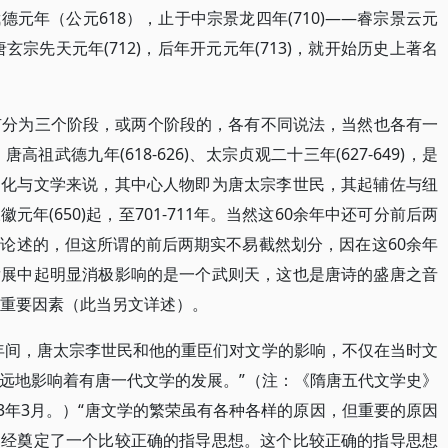
元年（公元618），止于中宗景龙四年(710)——睿宗景云元
玄宗先天元年(712)，后年开元元年(713)，就开始历史上著名
有分为三个阶段，或两个阶段的，各有不同说法，当然也各有一
祖武德九年(618-626)、太宗贞观二十三年(627-649)，是
文化与文学来说，其中心人物即为唐太宗李世民，其起辅佐与纽
年(650)起，至701-711年。当然这60余年中还可分前后两
论述的，但这所谓的前后两期实不易截然划分，因在这60余年
发展中起明显消极影响的是一个武则天，这也是唐诗的盛唐之音
的重要因素（此当另文详述）。
年间，唐太宗李世民和他的重臣们对文学的影响，不仅在当时文
远地影响着有唐一代文学的发展。”（注：《隋唐五代文学史》
93年3月。）“唐文学的繁荣虽有各种各样的原因，但重要的原因
已经奠定了一个比较正确的指导思想。这个比较正确的指导思想