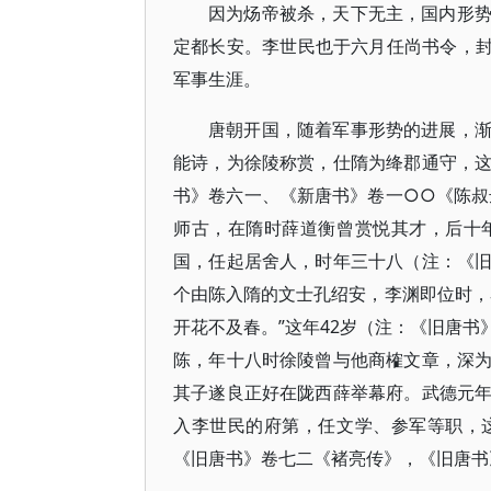
因为炀帝被杀，天下无主，国内形
定都长安。李世民也于六月任尚书令，封
军事生涯。
唐朝开国，随着军事形势的进展，
能诗，为徐陵称赏，仕隋为绛郡通守，
书》卷六一、《新唐书》卷一○○《陈叔
师古，在隋时薛道衡曾赏悦其才，后十
国，任起居舍人，时年三十八（注：《
个由陈入隋的文士孔绍安，李渊即位时，
开花不及春。”这年42岁（注：《旧唐
陈，年十八时徐陵曾与他商榷文章，深
其子遂良正好在陇西薛举幕府。武德元
入李世民的府第，任文学、参军等职，
《旧唐书》卷七二《褚亮传》，《旧唐书