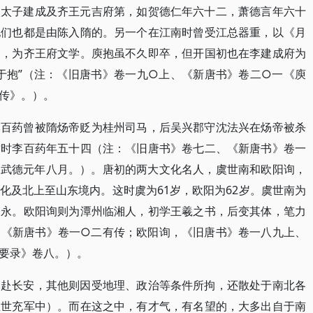
入太子建成及齐王元吉府第，如贺德仁年六十二，萧德言年六十
他们也都是由陈入隋的。另一个在江南时曾受江总器重，以《月
幕，为齐王府文学。庾抱虽不久即卒，但开国初也在李建成府为
于抱”（注：《旧唐书》卷一九○上、《新唐书》卷二○一《庾
传》。）。
李百药曾被隋炀帝贬为桂州司马，后吴兴郡守沈法兴在炀帝被杀
这时李百药年五十四（注：《旧唐书》卷七二、《新唐书》卷一
六武德元年八月。）。唐初的两大文化名人，虞世南和欧阳询，
化及北上至山东境内。这时虞为61岁，欧阳为62岁。虞世南为
智永。欧阳询则为潭州临湘人，初学王羲之书，后变其体，笔力
、《新唐书》卷一○二有传；欧阳询，《旧唐书》卷一八九上、
要录》卷八。）。
奔赴长安，其他则因受地理、政治等条件所拘，还散处于南北各
王世充军中）。而在这之中，有才气，有名望的，大多出自于南