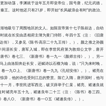
势更加动荡，李渊就于这年五月即皇帝位，国号唐，纪元武德，
秦王。这时他还只有21岁，即开始“长风破浪会有时”的政治、
渐渐地吸引了周围地区的文人。如陈宣帝第十七子陈叔达，自幼
这时就在长安由丞相府主簿为黄门侍郎，年四十五（注：《旧唐
达传》，又参见《陈书·高宗二十九王传》。）。颜之推之孙颜
年间居长安，唐军入城，即在李世民府第为敦煌公文学，唐开
旧唐书》卷七三、《新唐书》卷一九一《颜师古传》。）。另一
马上由洛阳奔赴长安，还赋诗以石榴为喻，说：“只为来时晚，
书》卷一九○上、《新唐书》卷一九九《孔绍安传》。）。褚亮在
为惊异，他的诗也受到江总的赞赏。陈亡入隋，唐开国时，他与
年十一月，李世民进军西北，破灭薛举子仁杲，褚亮、褚遂良就
这时褚亮年五十九，褚遂良年二十三（注：《陈书》卷三四、
》卷八○、《新唐书》卷一○五《褚遂良传》。）。