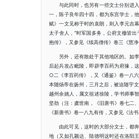
与此同时，也另有一些文士分别进
一，陈子良年四十四，都为东宫学士，
赋》一文见称于时的袁朗，则入李元吉
太子舍人，“时军国多务，公府文檄皆出
抱传》，又参见《续高僧传》卷三《慧净
另外，还有散处于其他地区的。如
后起兵攻占毗陵，即辟李百药为府掾，
○二《李百药传》，又《通鉴》卷一八
本随炀帝在扬州，三月之后，被迫随宇文
越州余姚人，属文祖述徐陵，学书师事
坚劲（注：虞世南，《旧唐书》卷七二
《新唐书》卷一八九有传，又参见《法书
由此可见，这时的大部分文士，都
地（又如孔颖达、陆德明这时还在洛阳