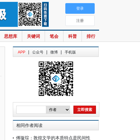
登录
注册
思想库
关键词
笔会
科普
排行
|
|
|
APP
公众号
微博
手机版
相同作者阅读
傅璇琮：敦煌文学的本质特点是民间性