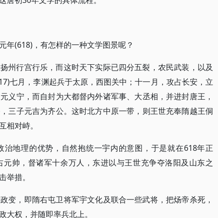
这唐初30年文学的具体流程。
年(618)，有怎样的一种文学图景呢？
在扬州行宫行乐，而这时天下实际已四分五裂，农民武装，以及
17)七月，李渊起兵于太原，西图关中；十一月，攻占长安，立
改元义宁，而自封为大都督内外诸军事、大丞相，并进封唐王，
公，三子元吉为齐公。这时北方中原一带，则王世充奉隋越王侗
互相对峙。
政治地理的优势，自然抱统一宇内的意图，于是就在618年正
右元帅，督诸军十余万人，东进以与王世充争夺洛阳及山东之
击举措。
事政变，即隋右屯卫将军宇文化及联合一些武将，把炀帝杀死，
政大权，并随即率兵北上。