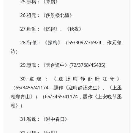
25.宗檮：《降虏》
26.祖元：《多景楼北望》
27.师侃：《忆得》、《秋夜》
28.行肇：《探梅》（59/3092/36924，作元肇
诗）
29.惠嵩：《天台道中》(72/3768/45435)
30.道璨：《送汤晦静赴盱江守》
（65/3455/41174，题作《迎晦静汤先生》、《上丞
相郑青山》）（65/3455/41174，题作《上安晚节丞
相》）
31.智逸：《湘中春日》
32.可翔：《秋思》