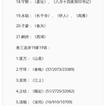
18.守辉：《废址》、《八月十四夜简印书记》
19.永聪：《长干寺》、《怀人》、《闻雁》
20.子蒙：《春兴》
21.嗣持：《西湖》
卷三选录19家19首：
1.显万：《山斋》
2.守璋：《春晚》(37/2073/23389)
3.居简：《江上》
4.义铦：《睡起》(51/2725/32062)
5.清顺：《深坞》(16/910/10709)