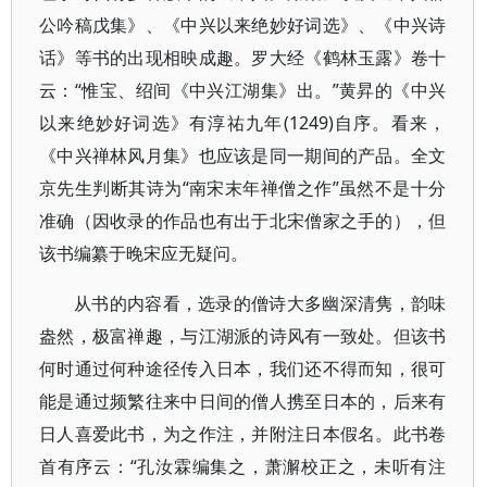
公吟稿戊集》、《中兴以来绝妙好词选》、《中兴诗
话》等书的出现相映成趣。罗大经《鹤林玉露》卷十
云：“惟宝、绍间《中兴江湖集》出。”黄昇的《中兴
以来绝妙好词选》有淳祐九年(1249)自序。看来，
《中兴禅林风月集》也应该是同一期间的产品。全文
京先生判断其诗为“南宋末年禅僧之作”虽然不是十分
准确（因收录的作品也有出于北宋僧家之手的），但
该书编纂于晚宋应无疑问。
从书的内容看，选录的僧诗大多幽深清隽，韵味
盎然，极富禅趣，与江湖派的诗风有一致处。但该书
何时通过何种途径传入日本，我们还不得而知，很可
能是通过频繁往来中日间的僧人携至日本的，后来有
日人喜爱此书，为之作注，并附注日本假名。此书卷
首有序云：“孔汝霖编集之，萧澥校正之，未听有注