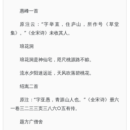
惠峰一首
原注云：“字举直，住庐山，所作号《草堂
集》。”《全宋诗》未收其人。
琅花洞
琅花洞是神仙宅，咫尺桃源路不赊。
流水夕阳迷远近，天风吹落碧桃花。
绍嵩二首
原注：“字亚愚，青源山人也。”《全宋诗》册六
一卷三二三三页三八六○五有传。
题方广僧舍