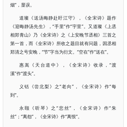
烟”，显误。
道璨《送汤晦静赴盱江守》，《全宋诗》题作
《迎晦静汤先生》，“手里”作“宇里”。又道璨《上丞
相郑青山》乃《全宋诗》之《上安晚节丞相》三首之
第一首，而《全宋诗》所收之题目就有问题，因丞相
郑清之号安晚，“节”字当为衍文。“空在”作“送在”。
惠嵩《天台道中》，《全宋诗》收录，“渡
溪”作“渡头”。
义铦《尝北梨》之“老向”，《全宋诗》作“每
到”。
永颐《听琴》之“悲丝”，《全宋诗》作“朱
丝”；“离怨”，《全宋诗》作“离恨”。