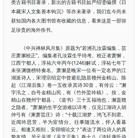
类古籍书目著录，新出的古籍书目如严绍璗编撰《日
本藏宋人文集善本钩沉》等亦未著录，我们迄今尚未
获知国内各大图书馆有收藏的信息，看来这是一部弥
足珍贵的海外佚书。
《中兴禅林风月集》原题为“若洲孔汝霖编集，芸
庄萧澥校正”。编集者孔汝霖生平待考。校正者萧懈，
江西宁都人，淳祐六年丙午(1246)解试，淳祐七年丁
未张渊微榜特奏名。萧澥是晚宋一位有一定名声的江
湖派诗人，宋理宗绍定中曾避乱隐居赣州金精山。陈
起《江湖后集》卷一五收录其诗30首，有传云：“澥
字汛之，自号金精山民，有《竹外蛩吟稿》。按，金
精山在赣州宁都县，《道书》三十五福地也，澥盖赣
之隐者。”萧澥的生平交游难以详考，仅见江湖诗人胡
仲弓有《柬萧芸庄》诗：“十载江湖梦，鸿飞不到君。
近闻吟思苦，半为宦情分。往事随流水，怀人看暮
云。相逢又相别，安得细论文？”表达了两位诗人的真
挚友情。另元吴澄《吴文正集》卷十八《淡轩康氏诗