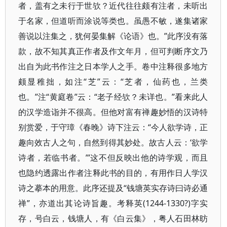
者，盖有之未行于世欤？近代往往颇有注者，未听出
于名家，但道听而涂说等类也。虽愚不敏，遂集诸家
善说以注集之，犹何晏集解《论语》也。”此序没有落
款，故不知其真正作者及作文年月，但可判断序文乃
出自为此书作注之日本学人之手。卷中注释很多地方
颇显稚拙，如注“芝”云：“芝者，仙药也，兰类
也。”注“黄庭卷”云：“老子经欤？未详也。”看来此人
的汉学造诣并不很高。但他对富有禅趣妙悟的汉诗特
别赏爱，于守璋《春晚》诗下注云：“今人欲学诗，正
趣向效古人之句，自然到得其妙处。故古人云：‘欲学
诗者，若临书者。’”这不但反映出他的诗学观，而且
也隐约透露出作者注释此书的目的，有用作日人学汉
诗之摹本的用意。此序还提及“钱塘英实存诗曰诗必通
禅”，亦道出其论诗旨趣。考释英(1244-1330?)字实
存，号白云，钱塘人，有《白云集》，粤人石田林昉