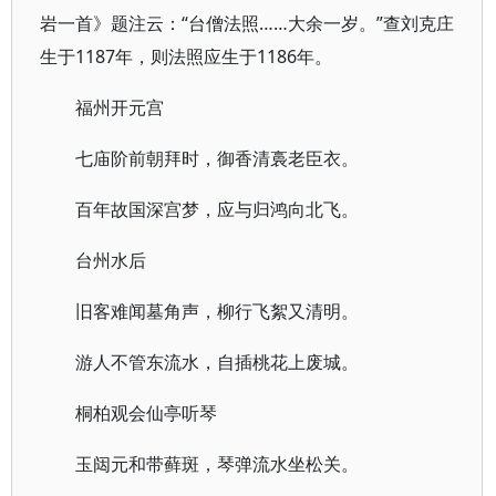
岩一首》题注云：“台僧法照……大余一岁。”查刘克庄
生于1187年，则法照应生于1186年。
福州开元宫
七庙阶前朝拜时，御香清裛老臣衣。
百年故国深宫梦，应与归鸿向北飞。
台州水后
旧客难闻墓角声，柳行飞絮又清明。
游人不管东流水，自插桃花上废城。
桐柏观会仙亭听琴
玉闼元和带藓斑，琴弹流水坐松关。