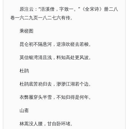
原注云：“浯溪僧，字致一。”《全宋诗》册二八
卷一六二九页一八二七六有传。
乘槎图
昆仑初不隔悬河，逆浪吹槎去若梭。
莫信银湾清且浅，料知高处更风波。
杜鹃
杜鹃底苦劝归去，渺渺江湖若个边。
衣弊履穿头半雪，不知归得是何年。
山斋
林蒿没人腰，甘自卧环堵。