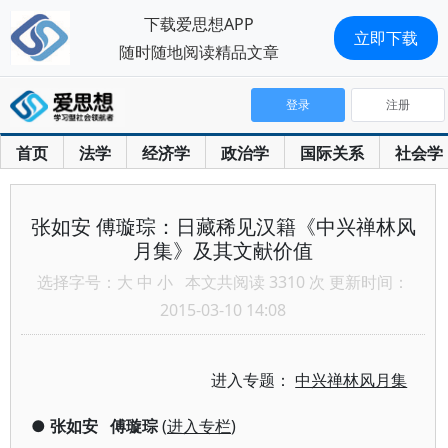
下载爱思想APP
立即下载
随时随地阅读精品文章
登录
注册
首页
法学
经济学
政治学
国际关系
社会学
张如安 傅璇琮：日藏稀见汉籍《中兴禅林风
月集》及其文献价值
选择字号：
大
中
小
本文共阅读 3310 次 更新时间：
2015-03-10 14:08
进入专题：
中兴禅林风月集
●
张如安
傅璇琮
(
进入专栏
)