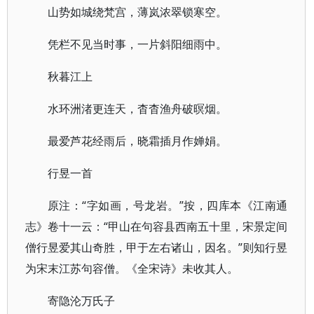
山势如城绕梵宫，薄岚浓翠锁寒空。
凭栏不见当时事，一片斜阳细雨中。
秋暮江上
水环洲渚更连天，杳杳渔舟破暝烟。
最爱芦花经雨后，晓霜插月作婵娟。
行昱一首
原注：“字如画，号龙岩。”按，四库本《江南通
志》卷十一云：“甲山在句容县西南五十里，宋景定间
僧行昱爱其山奇胜，甲于左右诸山，因名。”则知行昱
为宋末江苏句容僧。《全宋诗》未收其人。
寄隐沦万氏子