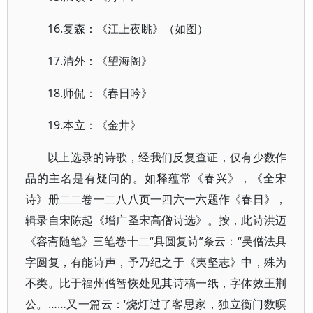
16.复森：《江上夜眺》（如图）
17.清外：《望海阁》
18.师侃：《春日吟》
19.本立：《金井》
以上选录的诗歌，经我们反复查证，仅有少数作
品的主名是有疑问的。如释蕴常《春兴》，《全宋
诗》册二二卷一二八八页一四六一六题作《春日》，
辑录自宋陈起《增广圣宋高僧诗选》。按，此诗洪迈
《容斋随笔》三笔卷十二“具圆复诗”条云：“吴僧法具
字圆复，有能诗声，予乃纪之于《夷坚志》中，殊为
不类。比于福州僧智恢处见其诗稿一纸，字体效王荆
公。……又一篇云：‘烧灯过了客思家，独立衡门数暝