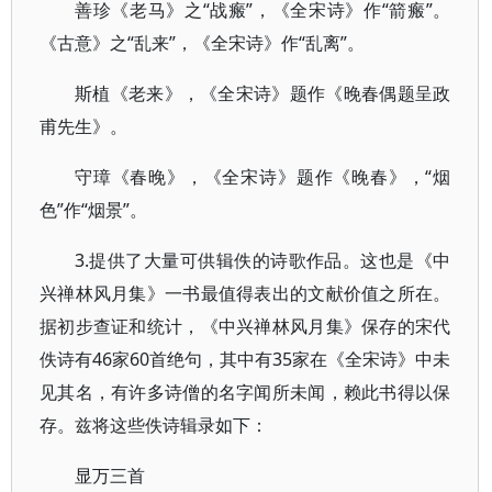
善珍《老马》之“战瘢”，《全宋诗》作“箭瘢”。
《古意》之“乱来”，《全宋诗》作“乱离”。
斯植《老来》，《全宋诗》题作《晚春偶题呈政
甫先生》。
守璋《春晚》，《全宋诗》题作《晚春》，“烟
色”作“烟景”。
3.提供了大量可供辑佚的诗歌作品。这也是《中
兴禅林风月集》一书最值得表出的文献价值之所在。
据初步查证和统计，《中兴禅林风月集》保存的宋代
佚诗有46家60首绝句，其中有35家在《全宋诗》中未
见其名，有许多诗僧的名字闻所未闻，赖此书得以保
存。兹将这些佚诗辑录如下：
显万三首