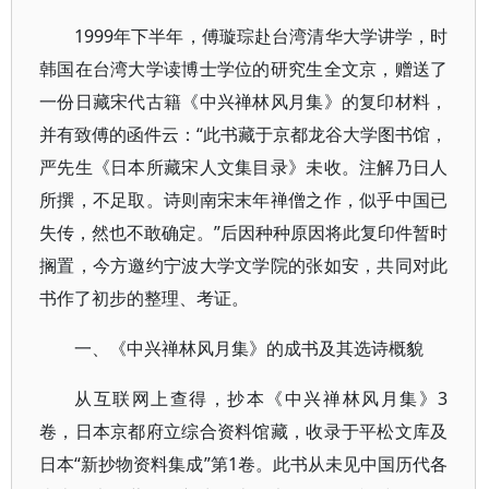
1999年下半年，傅璇琮赴台湾清华大学讲学，时
韩国在台湾大学读博士学位的研究生全文京，赠送了
一份日藏宋代古籍《中兴禅林风月集》的复印材料，
并有致傅的函件云：“此书藏于京都龙谷大学图书馆，
严先生《日本所藏宋人文集目录》未收。注解乃日人
所撰，不足取。诗则南宋末年禅僧之作，似乎中国已
失传，然也不敢确定。”后因种种原因将此复印件暂时
搁置，今方邀约宁波大学文学院的张如安，共同对此
书作了初步的整理、考证。
一、《中兴禅林风月集》的成书及其选诗概貌
从互联网上查得，抄本《中兴禅林风月集》3
卷，日本京都府立综合资料馆藏，收录于平松文库及
日本“新抄物资料集成”第1卷。此书从未见中国历代各