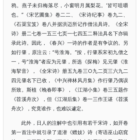
鸦。燕子未归梅落尽，小窗明月属梨花。’皆可咀嚼
也。”《宋艺圃集》卷二二、《宋诗纪事》卷九二、
《石渠宝笈》卷八并据洪迈所记作僧法具诗。《全宋
诗》册二七卷一五三七页一七四五二释法具名下亦辑
录此诗。因此，《春兴》一诗的作者是有争议的。另
如行肇，原注云：“号淮海。”按，行肇系宋初九僧之
一，号“淮海”者应为元肇，所选《探梅》见元肇《淮
海挈音》，《全宋诗》册五九卷三○九二页三六九二
四元肇名下已收，《中兴禅林风月集》作行肇乃偶误
所致。斯植《晚春即事》，《江湖小集》卷三五题作
《苕溪舟次》，但《江湖后集》卷一三作王谌《苕溪
舟次》，究竟谁作，也难以遽定。
此外，日人的注解中也引用有若干宋诗，如开卷
第一首注中就引录了道潜《赠妓》诗（寄语巫山窈窕