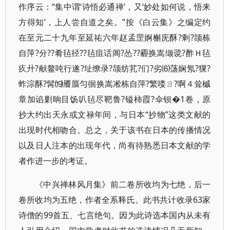
作序云：“集中谓‘诗悟必通禅’，又‘妙处如何说，悟来
方得知’，上人尝自道之矣。”按《白云集》之编定约
在至元二十九年至延祐六年赵孟罡婀槲庑酥?剩?颉栋
自萍?分??肴毡径??毡疽话阊?怂??霾换嵩缬谠?酢Ｈ毡
疚廾?献鳌吨行遂?址缭录?颉纺芤?们?劣⑹荡娴氖?猓?
蚱淙酥?髯⒆餍蜃匀徊换嵩凇栋自萍?繁喽ㄖ?啊４耸槭
章加谄剿晌目饧叭毡尽靶鲁?镒柿霞?伞钡�1卷，原
抄大约出天永或文禄年间，与日本“抄物”这类文献的
出现时代相吻合。总之，关于该书在日本的传播情况
以及日人注本的出现年代，尚有待熟悉日本文献的学
者作进一步的考证。
《中兴禅林风月集》前二卷所收均为七绝，后一
卷所收均为五绝，作者全系释氏。此书共计收录63家
诗僧的99首五、七言绝句。因为此诗选本国内从未有