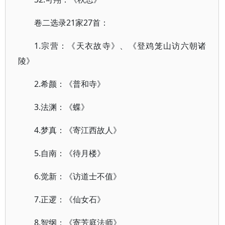
卷二选录21家27首：
1.宗营：《天衣故寺》、《登鸡笼山访六朝诸
陵》
2.希颜：《普和寺》
3.法渊：《蝶》
4.梦真：《寄江西故人》
5.自南：《待月楼》
6.觉新：《访道士不值》
7.正逻：《仙女石》
8.智纲：《寄芳庭法师》