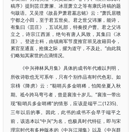
稿序》提到芸庄萧澥、冰厓萧立之等有康氏诗稿的题
句跋语。又吴澄《故县尹萧君墓志铭》云：“萧氏居赣
宁都之小田，至于君五世矣。君之世父讳澥，能诗，
有集曰《芸庄》，五试礼部，特奏授户曹。君之父讳
立之，诗宗江西派，绝句有唐人风致，其集曰《冰
厓》。登进士科，由镇南军节度推官班见改籍田令，
累官至通直，抢攘之际，擢为道守，不及赴。”由此我
们略知其家世的点滴情况。
《中兴禅林风月集》具体的成书年代难以判明，
所收诗歌也无可系年，只有个别作品有时代色彩。如
宗梼《降虏》云：“鞑哨兵多金哨稀，怕闻坐夏入秋
期。祗今跨马弯弓者，曾是襄淮十岁儿。”襄淮一带出
现“鞑哨兵多金哨稀”的情形，应该是端平二(1235)、
三年以后的事。因此，此书的成书不会早于端平之
前，该选本以“中兴”为名，也极具时代特征，即与宋
理宗时代有多种版本的《中兴江湖集》以及《中兴群