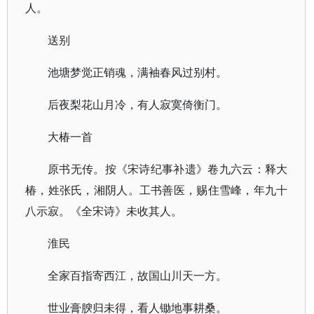
人。
送别
池塘梦觉正销魂，满袖春风过别村。
后夜梨花山月冷，有人寂寞倚衡门。
大椿一首
原书无传。按《宋诗纪事补遗》卷九六云：释大
椿，姓张氏，湘阴人。工书善医，赐住雪峰，年九十
八示寂。《全宋诗》未收其人。
淮民
全家百指寄西江，故国山川天一方。
世业膏腴归未得，看人锄地事耕桑。