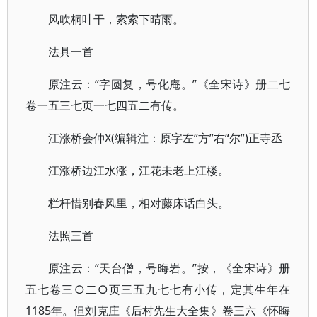
风吹桐叶干，索索下晴雨。
法具一首
原注云：“字圆复，号化庵。”《全宋诗》册二七
卷一五三七页一七四五二有传。
江涨桥会仲X(编辑注：原字左“方”右“尔”)正寺丞
江涨桥边江水涨，江花未老上江楼。
栏杆惜别春风里，相对藤床话白头。
法照三首
原注云：“天台僧，号晦岩。”按，《全宋诗》册
五七卷三○二○页三五九七七有小传，定其生年在
1185年。但刘克庄《后村先生大全集》卷三六《怀晦