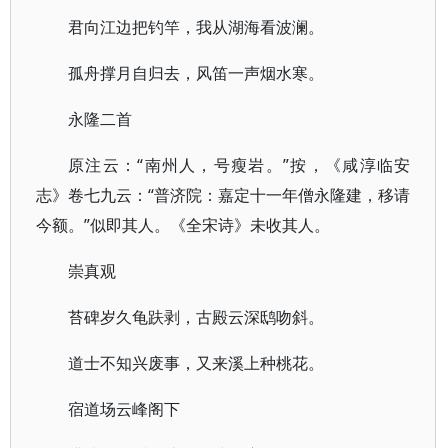
君向江边把钓竿，我从湖海看波澜。
孤舟撑月自归去，风笛一声烟水寒。
永隆二首
原注云：“南州人，号瘦岩。”按，《咸淳临安
志》卷七九云：“普济院：嘉定十一年僧永隆建，移请
今额。”似即其人。《全宋诗》未收其人。
崇真观
苔碑岁久龟趺剥，古殿云深鸱吻斜。
道士不知兴废事，又来溪上种桃花。
宿道场云峰阁下