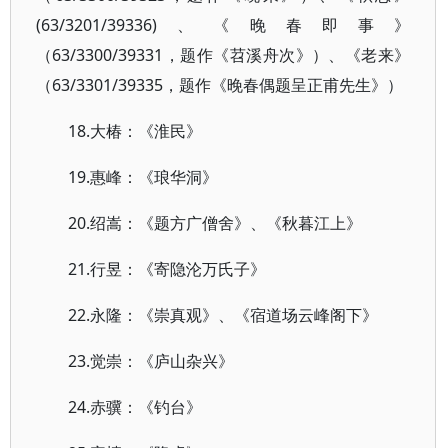
(63/3201/39336)、《晚春即事》
（63/3300/39331，题作《苕溪舟次》）、《老来》
（63/3301/39335，题作《晚春偶题呈正甫先生》）
18.大椿：《淮民》
19.惠峰：《琅华洞》
20.绍嵩：《题方广僧舍》、《秋暮江上》
21.行昱：《寄隐沦万氏子》
22.永隆：《崇真观》、《宿道场云峰阁下》
23.觉崇：《庐山杂兴》
24.赤骥：《钓台》