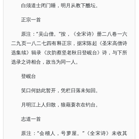
白须道士闭门睡，明月从教下醮坛。
正宗一首
原注：“吴山僧。”按，《全宋诗》册二八卷一六
二九页一八二七四有释正宗，据宋陈起《圣宋高僧诗
选集续》辑录《次韵蔡坚老秋日登岘台》诗，与下所
选录之诗相合，故当为同一人。
登岘台
笑口何妨此暂开，凭栏日落未知回。
月明江上人归散，狼藉蓑衣在钓台。
志道一首
原注：“会稽人，号萝屋。”《全宋诗》未收其