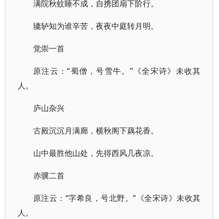
满院秋蚊睡不成，自携团扇下阶行。
辘轳知为谁辛苦，夜夜中庭转月明。
觉崇一首
原注云：“蜀僧，号雪牛。”《全宋诗》未收其
人。
庐山杂兴
古殿沉沉月满廊，横秋阁下藕花香。
山中最胜他山处，先得西风几夜凉。
赤骥二首
原注云：“字希良，号北野。”《全宋诗》未收其
人。