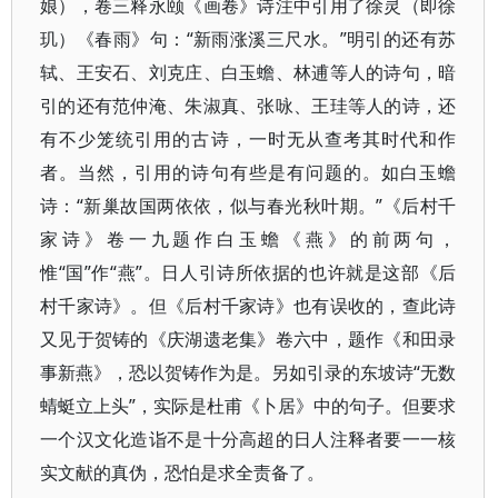
娘），卷三释永颐《画卷》诗注中引用了徐灵（即徐
玑）《春雨》句：“新雨涨溪三尺水。”明引的还有苏
轼、王安石、刘克庄、白玉蟾、林逋等人的诗句，暗
引的还有范仲淹、朱淑真、张咏、王珪等人的诗，还
有不少笼统引用的古诗，一时无从查考其时代和作
者。当然，引用的诗句有些是有问题的。如白玉蟾
诗：“新巢故国两依依，似与春光秋叶期。”《后村千
家诗》卷一九题作白玉蟾《燕》的前两句，
惟“国”作“燕”。日人引诗所依据的也许就是这部《后
村千家诗》。但《后村千家诗》也有误收的，查此诗
又见于贺铸的《庆湖遗老集》卷六中，题作《和田录
事新燕》，恐以贺铸作为是。另如引录的东坡诗“无数
蜻蜓立上头”，实际是杜甫《卜居》中的句子。但要求
一个汉文化造诣不是十分高超的日人注释者要一一核
实文献的真伪，恐怕是求全责备了。