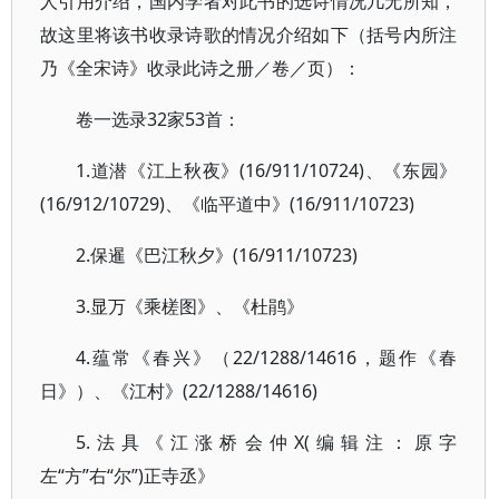
人引用介绍，国内学者对此书的选诗情况几无所知，
故这里将该书收录诗歌的情况介绍如下（括号内所注
乃《全宋诗》收录此诗之册／卷／页）：
卷一选录32家53首：
1.道潜《江上秋夜》(16/911/10724)、《东园》
(16/912/10729)、《临平道中》(16/911/10723)
2.保暹《巴江秋夕》(16/911/10723)
3.显万《乘槎图》、《杜鹃》
4.蕴常《春兴》（22/1288/14616，题作《春
日》）、《江村》(22/1288/14616)
5.法具《江涨桥会仲X(编辑注：原字
左“方”右“尔”)正寺丞》