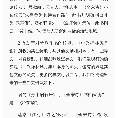
则传云：“号叔凯，天台人。”释志南，《全宋诗》小
传仅云“朱熹曾为其诗卷作跋”，此书则明确指出其
为“武夷僧”。还有释清外，《全宋诗》无传，此书则
云：“吴中僧。”可使后人了解到两僧的活动地域。
2.有助于对诗歌作品的校勘。《中兴禅林风月
集》所收的某些诗歌，与其他文献相对照，有一些异
文，可资校勘。仔细品味这些异文，我们发现有的确
实是《中兴禅林风月集》本身的疏失，也有的则是其
他文献的疏失，更多的异文可以并存。我们将清理出
来的一些异文列举如下：
居简《舟中酬竹岩》，《全宋诗》“辩”作“办”，
是；“添”作“辏”。
蕴常《江村》诗之“炊烟”，《全宋诗》作“吹