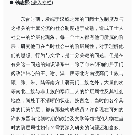
●
钱志熙
(
进入专栏
)
东晋时期，发端于汉魏之际的门阀士族制度及与
之相关的士庶分流的社会制度趋于成熟，造成了士人
社会中的阶层化现象。每一个士人都有他们所属的阶
层，研究他们在当时社会中的阶层属性，对于理解他
们的思想、行为与文学，是十分关键的问题。但是在
有关这一问题的知识谱系中，除了向来明确的居于门
阀政治轴心的王、谢、温、庾等北方南渡高门士族与
顾、张、朱、陆等南方土著高门士族之外，大量的次
等南北士族与非士族的寒庶士人的阶层属性及其社会
地位，尚处于不清晰的状态。换言之，当时的各个具
体的门第阶层，都有那些构成成员？许多现在可知的
许多东晋南北朝时期的政治及文学等领域的人物在当
时的阶层属性如何？需要深入研究的问题还相当多。