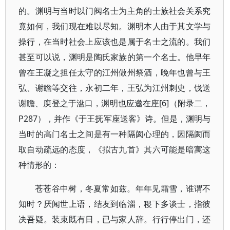
的。渊明与当时以门阀名士为主角的士族社会关系究
竟如何，我们现在难以尽知。渊明本人由于其文学与
操行，在当时社会上应该也是属于名士之流的。我们
甚至可以说，渊明是陶氏家族的第一个名士。他早年
曾在王凝之担任太守的江州做州祭酒，晚年也曾与王
弘、谢瞻等交往，永初二年，王弘为江州刺史，饯送
谢瞻、庾登之于湓口，渊明也应邀在座[6]（附录二，
P287），并作《于王抚军座送客》诗。但是，渊明与
当时的高门名士之间是有一种隔阂心理的，因隔阂而
取自动疏远的态度，《拟古九首》其六可能是暗寓这
种情形的：
苍苍谷中树，冬夏常如兹。年年见霜雪，谁谓不
知时？厌闻世上语，结友到临淄，稷下多谈士，指彼
决吾疑。装束既有日，已与家人辞。行行停出门，还