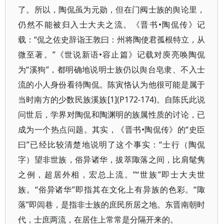
了。所以，陶侃虽为元勋，但在门阀士族的舆论里，
仍然不能被归入士大夫之流。《晋书•陶侃传》记
载：“侃之佐史辞诣王敦曰：州将陶使君孤根特立，从
微至著。”《世说新语•容止篇》记载对庾亮唤陶侃
为“溪狗”，都明确地说明士族仍以舆台皂隶、不入士
流的小人身份看待陶侃。陈寅恪认为他很可能是属于
当时南方的少数民族溪族[1](P172-174)。自陈氏此说
问世后，学界对陶侃和陶渊明的族属性质的讨论，已
成为一个热点问题。其实，《晋书•陶侃传》的“史臣
曰”已经比较清楚地说明了这个事实：“士行（陶侃
字）望非世族，俗异诸华，拔萃陬落之间，比肩髦隽
之例，超居外相，宏总上流。”“世族”即士大夫世
族。“俗异诸华”即指其在文化上有异族的色彩。“陬
落”即闾巷，是指非士族的庶民所居之地。东晋南朝时
代，士庶两流，在居住上常常是分隔开来的。