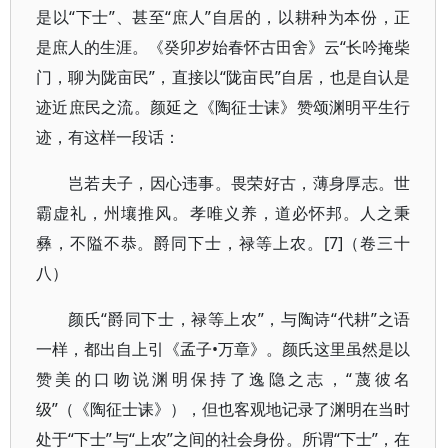
是以“下士”、甚至“庶人”自居的，以耕种为本份，正
是庶人的生涯。《癸卯岁始春怀古田舍》云“长吟掩柴
门，聊为陇亩民”，直接以“陇亩民”自居，也是自认是
迹近庶民之流。颜延之《陶征士诔》赞颂渊明平生行
迹，有这样一段话：
岂若夫子，因心违事。畏荣好古，薄身厚志。世
霸虚礼，州壤推风。孝唯义养，道必怀邦。人之秉
彝，不隘不恭。爵同下士，禄等上农。[7]（卷三十
八）
颜氏“爵同下士，禄等上农”，与陶诗“代耕”之语
一样，都出自上引《孟子•万章》。颜氏这里虽然是以
赞美的口吻说渊明保持了逸隐之志，“蔑彼名
级”（《陶征士诔》），但也客观地记录了渊明在当时
处于“下士”与“上农”之间的社会身份。所谓“下士”，在