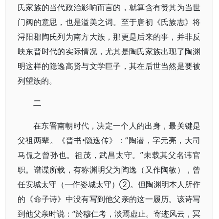
氏家族的当代政治影响而言的，就算含有赞其为当世
门阀的意思，也是溢美之词。至于唐初《氏族志》将
浔阳郡陶氏列为南方大族，那更是后来的事，并非反
映东晋时代的实际情况，尤其是陶氏家族出现了陶渊
明这样的隐逸高贤与文学巨子，其在后世当然是要被
列望族的。
二
在东晋南朝时代，决定一个人的出身，最关键是
父祖两辈。《晋书•隐逸传》：“陶潜，字元亮，大司
马侃之曾孙也。祖茂，武昌太守。”未载其父名讳官
职。谱谍所载，有称渊明父为陶逸（又作陶敏），曾
任安城太守（一作姿城太守）②。但陶渊明本人所作
的《命子诗》中没有写到他父亲的这一履历。该诗写
到他父亲时说：“於穆仁考，淡焉虚止。寄迹风云，冥