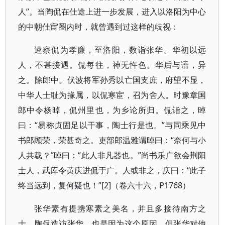
人”。当陶侃在仕途上进一步发展，进入以洛阳为中心
的中朝仕宦圈内时，就曾遇到过这样的歧视：
逵察侃为孝廉，至洛阳，数诣张华。华初以远
人，不甚接遇。侃每往，神无忤色。华后与语，异
之。除郎中。伏波将军孙秀以亡国支庶，府望不显，
中华人士耻为掾属，以侃寒宦，召为舍人。时豫章国
郎中令杨晫，侃州里也，为乡论所归。侃诣之，晫
曰：“易称贞固足以干事，陶士行是也。”与同乘见中
书郎顾荣，荣甚奇之。吏部郎温雅谓晫曰：“奈何与小
人共载？”晫曰：“此人非凡器也。”尚书乐广欲会荆阳
士人，武库令黄庆进侃于广。人或非之，庆曰：“此子
终当远到，复何疑也！”[2]（卷六十六，P1768）
张华素有提携寒素之美名，并且多接待南方之
士，陶侃造访张华，也是因为这个原因。但张华对他