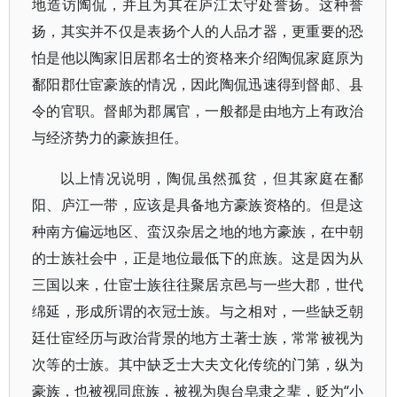
地造访陶侃，并且为其在庐江太守处誉扬。这种誉
扬，其实并不仅是表扬个人的人品才器，更重要的恐
怕是他以陶家旧居郡名士的资格来介绍陶侃家庭原为
鄱阳郡仕宦豪族的情况，因此陶侃迅速得到督邮、县
令的官职。督邮为郡属官，一般都是由地方上有政治
与经济势力的豪族担任。
以上情况说明，陶侃虽然孤贫，但其家庭在鄱
阳、庐江一带，应该是具备地方豪族资格的。但是这
种南方偏远地区、蛮汉杂居之地的地方豪族，在中朝
的士族社会中，正是地位最低下的庶族。这是因为从
三国以来，仕宦士族往往聚居京邑与一些大郡，世代
绵延，形成所谓的衣冠士族。与之相对，一些缺乏朝
廷仕宦经历与政治背景的地方土著士族，常常被视为
次等的士族。其中缺乏士大夫文化传统的门第，纵为
豪族，也被视同庶族，被视为舆台皂隶之辈，贬为“小