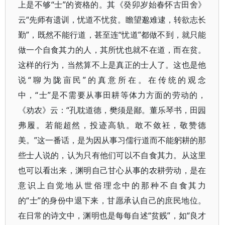
上是不够“士”的资格的。其《癸卯岁始春怀古田舍》
云“先师有遗训，忧道不忧贫。瞻望邈难逮，转欲志长
勤”，既然不能行道，甚至连“忧道”都做不到，就只能
做一个自食其力的人，其所忧也就不在道，而在贫。
这样的行为，当然算不上是真正的士人了。这也是他
说“聊为陇亩民”的真意所在。在传统的观念
中，“士”是不需要从事田耕等体力方面的劳动的，
《劝农》云：“孔耽道德，樊须是鄙。董乐琴书，田园
弗履。若能超然，投迹高轨。敢不敛衽，敬赞德
美。”这一番话，是为因从事习儒行道而不能躬耕的那
些士人说的，认为只有他们可以不自食其力。从这里
也可以看出来，渊明自己甘心从事的农耕劳动，是在
意识上自觉地从世俗理念中的那种不自食其力
的“士”的身份中退下来，甘愿承认自己的庶民地位。
在日常的诗文中，渊明也是每每自述“贫贱”，如“良才