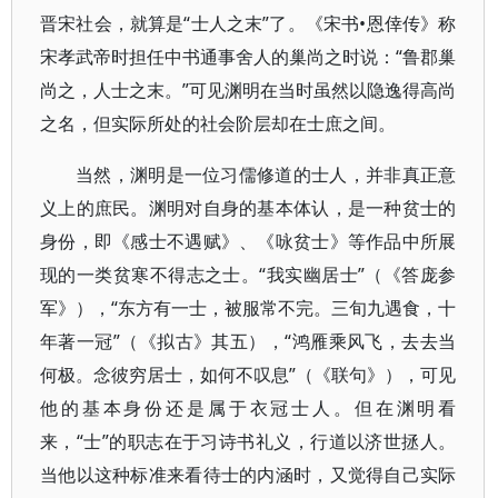
晋宋社会，就算是“士人之末”了。《宋书•恩倖传》称
宋孝武帝时担任中书通事舍人的巢尚之时说：“鲁郡巢
尚之，人士之末。”可见渊明在当时虽然以隐逸得高尚
之名，但实际所处的社会阶层却在士庶之间。
当然，渊明是一位习儒修道的士人，并非真正意
义上的庶民。渊明对自身的基本体认，是一种贫士的
身份，即《感士不遇赋》、《咏贫士》等作品中所展
现的一类贫寒不得志之士。“我实幽居士”（《答庞参
军》），“东方有一士，被服常不完。三旬九遇食，十
年著一冠”（《拟古》其五），“鸿雁乘风飞，去去当
何极。念彼穷居士，如何不叹息”（《联句》），可见
他的基本身份还是属于衣冠士人。但在渊明看
来，“士”的职志在于习诗书礼义，行道以济世拯人。
当他以这种标准来看待士的内涵时，又觉得自己实际