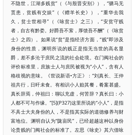
不隐世，江湖多贱贫”（《与殷晋安别》），“驷马无
贳患，贫贱有交娱”（《赠羊长史》），“重华去我
久，贫士世相寻”（《咏贫士》之三），“安贫守贱
者，自古有黔娄。好爵吾不萦，厚馈吾不酬”（《咏贫
士》之四）。如果说“贫”是指经济方面，“贱”即涉及
身份的性质，渊明所说的贱正是指无当世的高名显
爵，差不多沦于庶民之流的社会处境。在门阀社会的
评价标准里，庶族士人与庶民被视为“小人”，含有人
格歧视的意味。《世说新语•方正》：“刘真长、王仲
祖共行，日旰未食。有相识小人贻其餐，肴案甚盛。
真长辞焉，仲祖曰：聊以充虚，何苦辞？真长曰：小
人都不可与作缘。”[5](P327)这里所说的“小人”，是指
不具士大夫身份的人，不是指其实际的道德修养与财
富地位。渊明自认为“陇亩民”，已经超越这种以身份
论贵贱的门阀社会的标准了。左思《咏史》其六借咏