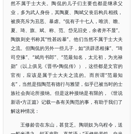
然不属于士大夫。陶侃的儿子们主要也都是继承父
业，多为武人身份，其陶夏、陶斌父丧后构兵相残，
被庾亮斥为丑恶、暴虐。“侃有子十七人，唯洪、瞻、
夏、琦、旗、斌、称、范、岱见旧史，余者并不显”。
陶旗则史书称其“性甚凶暴”。他们当然不属于士大夫
之流。但陶侃的另外一些儿子，如“洪辟丞相掾”、“琦
司空掾”、“斌尚书郎”、“范最知名，太元初，为光禄
勋”（以上俱见《晋书•陶侃传》），这些都是文官的
官衔，应该是属于士大夫之流的。而所谓“范最知
名”，当然是指陶范有德行与雅望，似乎已被当时的士
族社会舆论所接纳。但是这种接纳是有限的，《世说
新语•方正篇》记载一条有关陶范的事，有助于我们了
解这种情况：
王修龄尝在东山，甚贫乏。陶胡奴为乌程令，送
一船米遗之，却不肯取。直答语：“王修龄若饥，自当