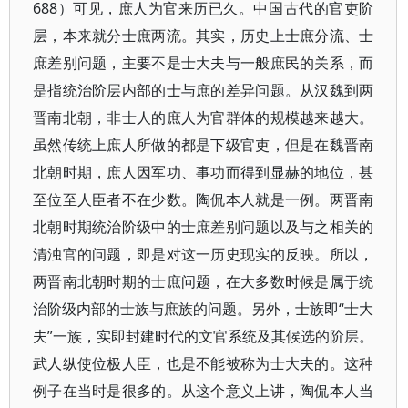
688）可见，庶人为官来历已久。中国古代的官吏阶
层，本来就分士庶两流。其实，历史上士庶分流、士
庶差别问题，主要不是士大夫与一般庶民的关系，而
是指统治阶层内部的士与庶的差异问题。从汉魏到两
晋南北朝，非士人的庶人为官群体的规模越来越大。
虽然传统上庶人所做的都是下级官吏，但是在魏晋南
北朝时期，庶人因军功、事功而得到显赫的地位，甚
至位至人臣者不在少数。陶侃本人就是一例。两晋南
北朝时期统治阶级中的士庶差别问题以及与之相关的
清浊官的问题，即是对这一历史现实的反映。所以，
两晋南北朝时期的士庶问题，在大多数时候是属于统
治阶级内部的士族与庶族的问题。另外，士族即“士大
夫”一族，实即封建时代的文官系统及其候选的阶层。
武人纵使位极人臣，也是不能被称为士大夫的。这种
例子在当时是很多的。从这个意义上讲，陶侃本人当