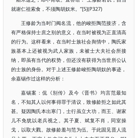
就谢仁祖索食，不须陶胡奴米。”[5](P327)
王修龄为当时门阀名流，他的峻拒陶范接济，含
有严格保持士庶之别的意义，在当时被视为正直清高
的行为。这样看来，在当时士族社会舆情中，陶氏家
族基本上还被视为武人家族，未被士大夫社会所接
纳，即虽有当代的权势，但还没有获得为当世所公认
的士族的身份。对于上述王修龄峻拒陶胡奴的事迹，
余嘉锡作过这样的分析：
嘉锡案：侃《别传》及今《晋书》均言范最知
名，不知其人以何事得罪于清议，致修龄拒之如此其
甚。疑因陶氏本出寒门，士行虽立大功，而王、谢家
儿不免犹以老兵视之。其子夏、斌复不肖，同室操
戈，以取大戮。故修龄羞与范为伍。于此固见晋人流