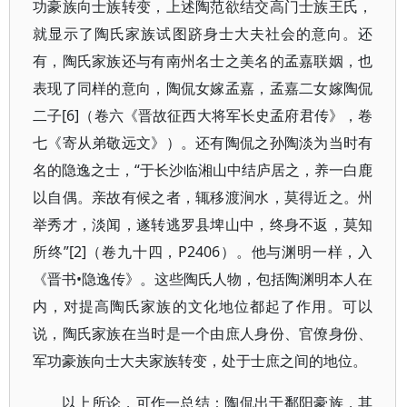
功豪族向士族转变，上述陶范欲结交高门士族王氏，
就显示了陶氏家族试图跻身士大夫社会的意向。还
有，陶氏家族还与有南州名士之美名的孟嘉联姻，也
表现了同样的意向，陶侃女嫁孟嘉，孟嘉二女嫁陶侃
二子[6]（卷六《晋故征西大将军长史孟府君传》，卷
七《寄从弟敬远文》）。还有陶侃之孙陶淡为当时有
名的隐逸之士，“于长沙临湘山中结庐居之，养一白鹿
以自偶。亲故有候之者，辄移渡涧水，莫得近之。州
举秀才，淡闻，遂转逃罗县埤山中，终身不返，莫知
所终”[2]（卷九十四，P2406）。他与渊明一样，入
《晋书•隐逸传》。这些陶氏人物，包括陶渊明本人在
内，对提高陶氏家族的文化地位都起了作用。可以
说，陶氏家族在当时是一个由庶人身份、官僚身份、
军功豪族向士大夫家族转变，处于士庶之间的地位。
以上所论，可作一总结：陶侃出于鄱阳豪族，其