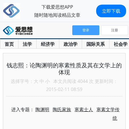
下载爱思想APP
立即下载
随时随地阅读精品文章
登录
注册
首页
法学
经济学
政治学
国际关系
社会学
钱志熙：论陶渊明的寒素性质及其在文学上的
体现
选择字号：
大
中
小
本文共阅读 4044 次 更新时间：
2015-02-11 08:59
进入专题：
陶渊明
陶氏家族
寒素士人
寒素文学传
统