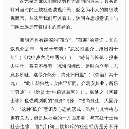
这无疑是庶民阶级以劳作为高尚的宣言，其实是
针对当时的士族社会蔑视庶民，贬之为小人的阶级歧
视而言。从这里我们可以看出，渊明在思想意识上与
门阀士族是有着根本的差异的。
渊明还具有很深的“孤介”、“孤寒”的意识，其自
叙孤介之志，每形于笔端：“总发抱孤介，淹出四十
年”（《戊申岁六月中遇火》），“畴昔苦长饥，投耒
去学仕。将养不得节，冻馁固缠己。是时向立年，志
意多所耻。遂尽介然分，终死归田里”（《饮酒》其十
九），“此士胡独然，实由罕所同。介焉安其业，所乐
非穷通”（《咏贫士•仲蔚蓬蒿宅》）。颜延之《陶征
士诔》也强调渊明的“孤介”情操：“物尚孤生，人固介
立。”这种“孤介”意识及心态的形成，虽然与其性格志
趣有关系，但是从社会的一方面来看，与其处于士族
社会边缘、遭到门阀士族排斥的社会经历是分不开