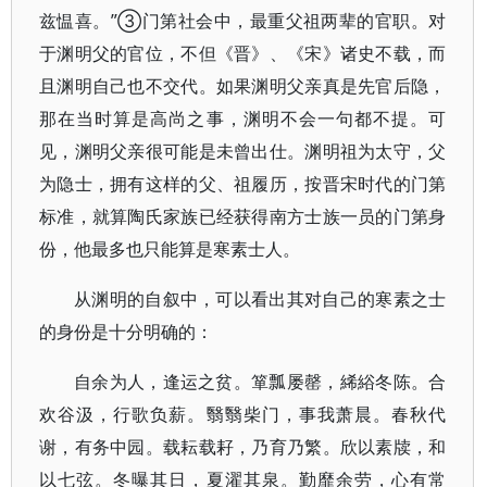
兹愠喜。”③门第社会中，最重父祖两辈的官职。对
于渊明父的官位，不但《晋》、《宋》诸史不载，而
且渊明自己也不交代。如果渊明父亲真是先官后隐，
那在当时算是高尚之事，渊明不会一句都不提。可
见，渊明父亲很可能是未曾出仕。渊明祖为太守，父
为隐士，拥有这样的父、祖履历，按晋宋时代的门第
标准，就算陶氏家族已经获得南方士族一员的门第身
份，他最多也只能算是寒素士人。
从渊明的自叙中，可以看出其对自己的寒素之士
的身份是十分明确的：
自余为人，逢运之贫。箪瓢屡罄，絺綌冬陈。合
欢谷汲，行歌负薪。翳翳柴门，事我萧晨。春秋代
谢，有务中园。载耘载耔，乃育乃繁。欣以素牍，和
以七弦。冬曝其日，夏濯其泉。勤靡余劳，心有常