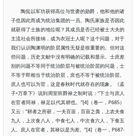
陶侃以军功获得高位与世袭的勋爵，他和他的诸
子也因此而成为统治集团的一员。陶氏家族是否因此
就获得了士族的地位呢？其成员是否已经被士大夫的
主流社会所接纳，成为衣冠士人呢？这个问题，对于
我们认识陶渊明的阶层属性无疑是很重要的。但对这
些问题，历史文献中没有明确的记载和显示。士庶差
别的问题不等同于统治阶层与被统治阶层的问题，士
不等于即相当于统治阶层，庶也不等于被统治阶层。
庶人也可以为官，这是春秋时代就存在的现象。《孟
子•万章下》说到周室班爵禄之制时说：“下士与庶人
在官者同禄，禄足以代其耕也。”[4]（卷一，P685）
又云：“耕者之所获，一夫百亩，百亩之粪，上农夫食
九人，上次食八人，中食七人，中次食六人，下食五
人。庶人在官者，其禄以是为差。”[4]（卷一，P687-