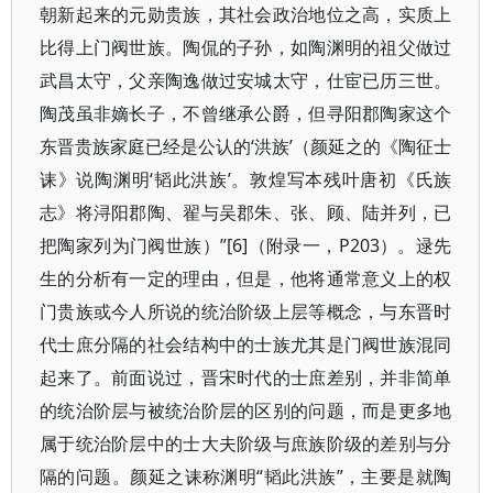
朝新起来的元勋贵族，其社会政治地位之高，实质上
比得上门阀世族。陶侃的子孙，如陶渊明的祖父做过
武昌太守，父亲陶逸做过安城太守，仕宦已历三世。
陶茂虽非嫡长子，不曾继承公爵，但寻阳郡陶家这个
东晋贵族家庭已经是公认的‘洪族’（颜延之的《陶征士
诔》说陶渊明‘韬此洪族’。敦煌写本残叶唐初《氏族
志》将浔阳郡陶、翟与吴郡朱、张、顾、陆并列，已
把陶家列为门阀世族）”[6]（附录一，P203）。逯先
生的分析有一定的理由，但是，他将通常意义上的权
门贵族或今人所说的统治阶级上层等概念，与东晋时
代士庶分隔的社会结构中的士族尤其是门阀世族混同
起来了。前面说过，晋宋时代的士庶差别，并非简单
的统治阶层与被统治阶层的区别的问题，而是更多地
属于统治阶层中的士大夫阶级与庶族阶级的差别与分
隔的问题。颜延之诔称渊明“韬此洪族”，主要是就陶