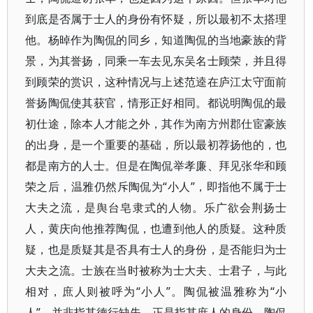
到底是否属于士人的身份有怀疑，所以最初不太搭理
他。杨晫作为陶侃的同乡，知道陶侃的当地豪族的背
景，为其誉扬，同乘一车去见东吴名士顾荣，并且得
到顾荣的赏识，这种情况与上述范逵在庐江太守面前
誉扬陶侃使其获官，情形正好相同。都说明陶侃的最
初仕途，除本人才能之外，其作为南方州郡仕宦豪族
的出身，是一个重要的基础，所以最初荐扬他的，也
都是南方的人士。但是在陶侃举孝廉、拜见张华和顾
荣之后，温雅仍然斥陶侃为“小人”，即指他不属于士
大夫之流，是舆台皂隶式的人物。乐广欲会荆扬士
人，黄庆向他推荐陶侃，也遭到他人的质疑。这种质
疑，也是质疑其是否具有士人的身份，是否能归为士
大夫之流。士族在当时被称为士大夫、士君子，与此
相对，庶人则被呼为“小人”。陶侃被温雅称为“小
人”，并非指其德行缺失，正是指其庶人的身份。陶侃