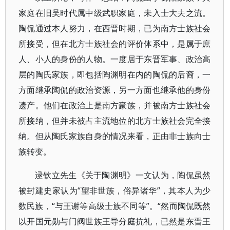
家庭在旧吴时代属中级武职家庭，未入士大夫之流。
陶侃通过本人努力，在西晋时期，已为南方士族社会
所接受，但在北方士族社会的评价体系中，是属于庶
人、小人的身份的人物。一度居于东晋军事、政治高
层的陶氏家族，即包括陶渊明在内的陶侃的后裔，一
方面继承陶侃的政治资源，另一方面也继承他的身份
遗产。他们在政治上是南方豪族，并被南方士族社会
所接纳，但并未被占主流地位的北方士族社会完全接
纳。但从陶氏家族自身的情况来看，正由非士族向士
族转变。
逯钦立先生《关于陶渊明》一文认为，陶侃虽然
被封建史家认为“望非世族，俗异诸华”，其本人为少
数民族，“与王谢等高级士族不同等”。“然而陶侃既然
以开国元勋与门阀世族王导分庭抗礼，已然是东晋王