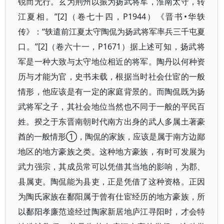
锐而无行。玄为荆州以振为扬武将军，淮南太守，转
江夏相。”[2]（卷七十四，P1944）《晋书•华轶
传》：“轶遣前江夏太守陶侃为扬武将军率兵三千屯夏
口。”[2]（卷六十一，P1671）据上述可知，扬武将
军是一种大致与太守地位相近的将军。陶丹以何种资
历与才能为官，史书未载，根据当时社会仕宦的一般
情形，他应该是有一定的家庭背景的。而陶侃既为扬
武将军之子，其社会地位当然也不同于一般的平民百
姓。揆之于东晋南朝时代南方出身的武人多属土著豪
酋的一般情形①，陶侃的家族，应该是属于南方边鄙
地区的地方豪族之类。这种地方豪族，有时可发展为
武力强宗，其成员常可以凭借其当地的影响，为郡、
县属吏。陶侃能为县吏，正是凭借了这种资格。正因
为陶氏家族在鄱阳属于曾有仕宦经历的地方豪族，所
以鄱阳孝廉范逵经过陶家新居地庐江寻阳时，才会特