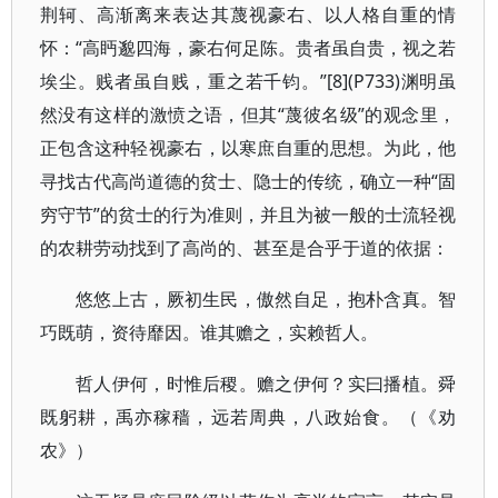
荆轲、高渐离来表达其蔑视豪右、以人格自重的情
怀：“高眄邈四海，豪右何足陈。贵者虽自贵，视之若
埃尘。贱者虽自贱，重之若千钧。”[8](P733)渊明虽
然没有这样的激愤之语，但其“蔑彼名级”的观念里，
正包含这种轻视豪右，以寒庶自重的思想。为此，他
寻找古代高尚道德的贫士、隐士的传统，确立一种“固
穷守节”的贫士的行为准则，并且为被一般的士流轻视
的农耕劳动找到了高尚的、甚至是合乎于道的依据：
悠悠上古，厥初生民，傲然自足，抱朴含真。智
巧既萌，资待靡因。谁其赡之，实赖哲人。
哲人伊何，时惟后稷。赡之伊何？实曰播植。舜
既躬耕，禹亦稼穑，远若周典，八政始食。（《劝
农》）