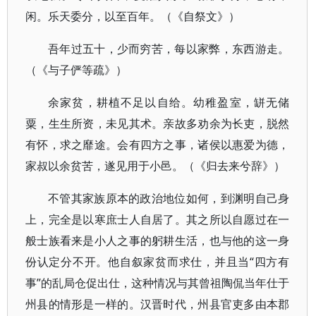
闲。乐天委分，以至百年。（《自祭文》）
吾年过五十，少而穷苦，每以家弊，东西游走。
（《与子俨等疏》）
余家贫，耕植不足以自给。幼稚盈室，缾无储
粟，生生所资，未见其术。亲故多劝余为长吏，脱然
有怀，求之靡途。会有四方之事，诸侯以惠爱为德，
家叔以余贫苦，遂见用于小邑。（《归去来兮辞》）
不管其家族原本的政治地位如何，到渊明自己身
上，完全是以寒庶士人自居了。其之所以自愿过在一
般士族看来是小人之事的躬耕生活，也与他的这一身
份认定分不开。他自叙家贫而求仕，并且当“四方有
事”的乱局仓促出仕，这种情况与其曾祖陶侃当年仕于
州县的情形是一样的。汉晋时代，州县官吏多由本郡