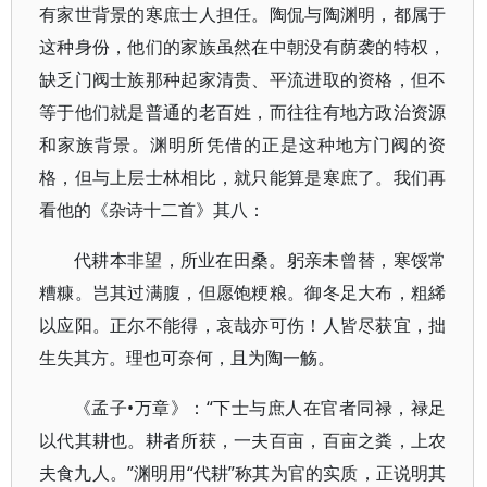
有家世背景的寒庶士人担任。陶侃与陶渊明，都属于
这种身份，他们的家族虽然在中朝没有荫袭的特权，
缺乏门阀士族那种起家清贵、平流进取的资格，但不
等于他们就是普通的老百姓，而往往有地方政治资源
和家族背景。渊明所凭借的正是这种地方门阀的资
格，但与上层士林相比，就只能算是寒庶了。我们再
看他的《杂诗十二首》其八：
代耕本非望，所业在田桑。躬亲未曾替，寒馁常
糟糠。岂其过满腹，但愿饱粳粮。御冬足大布，粗絺
以应阳。正尔不能得，哀哉亦可伤！人皆尽获宜，拙
生失其方。理也可奈何，且为陶一觞。
《孟子•万章》：“下士与庶人在官者同禄，禄足
以代其耕也。耕者所获，一夫百亩，百亩之粪，上农
夫食九人。”渊明用“代耕”称其为官的实质，正说明其