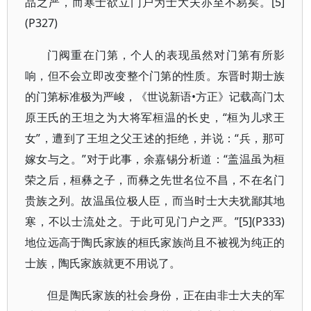
品之严，而寒士欲立门户为士大夫亦至不易矣。[5]
(P327)
门阀重在门第，个人的表现虽然对门第有所影
响，但不会立即改变整个门第的性质。东晋时期士族
的门第标准极为严峻，《世说新语•方正》记载高门太
原王氏的王坦之为大将军桓温的长史，“桓为儿求王
女”，遭到了王坦之父王述的拒绝，并说：“兵，那可
嫁女与之。”对于此事，余嘉锡分析道：“盖温虽为桓
荣之后，桓彝之子，而彝之先世名位不昌，不在名门
贵族之列。故温虽位极人臣，而当时士大夫犹鄙其地
寒，不以士流处之。于此可见门户之严。”[5](P333)
地位远高于陶氏家族的桓氏家族尚且不被视为纯正的
士族，陶氏家族就更不用说了。
但是陶氏家族的社会身份，正在由非士大夫的军