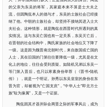
的父亲为东吴的将军，其家庭本来不算是士大夫之
流，但因陶侃本人的德与才，东吴的士族社会已经接
纳了他。中朝的士族社会，却坚持不接纳其进入士大
夫社会。这种情形，就是陶侃在西晋时代所遇到的真
实情况。这与东吴亡国也有一定关系，东吴灭亡后，
在晋朝的社会结构中，陶氏家族的社会地位又下降了
一级。这是因为魏晋南北朝时代，来自敌国或亡国的
人士，其在旧国的门第往往要降低一级，尤其是在文
化上的地位，往往会受到质疑。如陆机兄弟以东吴一
等门第入晋后，也只以寒素身份举荐（《晋书•陆机
传》），就是一个明证。孙秀以东吴皇室的身份在东
晋为官，却被视为“亡国支庶”，“中华人士”即北方士
族“耻为掾属”，又是一个证据。
陶侃因其才器并际会两晋之际的军事风云，成为