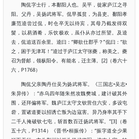
陶侃字士行，本鄱阳人也。吴平，徙家庐江之寻
阳。父丹，吴扬武将军。侃早孤贫，为县吏。鄱阳孝
廉范逵尝过侃，时仓卒无以待宾，其母乃截发得双
髲，以易酒肴，乐饮极欢，虽仆从亦过所望。及逵
去，侃追送百余里。逵曰：“卿欲仕郡乎？”侃曰：“欲
之，困于无津耳！”逵过于庐江太守张夔，称美之。夔
召为督邮，领枞阳令。有能名，迁主薄。[2]（卷六十
六，P1768）
陶侃父亲陶丹仕吴为扬武将军。《三国志•吴志•
朱异传》：“赤乌四年随朱然攻魏樊城，建计破其外
围，还拜偏将军。魏庐江太守文钦营住六安，多设屯
砦，置诸道要以招诱亡叛为边寇害。异乃身率其手下
二千人掩破钦七屯，斩首数百迁扬武将军。”[3]（卷
五十六，P1314）《晋书•桓振传》：“振字道全少果