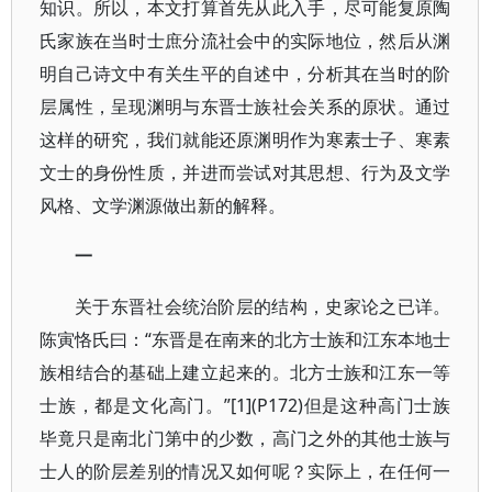
知识。所以，本文打算首先从此入手，尽可能复原陶
氏家族在当时士庶分流社会中的实际地位，然后从渊
明自己诗文中有关生平的自述中，分析其在当时的阶
层属性，呈现渊明与东晋士族社会关系的原状。通过
这样的研究，我们就能还原渊明作为寒素士子、寒素
文士的身份性质，并进而尝试对其思想、行为及文学
风格、文学渊源做出新的解释。
一
关于东晋社会统治阶层的结构，史家论之已详。
陈寅恪氏曰：“东晋是在南来的北方士族和江东本地士
族相结合的基础上建立起来的。北方士族和江东一等
士族，都是文化高门。”[1](P172)但是这种高门士族
毕竟只是南北门第中的少数，高门之外的其他士族与
士人的阶层差别的情况又如何呢？实际上，在任何一