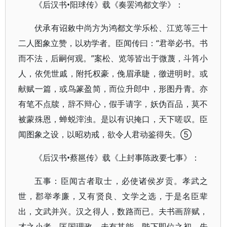
《后汉书•阳球传》载《奏罢鸿都文学》：
伏承有诏敕中尚方为鸿都文学乐松、江览等三十
二人图象立赞，以劝学者。臣闻传曰：“君举必书。书
而不法，后嗣何观。”案松、览等皆出于微蔑，斗筲小
人，依凭世戚，附托权豪，俛眉承睫，徼进明时。或
献赋一篇，或鸟篆盈简，而位升郎中，形图丹青。亦
有笔不点牍，辞不辩心，假手请字，妖伪百品，莫不
被蒙殊恩，蝉蜕滓浊。是以有识掩口，天下嗟叹。臣
闻图象之设，以昭劝戒，欲令人君动鉴得失。⑤
《后汉书•蔡邕传》载《上封事陈政要七事》：
五事：臣闻古者取士，必使诸侯岁贡。孝武之
世，郡举孝廉，又有贤良、文学之选，于是名臣辈
出，文武并兴。汉之得人，数路而已。夫书画辞赋，
才之小者，匡国理政，未有其能。陛下即位之初，先