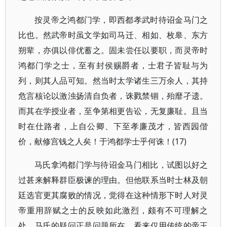
按灵帝之鸿都门学，即西都孝武时待诏金马门之
比也。然武帝时虽文学如司马迁、相如、枚皋、东方
朔辈，亦俱以俳优蓄之。固未尝任以要职，而灵帝时
鸿都门学之士，至有封侯赐爵者，士君子皆耻与为
列，则其人品可知。然当时太学诸生三万余人，其持
危言核论以激浊扬清自负者，诛戮禁锢，殆靡孑遗。
而其在学授业者，至争第相更告讼，无复廉耻。且当
时在仕路者，上自公卿、下至孝廉茂才，皆西园偕
价，献修宫钱之人矣！于鸿都学士乎何诛！(17)
马氏拿鸿都门学与待诏金马门相比，试图以好之
过甚来解释群臣极谏的理由。但他联系当时士林及朝
廷选官更其腐败的情况，觉得在这种情形下时人对灵
帝重用辞赋之士的反映如此激烈，颇有不可理解之
处。马氏的疑问正是问题所在。看来仅用传统的帝王