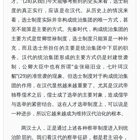
才。”(28)从我们今天能够考察到的史实来看，选士制
度的真正实行，应该是在汉代。从历史上的情况来
看，选士制度实际并非构成统治集团的唯一方式，甚
至不能算是主要的方式。先秦时代，构成统治集团的
主要方式是世卿世禄制度，选士制度只能算是一种补
充，而且选士所担任的主要是统治集团中下层的职
务。汉代的统治集团形成的主要方式仍是封建世袭
制，公卿大臣中也有所谓“金张籍旧业，七叶珥汉
貂”(29)的准世袭的现象。但选士制度对于构成统治集
团的作用，在汉代显然越来越重要了。尤其是汉武帝
独尊儒术之后，儒士成了选举的主要对象，造成儒学
与选举的紧密结合。这在人才选举制度上，可以说是
一种进步，所以它越来越成为维持汉代治化的根本。
两汉士人，正是通过上述各种察举制度进入到统
治阶层的。我们看汉代的察举征辟，都是君主诏令，