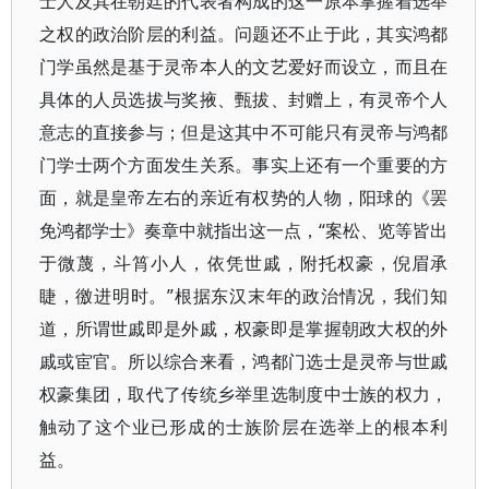
士人及其在朝廷的代表者构成的这一原本掌握着选举
之权的政治阶层的利益。问题还不止于此，其实鸿都
门学虽然是基于灵帝本人的文艺爱好而设立，而且在
具体的人员选拔与奖掖、甄拔、封赠上，有灵帝个人
意志的直接参与；但是这其中不可能只有灵帝与鸿都
门学士两个方面发生关系。事实上还有一个重要的方
面，就是皇帝左右的亲近有权势的人物，阳球的《罢
免鸿都学士》奏章中就指出这一点，“案松、览等皆出
于微蔑，斗筲小人，依凭世戚，附托权豪，倪眉承
睫，徼进明时。”根据东汉末年的政治情况，我们知
道，所谓世戚即是外戚，权豪即是掌握朝政大权的外
戚或宦官。所以综合来看，鸿都门选士是灵帝与世戚
权豪集团，取代了传统乡举里选制度中士族的权力，
触动了这个业已形成的士族阶层在选举上的根本利
益。