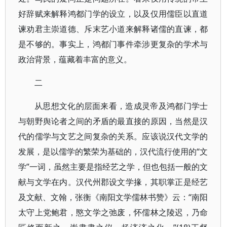
好辞赋来解释鸿都门学的设立，以及仅用儒臣以直道
谏劝君主崇道德、斥末艺小道来解释诸儒的直谏，都
是不够的。事实上，鸿都门事件牵涉更复杂的学术与
政治背景，蕴藏着丰富的意义。
二
从思想文化的层面来看，造成灵帝及鸿都门学士
与朝野舆论者之间的矛盾的最直接的原因，当然是汉
代的儒学与文艺之间复杂的关系。应该说汉代文学的
发展，是以儒学的繁荣为基础的，汉代流行使用的“文
学”一词，虽然主要是指经艺之学，但也包括一般的文
献与文学在内。汉代州郡设文学掾，其职掌正是经艺
及文献、文翰，张衡《南阳文学儒林书赞》云：“南阳
太守上党鲍君，愍文学之弛废，怀儒林之陵迟，乃命