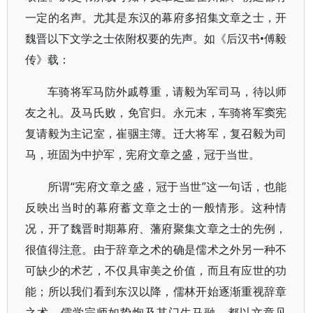
一定的名声。尤其是东汉的幕府多招集文章之士，开
魏晋以下文学之士依附权要的先声。如《后汉书•傅毅
传》载：
车骑将军马防外戚尊重，请毅为军司马，待以师
友之礼。及马氏败，免官归。永元末，车骑将军窦宪
复请毅为主记室，崔骃主簿。迁大将军，复召毅为司
马，班固为中护军，宪府文章之盛，冠于当世。
所谓“宪府文章之盛，冠于当世”这一句话，也能
反映出当时的幕府蓄文章之士的一般情形。这种情
况，开了魏晋时期幕府、藩府聚集文章之士的先例，
很值得注意。由于辞章之术的确是儒术之外另一种不
可缺少的术艺，不仅具审美之价值，而且有应世的功
能；所以我们看到东汉以降，儒林开始逐渐重视辞章
之术，儒学宗师如挚恂及其门生马融，都以文章见