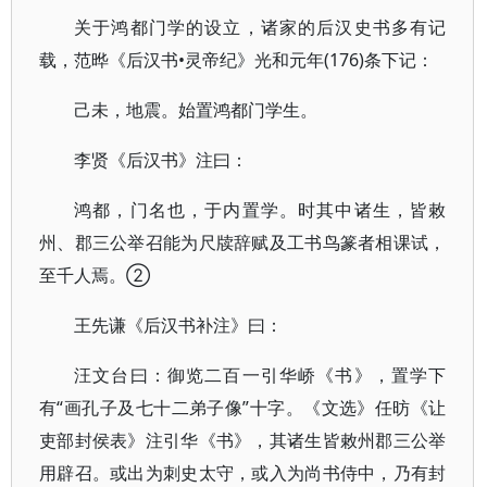
关于鸿都门学的设立，诸家的后汉史书多有记
载，范晔《后汉书•灵帝纪》光和元年(176)条下记：
己未，地震。始置鸿都门学生。
李贤《后汉书》注曰：
鸿都，门名也，于内置学。时其中诸生，皆敕
州、郡三公举召能为尺牍辞赋及工书鸟篆者相课试，
至千人焉。②
王先谦《后汉书补注》曰：
汪文台曰：御览二百一引华峤《书》，置学下
有“画孔子及七十二弟子像”十字。《文选》任昉《让
吏部封侯表》注引华《书》，其诸生皆敕州郡三公举
用辟召。或出为刺史太守，或入为尚书侍中，乃有封