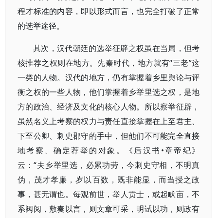
程才标准的内容，即以形式而言，也完全打破了正常
的选举途径。
其次，汉代朝廷的选举征辟之权虽在当局，但考
核推荐之权则在地方。先秦时代，地方就有“三老”这
一类的人物。汉代的地方，仍有掌握着乡里舆论与评
衡之权的一些人物，他们掌握着乡举里选之权，是地
方的政治、经济及文化的核心人物。所以察举征辟，
虽然名义上考察的权力与责任直接掌握在上至君主、
下至公卿、刺史郡守的手中，但他们不可能完全直接
地考察、确定荐举的对象。《后汉书•章帝纪》
云：“夫乡举里选，必累功劳，今刺史守相，不明真
伪，茂才孝廉，岁以百数，既非能显，而当授之政
事，甚无谓也。每观前世，举人贡士，或起畎亩，不
系阀阅，敷奏以言，则文章可采，明试以功，则政有