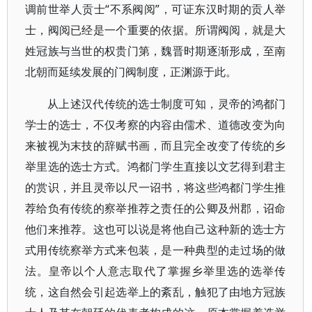
调前世举人贡士“不系阀阅”，可证东汉时期的贡人举
士，阀阅已经是一个重要的依据。所谓阀阅，就是大
姓冠族与当世的权贵门第，魏晋时期逐渐形成，至南
北朝而延续发展的门阀制度，正渊源于此。
从上述汉代传统的选士制度可知，灵帝的鸿都门
学士的选士，不仅考察的内容由儒术、道德改变为向
来被视为末技的辞赋书画，而且完全改变了传统的乡
举里选的选士方式。鸿都门学生直接以文艺得到君主
的赏识，并且灵帝以尺一诏书，将这些鸿都门学生推
荐给负有传统的察举推荐之责任的公卿及州郡，诏命
他们来推荐。这也可以说是将他自己这种新的选士方
式用传统察举方式来包装，是一种典型的走过场的做
法。皇帝以个人意志取代了掌握乡举里选的选举传
统，这自然会引起选举上的紊乱，触犯了由地方冠族