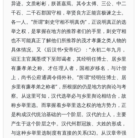
异迹。文质彬彬，朕甚嘉焉。其令太傅、三公、中二
千石、二千石郡国守相，举贤良方正能言极谏之士。
各一人。”所谓“刺史守相不明真伪”，正说明真正的选
举之权，是掌握在地方的推荐者们的手里，刺史守相
也不可能真正了解他们所推荐的茂才孝廉之类人物的
具体情况。又《后汉书•安帝纪》：“永初二年九月，
诏王主官属墨绶下至郎谒者，其经明任博士、居乡里
有廉孝弟之称、才任理人者，国相岁移名，与计偕
上，尚书公府通调令得外补。”所谓“经明任博士、居
乡里有廉孝弟之称者”，所根据的仍是地方的舆论与考
察。从这里可知，汉代选举必与乡里舆论相结合，故
称乡举里选。而掌握着乡举里选之权的地方势力，正
是构成汉代统治基础的一个阶层。汉代的士人，主要
产生于这个阶层之中。汉代州郡冠族、大姓的形成，
与这种乡举里选制度有直接的关系(32)。从汉章帝强