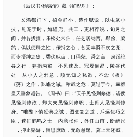
《后汉书•杨赐传》载《虹晲对》：
又鸿都门下，招会群小，造作赋说，以虫篆小
技，见宠于时，如驩兜、共工，更相荐说，旬月之
间，并各拔擢，乐松处常伯，任芝居纳言。郄俭、梁
鹄，俱以便辟之性，佞辩之心，各受丰爵不次之宠，
而令搢绅之徒，委伏畎亩，口诵尧、舜之言，身蹈绝
谷之行，弃捐沟壑，不见逮及。冠履倒易，陵谷代
处，从小人之邪意，顺无知之私欲，不念《板》
《荡》之作，虺蜴之诫。殆哉之危，莫过于今。幸赖
皇天垂象谴告。《周书》曰：“天子见怪则修德，诸侯
见怪则修政，卿大夫见怪则修职，士庶人见怪则修
身。”唯陛下慎经典之诫，图变复之道，斥远佞巧之
臣，速征鹤鸣之士，内亲张仲，外任山甫，断绝尺
一，抑止槃游，留思庶政，无敢怠遑。冀上天还威，