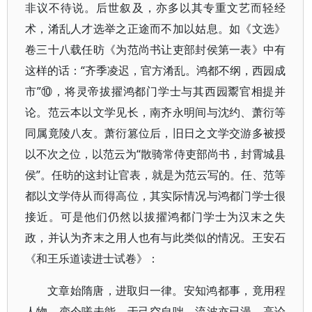
非议不待说。后世叙及，亦多以其专重文艺而轻经
术，淆乱人才选举之正途而不加以姑息。如《文选》
卷三十八载任昉《为范尚书让吏部封侯第一表》中有
这样的话：“齐季凌迟，官方淆乱。鸿都不纲，西园成
市”⑩，将灵帝拔擢鸿都门学士与其西园鬻官相提并
论。范云本以文学见长，南齐永明间与沈约、萧衍等
同属竟陵八友。萧衍篡位后，旧日之文学交游多被授
以不次之位，以范云为“散骑常侍吏部尚书，封霄城县
侯”。任昉的这封让官表，就是为范云写的。任、范等
都以文学侍从而得高位，其实际情况与鸿都门学士很
接近。可是他们仍然以拔擢鸿都门学士为汉末之失
政，并认为齐末之用人也有与此类似的情况。王安石
《和王乐道读进士试卷》：
文章始隋唐，进取归一律。安知鸿都事，竟用程
人物。变今嗟未能，于己空自咄。流波亦已漫，高论