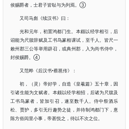
侯赐爵者，士君子皆耻与为列焉。③
又司马彪《续汉书》曰：
光和元年，初置鸿都门生。本颇以经学相引，后
诏能为尺牍辞赋及工书鸟篆相课试，至千人。皆尺一
敕州郡三公等举用辟召，或典州郡，入为尚书侍中，
封侯赐爵。④
又范晔《后汉书•蔡邕传》：
初，（灵）帝好学，自造《皇羲篇》五十章，因
引诸生能为文赋者。本颇以经学相招，后诸为尺牍及
工书鸟篆者，皆加引召，遂至数千人。侍中祭酒乐
松、贾护，多引无行趣势之徒，并待制鸿都门下，憙
陈方俗闾里小事，帝甚悦之，待以不次之位。