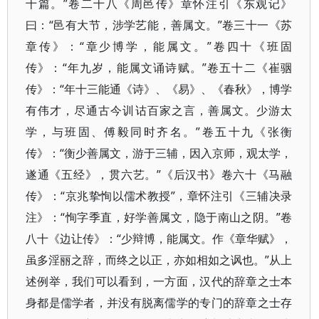
十篇。”卷二十八《周邑传》章怀注引《东观记》
曰：“邑有大节，涉学艺能，善属文。”卷三十一《苏
章传》：“章少博学，能属文。”卷四十《班固
传》：“年九岁，能属文诵诗赋。”卷五十二《崔骃
传》：“年十三能通《诗》、《易》、《春秋》，博学
有伟才，尽通古今训诂百家之言，善属文。少游太
学，与班固、傅毅同时齐名。”卷五十九《张衡
传》：“衡少善属文，游于三辅，因入京师，观太学，
遂通《五经》，贯六艺。”《后汉书》卷六十《马融
传》：“京兆挚恂以儒术教授”，章怀注引《三辅决录
注》：“恂字季直，好学善属文，隐于南山之阴。”卷
八十《边让传》：“少辩博，能属文。作《章华赋》，
虽多淫丽之辞，而终之以正，亦如相如之讽也。”从上
述例举，我们可以看到，一方面，汉代的辞章之士本
身都是儒学者，并没有脱离儒学的专门的辞章之士存