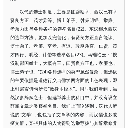
汉代的选士制度，主要是征辟察举。西汉已有举
贤良方正、茂才异等、博士弟子、射策明经、举廉、
孝弟力田等各种各样的选举名目(22)。东汉继承西汉
的选举方法，更加以完善化，有贤良方正直言能谏、
博士弟子、孝廉、至孝、有道、敦厚质直、仁贤、茂
才四行、明经、计偕等选举名目(23)。马端临云：“按
汉制郡国举士，大概有三，曰贤良方正也，孝廉也，
博士弟子也。”(24)各种选举的类型虽然复杂，但选拔
的主要依据是道德行义与儒学两方面的出色表现，即
上引屠寄诗句所云“致身本经术”。同时我们看到，虽
然汉多辞赋之士，但选举荐士的科目中，并没有设立
辞赋文章之类察举名目。我们上面论述到，汉代人所
说的“文学”，也包括了文章学的内容，而汉儒也多兼
擅文辞，某些具体的人物得到选举荐拔与其辞章修养