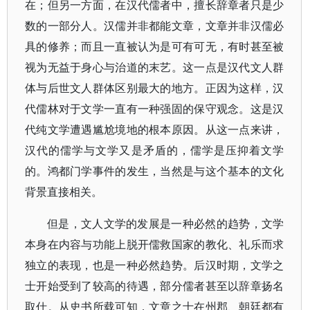
在；但另一方面，在汉代儒者中，擅长辞章者只是少
数的一部分人。汉儒并非都能文章，文章并非汉儒必
具的修养；而且一直被认为是可有可无，有时甚至被
视为无益于身心与治道的末艺。这一点是汉代文人群
体与后世文人群体区别最大的地方。正因为这样，汉
代儒林对于文学一直有一种强固的保守观念。这是汉
代纯文学遭遇尴尬境地的根本原因。从这一点来讲，
汉代的儒学与文学又是矛盾的，儒学是压抑着文学
的。鸿都门学事件的发生，当然是与这个基本的文化
背景直接相关。
但是，文人文学的发展是一种必然的趋势，文学
本身在内容与功能上脱开儒救国家的教化、礼乐而求
独立的表现，也是一种必然趋势。后汉时期，文学之
士开始受到了较高的待遇，部分儒者甚至以辞章扬名
取仕。从史书所载可知，文章之士在州郡、朝廷都有