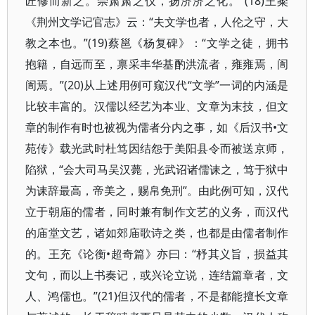
匠修而新之。崇肃肃之仪，扬济济之化。”(18)王粲
《荆州文学记官志》云：“夫文学也者，人伦之守，大
教之本也。”(19)蔡邕《杨复碑》：“文学之徒，拥书
抱籍，自远而至，禀采丰华基酌洪流者，雍雍焉，訚
訚焉。”(20)从上述用例可窥汉代“文学”一词的内涵是
比较丰富的。汉儒以经艺为本业、文章为末技，但文
章的制作有时也被视为儒者分内之事，如《后汉书•文
苑传》载光武时杜笃因结怨于美阳县令而被送京师，
陷狱，“会大司马吴汉薨，光武诏诸儒诔之，笃于狱中
为诔辞最高，帝美之，赐帛免刑”。由此例可知，汉代
立于朝庙的儒者，同时兼有制作文艺的义务，而汉代
的庙堂文艺，诸如郊庙歌诗之类，也都是由儒者制作
的。王充《论衡•超奇篇》亦曰：“杼其义旨，损益其
文句，而以上书奏记，或兴论立说，连结篇章者，文
人、鸿儒也。”(21)但汉代的儒者，不是都能擅长文章