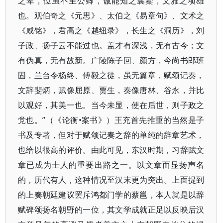
之辈，位虽不至公卿，诚能知之囊橐，文雅之项雄
也。观伯奇之《元思》、太伯之《易章句》、文术之
《咸铭》，君高之《越纽录》，长生之《洞历》，刘
子政、扬子云不能过也。盖才有深浅，无有古今；文
有伪真，无有故新。广陵陈子回、颜方，今尚书郎班
固，兰台令杨终、傅毅之徒，虽无篇章，赋颂记奏，
文辞斐炳，赋像屈原、贾生，奏像唐林、谷永，并比
以观好，其美一也。当今未显，使在后世，则子政之
党也。”（《论衡•案书》）王充首先推重的当然是子
书及专著，但对于赋颂记奏之辞的单纯的辞章艺术，
也给以很高的评价。由此可见，东汉时期，习辞赋文
章已成为士人的重要出路之一。以文章而显扬声名
的，历代有人，这种情况至汉末更为突出。上面提到
的上奏朝廷建议罢斥鸿都门学的蔡邕，本人就是以辞
赋碑颂扬名朝野的一位，其文学成就正足以反映后汉