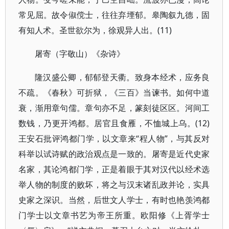
常见屈。故令俶傥士，往往弃堙郁。皋陶叙九德，固
有知人术。圣世欲尔为，徐观异人出。(11)
屠寄（字敬山）《杂诗》
隆汉盛公卿，郁郁登天衢。致身本经术，应务良
不疏。《春秋》可折狱，《三百》当谏书。如何中道
衰，渐用章句儒。章句亦不足，篆刻徒区区。河间工
数钱，乃更开鸿都。居官且食雁，不恤城上乌。(12)
王安石批评鸿都门学，以文章来“程人物”，与其反对
科举以试诗赋的政治观点是一致的。屠寄是近代史家
名家，其论鸿都门学，正是着眼于其对汉代以经术选
举人物的制度的败坏，将之与汉末诸乱政并论，实具
史家之深识。当然，后世文人学士，有时也艳羡鸿都
门学士以文章书艺为帝王所重。欧阳修《上胥学士