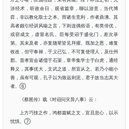
涉经术，听政余日，观省篇章，聊以游意，当代博
弈，非以教化取士之本。而诸生竞利，作者鼎沸。其
高者颇引经训风喻之言，下则连偶俗语，有类俳优，
或窃成文，虚冒名氏。臣每受诏于盛化门，差次录
第。其未及者，亦复随辈皆见拜擢。既加之恩，难复
收改，但守奉禄，于义已弘，不可复使理人，及仕州
郡。昔孝宣会诸儒于石渠，章帝集学士于白虎，通经
释义，其事优大，文武之道，所宜从之。若乃小能小
善，虽有可观，孔子以为致远则泥，君子故当志其大
者。⑥
《蔡邕传》载《对诏问灾异八事》云：
上方巧技之作，鸿都篇赋之文，宜且息心，以示
忧惧。⑦