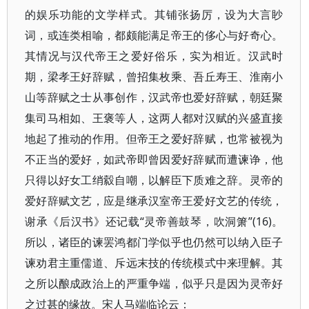
的娱乐功能的文学样式。其铺张扬厉，设为大言眇
词，或连类相喻，都颇能满足帝王的侈心与好奇心。
其情况与汉代帝王之爱好俗乐，实为相近。汉武时
期，梁孝王好辞赋，曾招集枚乘、吾丘寿王、淮南小
山等辞赋之士从事创作，汉武帝也爱好辞赋，朝廷聚
集司马相如、王褒等人，这两人都对汉赋的兴盛直接
地起了推动的作用。但帝王之爱好辞赋，也常被视为
不正当的爱好，如武帝即曾因爱好辞赋而遭谏诤，他
只得以好女工绡縠自嘲，以解臣下质难之辞。灵帝的
爱好辞赋文艺，应是继承汉室帝王爱好文艺的传统，
谢承《后汉书》还记载“灵帝善鼓琴，吹洞箫”(16)。
所以，诸臣的谏罢鸿都门学似乎也仍然可以纳入臣子
谏劝君主重儒道、斥远末技的传统模式中来理解。其
之所以酿成政治上的严重争端，似乎只是因为灵帝好
之过甚的缘故。宋人马端临论云：