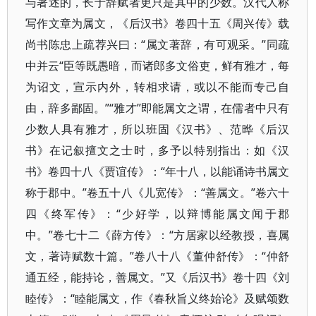
与著述的，长于辞赋者更只是其中的少数。汉代人称
写作文章为属文，《后汉书》卷四十五《周兴传》载
尚书陈忠上疏荐兴曰：“属文著辞，有可观采。”同疏
中并云“臣等既愚暗，而诸郎多文俗吏，鲜有雅才，每
为诏文，宣示内外，转相求请，或以不能而专己自
由，辞多鄙固。”“雅才”即能属文之谓，在儒者中只有
少数人具有雅才，所以班固《汉书》、范晔《后汉
书》在记叙擅文之士时，多予以特别指出：如《汉
书》卷四十八《贾谊传》：“年十八，以能诵诗书属文
称于郡中。”卷五十八《儿宽传》：“善属文。”卷六十
四《终军传》：“少好学，以辩博能属文闻于郡
中。”卷七十二《薛方传》：“方居家以经教授，喜属
文，著诗赋数十篇。”卷八十八《董仲舒传》：“仲舒
通五经，能持论，善属文。”又《后汉书》卷十四《刘
睦传》：“睦能属文，作《春秋旨义终始论》及赋颂数