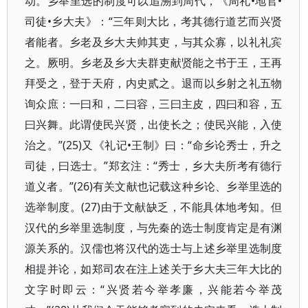
动。乡举里选的制度可以追溯到周代，《周礼•地官•
司徒•乡大夫》：“三年则大比，考其德行道艺而兴贤
者能者。乡老及乡大夫帅其吏，与其众寡，以礼礼宾
之。厥明。乡老及乡大夫群吏献贤能之书于王，王再
拜受之，登于天府，内史贰之。退而以乡射之礼五物
询众庶：一曰和，二曰容，三曰主皮，四曰和容，五
曰兴舞。此谓使民兴贤，出使长之；使民兴能，入使
治之。”(25)又《礼记•王制》曰：“命乡论秀士，升之
司徒，曰选士。”郑玄注：“秀士，乡大夫所考有德行
道义者。”(26)有关文献也记载这种乡论、乡举里选的
选举制度。(27)由于文献缺乏，不能具体地考知。但
汉代的乡举里选制度，与先秦的选士制度肯定是有渊
源关系的。汉儒也将汉代的选士与上述乡举里选制度
相提并论，如郑司农在注上述关于乡大夫三年大比的
文字时即云：“兴贤若今举孝廉，兴能若今举茂