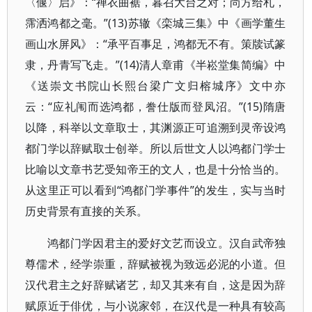
〈偃〉启》：“禅衣曲裾，暮召大台之对；尚方给札，
霈洒鸿都之毫。”(13)苏辙《栾城三集》中《画学董生
画山水屏风》：“承平百事足，鸿都无不有。策牍试篆
隶，丹青写飞走。”(14)清人章甫《半崧堂集简编》中
《送崇文书院山长熙台梁广文归榕城序》文中亦
云：“应礼闱而选鸿都，誊仕版而登凤沼。”(15)隋唐
以降，科举以文章取士，其渊源正可追溯到灵帝设鸿
都门学以辞赋取士创举。所以后世文人以鸿都门学士
比喻以文章书艺受知帝王的文人，也是十分恰当的。
从这里正可以看到“鸿都门学事件”的发生，实与当时
历史背景有直接的关系。
鸿都门学因君主的爱好文艺而设立。汉自武帝独
尊儒术，经学崇重，辞赋被视为致远必泥的小道。但
汉代君主之好辞赋诸艺，却又其来有自，这是因为辞
赋原近于俳优，与小说家邻，在汉代是一种具有较高