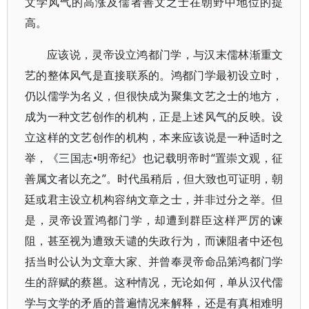
文学风气的高涨及儒者善文之士在朝野中地位的提
高。
应该说，灵帝设立鸿都门学，与汉末儒林渐重文
艺的整体风气是直接联系的。鸿都门学最初设立时，
仍以儒学为名义，但很快成为聚集文艺之士的地方，
成为一种文艺创作的机构，正是上述风气的反映。设
立这样的文艺创作的机构，本来应该说是一种适时之
举，《三国志•明帝纪》也记载明帝时“置崇文观，征
善属文者以充之”。时代虽稍后，但大致也可证明，朝
廷或君主设立机构容纳文章之士，并非过分之举。但
是，灵帝设置鸿都门学，却遭到群臣这样严厉的谏
阻，甚至视为遭致天谴的失政行为，而谏阻者中还包
括当时公认为文章大家、并曾奉灵帝命品第鸿都门学
生的辞赋的蔡邕。这种情况，无论如何，单从汉代儒
学与文学的矛盾的普遍情况来解释，还是有真相难明