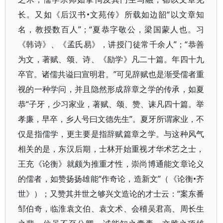
长。又如《后汉书•文苑传》所载如边韶“以文章知
名，教授数百人”；“夏恭字敬公，梁国蒙人也。习
《韩诗》、《孟氏易》，讲授门徒常千余人”；“恭善
为文，著赋、颂、诗、《励学》凡二十篇。年四十九
卒官。诸儒共谥曰宣明君。”可见辞赋也是渐受儒者重
视的一种学问，并且隐然形成辞章之学的传承，如夏
恭“子牙，少习家业，著赋、颂、赞、诔凡四十篇。举
孝廉，早卒，乡人号曰文德先生”。夏牙所谓家业，不
仅是指儒学，更主要是指辞赋篇章之学。与这种风气
相关的是，东汉后期，士林开始重视才华术艺之士，
王充《论衡》就颇为推重才性，崇尚博通能文章论义
的儒者，如赞扬扬雄能“作奇论，造新文”（《论衡•齐
世》）；又赞其并世之够兴文造论的才士云：“案东番
邹伯奇，临淮袁文伯、袁文术、会稽吴君高、周长生