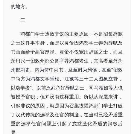
的地方。
三
鸿都门学士遭致非议的主要原因，不是招集辞赋
之士这件事本身，而是汉灵帝因鸿都学士善为辞赋及
书画而给予高官厚禄。灵帝不仅宠用辞赋之士，而且
亲用尺一诏敕州郡公卿举荐鸿都诸生，其高者至外为
州郡刺史、内为侍中尚书，及至封为列侯，甚至“诏敕
中尚方为鸿都文学乐松、江览等三十二人图象立赞，
以劝学者”。以前汉武帝好辞赋之士，司马相如等人也
被授予官职，但并没有这样重用。所以从深层来讲，
引起非议的原因，就是因为召集拔擢鸿都门学士打破
了汉代传统的选举及任官的制度，在当时已经矛盾重
重的选举任官问题上引起了愈益激化矛盾的消极后
果。