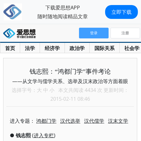
下载爱思想APP
立即下载
随时随地阅读精品文章
登录
注册
首页
法学
经济学
政治学
国际关系
社会学
钱志熙：“鸿都门学”事件考论
——从文学与儒学关系、选举及汉末政治等方面着眼
选择字号：
大
中
小
本文共阅读 4434 次 更新时间：
2015-02-11 08:46
进入专题：
鸿都门学
汉代选举
汉代儒学
汉末文学
●
钱志熙
(
进入专栏
)