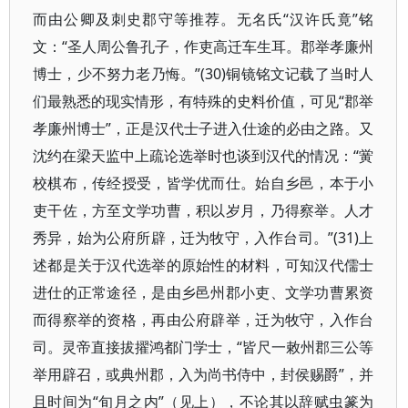
而由公卿及刺史郡守等推荐。无名氏“汉许氏竟”铭
文：“圣人周公鲁孔子，作吏高迁车生耳。郡举孝廉州
博士，少不努力老乃悔。”(30)铜镜铭文记载了当时人
们最熟悉的现实情形，有特殊的史料价值，可见“郡举
孝廉州博士”，正是汉代士子进入仕途的必由之路。又
沈约在梁天监中上疏论选举时也谈到汉代的情况：“黉
校棋布，传经授受，皆学优而仕。始自乡邑，本于小
吏干佐，方至文学功曹，积以岁月，乃得察举。人才
秀异，始为公府所辟，迁为牧守，入作台司。”(31)上
述都是关于汉代选举的原始性的材料，可知汉代儒士
进仕的正常途径，是由乡邑州郡小吏、文学功曹累资
而得察举的资格，再由公府辟举，迁为牧守，入作台
司。灵帝直接拔擢鸿都门学士，“皆尺一敕州郡三公等
举用辟召，或典州郡，入为尚书侍中，封侯赐爵”，并
且时间为“旬月之内”（见上），不论其以辞赋虫篆为