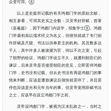
众变可弭。⑧
以上是史篇所记载的有关鸿都门学的原始文献，
相互参看，可得其史实之全貌：汉灵帝好辞赋，曾著
《皇羲篇》，因于鸿都门内设学，招集学士⑨。鸿都
门学最初虽以儒术经义为名义，但很快就成了专门创
作辞赋及尺牍、书法以供奉君主的机构。其员数多达
千人，其中许多人被拔擢为官，待以不次之宠，引起
了朝野的纷议。鸿都门学设立不久，就遭到朝臣们的
谏议，后来灵帝是否接受朝臣的意见，立即罢停鸿都
门学，史书没有记载。但从史书没有再提鸿都门的事
情来判断，应该是遭致谏议后很快就罢停了，并且罢
停也应该是光和元年当年的事。但灵帝宠用辞赋书法
之士，应该早在设立鸿都门学之前。
灵帝设鸿都门学，被视为汉末乱政之一，当时之