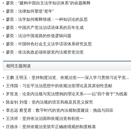
廖奕：“建构中国自主法学知识体系”的命题阐释
廖奕：法律如何塑造“老年”
廖奕：法学如何阐释情感：一种知识论的反思
廖奕：中国共产党法治话语体系的百年生成
廖奕：法治中国道路的价值逻辑问题
廖奕：中国特色社会主义法学话语体系研究反思
廖奕：依法执政必须依据党内法规管党治党
相同主题阅读
王鹏 王明玉：坚持制度治党、依规治党——深入学习贯彻习近平党建思想系列述评之十三
王伟国：习近平法治思想中的依规治党理论及其原创性贡献
罗世龙：论党内法规与宪法惯例的理论关系——以“四个善于”为线索
陈金钊 刘儒：党内法规的语言风格及其意义探究
章志远 蔡旻君：数字时代的党内法规制度建设：挑战与回应
王洪祥：坚持依法治国和依规治党有机统一
庄德水：坚持依规治党筑牢正确政绩观的制度根基