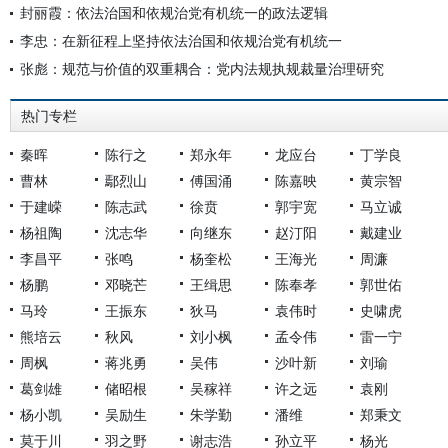
封丽霞：依法治国和依规治党有机统一的政法逻辑
李忠：在新征程上坚持依法治国和依规治党有机统一
张彪：规范与价值的双重耦合：党内法规执规裁量治理研究
热门专栏
秦晖
陈行之
郑永年
龙应台
丁学良
曹林
鄢烈山
傅国涌
陈嘉映
黄宗智
于建嵘
陈志武
徐贲
郭宇宽
马立诚
杨祖陶
沈志华
向继东
赵汀阳
戴建业
李昌平
张鸣
杨奎松
王海光
周濂
杨鹏
邓晓芒
王缉思
陈奉孝
郭世佑
马玲
王振东
狄马
袁伟时
史啸虎
熊培云
秋风
刘小枫
孟令伟
雷一宁
周枫
蒋兆勇
吴伟
沙叶新
刘瑜
葛剑雄
储昭根
吴稼祥
许之远
袁刚
杨小凯
吴励生
朱学勤
潘维
郑秉文
莫于川
羽之野
谢志浩
孙立平
杨光