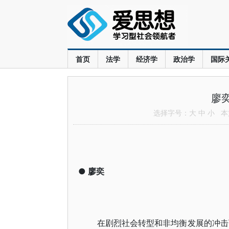
首页
法学
经济学
政治学
国际
廖
选择字号：
大
中
小
本文
●
廖奕
在剧烈社会转型和非均衡发展的冲击下