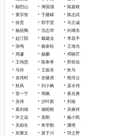
鄢烈山
傅国涌
陈嘉映
黄宗智
于建嵘
陈志武
徐贲
郭宇宽
马立诚
杨祖陶
沈志华
向继东
赵汀阳
戴建业
李昌平
张鸣
杨奎松
王海光
周濂
杨鹏
邓晓芒
王缉思
陈奉孝
郭世佑
马玲
王振东
狄马
袁伟时
史啸虎
熊培云
秋风
刘小枫
孟令伟
雷一宁
周枫
蒋兆勇
吴伟
沙叶新
刘瑜
葛剑雄
储昭根
吴稼祥
许之远
袁刚
杨小凯
吴励生
朱学勤
潘维
郑秉文
莫于川
羽之野