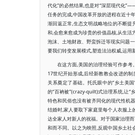
代化”的必然结果,也是对“深层现代化”
任务的完成,中国改革开放的进程在近十
渐回返正常,生态文明战略地位的不断提
和,会愈来愈成为珍贵的价值晶核,从生
泡沫、土地财政、野蛮拆迁等现实问题一
要我们转变发展模式,塑造法治权威,运
在这方面,美国的治理经验可作参考
17世纪开始形成,后经新教教会改进的
关系奠定了基础。托氏眼中的“乡土美国
的“百衲被”(crazy-quilt)式治理
特色和民俗也没有被齐同化的现代性机器
结婚时,家人要取下家庭里每个人衣服上
达全家人对新人的祝福。对于国家治理而言
和而不同。以之为映照,反观中国乡土社