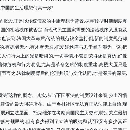
中国的生活理想何其一致!
的概念,正是以传统儒家的中庸理想为背景,探寻转型时期制度真
中国的礼治秩序被否定,而现代民主国家需要的法治秩序又没有及
也谈到,法国大革命后,传统的规范被全盘打倒,新的制度规范却
的,有德者无才,有才者无名,把爱好秩序与忠于暴君混为一谈,把
人们行为上的光是暗淡的,一切事情,不管是荣辱还是真伪,好像
信仰危机和行为混乱,尤其是革命之后的制度重建,高楼大厦只是
而言之,法律制度背后的伦理共识与文化认同,才是深层的深层,
惯法”这样的概念。其实,从当下国家法的制度设计来看,乡土习惯
土建设的最大阻碍所在。由于乡村社区无法真正从法律上自治,现
拓展到立法层面。托克维尔在考察美国民主历史时,特别关注最初
多村规民约,但有多少得到了立法的吸纳和认可?又有多少真正