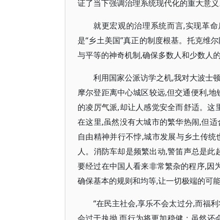
证了当下强调治理系统现代化的重大意义
就更宏观的治理系统而言,实现革命
是“乡土美国”真正的制度根基。托克维
与平等的神奇机制,确保多数人和少数人
利用国家公派访学之机,我对大波士
摩尔登距离中心城区较远,但交通便利,地
的凌厉气派,却让人感觉安全而舒适。这
在这里,虽然没有大城市的繁华热闹,但
自由精神并行不悖,城市发展与乡土传统
人。消防车却是频繁出动,警笛声总是此
要经过在中国人看来非常繁杂的程序,因为
确保基本的规则和均等,让一切极端的可
“在民主社会,享乐不会太过分,而福
会过于执拗,而行为将更加稳健；虽然还