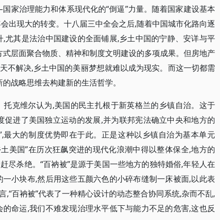
——国家治理能力和体系现代化的“倒逼”力量。随着国家建设基本
年会出现大的转变。十八届三中全会之后,随着中国城市化路向逐
升,尤其是法治中国建设的全面铺展,乡土中国的宁静、安详与平
活方式层面聚合物质、精神和制度文明建设的多项成果。但房地产
天不解决,乡土中国的美丽梦想就难以成为现实。而这一切都需
用新的战略思维去构建新的生活哲学。
。托克维尔认为,美国的民主扎根于新英格兰的乡镇自治。这于
制度促进了美国独立运动的发展,并为联邦宪法确立中央和地方的
”,最大的制度优势即在于此。正是这种以乡镇自治为基本单元
系统,让“乡土美国”在历次狂飙突进的现代化浪潮中得以整体保全,地方的
赶尽杀绝。“百衲被”是源于美国一些地方的独特婚俗,年轻人在
的一小块布,然后用这些五颜六色的小碎布缝制一床被面,以此表
,“百衲被”代表了一种精心设计的动态整合协同系统,杂而不乱,
会的命运,我们不难发现治理水平低下与能力不足的危害,这也反