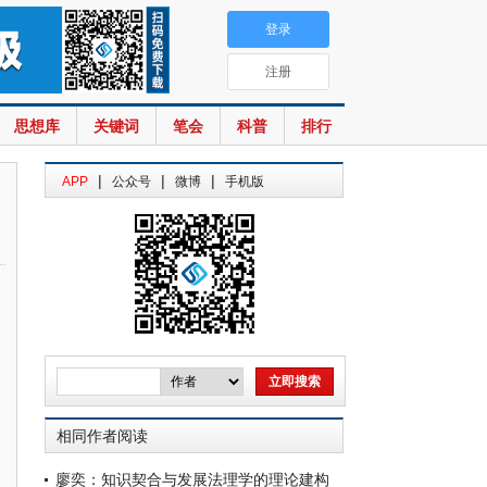
登录
注册
思想库
关键词
笔会
科普
排行
|
|
|
APP
公众号
微博
手机版
相同作者阅读
廖奕：知识契合与发展法理学的理论建构