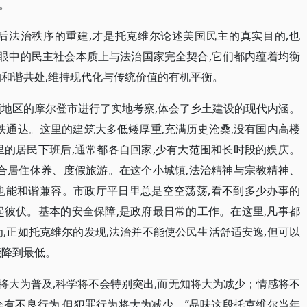
。
后法治秩序的重建,才是托克维尔论述美国民主的真实目的,也
尔眼中的民主社会本质上与法治国家完全契合,它们都内蕴着均衡
的和谐共处,维持现代化与传统价值的有机平衡。
顿地区的摩尔登市进行了实地考察,体会了乡土建设的现代内涵。
铁通达。这里的建筑大多低矮厚重,充满历史沧桑,没有国内高楼
里的居民下班后,通常都各自回家,少有大范围和长时段的娱庆。
适合居住休养、度假旅游。在这个小城镇,法治精神与宗教精神、
也能和谐兼容。市政厅平日里总是空空荡荡,看不到多少办事的
起彼伏。基本的安全保障,是政府最日常的工作。在这里,凡事都
,正如托克维尔的发现,法治并不能使公民生活舒适安逸,但可以
能降到最低。
利将大为普及,科学将不会特别突出,而无知将大为减少；情感将不
会有不良行为,但犯罪行为将大为减少。”品味这段托克维尔当年