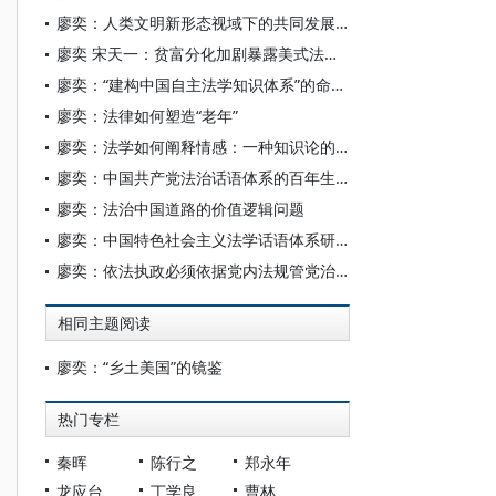
廖奕：人类文明新形态视域下的共同发展权——中国实践与全球方案
廖奕 宋天一：贫富分化加剧暴露美式法治真相
廖奕：“建构中国自主法学知识体系”的命题阐释
廖奕：法律如何塑造“老年”
廖奕：法学如何阐释情感：一种知识论的反思
廖奕：中国共产党法治话语体系的百年生成
廖奕：法治中国道路的价值逻辑问题
廖奕：中国特色社会主义法学话语体系研究反思
廖奕：依法执政必须依据党内法规管党治党
相同主题阅读
廖奕：“乡土美国”的镜鉴
热门专栏
秦晖
陈行之
郑永年
龙应台
丁学良
曹林