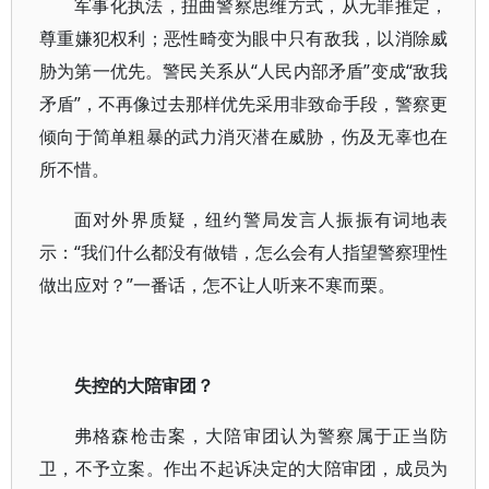
军事化执法，扭曲警察思维方式，从无罪推定，
尊重嫌犯权利；恶性畸变为眼中只有敌我，以消除威
胁为第一优先。警民关系从“人民内部矛盾”变成“敌我
矛盾”，不再像过去那样优先采用非致命手段，警察更
倾向于简单粗暴的武力消灭潜在威胁，伤及无辜也在
所不惜。
面对外界质疑，纽约警局发言人振振有词地表
示：“我们什么都没有做错，怎么会有人指望警察理性
做出应对？”一番话，怎不让人听来不寒而栗。
失控的大陪审团？
弗格森枪击案，大陪审团认为警察属于正当防
卫，不予立案。作出不起诉决定的大陪审团，成员为