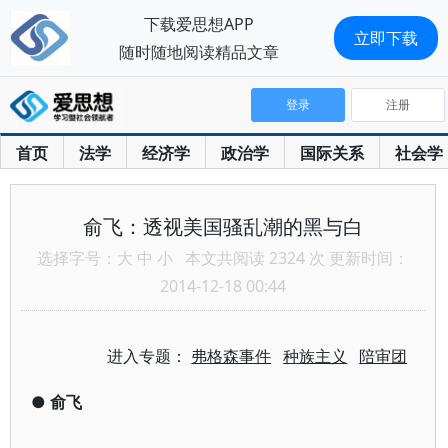
下载爱思想APP
立即下载
随时随地阅读精品文章
登录
注册
首页
法学
经济学
政治学
国际关系
社会学
俞飞：透视美国骚乱潮的黑与白
选择字号：
大
中
小
本文共阅读 2324 次 更新时间：
2014-12-18 00:44
进入专题：
弗格森事件
种族主义
陪审团
●
俞飞