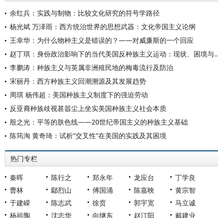
余红兵：实践与制物：比较文化研究的符号学路径
杨光斌 万泽雨：西方统治世界的思想武器：文化帝国主义论纲
王幸华：为什么物种主义是错误的？——对威廉斯的一个回应
赵丁琪：身份政治影响下的当代美国反种族主义运动
李鹏涛：种族主义与英属非洲殖民地的梅毒流行及防治
宋丽丹：西方种族主义回潮溯源及其发展趋势
周琪 杨伟超：美国种族主义制度下的强迫劳动
反亚裔种族歧视甚嚣尘上坐实美国种族主义社会本质
殷之光：平等的肤色线——20世纪帝国主义的种族主义基础
陈筠淘 黄奇琦：试析“交叉性”在美国的实践及其困境
热门专栏
秦晖
陈行之
郑永年
龙应台
丁学良
曹林
鄢烈山
傅国涌
陈嘉映
黄宗智
于建嵘
陈志武
徐贲
郭宇宽
马立诚
杨祖陶
沈志华
向继东
赵汀阳
戴建业