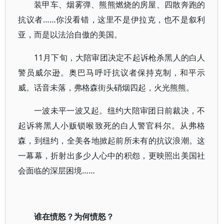
装甲车、烟雾弹、熊熊燃烧的房屋、四散奔跑的
抗议者……你没看错，这里不是伊拉克，也不是叙利
亚，而是以法治自傲的美国。
11月下旬，大陪审团决定不起诉枪杀黑人的白人
警员威尔逊。奥巴马呼吁抗议者保持克制，和平示
威。话音未落，弗格森街头硝烟四起，火光熊熊。
一波未平一波又起。纽约大陪审团日前裁决，不
起诉将黑人小贩锁喉致死的白人警官科尔。从弗格
森，到纽约，全美各地掀起前所未有的抗议浪潮。这
一幕幕，折射出多少人心中的积怨，更映照出美国社
会面临的深层困境……
谁在愤怒？为何愤怒？