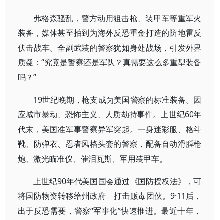
弗格森骚乱，警方动用狙击枪、装甲车等重军火
装备，媒体甚至拍到为海外反恐重金打造的防地雷反
伏击战车。全副武装的警察犹如身处战场，引发外界
质疑：“究竟是警察还是军队？真需要这么多重型装备
吗？”
19世纪晚期，枪支成为美国警察的标准装备。因
应城市暴动、恐怖主义、人质劫持事件。上世纪60年
代末，美国准军事警察异军突起。一身迷彩服、格斗
靴、防弹衣、忍者风格头套的警察，配备自动滑膛枪
炮、激光瞄准仪、催泪瓦斯、军用装甲车。
上世纪90年代美国国会通过《国防授权法》，可
将国防物资转移给州政府，打击贩毒团伙。9·11后，
出于反恐需要，警察“军事化”快速推进。最近十年，