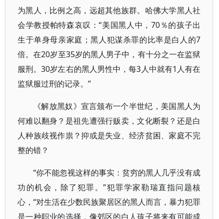
为黑人，比例之高，远超其他族群。哈佛大学黑人社
会学教授帕特森哀叹：“美国黑人中，70％的孩子出
生于单身母亲家庭；黑人犯谋杀罪的比率是白人的7
倍。在20岁至35岁的黑人男子中，有十分之一在监狱
服刑。30岁左右的黑人男性中，每3人中就有1人有在
监狱服过刑的记录。”
《解放黑奴》宣言颁布一个半世纪，美国黑人为
何难以翻身？是祖先遭强行贩卖，文化断裂？还是白
人种族歧视作祟？抑或是失业、经济贫困、家庭不完
整的错？
“你不能忽视这样的事实：贫穷的黑人几乎没有成
功的机会，除了犯罪。”犯罪学家勒瑞直指问题核
心，“对生活在少数民族聚居区的黑人而言，暴力犯罪
是一种职业的选择，像郊区的白人孩子将来有可能成