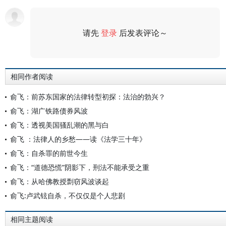
请先
登录
后发表评论～
评论
相同作者阅读
俞飞：前苏东国家的法律转型初探：法治的勃兴？
俞飞：湖广铁路债券风波
俞飞：透视美国骚乱潮的黑与白
俞飞 ：法律人的乡愁——读《法学三十年》
俞飞：自杀罪的前世今生
俞飞：“道德恐慌”阴影下，刑法不能承受之重
俞飞：从哈佛教授剽窃风波谈起
俞飞:卢武铉自杀，不仅仅是个人悲剧
相同主题阅读