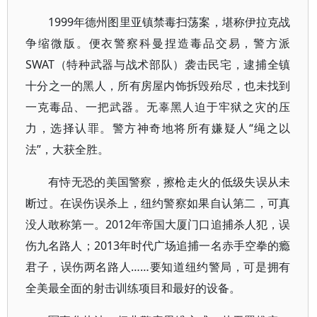
1999年德州图里亚镇禁毒扫荡案，堪称伊拉克战
争缩微版。便衣警察科曼捏造毒品交易，警方派
SWAT（特种武器与战术部队）袭击民宅，逮捕全镇
十分之一的黑人，所有房屋内饰拆毁殆尽，也未找到
一克毒品、一把武器。无辜黑人迫于牢狱之灾的压
力，选择认罪。警方神奇地将所有嫌疑人“绳之以
法”，大获全胜。
有恃无恐的美国警察，擦枪走火的低级失误从未
断过。在误伤误杀上，纽约警察如果自认第二，可真
没人敢称第一。2012年帝国大厦门口追捕杀人犯，误
伤九名路人；2013年时代广场追捕一名赤手空拳的瘾
君子，误伤两名路人……要知道纽约警局，可是拥有
全美最全面的射击训练项目和最好的设备。