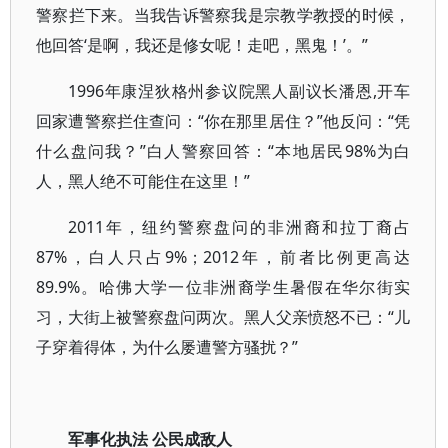
警察拦下来。当我告诉警察我是宗教学教授的时候，
他回答‘是啊，我还是修女呢！走吧，黑鬼！’。”
1996年康涅狄格州参议院黑人副议长潘恩,开车
回家遭警察拦住查问：“你在那里居住？”他反问：“凭
什么盘问我？”白人警察回答：“本地居民98%为白
人，黑人绝不可能住在这里！”
2011年，纽约警察盘问的非洲裔和拉丁裔占
87%，白人只占9%；2012年，前者比例更高达
89.9%。哈佛大学一位非洲裔学生暑假在华尔街实
习，大街上被警察盘问两次。黑人父亲愤怒不已：“儿
子穿着得体，为什么屡遭警方骚扰？”
军事化执法 公民成敌人