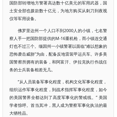
国防部转增地方警署高达数十亿美元的军用武器，国
土安全部也拨款数十亿元，为地方购买从刺刀到夜视
仪等军用设备。
佛罗里达州一个人口不到2000人的小镇，七名警
察人手一把国防部提供的M-16重机枪，而小镇连交通
灯也不过三个。缅因州一小镇警署以面临“难以想象的
恐怖袭击威胁”为由，配备反地雷装甲运兵车。许多美
国警察所拥有的装备，和阿富汗、伊拉克执行作战任
务的士兵装备相差无几。
“从人员装备军事化程度，机构文化军事化程度，
组织运作军事化程度，到战术指挥军事化程度，如今
的美国警界全都达到了高度军事化的警戒线。” 美国
学者惊呼。首当其冲，黑人成为警察军事化执法的最
大牺牲品。