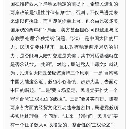
国在维持西太平洋地区稳定的前提下，希望民进党的
两岸政策是“理性并保有弹性”，否则，不仅民进党未
来难以再执政，而且即使侥幸上台，也会由此破坏美
国乐观的两岸和平局面，美方甚至担心“可能被迫与北
京联手处理‘台独党纲’问题。”(20)二是中国大陆的压
力。民进党要体现其一旦执政有稳定两岸局势的能
力，是否能与大陆打交道是关键，其中对话基础就在
是否承认“九二共识”。对此，民进党人士郑文灿就认
为，民进党大陆政策应该秉持三个原则：一是“台湾离
中国大陆这么近，必须小心谨慎、步步为营，去面对
中国的崛起。”二是“要立场坚定。民进党要作为一个
守护台湾‘主权地位’的政党”。三是“要务实前进。随着
两岸各方面的经贸文化互动越来越密切，民进党必须
务实地处理每一个问题。”未来一段时间，民进党“要
有一个让多数人可以接受的、整合性的‘主权论述’”。