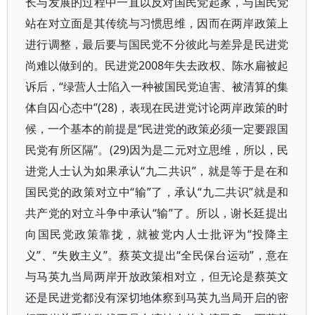
长与发展的过程中一直以反对国民党起家，与国民党
站在对立面是其传统与习惯思维，因而在两岸政策上
进行调整，最后要与国民党不分彼此与差异是民进党
尚难以做到的。民进党2008年失去政权、陈水扁被起
诉后，“绿营人士陷入一种被国民党迫害、被清算的集
体自囚心态中”(28)，表现在民进党讨论两岸政策的时
候，一个基本的前提是“民进党的政策必须一定要跟国
民党有所区隔”。(29)因为是二元对立思维，所以，民
进党人士认为如果承认“九二共识”，就是等于是在和
国民党的政策对立中“输”了，承认“九二共识”就是和
共产党的对立斗争中承认“输”了。所以，谢长廷提出
向国民党政策靠拢，就被党内人士批评为“投降主
义”、“失败主义”。蔡英文提出“全民保台运动”，意在
与马英九当局两岸开放政策相对立，但无论是蔡英文
还是民进党都没有深切地体察到马英九当局开启的密