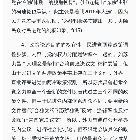
党在‘台独’体质上的脱胎换骨”。(14)连提出“冻独”主张
的柯建铭也承认：“此主张是着眼2016年大选”，因为
民进党若要重返执政，“必须积极务实踏出一步，去除
民众对民进党的刻板印象。”(15)
4、政策论述目的的权宜性。民进党两岸政策调
整步骤、内容与党内权力分配是纠缠在一起的。如苏
贞昌个人理念是坚持“台湾前途决议文”精神要旨，但
由于民进党的两岸政策事实上存在三个文件，外界一
直批评民进党的两岸政策混乱，所以苏贞昌曾想举全
党之力整合一个全新的文件以替代过去三个不同的政
策文件。但由于民进党内部派系理念不同，要用新的
文件替代“台独党纲”招致“独派”反对，游锡堃也反对
废除“正常国家决议文”，所以，苏贞昌通过公开举办
党内会议，进行社会化讨论，但不限定会议具体的政
策目标，秉持“开放的立场”，目的是避免为了达成某