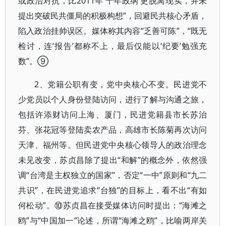
或政治对抗，比2011年‘十年政纲’更脱离现实，并未
提出突破民共僵局的积极构想”，回避民共核心矛盾，
陷入政治挂帅误区。媒体称其内容“乏善可陈”，“既无
检讨，连‘报告’都称不上，最后仅能以‘纪要’勉强充
数”。⑨
2、党籍公职有变，党中央核心不变。民进党不
少党员以个人身份登陆访问，进行了解与沟通之旅，
包括许添财访问上海、厦门，民进党籍县市长苏治
芬、张花冠等登陆卖农产品，高雄市长陈菊再次访问
天津、福州等。但民进党中央核心领导人的政治理念
未见改变，苏贞昌除了提出“和解”的概念外，依然强
调“台湾是主权独立的国家”，否定“一中”原则和“九二
共识”，在民进党追求“台独”的目标上，看不出“有如
何松动”。⑩苏贞昌在接受媒体访问时提出：“海滩之
鸥”与“中国加一”论述，所谓“海滩之鸥”，比喻两岸关