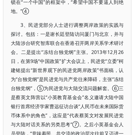
锁在“一个中国”的框架中，“希望中国不要逼人到绝
地。”④
3、民进党部分人士进行调整两岸政策的实践与
探讨。包括：一是谢长廷登陆访问厦门与北京，并与
大陆涉台研究智库联合在香港召开两岸关系学术研讨
会。二是提出“冻结台独党纲”主张。2013年12月26
日，在第9场“中国政策”扩大会议上，民进党“立委”柯
建铭提出“新世界观下的民进党两岸政策”书面稿，认
为“台独党纲”是民进党与共产党往来障碍，主张“冻结
台独党纲”，⑤为民进党与大陆交流问题解套。⑥三
是蔡英文阵营以“小英教育基金会”名义邀请大陆中国
银行首席经济学家曹远征访台谈“人民币在未来国际货
币体系中的角色”，这应是“代表蔡英文对发展民进党
与大陆对话关系的另类思考”⑦。之后小英基金会人
员登陆，“意味着民、共交流的政治层次往前又迈进一