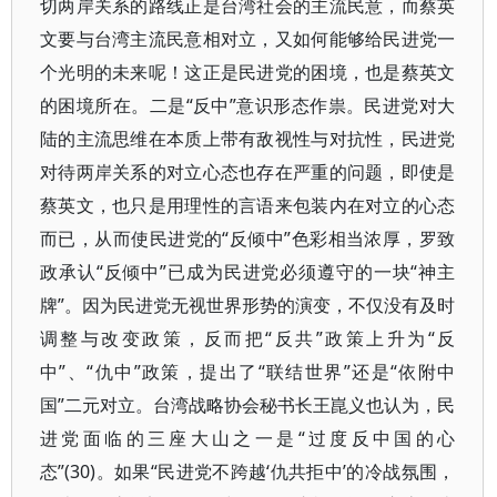
切两岸关系的路线正是台湾社会的主流民意，而蔡英
文要与台湾主流民意相对立，又如何能够给民进党一
个光明的未来呢！这正是民进党的困境，也是蔡英文
的困境所在。二是“反中”意识形态作祟。民进党对大
陆的主流思维在本质上带有敌视性与对抗性，民进党
对待两岸关系的对立心态也存在严重的问题，即使是
蔡英文，也只是用理性的言语来包装内在对立的心态
而已，从而使民进党的“反倾中”色彩相当浓厚，罗致
政承认“反倾中”已成为民进党必须遵守的一块“神主
牌”。因为民进党无视世界形势的演变，不仅没有及时
调整与改变政策，反而把“反共”政策上升为“反
中”、“仇中”政策，提出了“联结世界”还是“依附中
国”二元对立。台湾战略协会秘书长王崑义也认为，民
进党面临的三座大山之一是“过度反中国的心
态”(30)。如果“民进党不跨越‘仇共拒中’的冷战氛围，