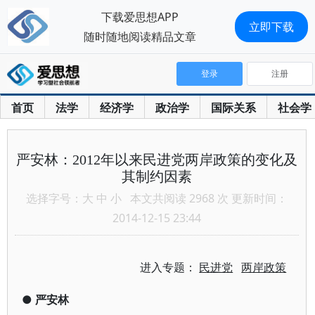
下载爱思想APP
立即下载
随时随地阅读精品文章
登录
注册
首页
法学
经济学
政治学
国际关系
社会学
严安林：2012年以来民进党两岸政策的变化及
其制约因素
选择字号：
大
中
小
本文共阅读 2968 次 更新时间：
2014-12-15 23:44
进入专题：
民进党
两岸政策
●
严安林