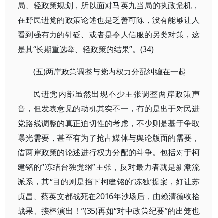
局、轻政策规划，所以面对马英九当局的执政危机，
在野民进党的政策论述也是乏善可陈，没有能够让人
看到强有力的针砭、或者是令人信服的另类对策，这
是其“长期重选举、轻政策的结果”。(34)
(五)两岸政策调整与党内权力分配纠缠在一起
民进党内部虽然出现不少主张调整两岸政策声
音，但发表意见的动机其实不一，有的是出于对民进
党路线调整的真正迫切性的考虑，不少则是基于争取
曝光需要，甚至有为了抢占媒体与舆论版面的需要，
借两岸政策的论述进行权力分配的斗争。包括对于柯
建铭的“冻结台独党纲”主张，反对最力者就是新潮流
派系，其“目的则是挡下柯建铭的‘冻独’提案，好让苏
贞昌、蔡英文都战死在2016年沙场后，由赖清德收拾
战果、接棒演出！”(35)再如“对中政策纪要”的出笼也