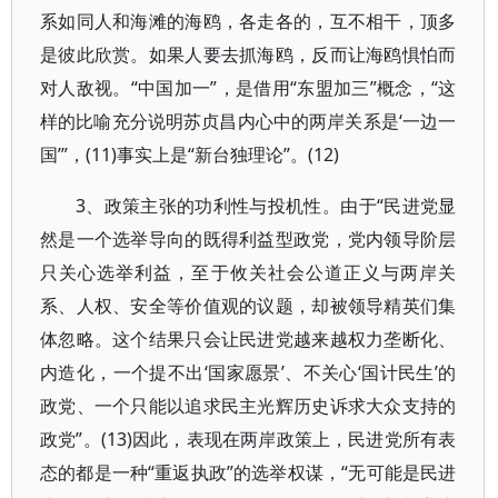
系如同人和海滩的海鸥，各走各的，互不相干，顶多
是彼此欣赏。如果人要去抓海鸥，反而让海鸥惧怕而
对人敌视。“中国加一”，是借用“东盟加三”概念，“这
样的比喻充分说明苏贞昌内心中的两岸关系是‘一边一
国’”，(11)事实上是“新台独理论”。(12)
3、政策主张的功利性与投机性。由于“民进党显
然是一个选举导向的既得利益型政党，党内领导阶层
只关心选举利益，至于攸关社会公道正义与两岸关
系、人权、安全等价值观的议题，却被领导精英们集
体忽略。这个结果只会让民进党越来越权力垄断化、
内造化，一个提不出‘国家愿景’、不关心‘国计民生’的
政党、一个只能以追求民主光辉历史诉求大众支持的
政党”。(13)因此，表现在两岸政策上，民进党所有表
态的都是一种“重返执政”的选举权谋，“无可能是民进