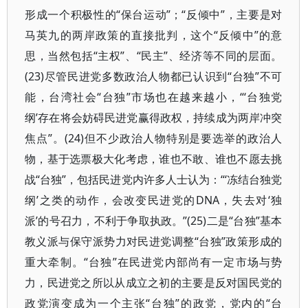
形成一个积极性的“保台运动”；“反倾中”，主要是对
马英九的两岸政策的直接批判，这个“反倾中”的意
思，当然包括“主权”、“民主”、经济等不同的层面。
(23)尽管民进党多数政治人物都已认识到“台独”不可
能，台湾社会“台独”市场也在越来越小，“‘台独党
纲’存在将会妨碍民进党赢得政权，持续成为两岸冲突
焦点”。(24)但不少政治人物特别是要选举的政治人
物，基于选票极大化考虑，谁也不敢、谁也不愿去挑
战“台独”，包括民进党内许多人士认为：“‘冻结台独党
纲’之类的动作，会改变民进党的DNA，失去对‘独
派’的号召力，不利于争取执政。”(25)二是“台独”基本
教义派与保守派势力对民进党调整“台独”政策形成的
重大牵制。“台独”在民进党内部尚有一定市场与势
力，民进党之所以从成立之初的主要是反对国民党的
政党演变成为一个主张“台独”的政党，党内的“台