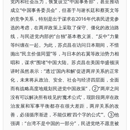
党内和社会压力，恢复设立“中国事务部”，甚至推动
成立“中国事务委员会”，但基于与谢长廷和蔡英文等
的竞争关系，特别是出于谋求在2016年代表民进党参
选的考虑，在两岸政策上采取了保守、僵化的政治路
线，与民进党内部的“台独”基本教义派、“反中”力量
等纠缠在一起。为此，苏贞昌在访问日本期间，不惜
抛出“民主价值同盟”等，与日本的右翼等政治势力相
唱和，谋求“围堵”中国大陆。苏贞昌在美国华盛顿演
讲时虽然表示：“透过‘国内和解’促进两岸关系的正常
化，未来将从政治、安全、社会与经济四层面，全面
而有战略高度地规划民进党中国政策”，②“两岸之间
没有可以解决所有歧见的‘魔术公式’，现阶段两岸在政
治发展和军事平衡都存在很大差距，两岸关系的改
善，必须循序渐进，不能仅赖‘四个字的公式’”。③他
强调：“台湾不是中国的一部分”，民进党绝不愿意被