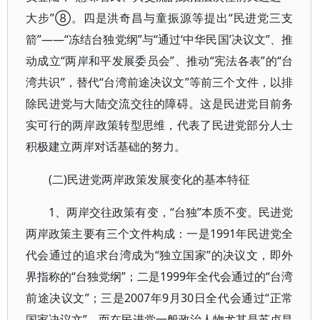
大步”⑧。四是洪奇昌与童振源等提出“民进党三支
箭”——“冻结台独党纲”与“通过‘中华民国’决议文”、推
动成立“两岸和平发展委员会”、推动“宪法各表”的“台
湾共识”，替代“台湾前途决议文”等前三个文件，以排
除民进党与大陆交流交往的障碍。这是民进党目前务
实可行的两岸政策转型思维，代表了民进党部分人士
积极建立两岸对话基础的努力。
(二)民进党两岸政策发展变化的基本特征
1、两岸交往政策有变，“台独”本质不变。民进党
两岸政策主要有三个文件构成：一是1991年民进党全
代会通过的追求台湾成为“独立国家”的决议文，即外
界指称的“台独党纲”；二是1999年全代会通过的“台湾
前途决议文”；三是2007年9月30日全代会通过“正常
国家决议文”。而在民进党一般政治人物尤其是苏贞昌