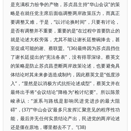
是充满权力纷争的产物，苏贞昌主持“华山会议”的策
略是在就任党主席后面临调整两岸政策压力，而真正
要调整又难，于是，“以讨论换时间”，只要有讨论，
是否有调整并不重要，重要的是“在过程中首要防止的
就是论述大权旁落，尤其不能让谢长廷整碗捧去，甚
至促成可能的谢、蔡联盟。”(36)最终因为苏贞昌挡住
了谢长廷提出的“宪法各表”，没有得罪深绿。蔡英文
的策略是防止苏贞昌垄断两岸政策论述，也要避免具
体结论对其未来参选造成制约，因此蔡英文是“低度涉
入”，“显然是以消极方式抗拒论述成型”，蔡英文并在
最终出手将“会议结论”降格为“检讨纪要”。所以陈景
峻承认：“派系与路线是影响民进党进步的最大阻
碍”，(37)“‘华山会议’最多只发挥汇聚意见的程序性功
能，最后并无任何实质结论产出，民进党的两岸论述
还是僵在原地，哪里都去不了。”(38)