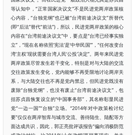
等认知中，“正常国家决议文”不是民进党两岸政策核
心内容，“台独党纲”也已被“台湾前途决议文”所替代
(即“后法”替代“前法”)，所以，民进党两岸政策的核心
内容在“台湾前途决议文”中，要点是“台湾已经事实独
立”，“现在名称依照‘宪法’是‘中华民国’”，“任何改变台
湾‘主权’现状需要台湾人民‘公投’决定”。两年来民进党
两岸政策尽管发生若干变化，特别是对与大陆的交流
交往政策发生变化，党内能够不再受限地讨论两岸关
系，与大陆交往也不再是党内禁忌，但民进党既没有
废除“台独党纲”，也没有废止“台湾前途决议文”，包
括苏贞昌恢复设立的“中国事务部”，其名称彰显民进
党“一边一国”“台独”立场。“2014年对中政策检讨纪
要”仅仅在两岸智库与城市交流、善待陆生、陆配等方
面达成共识，因此，郭正亮批评该报告“偏向消极防范