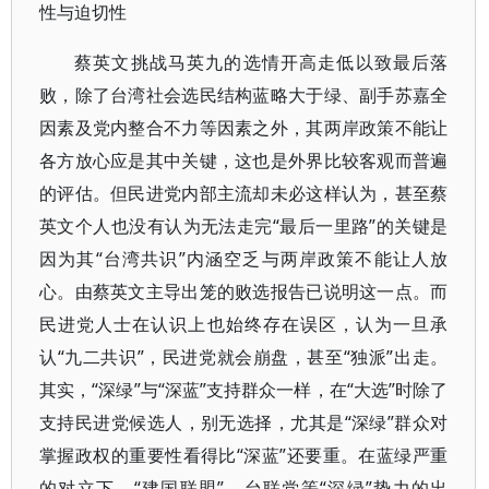
性与迫切性
蔡英文挑战马英九的选情开高走低以致最后落
败，除了台湾社会选民结构蓝略大于绿、副手苏嘉全
因素及党内整合不力等因素之外，其两岸政策不能让
各方放心应是其中关键，这也是外界比较客观而普遍
的评估。但民进党内部主流却未必这样认为，甚至蔡
英文个人也没有认为无法走完“最后一里路”的关键是
因为其“台湾共识”内涵空乏与两岸政策不能让人放
心。由蔡英文主导出笼的败选报告已说明这一点。而
民进党人士在认识上也始终存在误区，认为一旦承
认“九二共识”，民进党就会崩盘，甚至“独派”出走。
其实，“深绿”与“深蓝”支持群众一样，在“大选”时除了
支持民进党候选人，别无选择，尤其是“深绿”群众对
掌握政权的重要性看得比“深蓝”还要重。在蓝绿严重
的对立下，“建国联盟”、台联党等“深绿”势力的出