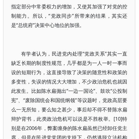
指定部分中常委权力的增加，又使其加强了对党的控
制能力。所以，“党政同步”所带来的结果，其实还
是“总统府”决策中心地位的加强。
有学者认为，民进党内处理“党政关系”其实一直
缺乏长期的制度性规范，几乎都是为一人一时一事而
设的短期行为，这直接导致了决策的随意性和政策的
多变性，失误的情况大大增加，不少政治危机也就因
此发生。比如陈水扁抛出“一边一国论”、鼓吹“公投制
宪”、“废除国统会和国统纲领”等议题时，党政高层要
么一无所知，要么知之甚少，事后却不得不替陈水扁
辩护背书，此类政治危机可以说是不胜枚举。[10]特
别是在2006年，弊案缠身的陈水扁虽然已经卸任党主
席，但是在民进党党团的支持下，仍然逃脱立法机构