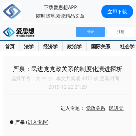
下载爱思想APP
立即下载
随时随地阅读精品文章
登录
注册
首页
法学
经济学
政治学
国际关系
社会学
严泉：民进党党政关系的制度化演进探析
选择字号：
大
中
小
本文共阅读 4473 次 更新时间：
2019-12-22 21:29
进入专题：
党政关系
民进党
●
严泉
(
进入专栏
)