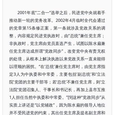
2001年底“二合一”选举之后，民进党中央就着手
推动新一轮的党务改革。2002年4月临时全代会通过
的党章第15条修正案，第一条就涉及党政关系的调
整，内容规定民进党执政时，由“总统”兼任党主席；
非执政时，党主席由党员直选产生，试图以陈水扁兼
任党主席达成所谓“党政同步”，改变党中央有责无权
的处境，从根本上解决执政以来党政关系一直未能得
以理顺的困扰。“在‘总统’兼任党主席时，由党主席指
定3人为中执委和中常委，主要包括‘副总统’和‘立法
院’党团的主要干部等；若‘总统’不兼任党主席，则‘立
法院’党团召集人、干事长和书记长，再加上县市互推
1人担任当然中执委和中常委。”[9]这种“党政同步”从
实质上讲还是“以党辅政”，因为陈水扁的领导人地位
并不受民进党的约束，其出任党主席及提名副主席和