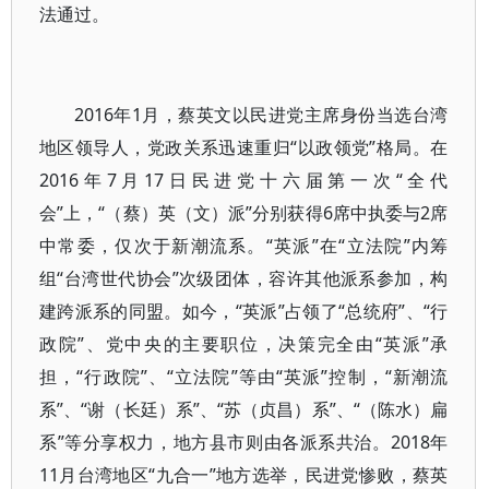
法通过。
2016年1月，蔡英文以民进党主席身份当选台湾
地区领导人，党政关系迅速重归“以政领党”格局。在
2016年7月17日民进党十六届第一次“全代
会”上，“（蔡）英（文）派”分别获得6席中执委与2席
中常委，仅次于新潮流系。“英派”在“立法院”内筹
组“台湾世代协会”次级团体，容许其他派系参加，构
建跨派系的同盟。如今，“英派”占领了“总统府”、“行
政院”、党中央的主要职位，决策完全由“英派”承
担，“行政院”、“立法院”等由“英派”控制，“新潮流
系”、“谢（长廷）系”、“苏（贞昌）系”、“（陈水）扁
系”等分享权力，地方县市则由各派系共治。2018年
11月台湾地区“九合一”地方选举，民进党惨败，蔡英