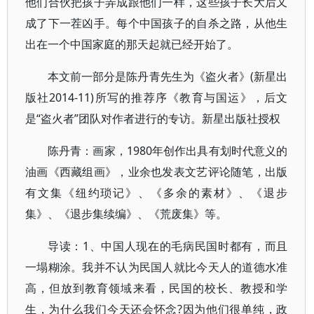
他们合伙把孩子弄成跟他们一样，这些孩子长大后又
成了下一茬凶手。每个中国孩子的自杀之路，从他生
出在一个中国家庭的那天起就已经开始了。
本文前一部分是陈丹青先生为《盗火者》(新星出
版社2014-11)所写的推荐序《教育与国运》，后文
是“盗火者”团队对作者进行的专访。新星出版社授权
陈丹青：画家，1980年创作出具有划时代意义的
油画《西藏组画》，业余也发表文艺评论随笔，出版
有文集《纽约琐记》、《多余的素材》、《退步
集》、《退步集续编》、《荒废集》等。
导读：1、中国人现在的毛病民国时都有，而且
一塌糊涂。我并不认为民国人就比今天人的道德水准
高，但放到教育领域来看，民国的校长、教授和学
生，为什么我们今天还会怀念?因为他们很单纯，政