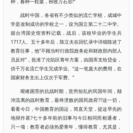
种，春种一粒粟，秋收万石谷!”
战时中国，各省有不少类似的流亡学校，成城中
学是改制成功的学校之一，设为国立第二十二中学。
据台湾国史馆资料记载，战后，该校毕业的学生共
1717人。五十多年后，陈立夫在回忆录中详细陈述了
教育往事，他“不顾当时行政院政务处和财政部内部人
员反对”，批准了沦陷区青年方案，由国库支给贷金，
供千万名流亡学生完成学业。“这一笔庞大的费用，在
国家财务支出上仅次于军费。”
艰难困苦的抗战时期，贫穷纷乱的民国年间，颠
沛流离的战时教育，最终溃败的国民政府??这一切，
看看今日，中国教育的国运，简直天堂，提这早先的
地狱作甚?七十多年前的旧事与今日相同而相通者，
只一项：教育者必须热爱青年，懂得教育，尤其是，