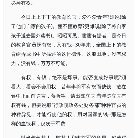
必须有权。
今日上上下下的教育长官，爱不爱青年?难说(除
了他们自家的孩子)。懂不懂教育?更难说(除了将自家
孩子送去国外读书)。昭昭可见、凿凿有据者，是今日
的教育官员既有权，又有钱--30年来，全国上下的教
育给弄成书中所描述的这付德性、这般田地，没有权
力，没有钱，万万不可能。
有权，有钱，绝不是坏事。能否变成好事呢?须
看人，看会不会用权。昔年李将军有权而缺钱，敢在
蒋中正面前陈言，蒋听罢，请出陈立夫;昔年陈立夫有
权有钱，但要说服“行政院政务处财务部”种种官员的
种种异见，才能行使他的权，用对国家的钱--那是怎
样的血钱啊，仅次于军费!
以当年蒋某人、陈某人和李将军的危局，倘若得