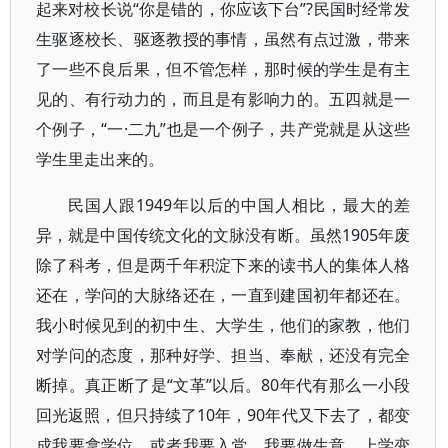
起来对校长说“你是错的，你应该下台”?民国时经常发
生驱逐校长、驱逐教授的事情，虽然有点过激，带来
了一些不良后果，但不管怎样，那时候的学生是有主
见的、有行动力的，而且是有影响力的。五四就是一
个例子，“一·二九”也是一个例子，共产党就是从这些
学生里走出来的。
民国人跟1949年以后的中国人相比，最大的差
异，就是中国传统文化的文脉没有断。虽然1905年废
除了科考，但是两千年积淀下来的读书人的集体人格
还在，学问的大脉络还在，一直到建国初年都还在。
我小时候见到的初中生、大学生，他们的家教，他们
对学问的态度，那种好学、担当、奉献，还没有完全
断掉。真正断了是“文革”以后。80年代有那么一小段
回光返照，但只持续了10年，90年代又下去了，都变
成我要拿学位，或者我要入党，我要做生意，上学变