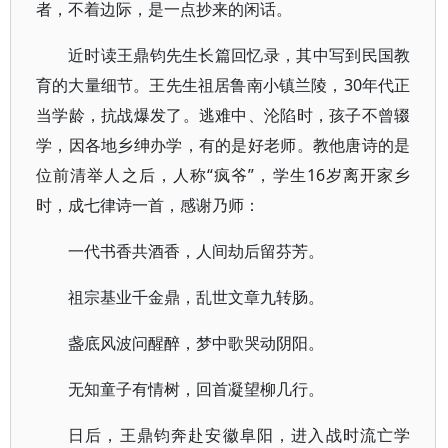
者，不着边际，是一点抄来的闲话。
近时读王鼎钧先生长篇回忆录，其中写到民国教
育的大量细节。王先生祖居鲁南小镇兰陵，30年代正
当学龄，抗战爆发了。逃难中、沦陷时，孩子不曾辍
学，因各地乡绅办学，有的是好老师。教他唐诗的是
位前清举人之后，人称“疯爷”，学生16岁离开家乡
时，成七律诗一首，感谢乃师：
一代书香共酒香，人间劫后留芬芳。
祖宗基业千金鼎，乱世文章九转肠。
盏底风波问醒醉，梦中歌哭动阴阳。
无知童子有情树，回首凝望柳几行。
日后，王鼎钧奔赴安徽阜阳，进入战时流亡学