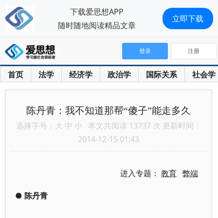
下载爱思想APP
立即下载
随时随地阅读精品文章
登录
注册
首页
法学
经济学
政治学
国际关系
社会学
陈丹青：我不知道那帮“傻子”能走多久
选择字号：
大
中
小
本文共阅读 13737 次 更新时间：
2014-12-15 01:43
进入专题：
教育
弊端
●
陈丹青