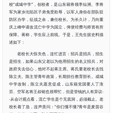
校“成城中学”，创校者，是山东籍将领李仙洲。李将
军为家乡沦陷区子弟免受欺辱，以军人身份在部队驻
防区办学，征战之余，兼任校长。为长久计，乃向重
庆上峰申请改流亡中学为国立，俾便经费与师资有所
保障。蒋称，学生应上前线。于是，王先生据史料描
述如下：
老校长大惊失色，连忙进言：招兵是招兵，招生
是招生，如果山东父老以为他用招生的名义招兵，对
政府失去信心，他对不起蒋主席。蒋氏要老校长去找
陈立夫。陈主管青年政策，长期担任教育部长。成城
中学改制，陈立夫愿意促成，山东籍党国要人丁淮
芬、空军名将王叔铭也很帮忙，但是管钱的人有异议-
-从会计观点看，流亡学生是个无底洞，必须截止。老
校长着了急，连声质问：“你们懂不懂?青年是麦苗谷