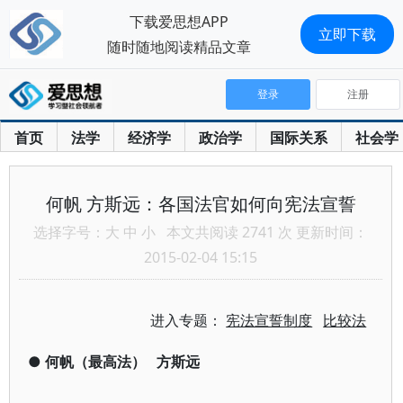
下载爱思想APP
立即下载
随时随地阅读精品文章
登录
注册
首页
法学
经济学
政治学
国际关系
社会学
何帆 方斯远：各国法官如何向宪法宣誓
选择字号：
大
中
小
本文共阅读 2741 次 更新时间：
2015-02-04 15:15
进入专题：
宪法宣誓制度
比较法
●
何帆（最高法）
方斯远