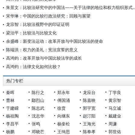
朱景文：比较法研究中的中国法——关于法律的地位和
宋华琳：中国的比较行政法研究：回顾与展望
龙宗智：比较法视野中的印证证明
梁治平：比较法与比较文化
余盛峰：新变法运动：改革开放与中国比较法的使命
陈端洪：权力的圣礼：宪法宣誓的意义
高鸿钧：改革开放与中国比较法学的成长
高鸿钧：法律文化如何比较？
热门专栏
秦晖
陈行之
郑永年
龙应台
丁学良
曹林
鄢烈山
傅国涌
陈嘉映
黄宗智
于建嵘
陈志武
徐贲
郭宇宽
马立诚
杨祖陶
沈志华
向继东
赵汀阳
戴建业
李昌平
张鸣
杨奎松
王海光
周濂
杨鹏
邓晓芒
王缉思
陈奉孝
郭世佑