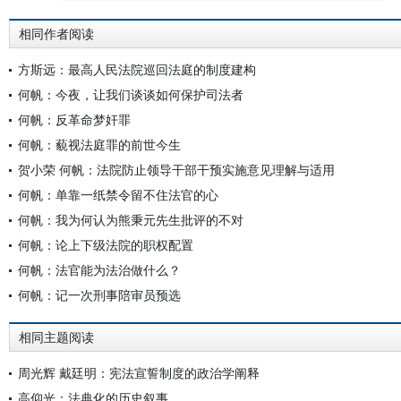
相同作者阅读
方斯远：最高人民法院巡回法庭的制度建构
何帆：今夜，让我们谈谈如何保护司法者
何帆：反革命梦奸罪
何帆：藐视法庭罪的前世今生
贺小荣 何帆：法院防止领导干部干预实施意见理解与适用
何帆：单靠一纸禁令留不住法官的心
何帆：我为何认为熊秉元先生批评的不对
何帆：论上下级法院的职权配置
何帆：法官能为法治做什么？
何帆：记一次刑事陪审员预选
相同主题阅读
周光辉 戴廷明：宪法宣誓制度的政治学阐释
高仰光：法典化的历史叙事