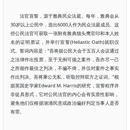
法官宣誓，源于雅典民众法庭。每年，雅典会从
30岁以上公民中，选出6000人作为民众法庭成员。这
些公民法官可获取一张附有雅典猫头鹰官印和本人姓
名的证明票证，并举行宣誓(Heliastic Oath)就职仪
式。誓词内容是：“吾将据公民大会于五百人会议通过
之法律作出投票，至于无例可循之案件，吾亦尽一己
之所能作最佳之判决，不偏不倚，并仅对案件之事实
作出判决。吾将秉公无私，听取控辩双方之证词。”根
据英国史学家Edward M. Harris的研究，宣誓程序并
非徒具形式，它对公民法官的内心会有实质性影响，
避免他们仅根据汹涌民意或政治偏好判定当事人是否
有罪。