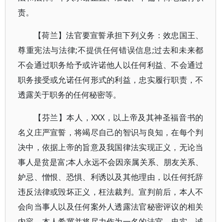
责。
【荷兰】法官要宣誓承担下列义务：效忠国王、
尊重宪法与法律;不提供任何错误信息;过去和未来都
不会通过职务给予或许诺他人以任何利益、不会通过
职务接受或允诺任何形式的利益，忠实履行职责，不
透露关于职务的任何秘密等。
【芬兰】本人，XXX，以上帝及其神圣福音书的
名义庄严宣誓，将竭尽自己的智识与良知，在每个判
决中，依据上帝的旨意及我国律法实现正义，无论当
事人是贫是富;本人永远不会因亲属关系、朋友关系、
妒忌、憎恨、恐惧、利诱以及其他理由，以任何托辞
违反法律或毁坏正义，枉法裁判。宣判前后，本人不
会向当事人以及任何案外人透露法官秘密评议的相关
内容。本人希冀并将尽力作为一名的法官，忠实、诚