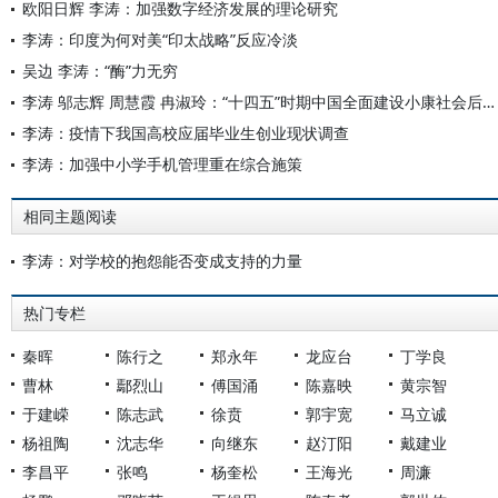
欧阳日辉 李涛：加强数字经济发展的理论研究
李涛：印度为何对美“印太战略”反应冷淡
吴边 李涛：“酶”力无穷
李涛 邬志辉 周慧霞 冉淑玲：“十四五”时期中国全面建设小康社会后教育扶贫战略研究
李涛：疫情下我国高校应届毕业生创业现状调查
李涛：加强中小学手机管理重在综合施策
相同主题阅读
李涛：对学校的抱怨能否变成支持的力量
热门专栏
秦晖
陈行之
郑永年
龙应台
丁学良
曹林
鄢烈山
傅国涌
陈嘉映
黄宗智
于建嵘
陈志武
徐贲
郭宇宽
马立诚
杨祖陶
沈志华
向继东
赵汀阳
戴建业
李昌平
张鸣
杨奎松
王海光
周濂