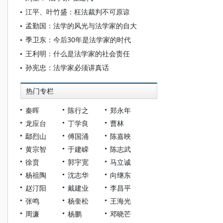
江平、叶竹盛：枉法裁判不可原谅
孟勤国：法学的风光与法学家的自大
季卫东：今后30年是法学家的时代
王利明：什么是法学家的社会责任
孙宪忠：法学家必须讲真话
热门专栏
秦晖
陈行之
郑永年
龙应台
丁学良
曹林
鄢烈山
傅国涌
陈嘉映
黄宗智
于建嵘
陈志武
徐贲
郭宇宽
马立诚
杨祖陶
沈志华
向继东
赵汀阳
戴建业
李昌平
张鸣
杨奎松
王海光
周濂
杨鹏
邓晓芒