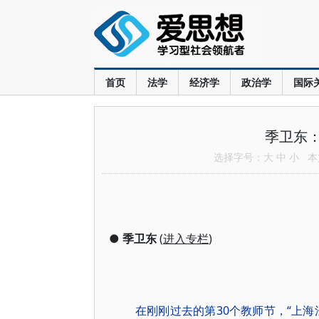
首页
法学
经济学
政治学
国际
季卫东：
选择字号：
大
中
小
本文
●
季卫东
(
进入专栏
)
在刚刚过去的第30个教师节，“上