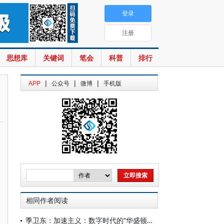
登录
注册
思想库
关键词
笔会
科普
排行
|
|
|
APP
公众号
微博
手机版
相同作者阅读
季卫东：加速主义：数字时代的“华盛顿共识2.0”？[1]