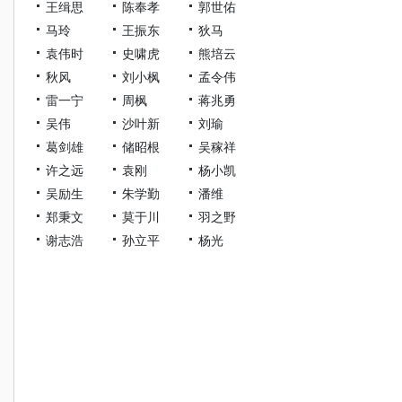
王缉思
陈奉孝
郭世佑
马玲
王振东
狄马
袁伟时
史啸虎
熊培云
秋风
刘小枫
孟令伟
雷一宁
周枫
蒋兆勇
吴伟
沙叶新
刘瑜
葛剑雄
储昭根
吴稼祥
许之远
袁刚
杨小凯
吴励生
朱学勤
潘维
郑秉文
莫于川
羽之野
谢志浩
孙立平
杨光