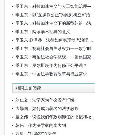
季卫东：科技加速主义与人工智能治理——对中国方案的重新认识
季卫东：以“互操作公正”为原则树立AI治理新框架
季卫东：科技加速主义下的新型纠纷与法治应对
季卫东：阅读学术经典的意义
季卫东 赵泽睿：法律如何实现动态治理 —— 人工智能不确定性的立法应对
季卫东：视觉社会与关系权力——数字时代背景下重新认识福柯的法社会学理论
季卫东：韦伯法社会学概观——聚焦国家与法的理性化
季卫东：罗尔斯晚年为何修正公平观？
季卫东：中国法学教育改革与行业需求
相同主题阅读
刘仁文：法学家为什么没有忏悔
孟勤国：如何成为著名的法学教授
童之伟：说说我们华政刚卸任的书记和校长
韩伟：作为法学家的李大钊
刘星：“法学家”在近代