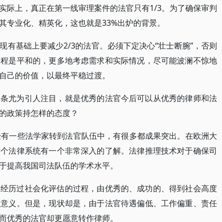
实际上，真正在第一线审理案件的法官只有1/3。为了确保审判
其专业化、精英化，这也就是33%出炉的背景。
有基础上要减少2/3的法官。必须下定决心“壮士断腕”，否则
过程是平和的，更多地考虑需求和实际情况，尽可能波澜不惊地
自己的价值，以最终平稳过渡。
一条尤为引人注目，就是优秀的法官今后可以从优秀的律师和法
的政策持怎样的态度？
经有一些法学家转到法官队伍中，有很多都成果突出。在欧洲大
整个法律系统有一个非常深入的了解。法律推理技术对于确保司
于提高我国司法队伍的学术水平。
又经历过社会化评估的过程，由优秀的、成功的、得到社会高度
的意义。但是，现状却是，由于法官待遇偏低、工作偏重、责任
而优秀的法官却更愿意转作律师。