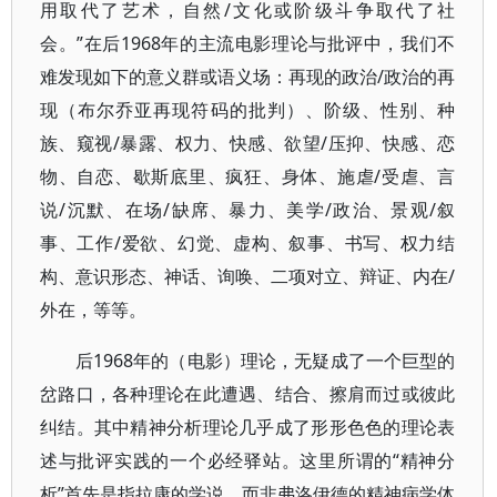
用取代了艺术，自然/文化或阶级斗争取代了社
会。”在后1968年的主流电影理论与批评中，我们不
难发现如下的意义群或语义场：再现的政治/政治的再
现（布尔乔亚再现符码的批判）、阶级、性别、种
族、窥视/暴露、权力、快感、欲望/压抑、快感、恋
物、自恋、歇斯底里、疯狂、身体、施虐/受虐、言
说/沉默、在场/缺席、暴力、美学/政治、景观/叙
事、工作/爱欲、幻觉、虚构、叙事、书写、权力结
构、意识形态、神话、询唤、二项对立、辩证、内在/
外在，等等。
后1968年的（电影）理论，无疑成了一个巨型的
岔路口，各种理论在此遭遇、结合、擦肩而过或彼此
纠结。其中精神分析理论几乎成了形形色色的理论表
述与批评实践的一个必经驿站。这里所谓的“精神分
析”首先是指拉康的学说，而非弗洛伊德的精神病学体