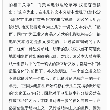
的相互关系”。而美国电影理论家布·汉德森曾指
出：“迄今为止，在电影的文本分析中发现了些什么?
我们转向电影时首先遇到的事实就是，麦茨的大组合
段绝对地支配着迄今为止几乎一切的文本分析。”然
而，同时作为工业／商品／艺术的电影机构决定一部
电影文本必定是多元决定的、经过多重编码的；因
而，任何一种过分单纯、明晰的形式模式都不可避免
地因抽象而付出偏颇的代价。对此，麦茨本人曾在承
认一部影片中的任一确认的独立语义段，都是一种“异
质混合体”的前提下，补充说明道：“—个独立语义段
不是此影片的一个单元，而此影片诸系统之一的一个
单元。”正因为电影生产始终存在于法兰克福学派所谓
的“文化工业”内部，因此对于电影叙事的分析必然在
打破“括号”之后，才能得到进一步的伸延与展开；它
必需借重于结构主义，又跨越结构主义的疆界。因为