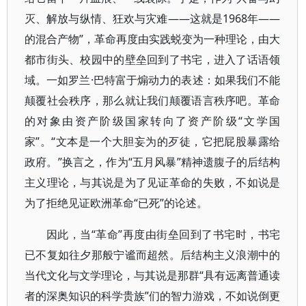
灭、解放与纵情、狂欢与灾难——这就是1968年——
的混合产物”，革命再度由实践蜕变为一种理论，由大
都市街头、校园中的壁垒回到了书宅，进入了话语领
域。一如罗兰·巴特富于煽动力的表述：如果我们不能
颠覆社会秩序，那么就让我们颠覆语言秩序吧。革命
的对象由资产阶级国家转向了资产阶级“文学国
家”。“文本是一个大胆妄为的歹徒，它把屁股暴露给
政府。”换言之，作为“五月风暴”精神遗腹子的后结构
主义理论，与其说是为了见证革命的失败，不如说是
为了拒绝见证欧洲革命“已死”的论述。
因此，当“革命”再度由街垒回到了书宅时，书宅
已不复如往夕那般宁谧而超然。后结构主义浪潮中的
当代文化与文学理论，与其说是那群“具有远离普通读
者的深奥知识的科学贵族”们的智力游戏，不如说倒更