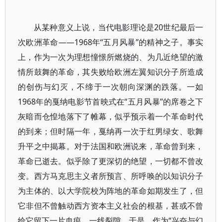
从某种意义上说，当代电影理论是20世纪最后一
次欧洲革命——1968年“五月风暴”的精神之子。事实
上，作为一次为理想憧憬所燃烧的、为几近绝望的激
情所鼓舞的革命，其失败给欧洲左翼知识分子所造成
的创伤与幻灭，不缔于一次朝向深渊的跌落。一如
1968年的戛纳电影节首映式在“五月风暴”的席卷之下
灰暗而仓惶地落下了帷幕，似乎预示着一个革命时代
的到来；但时隔一年，戛纳再一次于红男绿女、歌舞
升平之中揭幕。对于法国和欧洲说来，革命曾到来，
革命已逝去。似乎除了更深切的绝望，一切都不曾改
变。西方马克思主义者所预言、所呼唤的以知识分子
为主体的、以大学院校为阵地的革命如期发生了，但
它非但不曾触动西方资本主义社会的根基，甚或不曾
给它留下一片血痕、一线裂隙。于是，作为“兴奋与幻