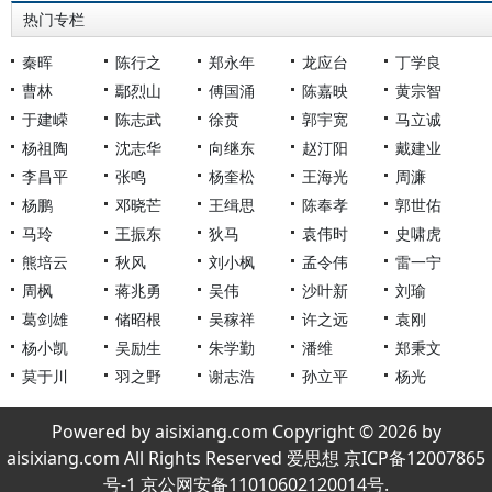
热门专栏
秦晖
陈行之
郑永年
龙应台
丁学良
曹林
鄢烈山
傅国涌
陈嘉映
黄宗智
于建嵘
陈志武
徐贲
郭宇宽
马立诚
杨祖陶
沈志华
向继东
赵汀阳
戴建业
李昌平
张鸣
杨奎松
王海光
周濂
杨鹏
邓晓芒
王缉思
陈奉孝
郭世佑
马玲
王振东
狄马
袁伟时
史啸虎
熊培云
秋风
刘小枫
孟令伟
雷一宁
周枫
蒋兆勇
吴伟
沙叶新
刘瑜
葛剑雄
储昭根
吴稼祥
许之远
袁刚
杨小凯
吴励生
朱学勤
潘维
郑秉文
莫于川
羽之野
谢志浩
孙立平
杨光
Powered by aisixiang.com Copyright © 2026 by
aisixiang.com All Rights Reserved 爱思想 京ICP备12007865
号-1 京公网安备11010602120014号.