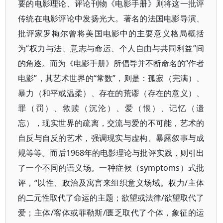
要的电影理论、评论刊物《电影手册》则将这一批评
传统在电影评论中发扬光大。著名的法国电影导演、
批评家罗梅尔曾将美国电影中的主要意义格局概括
为“权力与法、意志与命运、个人自由与共同利益”间
的角逐。而为《电影手册》所倡导并不断命名的“作者
电影”，其艺术世界的“常数”，则是：孤寂（完满）、
暴力（和平或温柔）、存在的荒谬（存在的意义）、
罪（罚）、救赎（沉沦）、爱（恨）、记忆（遗
忘），现实世界的疏离，交流与爱的不可能，艺术的
自反与自反的艺术，强调现实与虚构、暴露叙事与成
规等等。而后1968年的电影理论与批评实践，则引出
了一个不同的语义场。一种症候（symptoms）式批
评，“以性、政治及寓言来组织意义场域。权力/主体
的二元性取代了命运的主题；欲望或法律/欲望取代了
爱；主体/客体或菲勒斯/匮乏取代了个体，象征的运