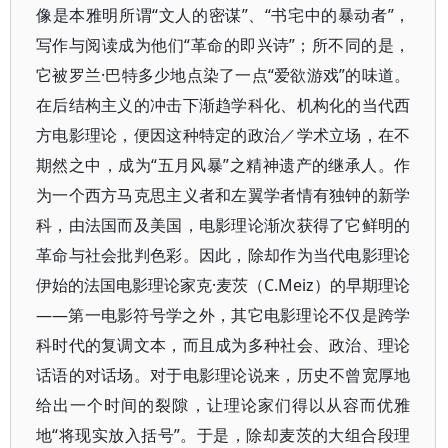
像是本雅明所谓“文人的密谋”、“书宅中的暴动者”，
写作与阅读成为他们“革命的即兴诗”；所不同的是，
它被罗兰·巴特多少地点染了一点“爱欲游戏”的味道。
在后结构主义的冲击下渐趋学科化、机构化的当代西
方电影理论，便因这种特定的政治／学术立场，在不
期然之中，成为“五月风暴”之精神遗产的继承人。作
为一个西方马克思主义者和左翼学者情有独钟的新学
科，由法国而及美国，电影理论渐次获得了它鲜明的
革命与社会批判色彩。因此，除却作为当代电影理论
伊始的法国电影理论家克·麦茨（C.Meiz）的早期理论
——第一电影符号学之外，其它电影理论不仅是跨学
科时代的复调文本，而且成为多种社会、政治、理论
话语的对话场。对于电影理论说来，历史不曾宽厚地
给出一个时间的裂隙，让理论家们得以从容而优雅
地“将现实放入括号”。于是，除却麦茨的大组合段理