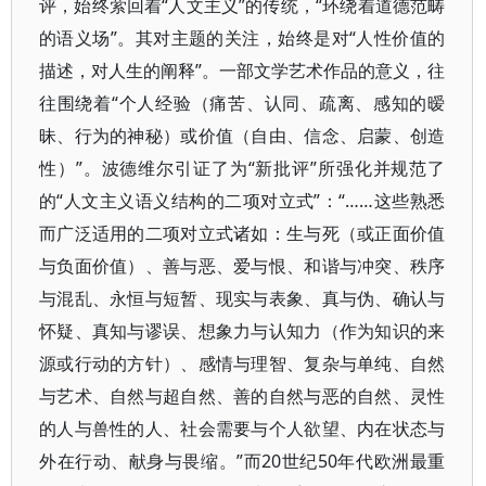
评，始终萦回着“人文主义”的传统，“环绕着道德范畴
的语义场”。其对主题的关注，始终是对“人性价值的
描述，对人生的阐释”。一部文学艺术作品的意义，往
往围绕着“个人经验（痛苦、认同、疏离、感知的暧
昧、行为的神秘）或价值（自由、信念、启蒙、创造
性）”。波德维尔引证了为“新批评”所强化并规范了
的“人文主义语义结构的二项对立式”：“……这些熟悉
而广泛适用的二项对立式诸如：生与死（或正面价值
与负面价值）、善与恶、爱与恨、和谐与冲突、秩序
与混乱、永恒与短暂、现实与表象、真与伪、确认与
怀疑、真知与谬误、想象力与认知力（作为知识的来
源或行动的方针）、感情与理智、复杂与单纯、自然
与艺术、自然与超自然、善的自然与恶的自然、灵性
的人与兽性的人、社会需要与个人欲望、内在状态与
外在行动、献身与畏缩。”而20世纪50年代欧洲最重