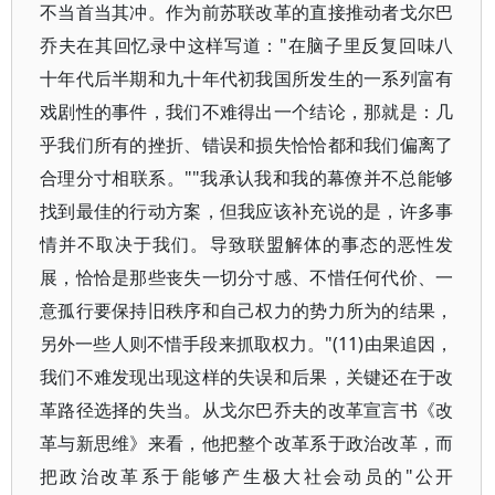
不当首当其冲。作为前苏联改革的直接推动者戈尔巴
乔夫在其回忆录中这样写道："在脑子里反复回味八
十年代后半期和九十年代初我国所发生的一系列富有
戏剧性的事件，我们不难得出一个结论，那就是：几
乎我们所有的挫折、错误和损失恰恰都和我们偏离了
合理分寸相联系。""我承认我和我的幕僚并不总能够
找到最佳的行动方案，但我应该补充说的是，许多事
情并不取决于我们。导致联盟解体的事态的恶性发
展，恰恰是那些丧失一切分寸感、不惜任何代价、一
意孤行要保持旧秩序和自己权力的势力所为的结果，
另外一些人则不惜手段来抓取权力。"(11)由果追因，
我们不难发现出现这样的失误和后果，关键还在于改
革路径选择的失当。从戈尔巴乔夫的改革宣言书《改
革与新思维》来看，他把整个改革系于政治改革，而
把政治改革系于能够产生极大社会动员的"公开