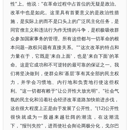
性"上。他说："在革命过程中占首位的无疑是政治。
改革中也是如此。这里具有首要意义的是政治性措
施，是实际上的而不是口头上的广泛民主化任务，是
同官僚主义和违法行为作无情的斗争，是积极吸收群
众参加国家事务的管理。所有这些都与一切革命的根
本问题--政权问题有直接关系。""这次改革的特点和
力量在于，它既是'来自上面'，也是'来自下面'的革
命。这是它成功和不可逆转的最可靠的保证之一。我
们将坚决做到，使群众和'基层'享有其全部的民主权
力，并学会习惯地、内行地和负责地行使这些权
利。"这一切都有赖于"让公开性大放光明"。"社会气
氛的民主化和沿着社会经济改革道路加快前进步伐，
这在很大程度上正是由于发展了公开性。"(12)公开性
很快就成为一股越来越壮阔的潮流，在这潮流
下，"报刊失控"，进而使社会舆论两极分化，戈尔巴