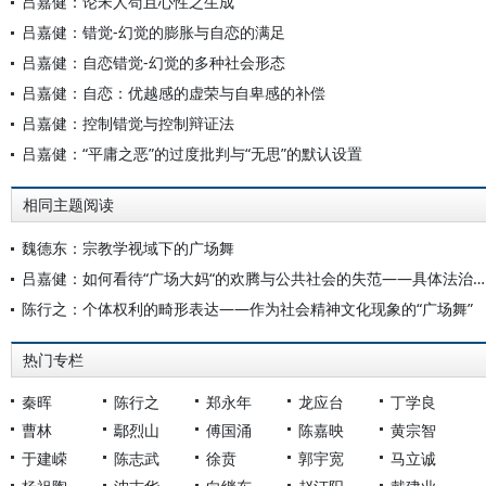
吕嘉健：论宋人苟且心性之生成
吕嘉健：错觉-幻觉的膨胀与自恋的满足
吕嘉健：自恋错觉-幻觉的多种社会形态
吕嘉健：自恋：优越感的虚荣与自卑感的补偿
吕嘉健：控制错觉与控制辩证法
吕嘉健：“平庸之恶”的过度批判与“无思”的默认设置
相同主题阅读
魏德东：宗教学视域下的广场舞
吕嘉健：如何看待“广场大妈“的欢腾与公共社会的失范——具体法治的进化之路
陈行之：个体权利的畸形表达——作为社会精神文化现象的“广场舞”
热门专栏
秦晖
陈行之
郑永年
龙应台
丁学良
曹林
鄢烈山
傅国涌
陈嘉映
黄宗智
于建嵘
陈志武
徐贲
郭宇宽
马立诚