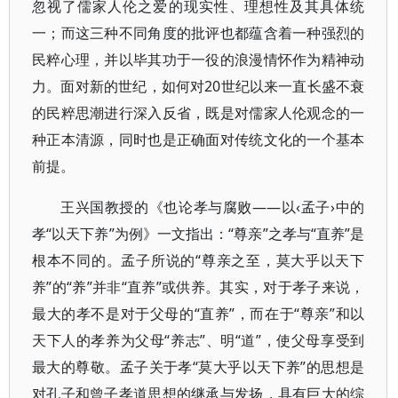
忽视了儒家人伦之爱的现实性、理想性及其具体统
一；而这三种不同角度的批评也都蕴含着一种强烈的
民粹心理，并以毕其功于一役的浪漫情怀作为精神动
力。面对新的世纪，如何对20世纪以来一直长盛不衰
的民粹思潮进行深入反省，既是对儒家人伦观念的一
种正本清源，同时也是正确面对传统文化的一个基本
前提。
王兴国教授的《也论孝与腐败——以‹孟子›中的
孝“以天下养”为例》一文指出：“尊亲”之孝与“直养”是
根本不同的。孟子所说的“尊亲之至，莫大乎以天下
养”的“养”并非“直养”或供养。其实，对于孝子来说，
最大的孝不是对于父母的“直养”，而在于“尊亲”和以
天下人的孝养为父母“养志”、明“道”，使父母享受到
最大的尊敬。孟子关于孝“莫大乎以天下养”的思想是
对孔子和曾子孝道思想的继承与发扬，具有巨大的综