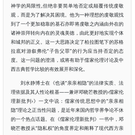
神学的局限性,但绝非要简单地否定或颠覆传统虔敬
观，而是为了解决其困境。他为一种理想的虔敬观找
到了一个更加稳靠的基石亦即将虔敬之内涵由外在的
诸神崇拜转向内在的灵魂美德，由此更好地实现个体
和城邦的正义。这一大思路决定了柏拉图笔下的苏格
拉底对游叙弗伦“子告父罪”的行为应当持否定的态
度。这一问题的澄清，或将有助于儒家伦理讨论及中
西古典哲学比较的有效展开和深化。
刘水静博士在《也谈“亲亲相隐”的法律实质、法
理依据及其人性论根基——兼评邓晓芒教授的‹儒家伦
理新批判›》一文中说：儒家传统思想中的“亲亲相
隐”理论之正当性问题，是近年来国内哲学界争论不休
的一个热点话题。在《儒家伦理新批判》一书中，邓
晓芒教授从“隐私权”的角度界定和阐释了现代西方亲