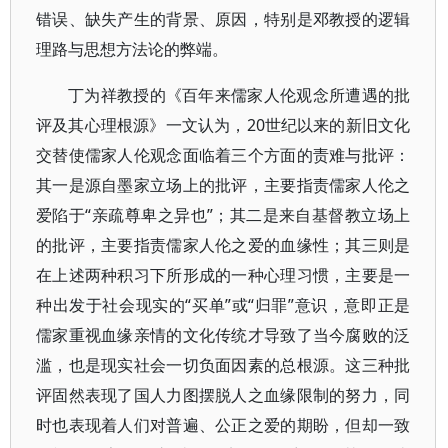
错误、缺失产生的背景、原因，特别是邓教授的逻辑
理路与思想方法论的弊端。
丁为祥教授的《百年来儒家人伦观念所遭遇的批
评及其心理根源》一文认为，20世纪以来的新旧文化
交替使儒家人伦观念面临着三个方面的责难与批评：
其一是源自墨家立场上的批评，主要指责儒家人伦之
爱陷于“亲疏尊卑之异也”；其二是来自基督教立场上
的批评，主要指责儒家人伦之爱的血缘性；其三则是
在上述两种积习下所形成的一种心理习惯，主要是一
种出发于社会现实的“买单”或“归罪”意识，意即正是
儒家重视血缘亲情的文化传统才导致了当今腐败的泛
滥，也是现实社会一切负面因素的总根源。这三种批
评固然表现了国人力图摆脱人之血缘限制的努力，同
时也表现着人们对普遍、公正之爱的期盼，但却一致