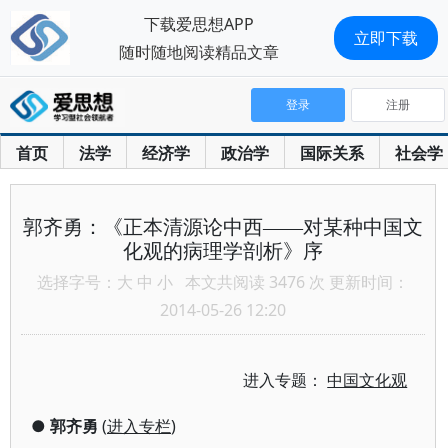
下载爱思想APP
立即下载
随时随地阅读精品文章
登录
注册
首页
法学
经济学
政治学
国际关系
社会学
郭齐勇：《正本清源论中西——对某种中国文
化观的病理学剖析》序
选择字号：
大
中
小
本文共阅读 3476 次 更新时间：
2014-05-26 12:20
进入专题：
中国文化观
●
郭齐勇
(
进入专栏
)