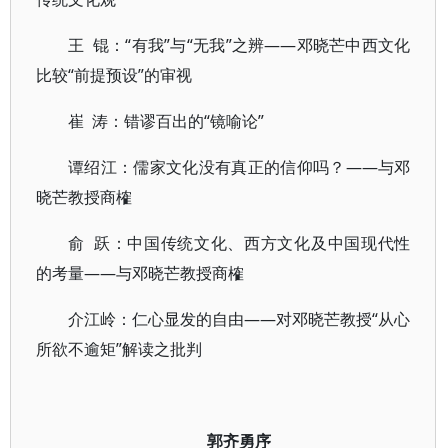
王 锟：“有我”与“无我”之辨——邓晓芒中西文化
比较“前提预设”的审视
崔 涛：错谬百出的“镜喻论”
谭绍江：儒家文化没有真正的信仰吗？——与邓
晓芒教授商榷
俞 跃：中国传统文化、西方文化及中国现代性
的考量——与邓晓芒教授商榷
介江岭：仁心显发的自由——对邓晓芒教授“从心
所欲不逾矩”解读之批判
郭齐勇序