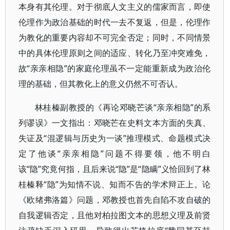
本身有其伦理。对于彻底人文主义的儒家而言，即使
伦理作为政治基础的时代一去不复返，但是，伦理作
为教化的重要内容却不可完全否定；同时，不同情景
中的具体伦理原则之间的适应、转化乃至冲突难免，
故“亲亲相隐”的家庭伦理虽不一定能重新成为政治伦
理的基础，但其教化上的意义仍然不可否认。
林桂榛副教授的《再论邓晓芒谈“亲亲相隐”的系
列谬误》一文指出：邓晓芒在史料文本方面的失真、
失证及“混逻辑与历史为一谈”推理模式、命题模式决
定了他谈“亲亲相隐”问题不得要领，他不明白
该“隐”究竟何指，且后来说“隐”是“隐瞒”义恰回到了林
桂榛释“隐”为知情不说、知而不告的学术辩正上。论
《欧绪弗洛篇》问题，邓教授也首先自陷不攻自破的
自我逻辑否定，且他对柏拉图文本的思想义理及前贤