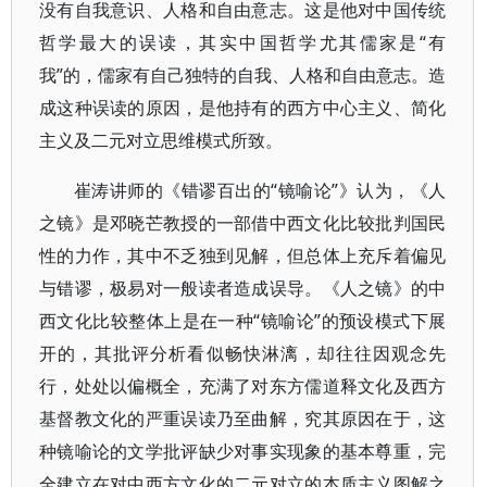
没有自我意识、人格和自由意志。这是他对中国传统
哲学最大的误读，其实中国哲学尤其儒家是“有
我”的，儒家有自己独特的自我、人格和自由意志。造
成这种误读的原因，是他持有的西方中心主义、简化
主义及二元对立思维模式所致。
崔涛讲师的《错谬百出的“镜喻论”》认为，《人
之镜》是邓晓芒教授的一部借中西文化比较批判国民
性的力作，其中不乏独到见解，但总体上充斥着偏见
与错谬，极易对一般读者造成误导。《人之镜》的中
西文化比较整体上是在一种“镜喻论”的预设模式下展
开的，其批评分析看似畅快淋漓，却往往因观念先
行，处处以偏概全，充满了对东方儒道释文化及西方
基督教文化的严重误读乃至曲解，究其原因在于，这
种镜喻论的文学批评缺少对事实现象的基本尊重，完
全建立在对中西方文化的二元对立的本质主义图解之