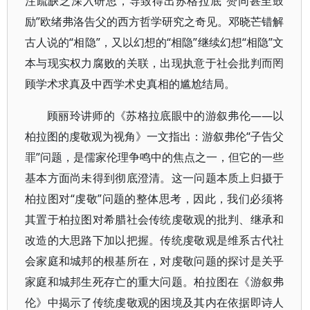
注疏缺乏深入研思，导致得出苏格拉底“赞同甚至鼓
励”欧绪弗洛告父的西方哲学研究之奇见。邓晓芒错解
古人说的“相隐”，又以幻想的“相隐”继续幻想“相隐”文
本与现实权力腐败的关联，出现执意于社会批判而罔
顾学术求真及中西学术史真相的尴尬结局。
顾丽玲讲师的《苏格拉底眼中的游叙弗伦——以
柏拉图的虔敬观为视角》一文指出：游叙弗伦“子告父
罪”问题，是儒家伦理争鸣中的焦点之一，但它的一些
基本方面尚未得到彻底澄清。这一问题本质上归摄于
柏拉图对“虔敬”问题的整体思考，因此，我们必须将
其置于柏拉图对希腊社会传统虔敬观的批判、继承和
改造的大思路下加以把握。传统虔敬观是维系古代社
会家庭和城邦的根基所在，对虔敬问题的探讨是关乎
家庭和城邦生死存亡的重大问题。柏拉图在《游叙弗
伦》中揭示了传统虔敬观的困境及其内在依据即诗人