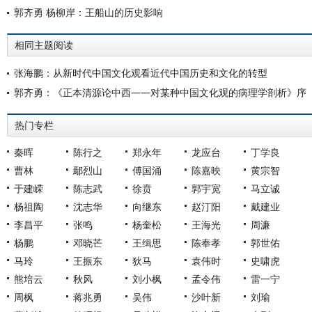
郭齐勇 杨柳岸：王船山的历史影响
相同主题阅读
张海鹏：从新时代中国文化观看近代中国历史和文化的转型
郭齐勇：《正本清源论中西——对某种中国文化观的病理学剖析》序
热门专栏
秦晖
陈行之
郑永年
龙应台
丁学良
曹林
鄢烈山
傅国涌
陈嘉映
黄宗智
于建嵘
陈志武
徐贲
郭宇宽
马立诚
杨祖陶
沈志华
向继东
赵汀阳
戴建业
李昌平
张鸣
杨奎松
王海光
周濂
杨鹏
邓晓芒
王缉思
陈奉孝
郭世佑
马玲
王振东
狄马
袁伟时
史啸虎
熊培云
秋风
刘小枫
孟令伟
雷一宁
周枫
蒋兆勇
吴伟
沙叶新
刘瑜