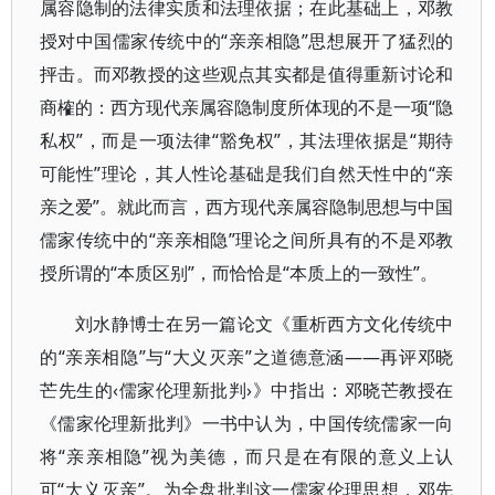
属容隐制的法律实质和法理依据；在此基础上，邓教
授对中国儒家传统中的“亲亲相隐”思想展开了猛烈的
抨击。而邓教授的这些观点其实都是值得重新讨论和
商榷的：西方现代亲属容隐制度所体现的不是一项“隐
私权”，而是一项法律“豁免权”，其法理依据是“期待
可能性”理论，其人性论基础是我们自然天性中的“亲
亲之爱”。就此而言，西方现代亲属容隐制思想与中国
儒家传统中的“亲亲相隐”理论之间所具有的不是邓教
授所谓的“本质区别”，而恰恰是“本质上的一致性”。
刘水静博士在另一篇论文《重析西方文化传统中
的“亲亲相隐”与“大义灭亲”之道德意涵——再评邓晓
芒先生的‹儒家伦理新批判›》中指出：邓晓芒教授在
《儒家伦理新批判》一书中认为，中国传统儒家一向
将“亲亲相隐”视为美德，而只是在有限的意义上认
可“大义灭亲”。为全盘批判这一儒家伦理思想，邓先