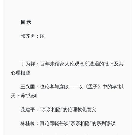
目 录
郭齐勇：序
丁为祥：百年来儒家人伦观念所遭遇的批评及其
心理根源
王兴国：也论孝与腐败——以《孟子》中的孝“以
天下养”为例
龚建平：“亲亲相隐”的伦理教化意义
林桂榛：再论邓晓芒谈“亲亲相隐”的系列谬误