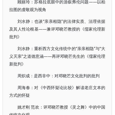
顾丽玲：苏格拉底眼中的游叙弗伦问题——以柏
拉图的虔敬观为视角
刘水静：也谈“亲亲相隐”的法律实质、法理依据
及其人性论根基——兼评邓晓芒教授的《儒家伦理新
批判》
刘水静：重析西方文化传统中的“亲亲相隐”与“大
义灭亲”之道德意涵——再评邓晓芒先生的《儒家伦理
新批判》
周炽成：是西非中：对邓晓芒文化批判的批判
周海春：对《中西怀疑论比较》解读老庄文本的
方式的怀疑
姚才刚 范欢：评邓晓芒教授《灵之舞》中的中国
传统文化观