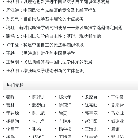
王利明：以理论创新推进中国民法学自主知识体系构建
周江洪：中国民法争点编纂的意义及其编写框架
孙宪忠：当前民法学基本理论的十点思考
冯珏：新时代民法学研究的使命——兼谈民法学选题确定问题
谢鸿飞：中国民法学的自主性：基础、现状和前瞻
许中缘：构建中国自主的民法学知识体系
王轶：《民法典》时代的中国民法学
王利明：民法典编纂与中国民法学体系的发展
王利明：增强民法学理论创新的主体意识
热门专栏
秦晖
陈行之
郑永年
龙应台
丁学良
曹林
鄢烈山
傅国涌
陈嘉映
黄宗智
于建嵘
陈志武
徐贲
郭宇宽
马立诚
杨祖陶
沈志华
向继东
赵汀阳
戴建业
李昌平
张鸣
杨奎松
王海光
周濂
杨鹏
邓晓芒
王缉思
陈奉孝
郭世佑