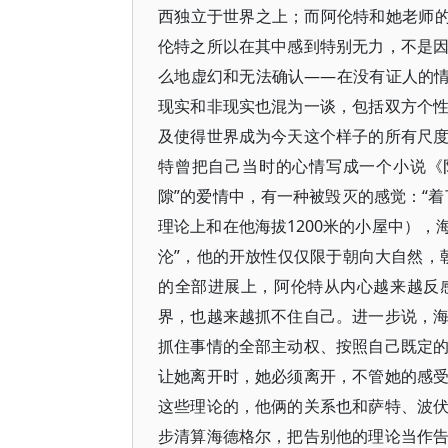
西独立于世界之上；而阿伦特和她老师的
伦特之所以在其中感到特别无力，不是
么地虚幻和无法确认——在没有证人的情
现实和非现实也混为一谈，包括双方个
及使得世界成为今天这个样子的所有尺
特曾把自己当时的心情写成一个小说《
隙”的爱情中，有一种被毁灭的感觉：“
理论上和在他海拔1200米的小屋中），
沦”，他的开放性仅仅限于朝向大自然，朝
的全部进展上，阿伦特从内心越来越反
界，也越来越抓不住自己。进一步说，
抓住事情的全部主动权、按照自己既定
让她离开时，她必须离开，不管她的感
这些理论的，他俩的关系也和萨特、波
步清算海德格尔，把告别他的理论当作