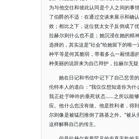
为与他交往和彼此认同是个人之间的事情
了伯爵的不适：在通过交谈来展示和确
效；相比之下，这位犹太女子反倒成了
拉赫尔则什么也不是；她沉浸在她的精神
选择的，其实这是“社会”给她留下的唯一
种平等是何其脆弱，带着多么一厢情愿的
种美丽的说辞来为自己辩护，拉赫尔无疑
她在日记和书信中记下了自己悲苦
伦特本人的道白：“我仅仅想知道你为什么
我正处于呻吟的垂死状态……之所以能
应。他什么也没有做。他是胜利者，得
尔则像是被猛烈推倒了路基之外。“被从头
这样解释自己的传主。
但是拉赫尔有着罕见的忠直无欺的