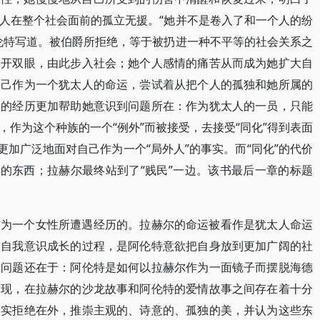
人在整个社会面前的孤立无援。“她并不是卷入了和一个人的纷
伦特写道。被伯爵所拒绝，等于被扔进一种不平等的社会关系之
睁开双眼，由此步入社会；她个人感情的痛苦从而成为她扩大自
自己作为一个犹太人的命运，尝试着从把个人的孤独和她所属的
列的经历更加帮助她意识到问题所在：作为犹太人的一员，只能
作为这个种族的一个“例外”而被接受，去接受“同化”得到表面
更加广泛地面对自己作为一个“局外人”的事实。而“同化”的代价
”的东西；拉赫尔最终站到了“贱民”一边。该书最后一章的标题
作为一个女性所遭遇经历的。拉赫尔的命运被看作是犹太人命运
人自我意识成长的过程，是阿伦特意欲把自身放到更加广阔的社
的问题还在于：阿伦特是如何以拉赫尔作为一面镜子而摆脱海德
发现，在拉赫尔的沙龙故事和阿伦特的爱情故事之间存在着十分
事实拒绝在外，推崇主观的、诗意的、孤独的美，并认为这些东