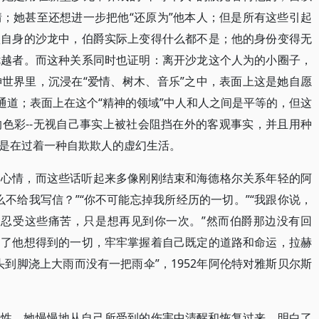
；她甚至还想进一步把他“还原为”他本人；但是所有这些引起
认自身的沙龙中，伯爵实际上变得什么都不是；他的身份变得无
优越者。而这种关系同时也证明：离开沙龙这个人为的小圈子，
世界里，沉浸在“爱情、树木、音乐”之中，表面上这是她自愿
通道；表面上在这个“精神的领域”中人和人之间是平等的，但这
色彩--无视自己事实上被社会阻挡在外的客观事实，并且用种
是在过着一种自欺欺人的虚幻生活。
的心情，而这些话听起来多像刚刚结束和海德格尔关系年轻的阿
不给我写信？”“你不可能忘掉我所经历的一切。”“我跟你说，
够忍受这些痛苦，只是想再见到你一次。”然而伯爵那边没有回
到了他想得到的一切，牢牢掌握着自己既定的道路和命运，拉赫
到脚浇上大雨而没有一把雨伞”，1952年阿伦特对雅斯贝尔斯
天性，她慢慢地从自己所受到的伤害中清醒和恢复过来，明白了