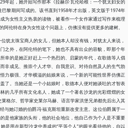
29年起，她开始写作那本《拉赫尔·瓦伦哈根：一个犹太妇女的
往巴黎期间写成的。该书直到1958年才出版，英文版于1974年
于成为女性主义热衷的读物，被看作一个女作家通过写作来梳理
的阿伦特在身为女性这个问题上，仿佛没有提供更多的建树。
3）是一位犹太珠宝商人的女儿，但她本人却没有钱，对犹太人来说，
大门之外，在阿伦特的笔下，她也不具有出众的容貌，即那个年
。所幸的是她正好赶上一个热烈的、启蒙的年代，在歌德等人倡
性而非成见、推崇个人才华、自我意识、对待自然及人的生气勃
领悟力极强、才华横溢的姑娘来说，一个新的可能性世界仿佛正
掩盖了。当她还是一个小姑娘时，歌德本人便对她谈吐的才智表
柏林的几乎所有文化名人，她成了一个著名沙龙的光彩熠熠的女
·史莱格尔、哲学家史莱尔马赫、语言学家洪堡兄弟都先后出入其
经与她订婚的伯爵冯·福克斯坦重新改变主意。这位伯爵属于一
要的是他家族的头衔，他的社会地位，他自己作为个人是不重要
她是用在新型沙龙中养成的“平等个人”的眼光看待他的，自以