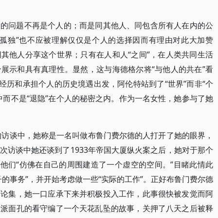
人的问题不再是个人的；而是同其他人、同包含所有人在内的公
“孤独”也不应被理解仅仅是个人的选择因而有理由对此大加赞
其他人分享这个世界；只有在人和人“之间”，在人类共同生活
展示和具有真理性。显然，这与海德格尔将“与他人的共在”看
经历和承担个人的历史境遇出发，阿伦特站到了“世界”而非“个
中而不是“退隐”在个人的秘密之内。作为一名女性，她参与了她
斯的访谈中，她称是一名叫做布鲁门费尔德的人打开了她的眼界，
次访谈中她还谈到了1933年帝国大厦纵火案之后，她对于那个
，他们“仿佛在自己的周围建造了一个虚空的空间。”目睹此情此
的事务”，并开始考虑做一些“实际的工作”。正好布鲁门费尔德
言论集，她一口应承下来并积极投入工作，此事很快被发觉而阿
正派面孔的看守编了一个天花乱坠的故事，关押了八天之后被释