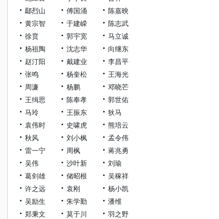
鄢烈山
傅国涌
陈嘉映
黄宗智
于建嵘
陈志武
徐贲
郭宇宽
马立诚
杨祖陶
沈志华
向继东
赵汀阳
戴建业
李昌平
张鸣
杨奎松
王海光
周濂
杨鹏
邓晓芒
王缉思
陈奉孝
郭世佑
马玲
王振东
狄马
袁伟时
史啸虎
熊培云
秋风
刘小枫
孟令伟
雷一宁
周枫
蒋兆勇
吴伟
沙叶新
刘瑜
葛剑雄
储昭根
吴稼祥
许之远
袁刚
杨小凯
吴励生
朱学勤
潘维
郑秉文
莫于川
羽之野