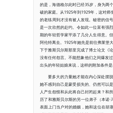
的是，海德格尔此时已经35岁，身为两
破的家庭。从1925年到1929年，这
的老练周到才没有被人发现。秘密的信
是一次欣然的赴约。令如此一位富有强
期的年轻哲学家平添了几分人生得意。
阿伦特离去。1925年她先是前往弗莱堡
下于雅斯贝尔斯那里完成了博士论文《
没有任何怨言。不能想象他们之间爆发过
出头的年轻姑娘来说，这样的附加条件是
要多大的力量她才能在内心深处摆
她不感到自己是蒙受损失的、仍然可以
人产生怨恨和从此将自己封闭起来？和
历了和雅斯贝尔斯的另一位弟子（本诺·
表面上门当户对的婚姻，她和这位在胡塞