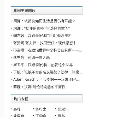
相同主题阅读
周濂：依循良知而生活是否仍有可能？
周濂：“批评的资格”与“选择的空间”
陶东风：汉娜·阿伦特“世界”概念浅析
张贤明 张力伟：找回责任：现代思想中的责任政治观念分析
孙嘉琪：在政治世界中坚持责任判断——纪念汉娜·阿伦特诞辰110周年
李秀伟：何谓平庸之恶
崔卫平：汉娜·阿伦特：热爱这个世界
丁帆：谁以革命的名义绑架了法律、制度、自由与人性
Adam Kirsch：当心怜悯——汉娜·阿伦特与非个人的力量
薛巍：汉娜·阿伦特论恶的平庸性
热门专栏
秦晖
陈行之
郑永年
龙应台
丁学良
曹林