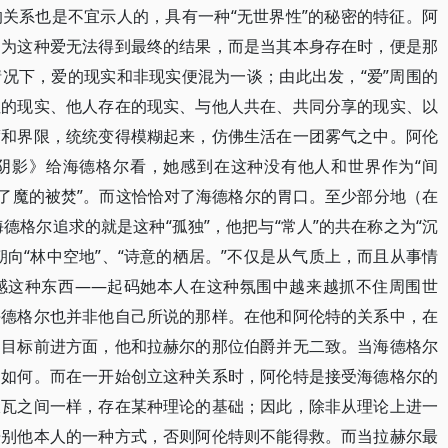
关系也是不宜示人的，具有一种“无世界性”的秘密的特征。阿
因为这种爱无法得到最终的结果，而是当其本身存在时，便是那
况下，爱的现实和非现实便混为一谈；由此出发，“爱”周围的
性的现实、他人存在的现实、与他人共在、共同分享的现实、以
度和界限，统统变得模糊起来，仿佛生活在一团雾气之中。阿伦
阴影》给海德格尔看，她感到在这种没有他人和世界作为“间
着了魔的被焚”。而这恰恰对了海德格尔的胃口。至少部分地（在
海德格尔追求的就是这种“孤独”，他把与“常人”的共在称之为“沉
向“林中空地”、“诗意的栖居。”不仅是从气质上，而且从事情
感这种东西——起码她本人在这种氛围中越来越抓不住周围世
海德格尔也并非他自己所说的那样。在他和阿伦特的关系中，在
的目标前进方面，他和拉赫尔的那位伯爵并无二致。当海德格尔
受如何。而在一开始创立这种关系时，阿伦特是接受海德格尔的
伏瓦之间一样，存在某种理论的基础；因此，除非从理论上进一
告别他本人的一种方式，否则阿伦特则不能得救。而当拉赫尔最