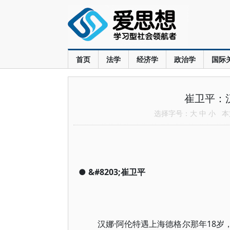
首页
法学
经济学
政治学
国际
崔卫平：
选择字号：
大
中
小
本文
●
&#8203;崔卫平
汉娜·阿伦特遇上海德格尔那年18