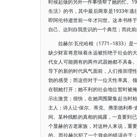
时候起做的另外一件事情帮了她的忙。19
生活》的书，其中最后两章是1933年逃
即阿伦特逝世前一年才问世。这本书终
自己、达到自我意识的一个典范；而此前
拉赫尔·瓦伦哈根（1771--183
缺少财富将意味着永远被拒绝于社会的
代女人可能拥有的两件武器她都不具备
导下的新的时代风气面前，人们推崇理
勃的感受；而这些对于一位天性率真、
在朝她打开；她不利的社会地位暂时被
示出激赏；很快，在她周围聚集起当时
主人；诗人让·保尔、蒂克、弗里德利希
间。某种残酷的真相的揭露，一直要到已
个显赫的古老家族，对这种人来说，重
的。而拉赫尔犯了一个致命的错误在于：