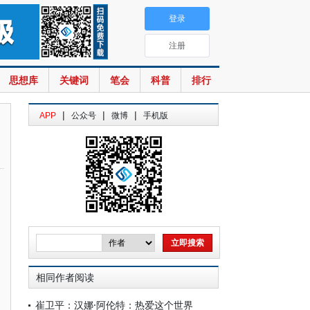
登录
注册
思想库
关键词
笔会
科普
排行
|
|
|
APP
公众号
微博
手机版
相同作者阅读
崔卫平：汉娜·阿伦特：热爱这个世界