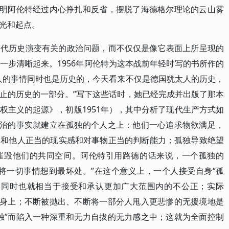
表明阿伦特经过内心挣扎和反省，摆脱了海德格尔理论的云山雾
光和起点。
近代历史演变有关的政治问题，而不仅仅是像它表面上所呈现的
一步清晰起来。1956年阿伦特为这本战前年轻时写的书所作的
人的事情同时也是历史的，今天看来不仅是德国犹太人的历史，
止的历史的一部分。”写下这些话时，她已经完成并出版了那本
权主义的起源》，初版1951年），其中分析了现代生产方式如
政治的事实就建立在孤独的个人之上：他们一心追求物欲满足，
界和他人正当的现实感和对事物正当的判断能力；孤独导致绝望
摧毁他们的共同空间。阿伦特引用路德的话来说，一个孤独的
将一切事情想到最坏处。”在这个意义上，一个人接受自身“孤
；同时也就相当于接受和承认更加广大范围内的不公正；实际
人身上；不断被抛出、不断将一部分人甩入更悲惨的无援境地是
独”而陷入一种深重和无力自拔的无力感之中；这就为全面控制