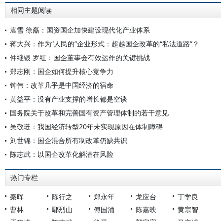
相同主题阅读
袁雪 徐磊：国资国企加快建设现代化产业体系
蒋大兴：作为“人民的”企业形式：超越国企改革的“私法道路”？
仲继银 罗红：国企董事会有效运作的关键挑战
郑志刚：国企如何提升核心竞争力
钟伟：改革几乎是中国经济的宿命
黄益平：没有产业支撑的增长都是空谈
国务院关于改革和完善国有资产管理体制的若干意见
吴敬琏：我国经济转型20年未实现原因在体制障碍
刘世锦：国企混合所有制改革仍缺共识
陈志武：以国企改革化解潜在风险
热门专栏
秦晖
陈行之
郑永年
龙应台
丁学良
曹林
鄢烈山
傅国涌
陈嘉映
黄宗智