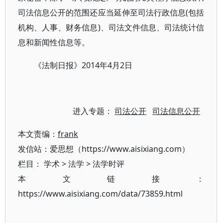
司法信息公开的范围还应当延伸至司法行政信息(包括
机构、人事、财务信息)、司法文件信息、司法统计信
息和新闻性信息等。
《法制日报》2014年4月2日
进入专题：
司法公开
司法信息公开
本文责编：
frank
发信站：爱思想（https://www.aisixiang.com）
栏目：
学术
>
法学
>
法学时评
本文链接：
https://www.aisixiang.com/data/73859.html