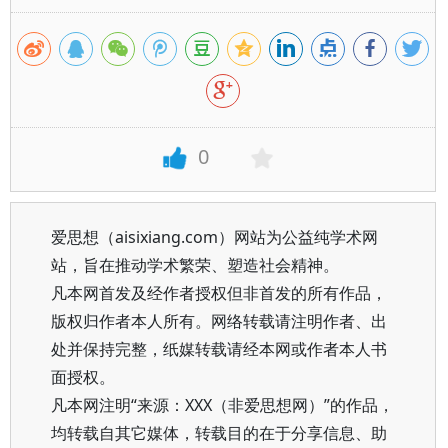
0
爱思想（aisixiang.com）网站为公益纯学术网
站，旨在推动学术繁荣、塑造社会精神。
凡本网首发及经作者授权但非首发的所有作品，
版权归作者本人所有。网络转载请注明作者、出
处并保持完整，纸媒转载请经本网或作者本人书
面授权。
凡本网注明“来源：XXX（非爱思想网）”的作品，
均转载自其它媒体，转载目的在于分享信息、助