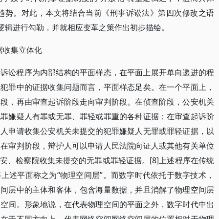
变革趋势。对此，本文将结合当前《刑事诉讼法》第四次修改之语
本逻辑进行勾勒，并就相应变革之策作出初步描绘。
据收集立体化
事诉讼程序为内部结构的平面样态，在平面上展开单向递进的程
统犯罪中的证据收集问题而言，平面样态足矣。在一个平面上，
阶段，再由审查起诉阶段走向审判阶段。在侦查阶段，公安机关
犯罪嫌疑人有罪或无罪、罪轻或罪重的各种证据；在审查起诉阶
护人申请收集公安机关未提交的犯罪嫌疑人无罪或罪轻证据，以
；在审判阶段，辩护人可以申请人民法院向证人或其他有关单位
安、检察院收集未提交的无罪或罪轻证据。[8]上述程序在传统
上述平面称之为“物理空间层”。而数字时代依托于数字技术，
空间层中的主体和客体，包含海量数据，并且消解了物理空间层
络空间。形象地说，在代表物理空间的平面之外，数字时代中出