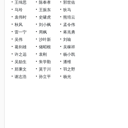
王缉思
陈奉孝
郭世佑
马玲
王振东
狄马
袁伟时
史啸虎
熊培云
秋风
刘小枫
孟令伟
雷一宁
周枫
蒋兆勇
吴伟
沙叶新
刘瑜
葛剑雄
储昭根
吴稼祥
许之远
袁刚
杨小凯
吴励生
朱学勤
潘维
郑秉文
莫于川
羽之野
谢志浩
孙立平
杨光