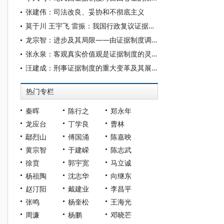
张建伟：司法改良、妥协和不彻底主义
莫于川 王宇飞 雷振：我国行政复议证据制度的突出问题与完善路径
龙宗智：进步及其局限——由证据制度调整的观察
张永泉：客观真实价值观是证据制度的灵魂——对法律真实观的反思
汪建成：刑事证据制度的重大变革及其展开
热门专栏
秦晖
陈行之
郑永年
龙应台
丁学良
曹林
鄢烈山
傅国涌
陈嘉映
黄宗智
于建嵘
陈志武
徐贲
郭宇宽
马立诚
杨祖陶
沈志华
向继东
赵汀阳
戴建业
李昌平
张鸣
杨奎松
王海光
周濂
杨鹏
邓晓芒