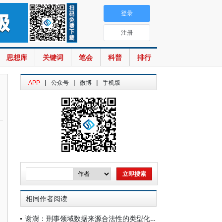
登录
注册
思想库
关键词
笔会
科普
排行
|
|
|
APP
公众号
微博
手机版
相同作者阅读
谢澍：刑事领域数据来源合法性的类型化审查与证明