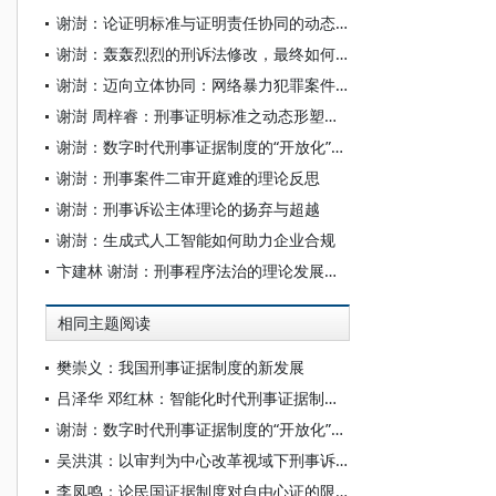
谢澍：论证明标准与证明责任协同的动态指控体系
谢澍：轰轰烈烈的刑诉法修改，最终如何落到实处？
谢澍：迈向立体协同：网络暴力犯罪案件中的证据供给
谢澍 周梓睿：刑事证明标准之动态形塑——从“原子分析”到“整体认知”的证明进路
谢澍：数字时代刑事证据制度的“开放化”转型逻辑
谢澍：刑事案件二审开庭难的理论反思
谢澍：刑事诉讼主体理论的扬弃与超越
谢澍：生成式人工智能如何助力企业合规
卞建林 谢澍：刑事程序法治的理论发展与制度创新
相同主题阅读
樊崇义：我国刑事证据制度的新发展
吕泽华 邓红林：智能化时代刑事证据制度的变革与应对
谢澍：数字时代刑事证据制度的“开放化”转型逻辑
吴洪淇：以审判为中心改革视域下刑事诉讼法再修改的基本路径
李凤鸣：论民国证据制度对自由心证的限制