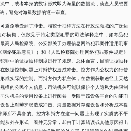
据流中，或者本身的数字形式即为海量的数据流，侦查人员想要
法，避免对海量数据的逐一审查。
不可避免地受到了冲击。相较于抽样方法在行政法领域的广泛运
定相对模糊，仅散见于特定类型犯罪的司法解释之中，如毒品犯
、最高人民检察院、公安部关于办理信息网络犯罪案件适用刑事
《网络犯罪意见》）和《人民检察院办理网络犯罪案件规定》
络犯罪中的证据抽样制度进行了规定。总体而言，目前证据抽样
是在数据控制问题上对辩护权造成冲击。控方作为公权力的行使
据形成实际的控制。而辩方作为私主体，在数据获取途径上天然
大规模的公民个人信息，司法机关可能以保护个人隐私为由限制
在司法机关的专用设备上进行阅卷，受限于该设备平台的功能而
析设备上对辩护权造成冲击。海量数据对存储设备和分析成本提
律师所不具备的。控方和辩方在这一问题上出现了实质的不平
可能从外在形式上看并无异常，却由于计算错误或其他原因得出