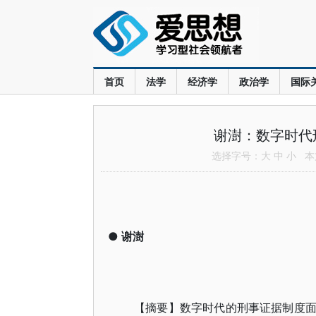
首页
法学
经济学
政治学
国际
谢澍：数字时代
选择字号：
大
中
小
本文
●
谢澍
【摘要】数字时代的刑事证据制度