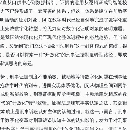
审查从口供中心到数据指引、证据的运用从逻辑证成到智能校
助力下已经形成了一套完善的体系，但这一体系是建立在前数字
明活动的证明对象，[4]在数字时代已经自然地完成了数字化重
础上完成数字化转型，将无力应对数字化证明对象的证明难题。
，是我国法治现代化乃至现代化整体进程中的必然趋势。但当前
路，又受到“部门立法+抽象司法解释”这一封闭模式的束缚，很
，是否可以探索一种“开放化”的刑事证据制度转型路径，即成
审慎思考的命题。
趋势，刑事证据制度不能消极、被动地等待数字化问题在刑事证
抱数字时代的到来，进而实现体系优化。[5]从物理空间到网络
证成到智能校验，刑事证据制度亟需积极、主动地应对相应的数
代的“开放化”转型逻辑。证据法是规范事实认定之法，其逻辑
程在本质上是刑事诉讼认知主体的认知过程。就这一点而言，刑事
眼于数字化变革对刑事诉讼认知主体的认知影响，发力于对刑事
现于数字时代刑事证据制度的“开放化”转型逻辑之中，进而具体