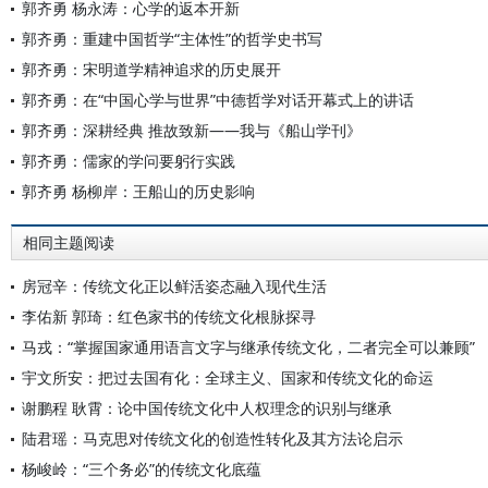
郭齐勇 杨永涛：心学的返本开新
郭齐勇：重建中国哲学“主体性”的哲学史书写
郭齐勇：宋明道学精神追求的历史展开
郭齐勇：在“中国心学与世界”中德哲学对话开幕式上的讲话
郭齐勇：深耕经典 推故致新——我与《船山学刊》
郭齐勇：儒家的学问要躬行实践
郭齐勇 杨柳岸：王船山的历史影响
相同主题阅读
房冠辛：传统文化正以鲜活姿态融入现代生活
李佑新 郭琦：红色家书的传统文化根脉探寻
马戎：“掌握国家通用语言文字与继承传统文化，二者完全可以兼顾”
宇文所安：把过去国有化：全球主义、国家和传统文化的命运
谢鹏程 耿霄：论中国传统文化中人权理念的识别与继承
陆君瑶：马克思对传统文化的创造性转化及其方法论启示
杨峻岭：“三个务必”的传统文化底蕴