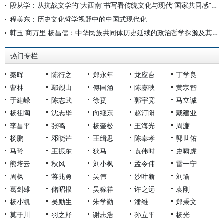
段从学：从抗战文学的“大西南”书写看传统文化与现代“国家共同感”的形成
程美东：历史文化哲学视野中的中国式现代化
韩玉 商万里 杨昌儒：中华民族共同体历史延续的政治哲学探源及其资鉴意义
热门专栏
秦晖
陈行之
郑永年
龙应台
丁学良
曹林
鄢烈山
傅国涌
陈嘉映
黄宗智
于建嵘
陈志武
徐贲
郭宇宽
马立诚
杨祖陶
沈志华
向继东
赵汀阳
戴建业
李昌平
张鸣
杨奎松
王海光
周濂
杨鹏
邓晓芒
王缉思
陈奉孝
郭世佑
马玲
王振东
狄马
袁伟时
史啸虎
熊培云
秋风
刘小枫
孟令伟
雷一宁
周枫
蒋兆勇
吴伟
沙叶新
刘瑜
葛剑雄
储昭根
吴稼祥
许之远
袁刚
杨小凯
吴励生
朱学勤
潘维
郑秉文
莫于川
羽之野
谢志浩
孙立平
杨光