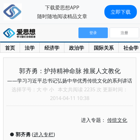
下载爱思想APP
立即下载
随时随地阅读精品文章
登录
注册
首页
法学
经济学
政治学
国际关系
社会学
郭齐勇：护持精神命脉 推展人文教化
——学习习近平总书记弘扬中华优秀传统文化的系列讲话
选择字号：
大
中
小
本文共阅读 2235 次 更新时间：
2014-04-11 10:38
进入专题：
传统文化
●
郭齐勇
(
进入专栏
)