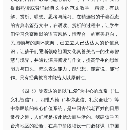
提倡熟读或背诵经典文本的范文教学，精读，有题
解、赏析、联想、思考与练习。在精选出的千姿百态
的古典名篇范文中，在诵读、赏析的过程中，让学生
们学习含蓄幽默的语言风格，情理合一的审美趣向，
民胞物与的胸怀志向，己立立人已达达人的价值意
识，让孩子们逐渐领略祖国文化真善美合一的生命智
慧与境界，并通过深层阅读与作文，提高学生的思维
能力与口头、笔头表达能力，能思想、能言说、能写
作。只有经典教育才能给人以原创性。
《四书》等表达的是以“仁爱”为中心的五常（“仁
义礼智信”）、四维八德（“孝悌忠信、礼义亷耻”）等
中华民族的核心价值系统，是中国古代老百姓的日用
常行之道，人们就是按此信念而生活的。我建议学习
台湾地区的经验，在高中阶段增设一门必修课《中国