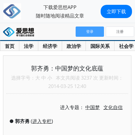
下载爱思想APP
立即下载
随时随地阅读精品文章
登录
注册
首页
法学
经济学
政治学
国际关系
社会学
郭齐勇：中国梦的文化底蕴
选择字号：
大
中
小
本文共阅读 3237 次 更新时间：
2014-03-25 12:40
进入专题：
中国梦
文化自信
●
郭齐勇
(
进入专栏
)