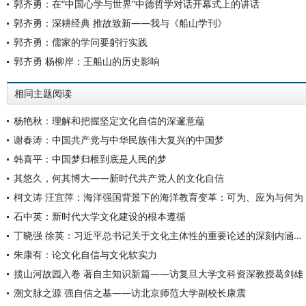
郭齐勇：在“中国心学与世界”中德哲学对话开幕式上的讲话
郭齐勇：深耕经典 推故致新——我与《船山学刊》
郭齐勇：儒家的学问要躬行实践
郭齐勇 杨柳岸：王船山的历史影响
相同主题阅读
杨艳秋：理解和把握坚定文化自信的深邃意蕴
谢春涛：中国共产党与中华民族伟大复兴的中国梦
韩喜平：中国梦归根到底是人民的梦
其悠久，何其博大——新时代共产党人的文化自信
柯文涛 汪宜萍：海洋强国背景下的海洋教育变革：可为、应为与何为
石中英：新时代大学文化建设的根本遵循
丁晓强 徐英：习近平总书记关于文化主体性的重要论述的深刻内涵与原创性贡献
朱康有：论文化自信与文化软实力
揽山河故园入卷 著自主知识新篇——访复旦大学文科资深教授葛剑雄
溯文脉之源 强自信之基——访北京师范大学副校长康震