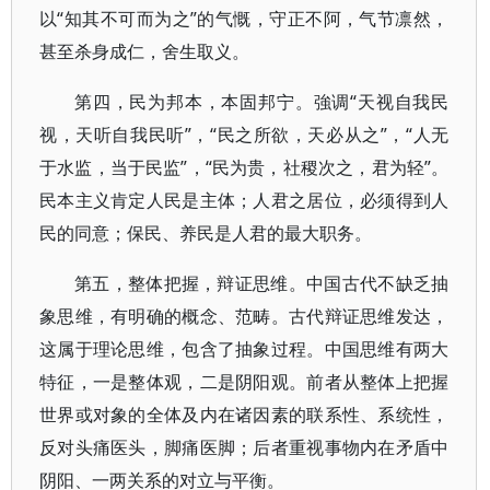
以“知其不可而为之”的气慨，守正不阿，气节凛然，
甚至杀身成仁，舍生取义。
第四，民为邦本，本固邦宁。強调“天视自我民
视，天听自我民听”，“民之所欲，天必从之”，“人无
于水监，当于民监”，“民为贵，社稷次之，君为轻”。
民本主义肯定人民是主体；人君之居位，必须得到人
民的同意；保民、养民是人君的最大职务。
第五，整体把握，辩证思维。中国古代不缺乏抽
象思维，有明确的概念、范畴。古代辩证思维发达，
这属于理论思维，包含了抽象过程。中国思维有两大
特征，一是整体观，二是阴阳观。前者从整体上把握
世界或对象的全体及内在诸因素的联系性、系统性，
反对头痛医头，脚痛医脚；后者重视事物内在矛盾中
阴阳、一两关系的对立与平衡。