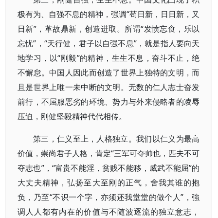
极有为、自强不息的精神，强调“苟日新，日日新，又
日新”，革故鼎新，创造进取。所谓“发愤忘食，乐以
忘忧”，“天行健，君子以自强不息”，就是指人要向天
地学习，以“刚毅”的精神，生生不息，奋斗不止，绝
不懈怠。中国人因此而创造了世界上独特的文明，而
且是世界上唯一未中断的文明。无数的仁人志士奋发
前行，不屈服恶劣的环境、势力与外来侵略者的凌辱
压迫，刚健坚毅精神代代相传。
第三，仁义至上，人格独立。我们以仁义为最高
价值，崇尚君子人格，肯定“三军可夺帅也，匹夫不可
夺志也”，“富贵不能淫，贫贱不能移，威武不能屈”的
大丈夫精神，弘扬至大至刚的正气，舍我其谁的抱
负，乃至“不识一个字，亦须还我堂堂的做个人”，強
调人人都有内在的价值与不随波逐流的独立意志，