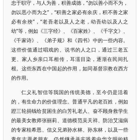
忠于职守，与人为善，积善成德，“勿以善小而不为，
勿以恶小而为之”，“积善之家必有余庆，积不善之家
必有余殃”，“老吾老以及人之老，幼吾幼以及人之
幼”等，例如《三字经》、《百家姓》、《千字文》、
《千家诗》、《弟子规》和《四书》中的一些内容。
这些价值通过唱戏的、说书的人之口，通过三老五
更、家人乡亲口耳相传，耳濡目染，逐渐在民间扎
根。这些东西在中国起的作用，如同基督宗教在西方
的作用。
仁义礼智信等我国的传统美德，至今仍是活着
的，有生命力的价值理念。普通平凡的老百姓，例如
蹬三轮捐钱给贫困生的白芳礼老人、奋不顾身救学生
的最美女教师张丽莉、道德模范吴天祥、防治艾滋病
的专家桂希恩、信义兄弟孙水林、孙东林，以及一些
青年志愿者朋友，仍然继承并实践着中华文明的精