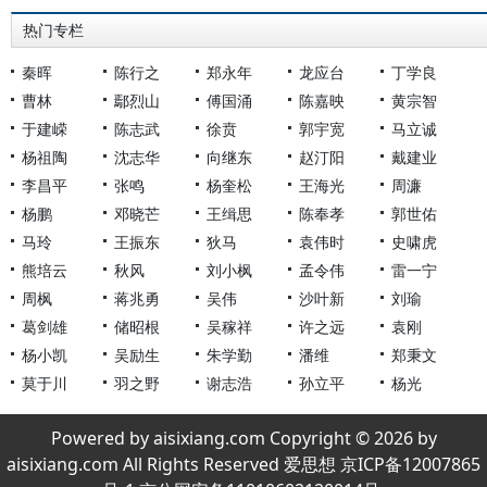
热门专栏
秦晖
陈行之
郑永年
龙应台
丁学良
曹林
鄢烈山
傅国涌
陈嘉映
黄宗智
于建嵘
陈志武
徐贲
郭宇宽
马立诚
杨祖陶
沈志华
向继东
赵汀阳
戴建业
李昌平
张鸣
杨奎松
王海光
周濂
杨鹏
邓晓芒
王缉思
陈奉孝
郭世佑
马玲
王振东
狄马
袁伟时
史啸虎
熊培云
秋风
刘小枫
孟令伟
雷一宁
周枫
蒋兆勇
吴伟
沙叶新
刘瑜
葛剑雄
储昭根
吴稼祥
许之远
袁刚
杨小凯
吴励生
朱学勤
潘维
郑秉文
莫于川
羽之野
谢志浩
孙立平
杨光
Powered by aisixiang.com Copyright © 2026 by
aisixiang.com All Rights Reserved 爱思想 京ICP备12007865