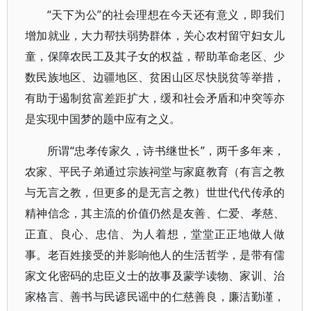
“天下为公”的社会理想在今天还有意义，即我们
增加就业，大力帮扶弱势群体，关心农村留守妇女儿
童，保障农民工及其子女的权益，帮助革命老区、少
数民族地区、边疆地区、贫困山区尽快脱贫等举措，
有助于遏制贫富差距扩大，缓和社会矛盾和冲突等亦
是实现中国梦的题中应有之义。
所谓“忠孝传家久，诗书继世长”，两千多年来，
农家、平民子弟通过宗族祠堂与家庭教育（有言之教
与无言之教，但更多的是无言之教）世世代代传承的
精神信念，其主流的价值仍然是友善、仁爱、孝慈、
正直、良心、忠信、为人着想，堂堂正正地做人做
事。老百姓接受的并影响他人的生活哲学，是带有儒
家文化密码的忠臣义士的故事及蒙学读物、家训、治
家格言、善书与民谚民谣中的仁慈善良，廉洁勤谨，