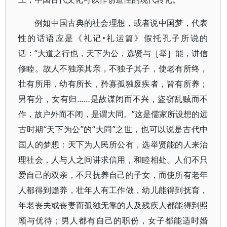
例如中国古典的社会理想，或者说中国梦，代表
性的话语应是《礼记•礼运篇》假托孔子所说的
话：“大道之行也，天下为公，选贤与［举］能，讲信
修睦。故人不独亲其亲，不独子其子，使老有所终，
壮有所用，幼有所长，矜寡孤独废疾者，皆有所养；
男有分，女有归……是故谋闭而不兴，盜窃乱贼而不
作，故户外而不闭，是谓大同。”这是儒家所设想的远
古时期“天下为公”的“大同”之世，也可以说是古代中
国人的梦想：天下为人民所公有，选举贤能的人来治
理社会，人与人之间讲求信用，和睦相处。人们不只
爱自己的双亲，不只抚养自己的子女，而使所有老年
人都得到赡养，壮年人有工作做，幼儿能得到抚育，
年老丧夫或丧妻而孤独无靠的人及残疾人都能得到照
顾与优待；男人都有自己的职份，女子都能适时婚